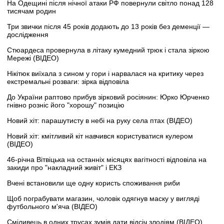
На Одещині після нічної атаки РФ повернули світло понад 128
тисячам родин
Три звички після 45 років додають до 13 років без деменції —
дослідження
Стюардеса провернула в літаку кумедний трюк і стала зіркою
Мережі (ВІДЕО)
Нікітюк виїхала з сином у гори і нарвалася на критику через
екстремальні розваги: зірка відповіла
До України раптово прибув зірковий росіянин: Юрко Юрченко
гнівно розніс його "хорошу" позицію
Новий хіт: парашутисту в небі на руку села птах (ВІДЕО)
Новий хіт: кмітливий кіт навчився користуватися кулером
(ВІДЕО)
46-річна Вітвіцька на останніх місяцях вагітності відповіла на
закиди про "накладний живіт" і ЕКЗ
Вчені встановили ще одну користь споживання риби
Щоб пограбувати магазин, чоловік одягнув маску у вигляді
футбольного м'яча (ВІДЕО)
Сміливець в одних трусах зумів дати відсіч злодіям (ВІДЕО)