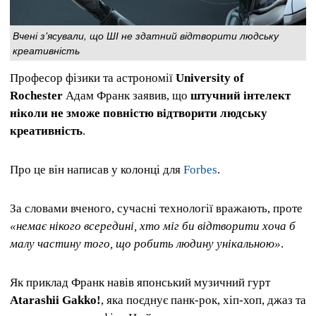
Вчені з'ясували, що ШІ не здатний відтворити людську
креативність
Професор фізики та астрономії
University of
Rochester
Адам Франк заявив, що
штучний інтелект
ніколи не зможе повністю відтворити людську
креативність
.
Про це він написав у колонці для
Forbes
.
За словами вченого, сучасні технології вражають, проте
«немає нікого всередині, хто міг би відтворити хоча б
малу частину того, що робить людину унікальною»
.
Як приклад Франк навів японський музичний гурт
Atarashii Gakko!
, яка поєднує панк-рок, хіп-хоп, джаз та