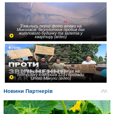
З'явились перші фото атаки на
Миколаєві: безпілотник пробив дах
житлового будинку та залетів у
квартиру (відео)
У Миколаєві пройшла акція на
підтримку комбрига 123-ї бригади
Олега Макухи (відео)