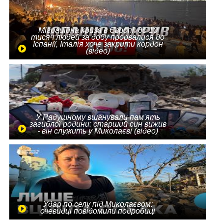
Міграційна криза в Європі: до 10
тисяч людей за добу прорвалися до
Іспанії, Італія хоче закрити кордон
(відео)
У Радушному вшанували пам'ять
загиблої родини: старший син вижив
- він служить у Миколаєві (відео)
Удар по селу під Миколаєвом:
очевидці повідомили подробиці