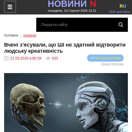
НОВИНИ
N
R
U
понеділок, 10 Серпня 2026 13:11
1629 днів війни
ГОЛОВНА
НОВИНИ
Вчені з'ясували, що ШІ не здатний відтворити
людську креативність
читать на русском
21.05.2026 в 00:39
833
Ірина Ігорева