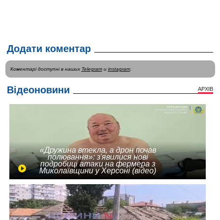
Додати коментар
Коментарі доступні в наших
Telegram
и
instagram
.
Відеоновини
АРХІВ
«Дружина втекла, а дрон почав
полювання»: з'явилися нові
подробиці атаки на фермера з
Миколаївщини у Херсоні (відео)