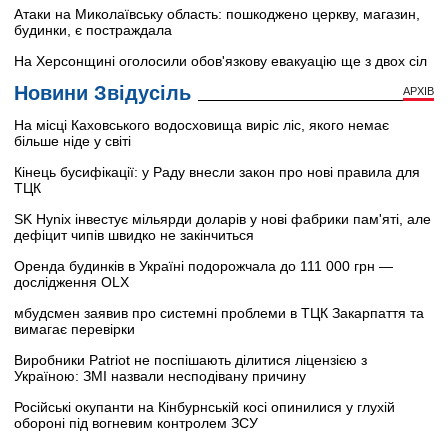
Атаки на Миколаївську область: пошкоджено церкву, магазин,
будинки, є постраждала
На Херсонщині оголосили обов'язкову евакуацію ще з двох сіл
Новини Звідусіль
АРХІВ
На місці Каховського водосховища виріс ліс, якого немає
більше ніде у світі
Кінець бусифікації: у Раду внесли закон про нові правила для
ТЦК
SK Hynix інвестує мільярди доларів у нові фабрики пам'яті, але
дефіцит чипів швидко не закінчиться
Оренда будинків в Україні подорожчала до 111 000 грн —
дослідження OLX
мбудсмен заявив про системні проблеми в ТЦК Закарпаття та
вимагає перевірки
Виробники Patriot не поспішають ділитися ліцензією з
Україною: ЗМІ назвали несподівану причину
Російські окупанти на Кінбурнській косі опинилися у глухій
обороні під вогневим контролем ЗСУ