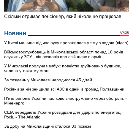
Новини
АРХІВ
У Києві машина під час руху провалилася у яму з водою (відео)
Військовослужбовець із Миколаївської області понад 10 років
служить у ЗСУ - він розповів про свій шлях в армії
У Миколаєві пролунав вибух: повністю зруйновано будинок,
чоловік у тяжкому стані
За тиждень у Миколаєві народилося 45 дітей
Росіяни за ніч знищили всі АЗС в одній із громад Полтавщини
П'ять регіонів України частково знеструмлено через обстріли, -
Міненерго
США передають Україні розвіддані для ударів по енергетиці
Росії, - The Atlantic
За добу на Миколаївщині сталося 33 пожежі