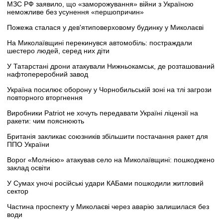
МЗС РФ заявило, що «заморожування» війни з Україною
неможливе без усунення «першопричин»
Пожежа сталася у дев'ятиповерховому будинку у Миколаєві
На Миколаївщині перекинувся автомобіль: постраждали
шестеро людей, серед них діти
У Татарстані дрони атакували Нижньокамськ, де розташований
нафтопереробний завод
Україна посилює оборону у Чорнобильській зоні на тлі загрози
повторного вторгнення
Виробники Patriot не хочуть передавати Україні ліцензії на
ракети: чим пояснюють
Британія закликає союзників збільшити постачання ракет для
ППО України
Ворог «Молнією» атакував село на Миколаївщині: пошкоджено
заклад освіти
У Сумах уночі російські удари КАБами пошкодили житловий
сектор
Частина проспекту у Миколаєві через аварію залишилася без
води