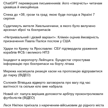
ChatGPT перевершив письменників: його «творчість» читачам
цікавіша й емоційніша
Спека до +38, грози та град: якою буде погода в Україні 7
серпня
Судитимуть жителя Хмельниччини, в якого було вилучено
арсенал зброї та боєприпасів
«Нетривіальний і дієвий варіант»: Клімкін оцінив ймовірність
призначення Павла Паліси послом у США
Удари по Криму та Ярославлю: СБУ підтвердила ураження
кораблів ФСБ і великого НПЗ
Інцидент в аеропорту Лейпцига: Бундестаг спростував
інформацію про боєприпаси на борту літака
Мережа насмішила реакція хаски на пропозицію відправитися
до парку (ВІДЕО)
Соломія Вітвіцька відверто заговорила про вагу під час
вагітності та скільки кіло вже набрала
Новий хіт: папуга вирішив допомогти арбітру проконтролювати
футболістів (ВІДЕО)
Леся Нікітюк приїхала з нареченим-військовим до рідного міста