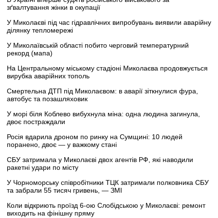
зґвалтування жінки в окупації
У Миколаєві під час гідравлічних випробувань виявили аварійну
ділянку тепломережі
У Миколаївській області побито черговий температурний
рекорд (мапа)
На Центральному міському стадіоні Миколаєва продовжується
вирубка аварійних тополь
Смертельна ДТП під Миколаєвом: в аварії зіткнулися фура,
автобус та позашляховик
У морі біля Коблево вибухнула міна: одна людина загинула,
двоє постраждали
Росія вдарила дроном по ринку на Сумщині: 10 людей
поранено, двоє — у важкому стані
СБУ затримала у Миколаєві двох агентів РФ, які наводили
ракетні удари по місту
У Чорноморську співробітники ТЦК затримали полковника СБУ
та забрали 55 тисяч гривень, — ЗМІ
Коли відкриють проїзд 6-ою Слобідською у Миколаєві: ремонт
виходить на фінішну пряму