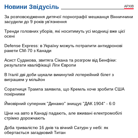
Новини Звідусіль
АРХІВ
За розповсюдження дитячої порнографії мешканця Вінниччини
засудили до 9 років ув’язнення
Тренди головних уборів, які носитимуть усі модниці вже цієї
осені
Defense Express: в Україну можуть потрапити антидронові
ракети CM-70 з Канади
Асист Судакова, звитяга Сікана та розгром від Бенфіки:
результати кваліфікації Ліги Європи
В Італії дві доби шукали викинутий лотерейний білет з
виграшем у мільйон
Соратниця Трампа заявила, що Кремль хоче зробити США
покірними
Ймовірний суперник "Динамо" знищує "ДАК 1904" - 6:0
Ціни на авто в Канаді падають, але вживані електромобілі
стрімко дорожчають
Доба тривалістю 16 днів та вічний Сатурн у небі: як
обертається загадковий Титан