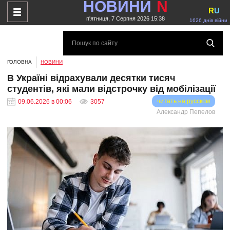
НОВИНИ
N
R
U
п'ятниця, 7 Серпня 2026 15:38
1626 днів війни
ГОЛОВНА
НОВИНИ
В Україні відрахували десятки тисяч
студентів, які мали відстрочку від мобілізації
читать на русском
09.06.2026 в 00:06
3057
Александр Пепелов