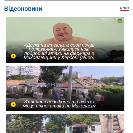
Відеоновини
АРХІВ
«Дружина втекла, а дрон почав
полювання»: з'явилися нові
подробиці атаки на фермера з
Миколаївщини у Херсоні (відео)
З'явилися нові фото та відео з
місця нічної атаки по Миколаєву