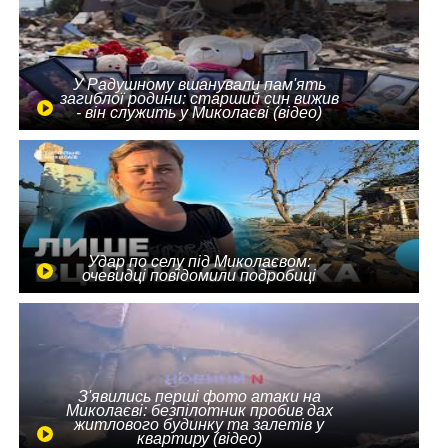
У Радушному вшанували пам'ять
загиблої родини: старший син вижив
- він служить у Миколаєві (відео)
Удар по селу під Миколаєвом:
очевидці повідомили подробиці
З'явились перші фото атаки на
Миколаєві: безпілотник пробив дах
житлового будинку та залетів у
квартиру (відео)