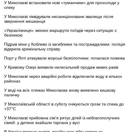
У Миколаєві встановили нові «туманчики» для прохолоди у
спеку
У Миколаєві ліквідували несанкціоноване звалище після
звернення мешканця
«Укрзалізниця» змінює маршрути поїздів через ситуацію з
безпекою
Підрив міни у Коблево із загиблими та постраждалими: поліція
відкрила кримінальну справу
Порт у Ялті атакували морські безпілотники: почалася пожежа
У Кривому Озері виявили нелегальний продаж живих раків
У Миколаєві через аварійні роботи відключили воду в кількох
районах
У воді на всіх пляжах Миколаєва знову виявлено кишкову
паличку
У Миколаївській області в суботу очікуються грози та спека до
+37°C
У Миколаєві прийомна сім'я рятує дітей із неблагополучних
сімей: у дитини знайшли таргана у вусі
В Україні вперше судять російського військового за