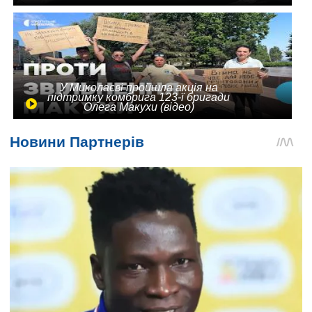
У Миколаєві пройшла акція на
підтримку комбрига 123-ї бригади
Олега Макухи (відео)