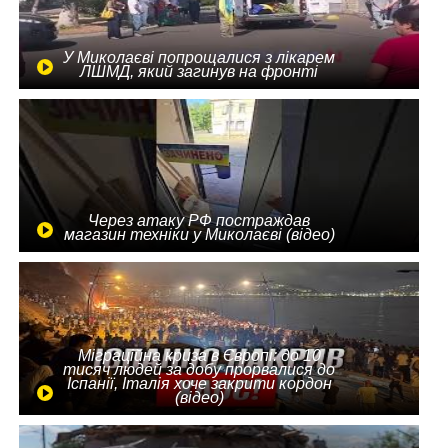
У Миколаєві попрощалися з лікарем
ЛШМД, який загинув на фронті
Через атаку РФ постраждав
магазин техніки у Миколаєві (відео)
Міграційна криза в Європі: до 10
тисяч людей за добу прорвалися до
Іспанії, Італія хоче закрити кордон
(відео)