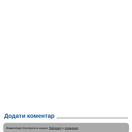
Додати коментар
Коментарі доступні в наших
Telegram
и
instagram
.