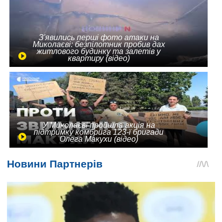
З'явились перші фото атаки на
Миколаєві: безпілотник пробив дах
житлового будинку та залетів у
квартиру (відео)
У Миколаєві пройшла акція на
підтримку комбрига 123-ї бригади
Олега Макухи (відео)