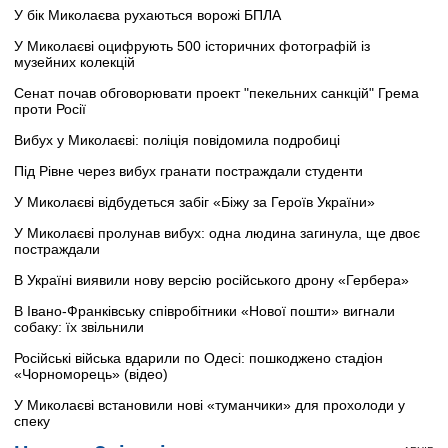
У бік Миколаєва рухаються ворожі БПЛА
У Миколаєві оцифрують 500 історичних фотографій із
музейних колекцій
Сенат почав обговорювати проект "пекельних санкцій" Грема
проти Росії
Вибух у Миколаєві: поліція повідомила подробиці
Під Рівне через вибух гранати постраждали студенти
У Миколаєві відбудеться забіг «Біжу за Героїв України»
У Миколаєві пролунав вибух: одна людина загинула, ще двоє
постраждали
В Україні виявили нову версію російського дрону «Гербера»
В Івано-Франківську співробітники «Нової пошти» вигнали
собаку: їх звільнили
Російські війська вдарили по Одесі: пошкоджено стадіон
«Чорноморець» (відео)
У Миколаєві встановили нові «туманчики» для прохолоди у
спеку