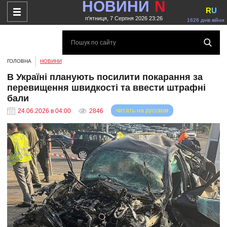
НОВИНИ
N
R
U
п'ятниця, 7 Серпня 2026 23:26
1626 днів війни
ГОЛОВНА
НОВИНИ
В Україні планують посилити покарання за
перевищення швидкості та ввести штрафні
бали
читать на русском
24.06.2026 в 04:00
2846