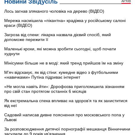
Новини Звідусіль
АРХІВ
Лось загнав зляканого чоловіка на дерево (ВІДЕО)
Мережа насмішила «пікантна» крадіжка у російському салоні
краси (ВІДЕО)
Загроза від спеки: лікарка назвала дієвий спосіб, який
допоможе пережити її
Маленькі кроки, які можна зробити сьогодні, щоб почати
худнути
Мінісумки більше не в моді: який тренд прийшов їм на зміну
М'яч відскакує, як від стіни: кумедне відео з футбольними
«навичками» Путіна підриває інтернет
«Не могла навіть йти»: Дорофєєва приголомшила зізнанням
про свій стан протягом останніх 6 місяців
Як екстремальна спека впливає на здоров’я та як захиститися
від неї
Садовий написав дивне пояснення про московського попа у
Львові
За розповсюдження дитячої порнографії мешканця Вінниччини
засудили до 9 років ув’язнення