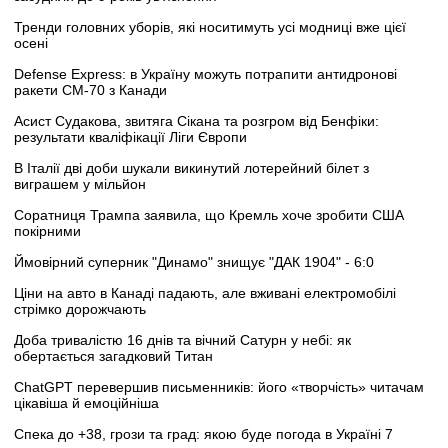
Тренди головних уборів, які носитимуть усі модниці вже цієї
осені
Defense Express: в Україну можуть потрапити антидронові
ракети CM-70 з Канади
Асист Судакова, звитяга Сікана та розгром від Бенфіки:
результати кваліфікації Ліги Європи
В Італії дві доби шукали викинутий лотерейний білет з
виграшем у мільйон
Соратниця Трампа заявила, що Кремль хоче зробити США
покірними
Ймовірний суперник "Динамо" знищує "ДАК 1904" - 6:0
Ціни на авто в Канаді падають, але вживані електромобілі
стрімко дорожчають
Доба тривалістю 16 днів та вічний Сатурн у небі: як
обертається загадковий Титан
ChatGPT перевершив письменників: його «творчість» читачам
цікавіша й емоційніша
Спека до +38, грози та град: якою буде погода в Україні 7