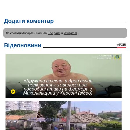
Додати коментар
Коментарі доступні в наших
Telegram
и
instagram
.
Відеоновини
АРХІВ
«Дружина втекла, а дрон почав
полювання»: з'явилися нові
подробиці атаки на фермера з
Миколаївщини у Херсоні (відео)