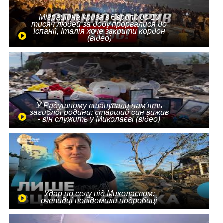
Міграційна криза в Європі: до 10
тисяч людей за добу прорвалися до
Іспанії, Італія хоче закрити кордон
(відео)
У Радушному вшанували пам'ять
загиблої родини: старший син вижив
- він служить у Миколаєві (відео)
Удар по селу під Миколаєвом:
очевидці повідомили подробиці