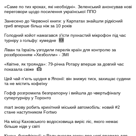
«Саме по тих кроках, які необхідні». Зеленський анонсував нові
переговори щодо посилення української ППО
Занесено до Червоної книги: у Карпатах знайшли рідкісний
гриб вперше більш ніж за 10 років
Голодний койот намагався з'їсти пухнастий мікрофон під час
турніру з гольфу: кумедне
Ліван та Ізраїль узгодили перелік країн для контролю за
роззброєнням «Хезболли» - ЗМІ
«Квітне, як троянда»: 79-річна Ротару вперше за довгий час
показала свіже
Цей чай п'ють щодня в Японії: він знижує тиск, захищає судини
та не містить кофеїну
Гофф розгромила безпрапорну і вийшла до чвертьфіналу
супертурніру у Торонто
mart знову робить крихітний міський автомобіль: новий #2
стане наступником Fortwo
На місці Каховського водосховища виріс ліс, якого немає
більше ніде у світі
Кінець бусифікації: у Раду внесли закон про нові правила для