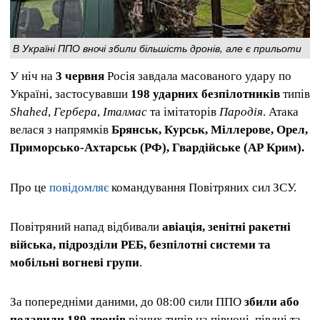
В Україні ППО вночі збили більшість дронів, але є прильоти
У ніч на
3 червня
Росія завдала масованого удару по
Україні, застосувавши
198 ударних безпілотників
типів
Shahed
,
Гербера
,
Італмас
та імітаторів
Пародія
. Атака
велася з напрямків
Брянськ, Курськ, Міллерове, Орел,
Приморсько-Ахтарськ (РФ), Гвардійське (АР Крим).
Про це
повідомляє
командування Повітряних сил ЗСУ.
Повітряний напад відбивали
авіація, зенітні ракетні
війська, підрозділи РЕБ, безпілотні системи та
мобільні вогневі групи
.
За попередніми даними, до 08:00 сили ППО
збили або
подавили 189 дронів
різних типів на півночі, півдні та