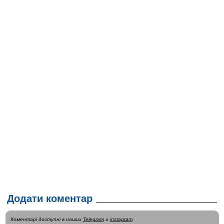
Додати коментар
Коментарі доступні в наших
Telegram
и
instagram
.