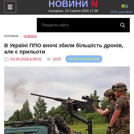
НОВИНИ
N
R
U
понеділок, 10 Серпня 2026 17:38
1629 днів війни
ГОЛОВНА
НОВИНИ
В Україні ППО вночі збили більшість дронів,
але є прильоти
читать на русском
03.06.2026 в 09:01
2435