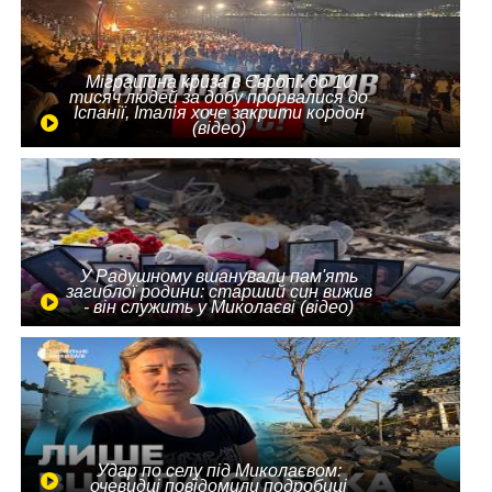
Міграційна криза в Європі: до 10
тисяч людей за добу прорвалися до
Іспанії, Італія хоче закрити кордон
(відео)
У Радушному вшанували пам'ять
загиблої родини: старший син вижив
- він служить у Миколаєві (відео)
Удар по селу під Миколаєвом:
очевидці повідомили подробиці