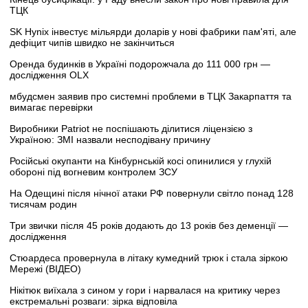
ТЦК
SK Hynix інвестує мільярди доларів у нові фабрики пам'яті, але
дефіцит чипів швидко не закінчиться
Оренда будинків в Україні подорожчала до 111 000 грн —
дослідження OLX
мбудсмен заявив про системні проблеми в ТЦК Закарпаття та
вимагає перевірки
Виробники Patriot не поспішають ділитися ліцензією з
Україною: ЗМІ назвали несподівану причину
Російські окупанти на Кінбурнській косі опинилися у глухій
обороні під вогневим контролем ЗСУ
На Одещині після нічної атаки РФ повернули світло понад 128
тисячам родин
Три звички після 45 років додають до 13 років без деменції —
дослідження
Стюардеса провернула в літаку кумедний трюк і стала зіркою
Мережі (ВІДЕО)
Нікітюк виїхала з сином у гори і нарвалася на критику через
екстремальні розваги: зірка відповіла