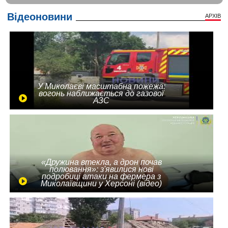
Відеоновини
АРХІВ
У Миколаєві масштабна пожежа:
вогонь наближається до газової
АЗС
«Дружина втекла, а дрон почав
полювання»: з'явилися нові
подробиці атаки на фермера з
Миколаївщини у Херсоні (відео)