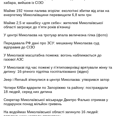
хабара, вийшов із СІЗО
Майже 192 тонни палива згоріли: екологічні збитки від атак на
енергетику Миколаївщини перевищили 6,8 млн грн
Майже 2,5 кг канабісу «для себе»: жителеві Миколаївської
області загрожує до п'яти років в'язниці
У центрі Миколаєва на тротуар впала величезна гілка (фото)
Передавала РФ дані про ЗСУ: мешканку Миколаєва суд
відправив до СІЗО
У Миколаєві масштабна пожежа: вогонь наближається до
газової АЗС
У Миколаєві під час пожежі у п'ятиповерхівці врятували жінку та
дитину: 16-річного підлітка госпіталізовано (відео)
Jeep і Renault зіткнулися в центрі Миколаєва: утворився затор
Чотири КАБи вдарили по Запоріжжю та району: постраждали
18 людей, серед них дитина
Секретар Миколаївської міськради Дмитро Фалько отримав у
подарунок понад мільйон гривень
На водоймах Миколаївської області загинуло 16 людей: