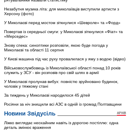
рятувальники назвали статистику
Незабутня музика літа: для миколаївців виступили артисти з
Херсону (фото)
У Миколаєві перед мостом зіткнулися «Шевроле» та «Форд»
Повертав із середньої смуги: у Миколаєві зіткнулися «Фіат» та
«Мерседес»
Знову спека: синоптики розповіли, якою буде погода у
Миколаєві та області 11 серпня
У Києві машина під час руху провалилася у яму з водою (відео)
Військовослужбовець із Миколаївської області понад 10 років
служить у ЗСУ - він розповів про свій шлях в армії
У Миколаєві пролунав вибух: повністю зруйновано будинок,
чоловік у тяжкому стані
За тиждень у Миколаєві народилося 45 дітей
Росіяни за ніч знищили всі АЗС в одній із громад Полтавщини
Новини Звідусіль
АРХІВ
Ліжко виглядає неохайним навіть із дорогою постіллю: одна
деталь змінює враження