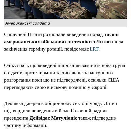
Американські солдати
Сполучені Штати розпочали виведення понад
тисячі
американських військових та техніки з Литви
після
закінчення терміну ротації, повідомляє
LRT
.
Очікується, що виведені підрозділи замінить нова група
солдатів, проте терміни та чисельність наступного
розгортання поки що не підтверджені, оскільки США
переглядають свою військову позицію у Європі.
Декілька джерел в оборонному секторі уряду Литви
підтвердили виведення військ. Головний радник
президента
Дейвідас Матуліоніс
також підтвердив
частину інформації.