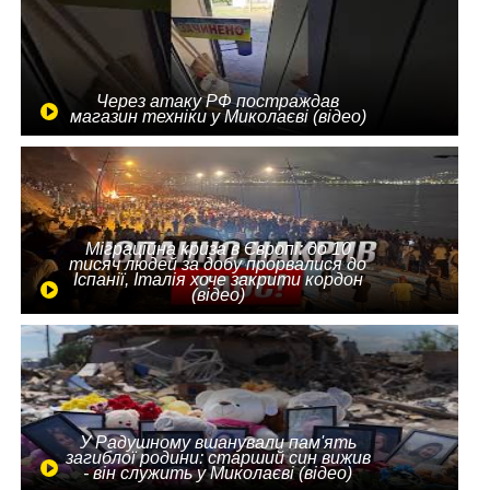
Через атаку РФ постраждав
магазин техніки у Миколаєві (відео)
Міграційна криза в Європі: до 10
тисяч людей за добу прорвалися до
Іспанії, Італія хоче закрити кордон
(відео)
У Радушному вшанували пам'ять
загиблої родини: старший син вижив
- він служить у Миколаєві (відео)