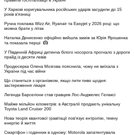
правила госпіталізації в Україні
У Харкові коригувальника російських ударів засудили до 15
років в'язниці
Ручна поклажа Wizz Air, Ryanair та Easyjet у 2026 році: що
можна брати у літак
Наталка Денисенко офіційно вийшла заміж за Юрія Ярошенка
та показала перші
У Південній Африці дитинча білого носорога прогнало з дороги
прайд із десяти левів
Продюсерка Олена Мозгова пояснила, чому не виїхала з
України під час війни
Що станеться з організмом, якщо пити пиво щодня:
застереження лікаря
Легенда Барселони став гравцем Лос-Анджелес Гелаксі
Майже мільйон кілометрів: в Австралії продають унікальну
Toyota Land Cruiser 200
Нова теорія квантової гравітації пов'язує ентропію, темну
енергію й життя
Смартфон і годинник в одному: Motorola запатентувала