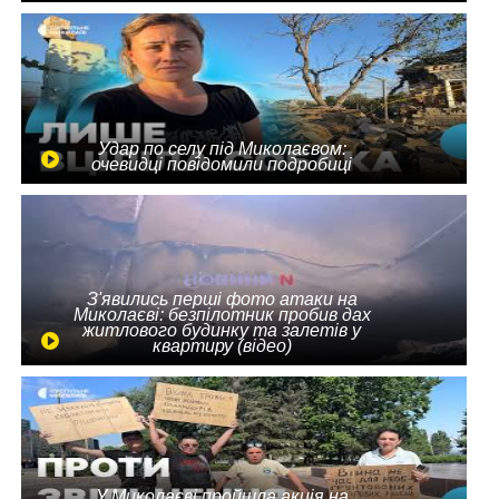
Удар по селу під Миколаєвом:
очевидці повідомили подробиці
З'явились перші фото атаки на
Миколаєві: безпілотник пробив дах
житлового будинку та залетів у
квартиру (відео)
У Миколаєві пройшла акція на