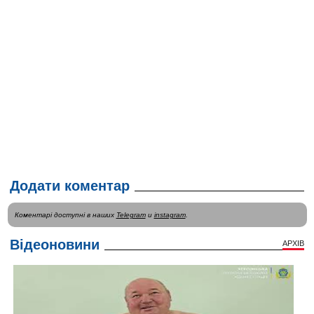
Додати коментар
Коментарі доступні в наших
Telegram
и
instagram
.
Відеоновини
АРХІВ