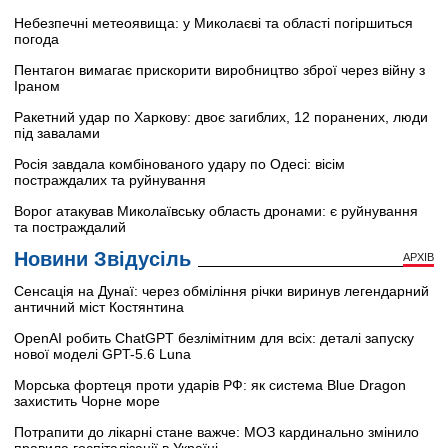
Небезпечні метеоявища: у Миколаєві та області погіршиться
погода
Пентагон вимагає прискорити виробництво зброї через війну з
Іраном
Ракетний удар по Харкову: двоє загиблих, 12 поранених, люди
під завалами
Росія завдала комбінованого удару по Одесі: вісім
постраждалих та руйнування
Ворог атакував Миколаївську область дронами: є руйнування
та постраждалий
Новини Звідусіль
АРХІВ
Сенсація на Дунаї: через обміління річки виринув легендарний
античний міст Костянтина
OpenAI робить ChatGPT безлімітним для всіх: деталі запуску
нової моделі GPT-5.6 Luna
Морська фортеця проти ударів РФ: як система Blue Dragon
захистить Чорне море
Потрапити до лікарні стане важче: МОЗ кардинально змінило