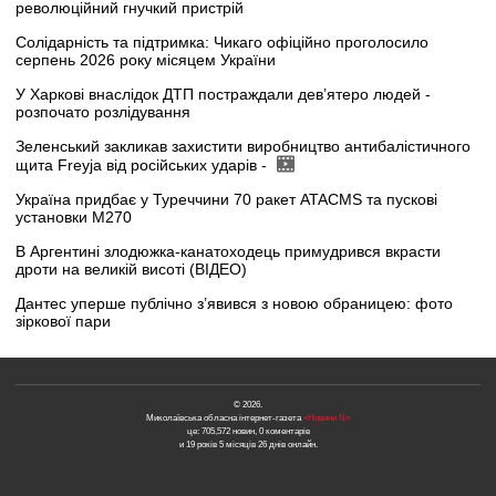
революційний гнучкий пристрій
Солідарність та підтримка: Чикаго офіційно проголосило
серпень 2026 року місяцем України
У Харкові внаслідок ДТП постраждали дев’ятеро людей -
розпочато розлідування
Зеленський закликав захистити виробництво антибалістичного
щита Freyja від російських ударів -
Україна придбає у Туреччини 70 ракет ATACMS та пускові
установки M270
В Аргентині злодюжка-канатоходець примудрився вкрасти
дроти на великій висоті (ВІДЕО)
Дантес уперше публічно з’явився з новою обраницею: фото
зіркової пари
© 2026.
Миколаївська обласна інтернет-газета
«Новини N»
це: 705,572 новин, 0 коментарів
и 19 років 5 місяців 26 днів онлайн.