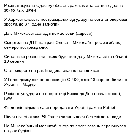
Росія атакувала Одеську область ракетами та сотнею дронів:
збито 72% цілей
У Харкові кількість постраждалих від удару по багатоповерхівці
зросла до 37, один загиблий
Де в Миколаєві сьогодні немає води (адреси)
Смертельна ДТП на трасі Одеса – Миколаїв: троє загиблих,
семеро постраждалих
Синоптики розповіли, якою буде погода у Миколаєві та області
10 серпня
Стан хворого на рак Байдена значно погіршився
У Геленджику знищено позицію С-400, з якої 8 серпня били по
Україні, - Мадяр
Росія готує удари по енергетиці Києва до Дня незалежності, -
ISW
Фінляндія відмовилася передавати Україні ракети Patriot
Після нічної атаки РФ Одеса залишилася без світла та води
На Миколаївщині масштабно горіло поле: вогонь перекинувся
на дах будівлі