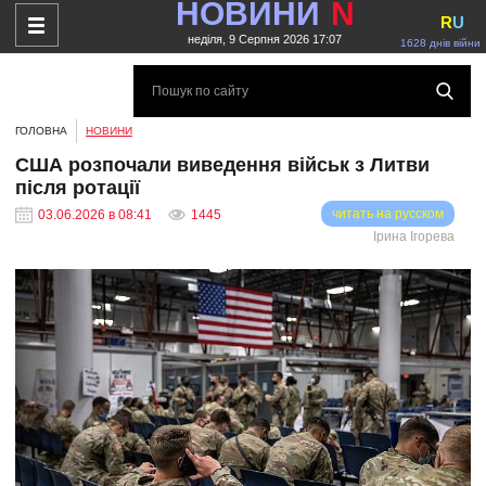
НОВИНИ
N
R
U
неділя, 9 Серпня 2026 17:07
1628 днів війни
ГОЛОВНА
НОВИНИ
США розпочали виведення військ з Литви
після ротації
читать на русском
03.06.2026 в 08:41
1445
Ірина Ігорева