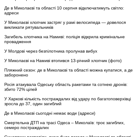
Де в Миколаєві та області 10 серпня відключатимуть світло:
адреси
У Миколаєві хлопчик застряг у рамі велосипеда — довелося
викликати рятувальників
Загибель хлопчика на Намиві: поліція відкрила кримінальне
провадження
У Молдові через безпілотника пролунав вибух
У Миколаєві на Намиві втопився 13-річний хлопчик (фото)
Пляжний сезон: де в Миколаєві та області можна купатися, а де
заборонено
Росія атакувала Одеську область ракетами та сотнею дронів:
збито 72% цілей
У Харкові кількість постраждалих від удару по багатоповерхівці
зросла до 37, один загиблий
Де в Миколаєві сьогодні немає води (адреси)
Смертельна ДТП на трасі Одеса – Миколаїв: троє загиблих,
семеро постраждалих