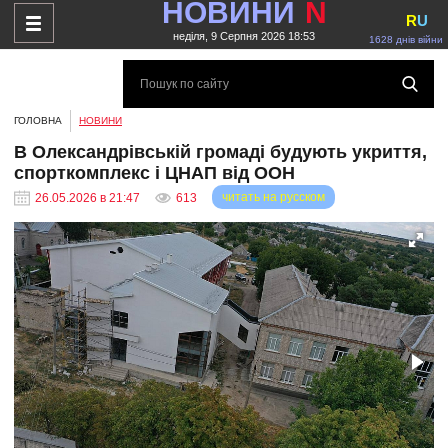
НОВИНИ
N
R
U
неділя, 9 Серпня 2026 18:53
1628 днів війни
ГОЛОВНА
НОВИНИ
В Олександрівській громаді будують укриття,
спорткомплекс і ЦНАП від ООН
читать на русском
26.05.2026 в 21:47
613