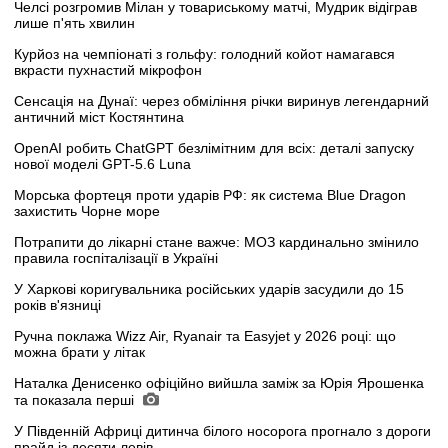
Челсі розгромив Мілан у товариському матчі, Мудрик відіграв
лише п'ять хвилин
Курйоз на чемпіонаті з гольфу: голодний койот намагався
вкрасти пухнастий мікрофон
Сенсація на Дунаї: через обміління річки виринув легендарний
античний міст Костянтина
OpenAI робить ChatGPT безлімітним для всіх: деталі запуску
нової моделі GPT-5.6 Luna
Морська фортеця проти ударів РФ: як система Blue Dragon
захистить Чорне море
Потрапити до лікарні стане важче: МОЗ кардинально змінило
правила госпіталізації в Україні
У Харкові коригувальника російських ударів засудили до 15
років в'язниці
Ручна поклажа Wizz Air, Ryanair та Easyjet у 2026 році: що
можна брати у літак
Наталка Денисенко офіційно вийшла заміж за Юрія Ярошенка
та показала перші
У Південній Африці дитинча білого носорога прогнало з дороги
прайд із десяти левів