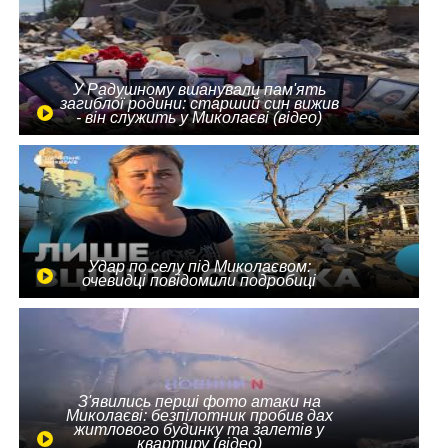
У Радушному вшанували пам'ять
загиблої родини: старший син вижив
- він служить у Миколаєві (відео)
Удар по селу під Миколаєвом:
очевидці повідомили подробиці
З'явились перші фото атаки на
Миколаєві: безпілотник пробив дах
житлового будинку та залетів у
квартиру (відео)