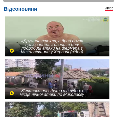
Відеоновини
АРХІВ
«Дружина втекла, а дрон почав
полювання»: з'явилися нові
подробиці атаки на фермера з
Миколаївщини у Херсоні (відео)
З'явилися нові фото та відео з
місця нічної атаки по Миколаєву