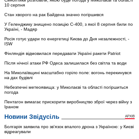
Синоптики розповіли, якою буде погода у Миколаєві та області
10 серпня
Стан хворого на рак Байдена значно погіршився
У Геленджику знищено позицію С-400, з якої 8 серпня били по
Україні, - Мадяр
Росія готує удари по енергетиці Києва до Дня незалежності, -
ISW
Фінляндія відмовилася передавати Україні ракети Patriot
Після нічної атаки РФ Одеса залишилася без світла та води
На Миколаївщині масштабно горіло поле: вогонь перекинувся
на дах будівлі
Небезпечні метеоявища: у Миколаєві та області погіршиться
погода
Пентагон вимагає прискорити виробництво зброї через війну з
Іраном
Новини Звідусіль
АРХІВ
Болгарія заявила про зв'язок впалого дрона з Україною: у Києві
відреагували