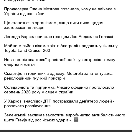
Продюсерка Олена Мозгова пояснила, чому не виїхала з
України під час війни
Що станеться з організмом, якщо пити пиво щодня:
застереження лікаря
Легенда Барселони став гравцем Лос-Анджелес Гелаксі
Майже мільйон кілометрів: в Австралії продають унікальну
Toyota Land Cruiser 200
Нова теорія квантової гравітації пов'язує ентропію, темну
енергію й життя
Смартфон і годинник в одному: Motorola запатентувала
революційний гнучкий пристрій
Солідарність та підтримка: Чикаго офіційно проголосило
серпень 2026 року місяцем України
У Харкові внаслідок ДТП постраждали дев’ятеро людей -
розпочато розлідування
Зеленський закликав захистити виробництво антибалістичного
щита Freyja від російських ударів -