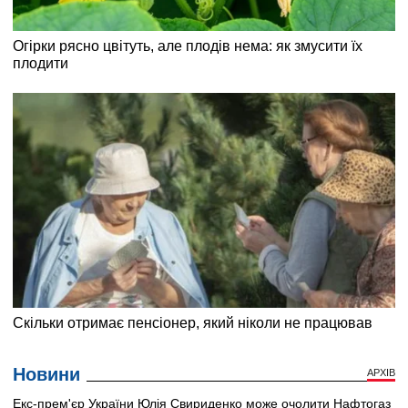
Новини
АРХІВ
Екс-прем'єр України Юлія Свириденко може очолити Нафтогаз