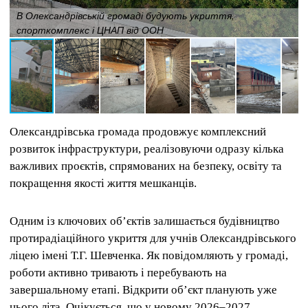
В Олександрівській громаді будують укриття,
спорткомплекс і ЦНАП від ООН
Олександрівська громада продовжує комплексний
розвиток інфраструктури, реалізовуючи одразу кілька
важливих проєктів, спрямованих на безпеку, освіту та
покращення якості життя мешканців.
Одним із ключових об’єктів залишається будівництво
протирадіаційного укриття для учнів Олександрівського
ліцею імені Т.Г. Шевченка. Як повідомляють у громаді,
роботи активно тривають і перебувають на
завершальному етапі. Відкрити об’єкт планують уже
цього літа. Очікується, що у новому 2026–2027