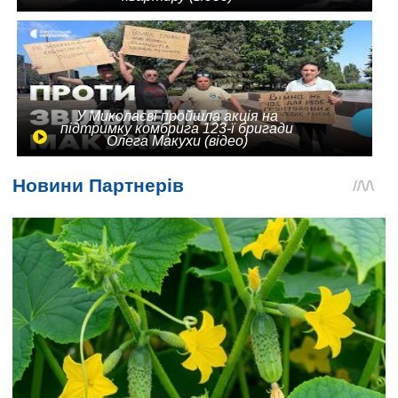
У Миколаєві пройшла акція на
підтримку комбрига 123-ї бригади
Олега Макухи (відео)