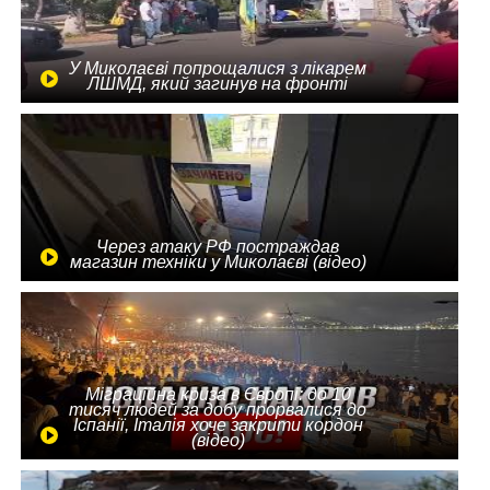
У Миколаєві попрощалися з лікарем
ЛШМД, який загинув на фронті
Через атаку РФ постраждав
магазин техніки у Миколаєві (відео)
Міграційна криза в Європі: до 10
тисяч людей за добу прорвалися до
Іспанії, Італія хоче закрити кордон
(відео)