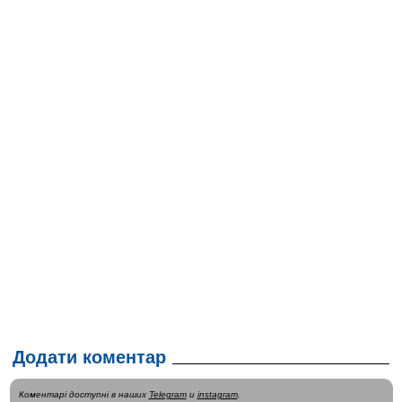
Додати коментар
Коментарі доступні в наших
Telegram
и
instagram
.