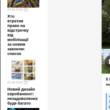
03.08.2026
Хто
втратив
право на
відстрочку
від
мобілізації
за новим
законом:
список
02.08.2026
Новий дизайн
євробанкнот:
незадоволених
буде багато