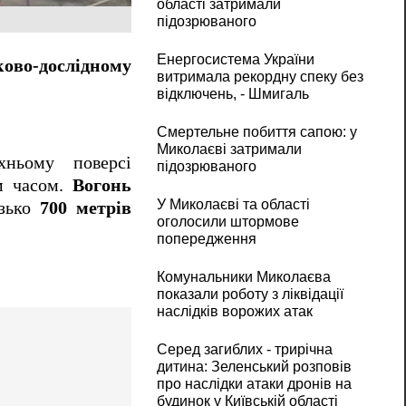
області затримали
підозрюваного
Енергосистема України
ово-дослідному
витримала рекордну спеку без
відключень, - Шмигаль
Смертельне побиття сапою: у
Миколаєві затримали
ньому поверсі
підозрюваного
им часом.
Вогонь
У Миколаєві та області
изько
700 метрів
оголосили штормове
попередження
Комунальники Миколаєва
показали роботу з ліквідації
наслідків ворожих атак
Серед загиблих - трирічна
дитина: Зеленський розповів
про наслідки атаки дронів на
будинок у Київській області