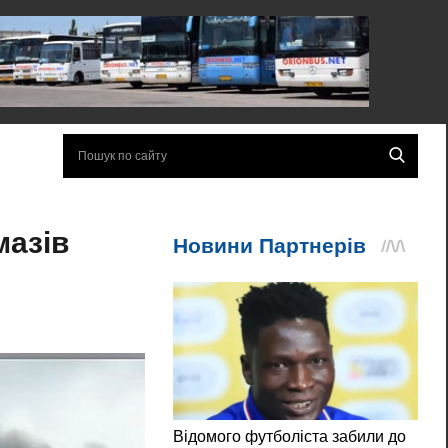
мазів