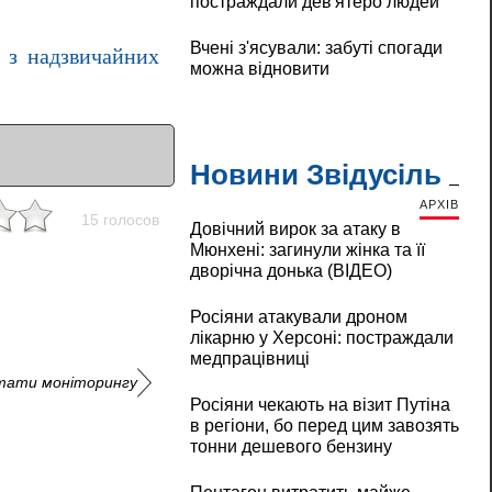
постраждали дев'ятеро людей
Вчені з'ясували: забуті спогади
 з надзвичайних
можна відновити
Новини Звідусіль
АРХІВ
15 голосов
Довічний вирок за атаку в
Мюнхені: загинули жінка та її
дворічна донька (ВІДЕО)
Росіяни атакували дроном
лікарню у Херсоні: постраждали
медпрацівниці
льтати моніторингу
Росіяни чекають на візит Путіна
в регіони, бо перед цим завозять
тонни дешевого бензину