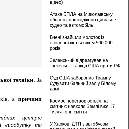
відео)
Атака БПЛА на Миколаївську
область: пошкоджено цивільне
судно та автомобіль
Вчені знайшли молоток із
слонової кістки віком 500 000
років
Зеленський відреагував на
"пекельні" санкції США проти РФ
Суд США заборонив Трампу
ьної техніки.
За
будувати бальний зал у Білому
домі
иків, а
причини
Космос перетворюється на
смітник: навколо Землі вже 17
тисяч тонн сміття
ідних центрів
У Харкові ДТП з автобусом:
рі видобутку та