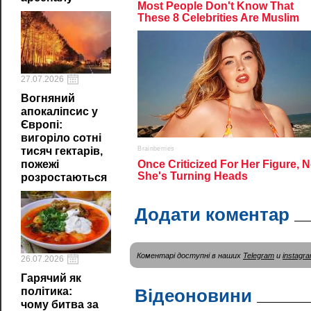
27.07.2026
Вогняний
апокаліпсис у
Європі:
вигоріло сотні
тисяч гектарів,
пожежі
розростаються
Додати коментар
Коментарі доступні в наших
Telegram
и
instagr
26.07.2026
Гарячий як
політика:
Відеоновини
чому битва за