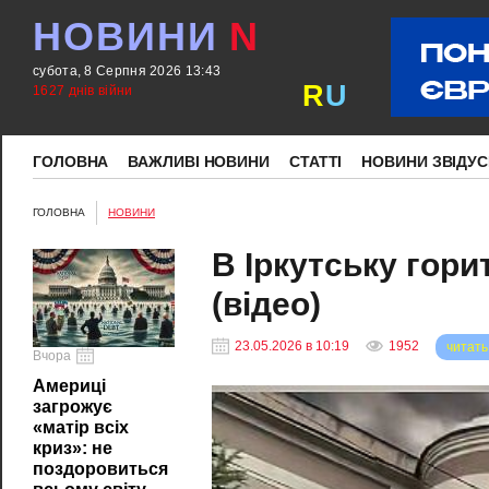
НОВИНИ
N
субота, 8 Серпня 2026 13:43
R
U
1627 днів війни
ГОЛОВНА
ВАЖЛИВІ НОВИНИ
СТАТТІ
НОВИНИ ЗВІДУС
ГОЛОВНА
НОВИНИ
В Іркутську гори
(відео)
23.05.2026 в 10:19
1952
читать
Вчора
Америці
загрожує
«матір всіх
криз»: не
поздоровиться