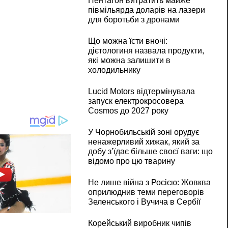
Пентагон витратить майже
півмільярда доларів на лазери
для боротьби з дронами
Що можна їсти вночі:
дієтологиня назвала продукти,
які можна залишити в
холодильнику
Lucid Motors відтермінувала
запуск електрокросовера
Cosmos до 2027 року
У Чорнобильській зоні орудує
ненажерливий хижак, який за
добу з’їдає більше своєї ваги: що
відомо про цю тварину
Не лише війна з Росією: Жовква
оприлюднив теми переговорів
Зеленського і Вучича в Сербії
Корейський виробник чипів