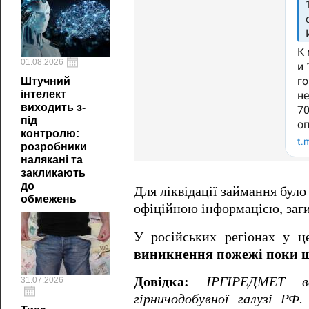
01.08.2026
Штучний
інтелект
виходить з-
під
контролю:
розробники
налякані та
закликають
до
Для ліквідації займання бул
обмежень
офіційною інформацією, заги
У російських регіонах у ц
виникнення пожежі поки щ
Довідка:
ІРГІРЕДМЕТ вв
31.07.2026
гірничодобувної галузі РФ