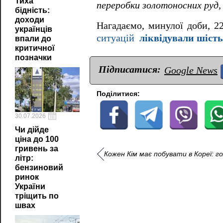
Тиха
переробки золотоносних руд, 
бідність:
доходи
Нагадаємо, минулої доби, 2
українців
ситуацій
ліквідували шість
впали до
критичної
позначки
Підписатися:
Google News
Поділитися:
30.07.2026
Чи дійде
ціна до 100
гривень за
Кожен Кім має побувати в Кореї: г
літр:
бензиновий
ринок
України
тріщить по
швах