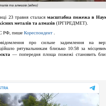
талів та алмазів (відео)
анці 23 травня сталася
масштабна пожежа в Наук
кісних металів та алмазів
(ІРГІРЕДМЕТ).
С РФ, пише
Кореспондент
.
овідомлення про сильне задимлення на верх
надійшло рятувальникам близько 10:58 за місцев
'єкта
— попередня площа пожежі становить бл