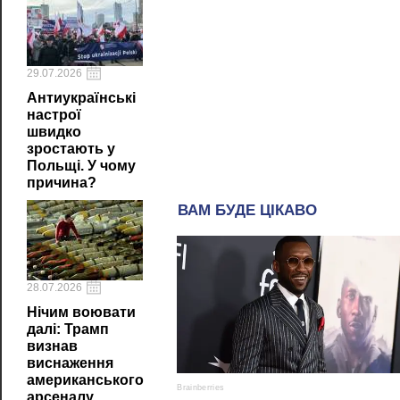
29.07.2026
Антиукраїнські
настрої
швидко
зростають у
Польщі. У чому
причина?
28.07.2026
Нічим воювати
далі: Трамп
визнав
виснаження
американського
арсеналу