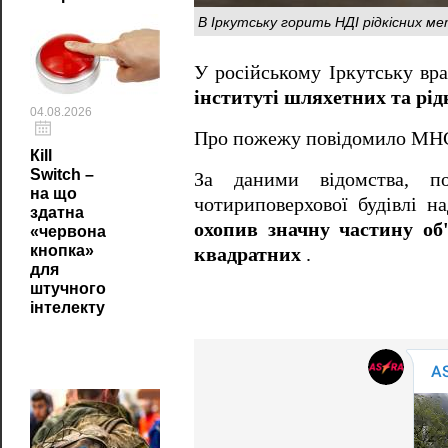
В Іркутську горить НДІ рідкісних ме
У російському Іркутську вр
інституті шляхетних та рід
04.08.2026
Про пожежу повідомило МН
Кill
Switch –
За даними відомства, п
на що
чотириповерхової будівлі 
здатна
охопив значну частину об
«червона
кнопка»
квадратних
.
для
штучного
інтелекту