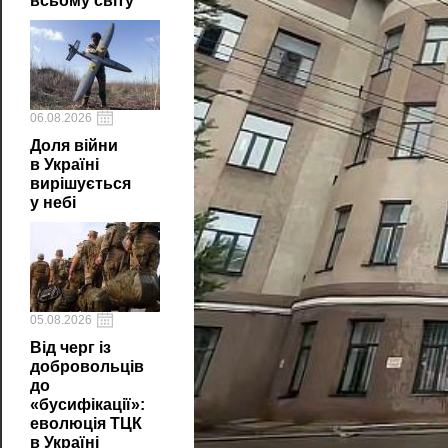
всьому світу
06.08.2026
Доля війни
в Україні
вирішується
у небі
05.08.2026
Від черг із
добровольців
до
«бусифікації»:
еволюція ТЦК
в Україні