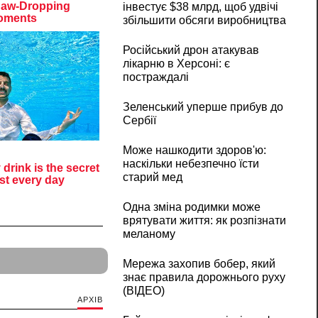
інвестує $38 млрд, щоб удвічі
збільшити обсяги виробництва
Російський дрон атакував
лікарню в Херсоні: є
постраждалі
Зеленський уперше прибув до
Сербії
Може нашкодити здоров'ю:
наскільки небезпечно їсти
старий мед
Одна зміна родимки може
врятувати життя: як розпізнати
меланому
Мережа захопив бобер, який
знає правила дорожнього руху
(ВІДЕО)
АРХІВ