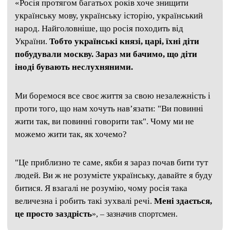
«
Росія протягом багатьох років хоче знищити
українську мову, українську історію, український
народ. Найголовніше, що росія походить від
України.
Тобто українські князі, царі, їхні діти
побудували москву. Зараз ми бачимо, що діти
іноді бувають неслухняними.
Ми боремося все своє життя за свою незалежність і
проти того, що нам хочуть нав’язати: "Ви повинні
жити так, ви повинні говорити так". Чому ми не
можемо жити так, як хочемо?
"Це приблизно те саме, якби я зараз почав бити тут
людей. Ви ж не розумієте українську, давайте я буду
битися. Я взагалі не розумію, чому росія така
величезна і робить такі зухвалі речі.
Мені здається,
це просто заздрість
», – зазначив спортсмен.