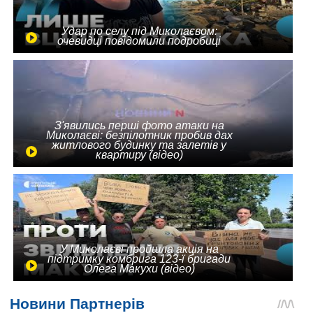
Удар по селу під Миколаєвом:
очевидці повідомили подробиці
З'явились перші фото атаки на
Миколаєві: безпілотник пробив дах
житлового будинку та залетів у
квартиру (відео)
У Миколаєві пройшла акція на
підтримку комбрига 123-ї бригади
Олега Макухи (відео)