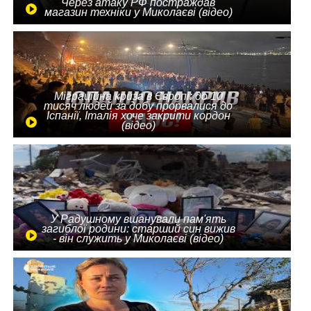
Через атаку РФ постраждав
магазин техніки у Миколаєві (відео)
Міграційна криза в Європі: до 10
тисяч людей за добу прорвалися до
Іспанії, Італія хоче закрити кордон
(відео)
У Радушному вшанували пам'ять
загиблої родини: старший син вижив
- він служить у Миколаєві (відео)