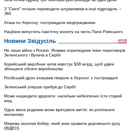
З "Скелі" почали переводити штурмовиків в інші підрозділи, –
ЗМІ
Атака по Херсону: постраждали медпрацівники
Нацбанк випустить пам'ятну монету на честь Папи Римського
Новини Звідусіль
АРХІВ
Не лише війна з Росією: Жовква оприлюднив теми переговорів
Зеленського і Вучича в Сербії
Корейський виробник чипів інвестує $38 млрд, щоб удвічі
збільшити обсяги виробництва
Російський дрон атакував лікарню в Херсоні: є постраждалі
Зеленський уперше прибув до Сербії
Може нашкодити здоров'ю: наскільки небезпечно їсти старий
мед
Одна зміна родимки може врятувати життя: як розпізнати
меланому
Мережа захопив бобер, який знає правила дорожнього руху
(ВІДЕО)