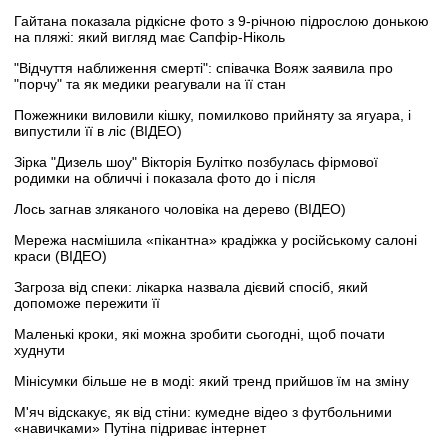
Гайтана показала рідкісне фото з 9-річною підрослою донькою
на пляжі: який вигляд має Сапфір-Ніколь
"Відчуття наближення смерті": співачка Вояж заявила про
"порчу" та як медики реагували на її стан
Пожежники виловили кішку, помилково прийняту за ягуара, і
випустили її в ліс (ВІДЕО)
Зірка "Дизель шоу" Вікторія Булітко позбулась фірмової
родимки на обличчі і показала фото до і після
Лось загнав зляканого чоловіка на дерево (ВІДЕО)
Мережа насмішила «пікантна» крадіжка у російському салоні
краси (ВІДЕО)
Загроза від спеки: лікарка назвала дієвий спосіб, який
допоможе пережити її
Маленькі кроки, які можна зробити сьогодні, щоб почати
худнути
Мінісумки більше не в моді: який тренд прийшов їм на зміну
М'яч відскакує, як від стіни: кумедне відео з футбольними
«навичками» Путіна підриває інтернет