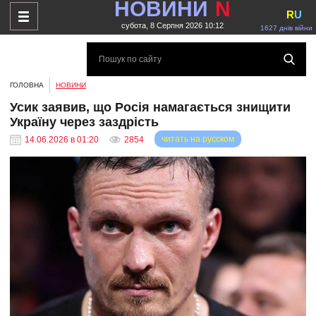
НОВИНИ
N
R
U
субота, 8 Серпня 2026 10:12
1627 днів війни
ГОЛОВНА
НОВИНИ
Усик заявив, що Росія намагається знищити
Україну через заздрість
читать на русском
14.06.2026 в 01:20
2854