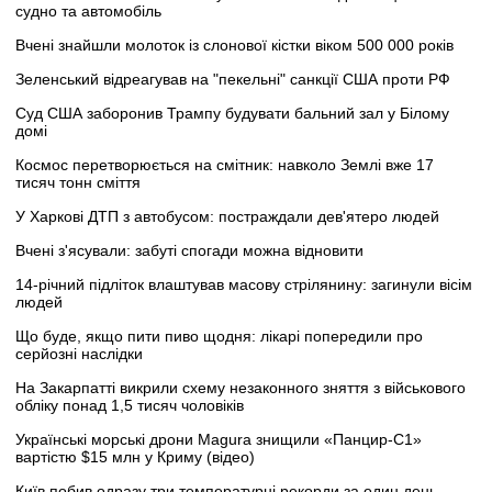
судно та автомобіль
Вчені знайшли молоток із слонової кістки віком 500 000 років
Зеленський відреагував на "пекельні" санкції США проти РФ
Суд США заборонив Трампу будувати бальний зал у Білому
домі
Космос перетворюється на смітник: навколо Землі вже 17
тисяч тонн сміття
У Харкові ДТП з автобусом: постраждали дев'ятеро людей
Вчені з'ясували: забуті спогади можна відновити
14-річний підліток влаштував масову стрілянину: загинули вісім
людей
Що буде, якщо пити пиво щодня: лікарі попередили про
серйозні наслідки
На Закарпатті викрили схему незаконного зняття з військового
обліку понад 1,5 тисяч чоловіків
Українські морські дрони Magura знищили «Панцир-С1»
вартістю $15 млн у Криму (відео)
Київ побив одразу три температурні рекорди за один день