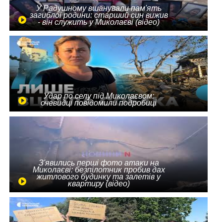
У Радушному вшанували пам'ять
загиблої родини: старший син вижив
- він служить у Миколаєві (відео)
Удар по селу під Миколаєвом:
очевидці повідомили подробиці
З'явились перші фото атаки на
Миколаєві: безпілотник пробив дах
житлового будинку та залетів у
квартиру (відео)