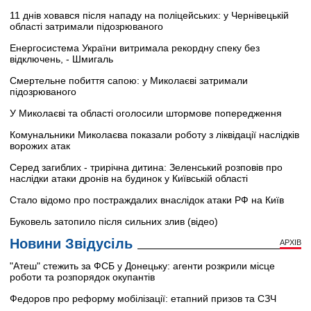
11 днів ховався після нападу на поліцейських: у Чернівецькій
області затримали підозрюваного
Енергосистема України витримала рекордну спеку без
відключень, - Шмигаль
Смертельне побиття сапою: у Миколаєві затримали
підозрюваного
У Миколаєві та області оголосили штормове попередження
Комунальники Миколаєва показали роботу з ліквідації наслідків
ворожих атак
Серед загиблих - трирічна дитина: Зеленський розповів про
наслідки атаки дронів на будинок у Київській області
Стало відомо про постраждалих внаслідок атаки РФ на Київ
Буковель затопило після сильних злив (відео)
Новини Звідусіль
АРХІВ
"Атеш" стежить за ФСБ у Донецьку: агенти розкрили місце
роботи та розпорядок окупантів
Федоров про реформу мобілізації: етапний призов та СЗЧ