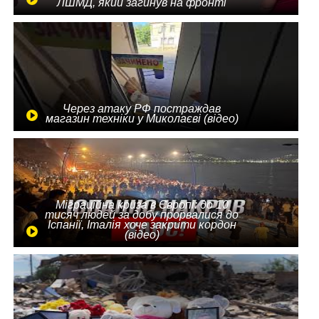
ЛШМД, який загинув на фронті
Через атаку РФ постраждав
магазин техніки у Миколаєві (відео)
Міграційна криза в Європі: до 10
тисяч людей за добу прорвалися до
Іспанії, Італія хоче закрити кордон
(відео)