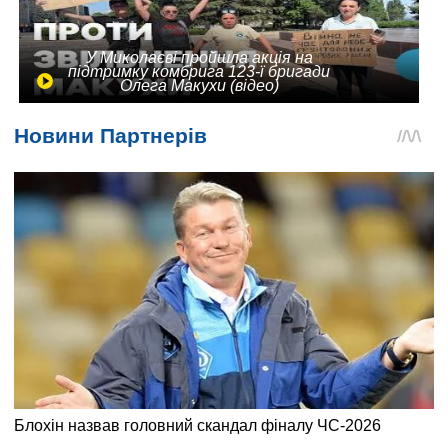
У Миколаєві пройшла акція на
підтримку комбрига 123-ї бригади
Олега Макухи (відео)