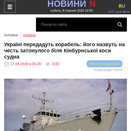
НОВИНИ
N
R
U
субота, 8 Серпня 2026 19:05
1627 днів війни
ГОЛОВНА
НОВИНИ
Україні передадуть корабель: його назвуть на
честь затонулого біля Кінбурнської коси
судна
читать на русском
17.04.2026 в 06:29
3162
Александр Чокой