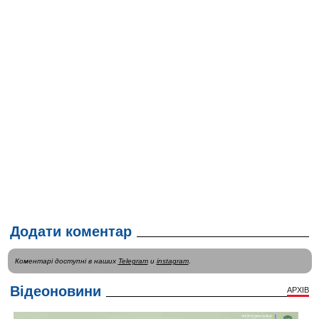
Додати коментар
Коментарі доступні в наших
Telegram
и
instagram
.
Відеоновини
АРХІВ