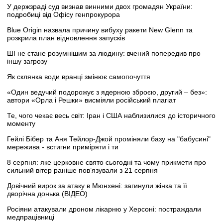
У держзраді суд визнав винними двох громадян України:
подробиці від Офісу генпрокурора
Blue Origin назвала причину вибуху ракети New Glenn та
розкрила план відновлення запусків
ШІ не стане розумнішим за людину: вчений попередив про
іншу загрозу
Як склянка води вранці змінює самопочуття
«Один ведучий подорожує з ядерною зброєю, другий – без»:
автори «Орла і Решки» висміяли російський плагіат
Те, чого чекає весь світ: Іран і США наблизилися до історичного
моменту
Гейлі Бібер та Аня Тейлор-Джой проміняли базу на "бабусині"
мережива - встигни приміряти і ти
8 серпня: яке церковне свято сьогодні та чому прикмети про
сильний вітер раніше пов’язували з 21 серпня
Довічний вирок за атаку в Мюнхені: загинули жінка та її
дворічна донька (ВІДЕО)
Росіяни атакували дроном лікарню у Херсоні: постраждали
медпрацівниці