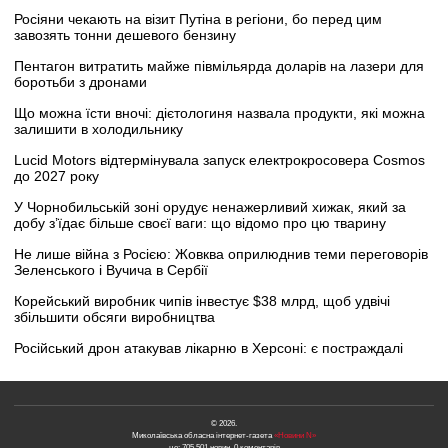
Росіяни чекають на візит Путіна в регіони, бо перед цим
завозять тонни дешевого бензину
Пентагон витратить майже півмільярда доларів на лазери для
боротьби з дронами
Що можна їсти вночі: дієтологиня назвала продукти, які можна
залишити в холодильнику
Lucid Motors відтермінувала запуск електрокросовера Cosmos
до 2027 року
У Чорнобильській зоні орудує ненажерливий хижак, який за
добу з’їдає більше своєї ваги: що відомо про цю тварину
Не лише війна з Росією: Жовква оприлюднив теми переговорів
Зеленського і Вучича в Сербії
Корейський виробник чипів інвестує $38 млрд, щоб удвічі
збільшити обсяги виробництва
Російський дрон атакував лікарню в Херсоні: є постраждалі
© 2026.
Миколаївська обласна інтернет-газета
«Новини N»
це: 705,501 новин, 0 коментарів