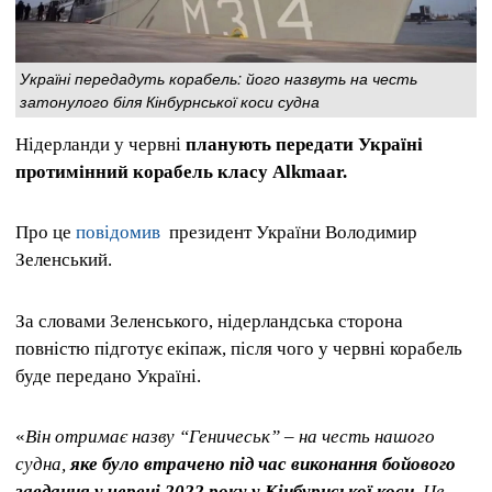
Україні передадуть корабель: його назвуть на честь
затонулого біля Кінбурнської коси судна
Нідерланди у червні
планують передати Україні
протимінний корабель класу Alkmaar.
Про це
повідомив
президент України Володимир
Зеленський.
За словами Зеленського, нідерландська сторона
повністю підготує екіпаж, після чого у червні корабель
буде передано Україні.
«
Він отримає назву “Геничеськ” – на честь нашого
судна,
яке було втрачено під час виконання бойового
завдання у червні 2022 року у Кінбурнської коси.
Це