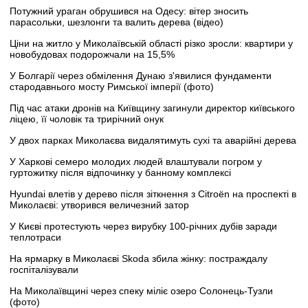
Потужний ураган обрушився на Одесу: вітер зносить
парасольки, шезлонги та валить дерева (відео)
Ціни на житло у Миколаївській області різко зросли: квартири у
новобудовах подорожчали на 15,5%
У Болгарії через обмілення Дунаю з'явилися фундаменти
стародавнього мосту Римської імперії (фото)
Під час атаки дронів на Київщину загинули директор київського
ліцею, її чоловік та трирічний онук
У двох парках Миколаєва видалятимуть сухі та аварійні дерева
У Харкові семеро молодих людей влаштували погром у
гуртожитку після відпочинку у банному комплексі
Hyundai влетів у дерево після зіткнення з Citroën на проспекті в
Миколаєві: утворився величезний затор
У Києві протестують через вирубку 100-річних дубів заради
теплотраси
На ярмарку в Миколаєві Skoda збила жінку: постраждалу
госпіталізували
На Миколаївщині через спеку міліє озеро Солонець-Тузли
(фото)