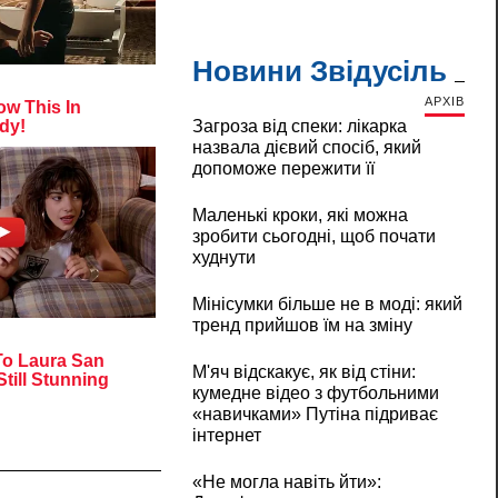
Новини Звідусіль
АРХІВ
Загроза від спеки: лікарка
назвала дієвий спосіб, який
допоможе пережити її
Маленькі кроки, які можна
зробити сьогодні, щоб почати
худнути
Мінісумки більше не в моді: який
тренд прийшов їм на зміну
М'яч відскакує, як від стіни:
кумедне відео з футбольними
«навичками» Путіна підриває
інтернет
«Не могла навіть йти»: