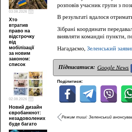
розповів учасник групи з поз
03.08.2026
В результаті вдалося отримат
Хто
втратив
Зібрані координати передава
право на
виявляти командні пункти, по
відстрочку
від
мобілізації
Нагадаємо,
Зеленський заяви
за новим
законом:
список
Підписатися:
Google News
Поділитися:
02.08.2026
Новий дизайн
євробанкнот:
Режим тиші: Зеленський анонсував 
незадоволених
буде багато