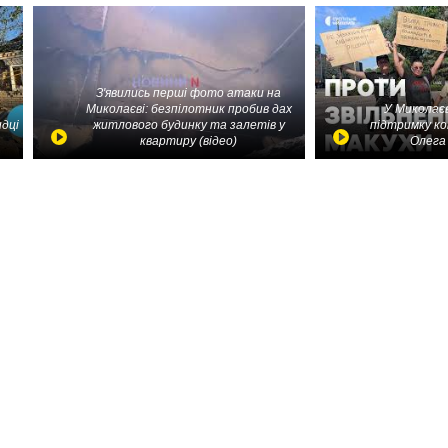
З'явились перші фото атаки на
Миколаєві: безпілотник пробив дах
У Миколаєв
идці
житлового будинку та залетів у
підтримку ко
квартиру (відео)
Олега 