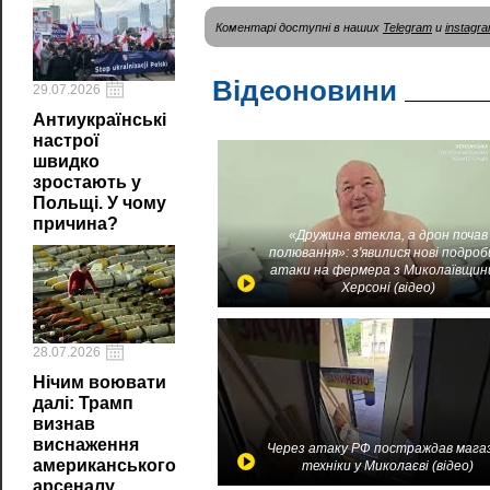
Коментарі доступні в наших
Telegram
и
instagr
Відеоновини
29.07.2026
Антиукраїнські
настрої
швидко
зростають у
Польщі. У чому
причина?
«Дружина втекла, а дрон почав
полювання»: з'явилися нові подроб
атаки на фермера з Миколаївщин
Херсоні (відео)
28.07.2026
Нічим воювати
далі: Трамп
визнав
виснаження
Через атаку РФ постраждав мага
американського
техніки у Миколаєві (відео)
арсеналу