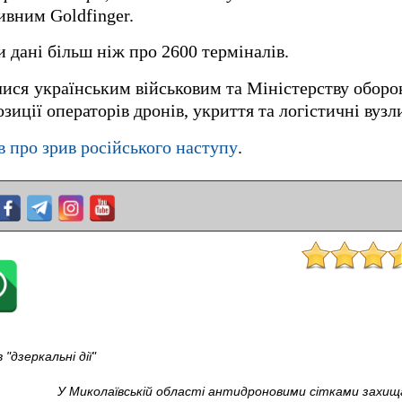
ивним Goldfinger.
и дані більш ніж про 2600 терміналів.
лися українським військовим та Міністерству оборо
зиції операторів дронів, укриття та логістичні вузл
в про зрив російського наступу
.
"дзеркальні дії"
У Миколаївській області антидроновими сітками захища