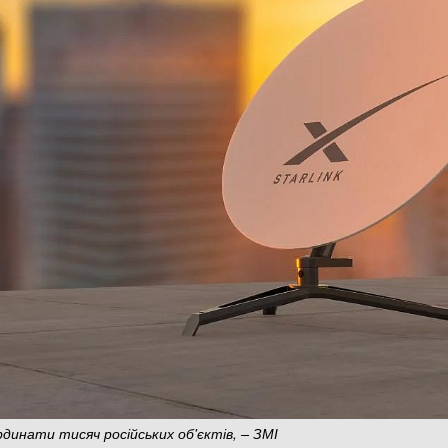
рдинати тисяч російських об'єктів, – ЗМІ