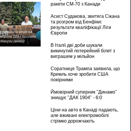
ракети CM-70 з Канади
Асист Судакова, звитяга Сікана
та розгром від Бенфіки:
результати кваліфікації Ліги
і пройшла акція на
Європи
мбрига 123-ї бригади
Макухи (відео)
В Італії дві доби шукали
викинутий лотерейний білет з
виграшем у мільйон
Соратниця Трампа заявила, що
Кремль хоче зробити США
покірними
Ймовірний суперник "Динамо"
знищує "ДАК 1904" - 6:0
Ціни на авто в Канаді падають,
але вживані електромобілі
стрімко дорожчають