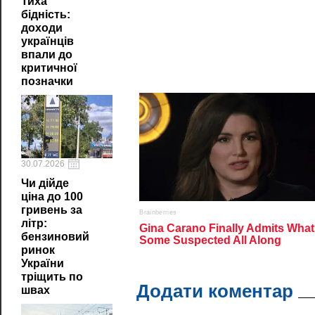
Тиха
бідність:
доходи
українців
впали до
критичної
позначки
30.07.2026
Чи дійде
ціна до 100
гривень за
літр:
бензиновий
ринок
України
тріщить по
Додати коментар
швах