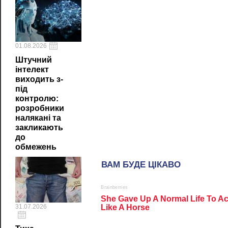
01.08.2026
Штучний
інтелект
виходить з-
під
контролю:
розробники
налякані та
закликають
до
обмежень
31.07.2026