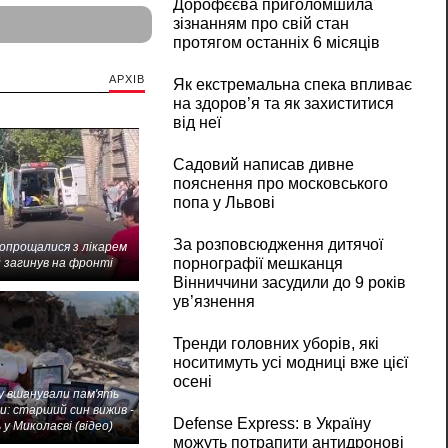
Дорофєєва приголомшила
зізнанням про свій стан
протягом останніх 6 місяців
АРХІВ
Як екстремальна спека впливає
на здоров’я та як захиститися
від неї
Садовий написав дивне
пояснення про московського
попа у Львові
За розповсюдження дитячої
попрощалися з лікарем
порнографії мешканця
 загинув на фронті
Вінниччини засудили до 9 років
ув’язнення
Тренди головних уборів, які
носитимуть усі модниці вже цієї
осені
 вшанували пам'ять
и: старший син вижив -
Defense Express: в Україну
 у Миколаєві (відео)
можуть потрапити антидронові