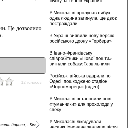
«Біжу за Героїв України»
У Миколаєві пролунав вибух:
одна людина загинула, ще двоє
постраждали
ни. Це дозволило
и.
В Україні виявили нову версію
російського дрону «Гербера»
В Івано-Франківську
співробітники «Нової пошти»
вигнали собаку: їх звільнили
Російські війська вдарили по
Одесі: пошкоджено стадіон
12 голосов
«Чорноморець» (відео)
У Миколаєві встановили нові
«туманчики» для прохолоди у
спеку
У Миколаєві ліквідували
ють дороги, - Кім
несанкціоноване звалище після