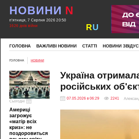
НОВИНИ
N
п'ятниця, 7 Серпня 2026 20:50
R
U
1626 днів війни
ГОЛОВНА
ВАЖЛИВІ НОВИНИ
СТАТТІ
НОВИНИ ЗВІДУС
ГОЛОВНА
НОВИНИ
Україна отримала
російських об'єкт
07.05.2026 в 06:29
2241
Алексан
Сьогодні
Америці
загрожує
«матір всіх
криз»: не
поздоровиться