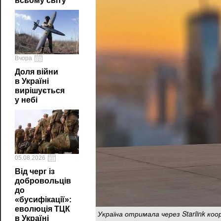
всьому світу
Вчора
Доля війни
в Україні
вирішується
у небі
05.08.2026
Від черг із
добровольців
до
«бусифікації»:
еволюція ТЦК
Україна отримала через Starlink коо
в Україні