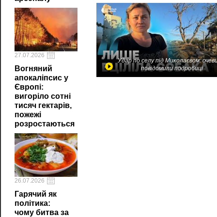
27.07.2026
Удар по селу під Миколаєвом: очев
Вогняний
повідомили подробиці
апокаліпсис у
Європі:
вигоріло сотні
тисяч гектарів,
пожежі
розростаються
26.07.2026
Гарячий як
політика:
чому битва за