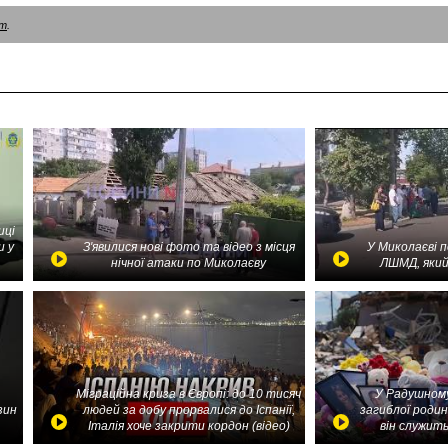
am
.
иці
и у
З'явилися нові фото та відео з місця
У Миколаєві 
нічної атаки по Миколаєву
ЛШМД, який
Міграційна криза в Європі: до 10 тисяч
У Радушному
зин
людей за добу прорвалися до Іспанії,
загиблої родин
Італія хоче закрити кордон (відео)
він служить