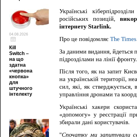
Українські кіберпідрозді
російських позицій,
викор
інтернету Starlink.
04.08.2026
Про це повідомляє
The Times
Кill
За даними видання, йдеться п
Switch –
підрозділами на лінії фронту.
на що
здатна
«червона
Після того, як на запит Києв
кнопка»
на українській території, не
для
сил, які, як стверджується,
штучного
управління дронами та коорди
інтелекту
Українські хакери скорист
«допомогу» у реєстрації пр
збирали дані користувачів.
"
Спочатку ми запитували с