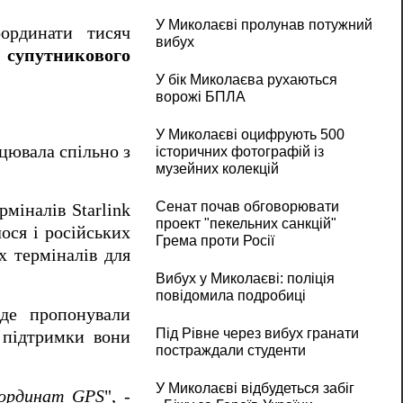
У Миколаєві пролунав потужний
оординати тисяч
вибух
 супутникового
У бік Миколаєва рухаються
ворожі БПЛА
У Миколаєві оцифрують 500
ацювала спільно з
історичних фотографій із
музейних колекцій
Сенат почав обговорювати
рміналів Starlink
проект "пекельних санкцій"
лося і російських
Грема проти Росії
х терміналів для
Вибух у Миколаєві: поліція
повідомила подробиці
 де пропонували
Під Рівне через вибух гранати
ї підтримки вони
постраждали студенти
У Миколаєві відбудеться забіг
оординат GPS
", -