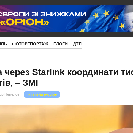
ІЛЬ
ФОТОРЕПОРТАЖ
БЛОГИ
ДТП
 через Starlink координати ти
ів, – ЗМІ
др Пепелов
читать на русском