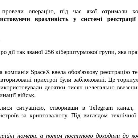
ли провели операцію, під час якої отримали к
истовуючи вразливість у системі реєстрації
.
ро дії так званої 256 кіберштурмової групи, яка пр
а компанія SpaceX ввела обов'язкову реєстрацію те
авторизовані пристрої були заблоковані. Це торкну
 використовували десятки тисяч нелегально ввезени
нації військ.
алися ситуацією, створивши в Telegram канал,
истроїв за криптовалюту. Під виглядом технічно
ерійні номери, а потім поступово доходили до к