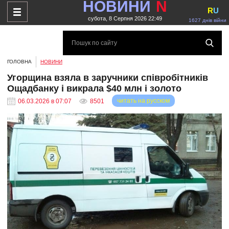
НОВИНИ
N
R
U
субота, 8 Серпня 2026 22:49
1627 днів війни
ГОЛОВНА
НОВИНИ
Угорщина взяла в заручники співробітників
Ощадбанку і викрала $40 млн і золото
читать на русском
06.03.2026 в 07:07
8501