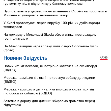
гуртожитку після відпочинку у банному комплексі
Hyundai влетів у дерево після зіткнення з Citroën на проспекті в
Миколаєві: утворився величезний затор
У Києві протестують через вирубку 100-річних дубів заради
теплотраси
На ярмарку в Миколаєві Skoda збила жінку: постраждалу
госпіталізували
На Миколаївщині через спеку міліє озеро Солонець-Тузли
(фото)
Новини Звідусіль
АРХІВ
Новий хіт: кіт показав, як потрібно кататися на скейтборді
(ВІДЕО)
Мережа насмішив кіт, який приревнув собаку до людини
(ВІДЕО)
Мережа насмішила дитина, яка вирішила сховатися від
пилососа за собакою (ВІДЕО)
Аптечка в дорогу для дитини: збираємо грамотно перед
відпусткою