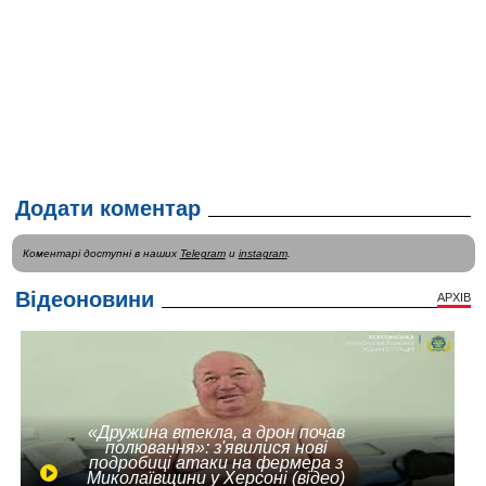
Додати коментар
Коментарі доступні в наших
Telegram
и
instagram
.
Відеоновини
АРХІВ
«Дружина втекла, а дрон почав
полювання»: з'явилися нові
подробиці атаки на фермера з
Миколаївщини у Херсоні (відео)