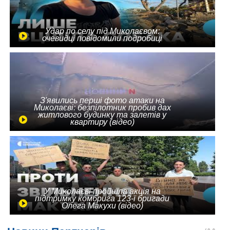
Удар по селу під Миколаєвом:
очевидці повідомили подробиці
З'явились перші фото атаки на
Миколаєві: безпілотник пробив дах
житлового будинку та залетів у
квартиру (відео)
У Миколаєві пройшла акція на
підтримку комбрига 123-ї бригади
Олега Макухи (відео)