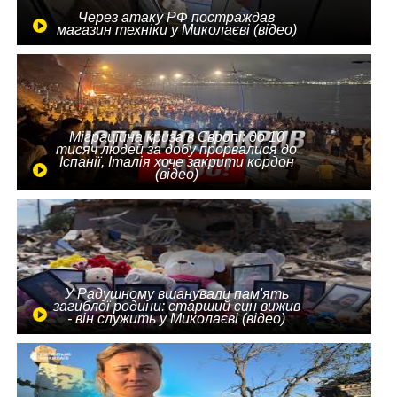
Через атаку РФ постраждав
магазин техніки у Миколаєві (відео)
Міграційна криза в Європі: до 10
тисяч людей за добу прорвалися до
Іспанії, Італія хоче закрити кордон
(відео)
У Радушному вшанували пам'ять
загиблої родини: старший син вижив
- він служить у Миколаєві (відео)