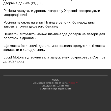
дворічна донька (ВІДЕО)
Росіяни атакували дроном лікарню у Херсоні: постраждали
медпрацівниці
Росіяни чекають на візит Путіна в регіони, бо перед цим
завозять тонни дешевого бензину
Пентагон витратить майже півмільярда доларів на лазери для
боротьби з дронами
Що можна їсти вночі: дієтологиня назвала продукти, які можна
залишити в холодильнику
Lucid Motors відтермінувала запуск електрокросовера Cosmos
до 2027 року
© 2026.
Миколаївська обласна інтернет-газета
«Новини N»
це: 705,516 новин, 0 коментарів
и 19 років 5 місяців 25 днів онлайн.