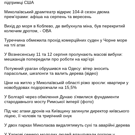
підтримці США
Миколаївський драмтеатр відкриє 104-й сезон двома
прем'єрами: афіша на серпень та вересень
Вихід до моря в Коблево, де вибухнула міна, був перекритий
колючим дротом, - ОВА
Туреччина обмежила прохід комерційних суден у Чорне море
на тлі атак
У Вознесенську 11 та 12 серпня пролунають масові вибухи:
мешканців попередили про роботи на кар'єрі
Потужний ураган обрушився на Одесу: вітер зносить
парасольки, шезлонги та валить дерева (відео)
Ціни на житло у Миколаївській області різко зросли: квартири у
новобудовах подорожчали на 15,5%
У Болгарії через обмілення Дунаю з'явилися фундаменти
стародавнього мосту Римської імперії (фото)
Під час атаки дронів на Київщину загинули директор київського
ліцею, її чоловік та трирічний онук
У двох парках Миколаєва видалятимуть сухі та аварійні дерева
У Харкові семеро молодих людей влаштували погром у