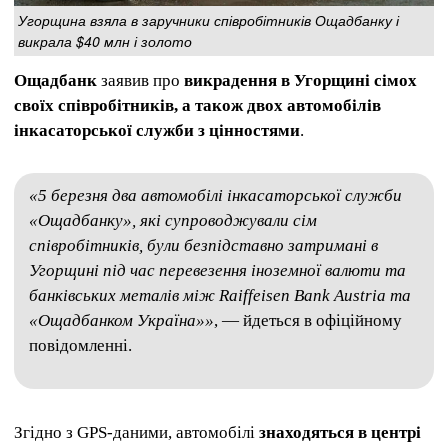
Угорщина взяла в заручники співробітників Ощадбанку і
викрала $40 млн і золото
Ощадбанк
заявив про
викрадення в Угорщині сімох
своїх співробітників, а також двох автомобілів
інкасаторської служби з цінностями
.
«5 березня два автомобілі інкасаторської служби
«Ощадбанку», які супроводжували сім
співробітників, були безпідставно затримані в
Угорщині під час перевезення іноземної валюти та
банківських металів між Raiffeisen Bank Austria та
«Ощадбанком Україна»»
, — йдеться в офіційному
повідомленні.
Згідно з GPS-даними, автомобілі
знаходяться в центрі