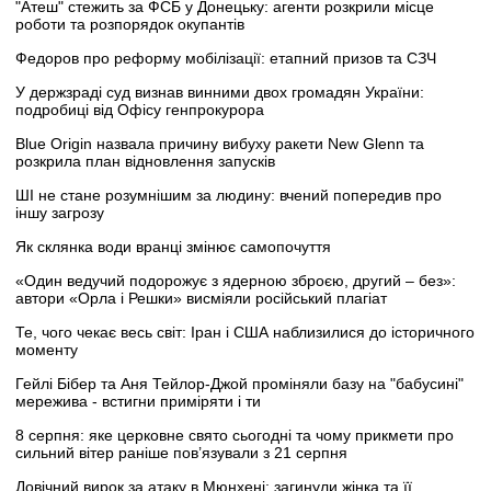
"Атеш" стежить за ФСБ у Донецьку: агенти розкрили місце
роботи та розпорядок окупантів
Федоров про реформу мобілізації: етапний призов та СЗЧ
У держзраді суд визнав винними двох громадян України:
подробиці від Офісу генпрокурора
Blue Origin назвала причину вибуху ракети New Glenn та
розкрила план відновлення запусків
ШІ не стане розумнішим за людину: вчений попередив про
іншу загрозу
Як склянка води вранці змінює самопочуття
«Один ведучий подорожує з ядерною зброєю, другий – без»:
автори «Орла і Решки» висміяли російський плагіат
Те, чого чекає весь світ: Іран і США наблизилися до історичного
моменту
Гейлі Бібер та Аня Тейлор-Джой проміняли базу на "бабусині"
мережива - встигни приміряти і ти
8 серпня: яке церковне свято сьогодні та чому прикмети про
сильний вітер раніше пов’язували з 21 серпня
Довічний вирок за атаку в Мюнхені: загинули жінка та її