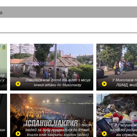
am
.
иці
и у
З'явилися нові фото та відео з місця
У Миколаєві 
нічної атаки по Миколаєву
ЛШМД, який
Міграційна криза в Європі: до 10 тисяч
У Радушному
зин
людей за добу прорвалися до Іспанії,
загиблої родин
Італія хоче закрити кордон (відео)
він служить