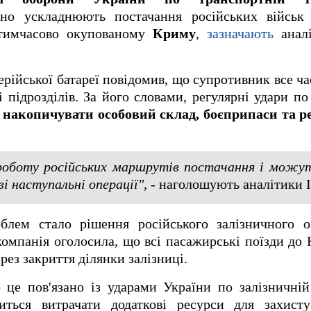
но ускладнюють постачання російських військ 
тимчасово окупованому
Криму
,
зазначають
анал
рійської батареї повідомив, що супротивник все ча
 підрозділів. За його словами, регулярні удари по
м
накопичувати особовий склад, боєприпаси та рес
роботу російських маршрутів постачання і можу
і наступальні операції"
, - наголошують аналітики 
блем стало рішення російського залізничного 
омпанія оголосила, що всі пасажирські поїзди до 
рез закриття ділянки залізниці.
це пов'язано із ударами України по залізничній
иться витрачати додаткові ресурси для захист