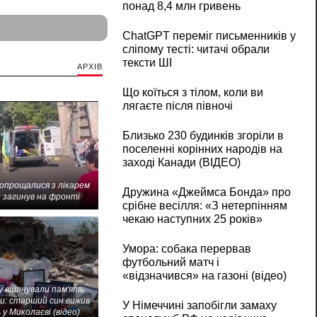
понад 8,4 млн гривень
ChatGPT переміг письменників у
сліпому тесті: читачі обрали
тексти ШІ
АРХІВ
Що коїться з тілом, коли ви
лягаєте після півночі
Близько 230 будинків згоріли в
поселенні корінних народів на
заході Канади (ВІДЕО)
попрощалися з лікарем
Дружина «Джеймса Бонда» про
 загинув на фронті
срібне весілля: «З нетерпінням
чекаю наступних 25 років»
Умора: собака перервав
футбольний матч і
«відзначився» на газоні (відео)
 вшанували пам'ять
и: старший син вижив -
У Німеччині запобігли замаху
 у Миколаєві (відео)