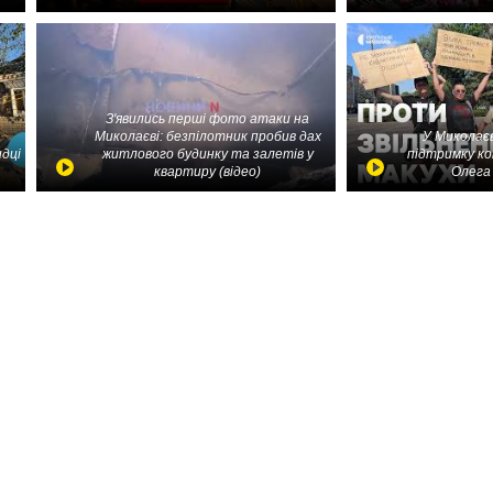
З'явились перші фото атаки на
Миколаєві: безпілотник пробив дах
У Миколаєв
идці
житлового будинку та залетів у
підтримку ко
квартиру (відео)
Олега 