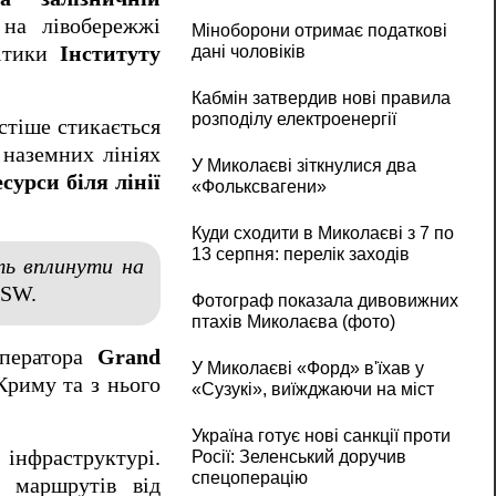
на лівобережжі
Міноборони отримає податкові
дані чоловіків
ітики
Інституту
Кабмін затвердив нові правила
розподілу електроенергії
стіше стикається
 наземних лініях
У Миколаєві зіткнулися два
урси біля лінії
«Фольксвагени»
Куди сходити в Миколаєві з 7 по
13 серпня: перелік заходів
ть вплинути на
ISW.
Фотограф показала дивовижних
птахів Миколаєва (фото)
оператора
Grand
У Миколаєві «Форд» в'їхав у
Криму та з нього
«Сузукі», виїжджаючи на міст
Україна готує нові санкції проти
 інфраструктурі.
Росії: Зеленський доручив
спецоперацію
у маршрутів від