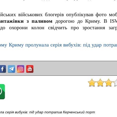
йських військових блогерів опублікував фото мо
антажівки з паливом
дорогою до Криму. В IS
 до охорони колон свідчить про зростання заг
ому Криму пролунала серія вибухів: під удар потр
ла серія вибухів: під удар потрапив Керченський порт