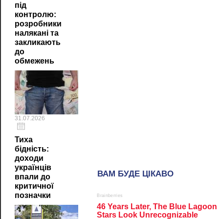
під
контролю:
розробники
налякані та
закликають
до
обмежень
31.07.2026
Тиха
бідність:
доходи
українців
впали до
критичної
позначки