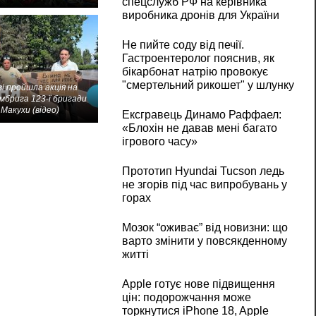
спецслужб РФ на керівника
виробника дронів для України
Не пийте соду від печії.
Гастроентеролог пояснив, як
бікарбонат натрію провокує
"смертельний рикошет" у шлунку
і пройшла акція на
мбрига 123-ї бригади
Макухи (відео)
Ексгравець Динамо Раффаел:
«Блохін не давав мені багато
ігрового часу»
Прототип Hyundai Tucson ледь
не згорів під час випробувань у
горах
Мозок “оживає” від новизни: що
варто змінити у повсякденному
житті
Apple готує нове підвищення
цін: подорожчання може
торкнутися iPhone 18, Apple