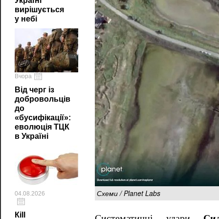
Україні
вирішується
у небі
Вчора
Від черг із
добровольців
до
«бусифікації»:
еволюція ТЦК
в Україні
Схеми / Planet Labs
04.08.2026
Кill
Систематичні удари
Си