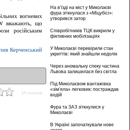
На в'їзді на міст у Миколаєві
фура зіткнулася з «Міцубісі»:
більних вогневих
утворився затор
W вважають, що
рози російським
Співробітників ТЦК викрили у
фіктивних мобілізаціях
У Миколаєві перевірили стан
апив Керченський
укриттів: який знайшли недолік
Через аномальну спеку частина
Львова залишилася без світла
Під Миколаєвом вантажівка
«зім'яла» легковик: постраждав
10 голосов
водій
Фура та ЗАЗ зіткнулися у
Миколаєві
В Україні започаткували нове