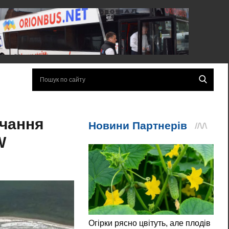
ачання
W