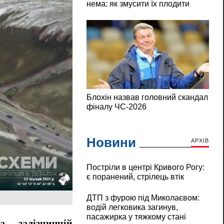
Новини
АРХІВ
Постріли в центрі Кривого Рогу:
є поранений, стрілець втік
ДТП з фурою під Миколаєвом:
водій легковика загинув,
пасажирка у тяжкому стані
 залізничній