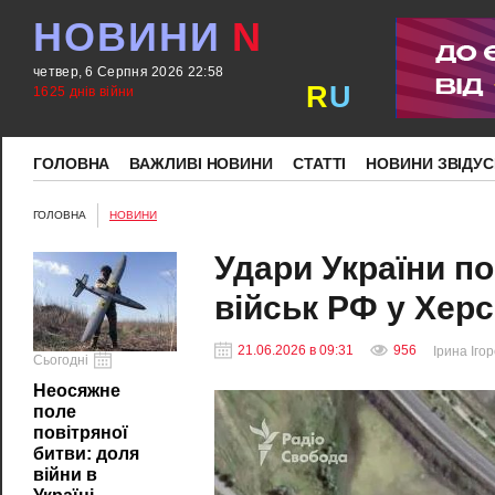
НОВИНИ
N
четвер, 6 Серпня 2026 22:58
R
U
1625 днів війни
ГОЛОВНА
ВАЖЛИВІ НОВИНИ
СТАТТІ
НОВИНИ ЗВІДУС
ГОЛОВНА
НОВИНИ
Удари України п
військ РФ у Херс
21.06.2026 в 09:31
956
Ірина Іго
Сьогодні
Неосяжне
поле
повітряної
битви: доля
війни в