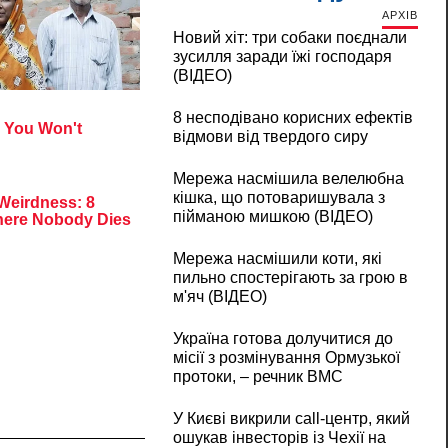
АРХІВ
Новий хіт: три собаки поєднали
зусилля заради їжі господаря
(ВІДЕО)
8 несподівано корисних ефектів
відмови від твердого сиру
Мережа насмішила велелюбна
кішка, що потоваришувала з
пійманою мишкою (ВІДЕО)
Мережа насмішили коти, які
пильно спостерігають за грою в
м'яч (ВІДЕО)
Україна готова долучитися до
місії з розмінування Ормузької
протоки, – речник ВМС
У Києві викрили call-центр, який
ошукав інвесторів із Чехії на