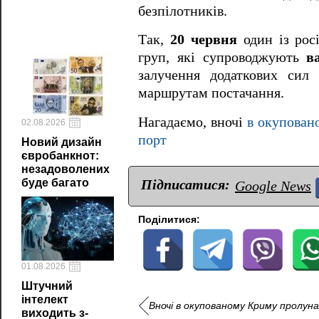
безпілотників.
Так,
20 червня
один із росі
груп, які супроводжують
в
залучення додаткових сил
маршрутам постачання.
Нагадаємо, вночі
в окупован
02.08.2026
порт
Новий дизайн
євробанкнот:
незадоволених
Підписатися:
буде багато
Google News
Поділитися:
01.08.2026
Штучний
інтелект
Вночі в окупованому Криму пролуна
виходить з-