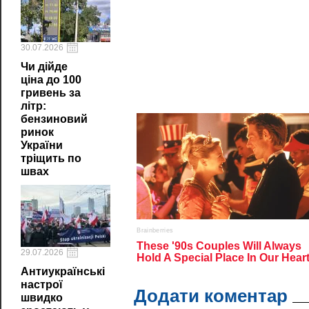
30.07.2026
Чи дійде
ціна до 100
гривень за
літр:
бензиновий
ринок
України
тріщить по
швах
29.07.2026
Антиукраїнські
настрої
Додати коментар
швидко