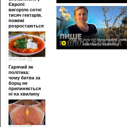
Європі:
вигоріло сотні
тисяч гектарів,
пожежі
розростаються
Удар по селу під Миколаєвом: очев
повідомили подробиці
26.07.2026
Гарячий як
політика:
чому битва за
борщ не
припиняється
ні на хвилину