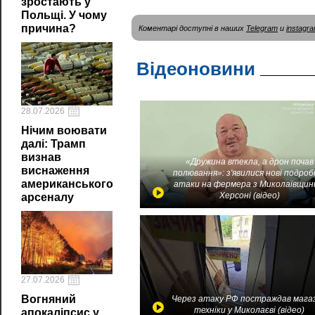
зростають у
Польщі. У чому
причина?
Коментарі доступні в наших
Telegram
и
instagr
Відеоновини
28.07.2026
Нічим воювати
далі: Трамп
визнав
«Дружина втекла, а дрон почав
виснаження
полювання»: з'явилися нові подроб
американського
атаки на фермера з Миколаївщин
Херсоні (відео)
арсеналу
27.07.2026
Вогняний
Через атаку РФ постраждав мага
техніки у Миколаєві (відео)
апокаліпсис у