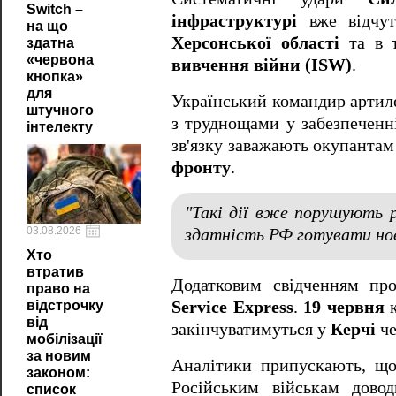
Switch –
інфраструктурі
вже відчут
на що
Херсонської області
та в 
здатна
«червона
вивчення війни (ISW)
.
кнопка»
для
Український командир артиле
штучного
з труднощами у забезпеченні
інтелекту
зв'язку заважають окупанта
фронту
.
"Такі дії вже порушують 
03.08.2026
здатність РФ готувати нов
Хто
втратив
Додатковим свідченням про
право на
Service Express
.
19 червня
к
відстрочку
від
закінчуватимуться у
Керчі
че
мобілізації
за новим
Аналітики припускають, що 
законом:
Російським військам довод
список