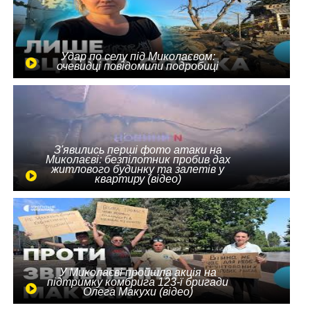
Удар по селу під Миколаєвом:
очевидці повідомили подробиці
З'явились перші фото атаки на
Миколаєві: безпілотник пробив дах
житлового будинку та залетів у
квартиру (відео)
У Миколаєві пройшла акція на
підтримку комбрига 123-ї бригади
Олега Макухи (відео)