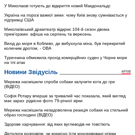
У Миколаєві готують до відкриття новий Макдональдс
Україна на порозі важкої зими: чому Київ знову сумнівається у
підтримці США
Миколаївський драмтеатр відкриє 104-й сезон двома
прем'єрами: афіша на серпень та вересень
Вихід до моря в Коблево, де вибухнула міна, був перекритий
колючим дротом, - ОВА
Туреччина обмежила прохід комерційних суден у Чорне море
на тлі атак
Новини Звідусіль
АРХІВ
Мережа насмішили спроби собаки залучити кота до гри
(ВІДЕО)
Софія Ротару вперше за тривалий час показала, який вигляд
має зараз: рідкісне фото 79-річної зірки
Мережа насмішила незадоволена реакція собаки на стильний
образ господині (ВІДЕО)
Здорове харчування: від яких вуглеводів не товстіють
Дієтологи розповіли, чи корисно їсти консервовані огірки