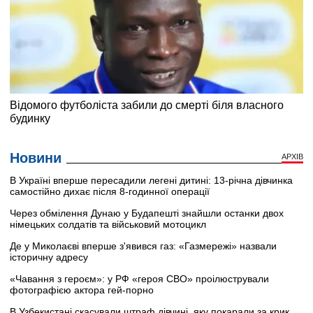
Новини
АРХІВ
В Україні вперше пересадили легені дитині: 13-річна дівчинка
самостійно дихає після 8-годинної операції
Через обмілення Дунаю у Будапешті знайшли останки двох
німецьких солдатів та військовий мотоцикл
Де у Миколаєві вперше з'явився газ: «Газмережі» назвали
історичну адресу
«Чавання з героєм»: у РФ «героя СВО» проілюстрували
фотографією актора гей-порно
В Узбекистані скасували штраф дівчині, яку покарали за крик