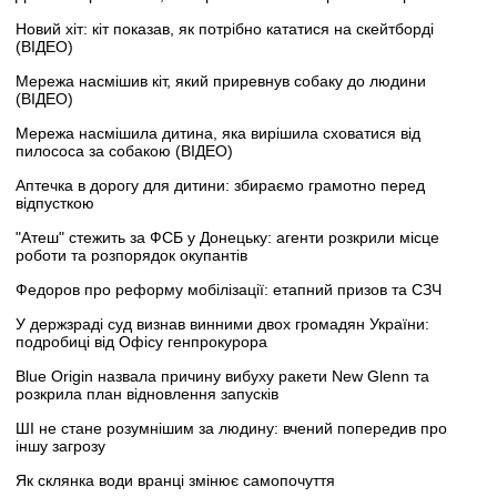
Новий хіт: кіт показав, як потрібно кататися на скейтборді
(ВІДЕО)
Мережа насмішив кіт, який приревнув собаку до людини
(ВІДЕО)
Мережа насмішила дитина, яка вирішила сховатися від
пилососа за собакою (ВІДЕО)
Аптечка в дорогу для дитини: збираємо грамотно перед
відпусткою
"Атеш" стежить за ФСБ у Донецьку: агенти розкрили місце
роботи та розпорядок окупантів
Федоров про реформу мобілізації: етапний призов та СЗЧ
У держзраді суд визнав винними двох громадян України:
подробиці від Офісу генпрокурора
Blue Origin назвала причину вибуху ракети New Glenn та
розкрила план відновлення запусків
ШІ не стане розумнішим за людину: вчений попередив про
іншу загрозу
Як склянка води вранці змінює самопочуття