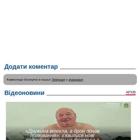
Додати коментар
Коментарі доступні в наших
Telegram
и
instagram
.
Відеоновини
АРХІВ
«Дружина втекла, а дрон почав
полювання»: з'явилися нові
подробиці атаки на фермера з