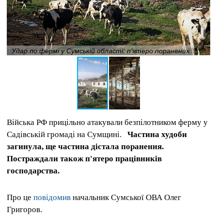
Удар по фермі у Сумській області: п'ятеро поранених
Війська РФ прицільно атакували безпілотником ферму у
Садівській громаді на Сумщині.
Частина худоби
загинула, ще частина дістала поранення.
Постраждали також п'ятеро працівників
господарства.
Про це
повідомив
начальник Сумської ОВА Олег
Григоров.