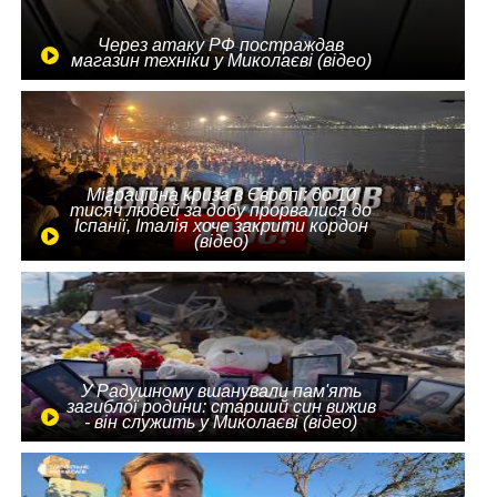
Через атаку РФ постраждав
магазин техніки у Миколаєві (відео)
Міграційна криза в Європі: до 10
тисяч людей за добу прорвалися до
Іспанії, Італія хоче закрити кордон
(відео)
У Радушному вшанували пам'ять
загиблої родини: старший син вижив
- він служить у Миколаєві (відео)