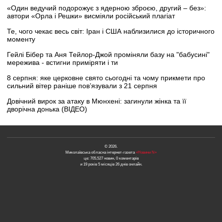
«Один ведучий подорожує з ядерною зброєю, другий – без»:
автори «Орла і Решки» висміяли російський плагіат
Те, чого чекає весь світ: Іран і США наблизилися до історичного
моменту
Гейлі Бібер та Аня Тейлор-Джой проміняли базу на "бабусині"
мережива - встигни приміряти і ти
8 серпня: яке церковне свято сьогодні та чому прикмети про
сильний вітер раніше пов’язували з 21 серпня
Довічний вирок за атаку в Мюнхені: загинули жінка та її
дворічна донька (ВІДЕО)
© 2026.
Миколаївська обласна інтернет-газета
«Новини N»
це: 705,527 новин, 0 коментарів
и 19 років 5 місяців 26 днів онлайн.