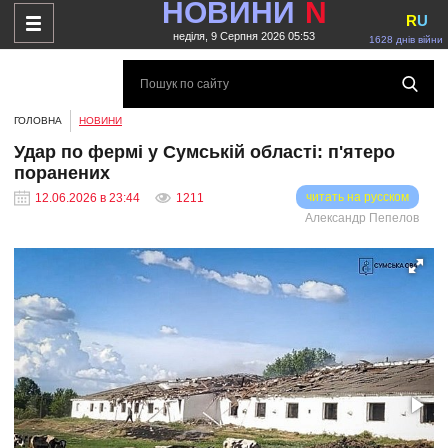
НОВИНИ
N
R
U
неділя, 9 Серпня 2026 05:53
1628 днів війни
ГОЛОВНА
НОВИНИ
Удар по фермі у Сумській області: п'ятеро
поранених
читать на русском
12.06.2026 в 23:44
1211
Александр Пепелов