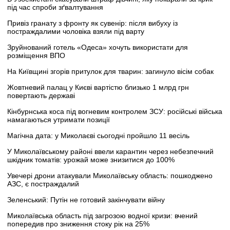
під час спроби зґвалтування
Привіз гранату з фронту як сувенір: після вибуху із
постраждалими чоловіка взяли під варту
Зруйнований готель «Одеса» хочуть використати для
розміщення ВПО
На Київщині згорів притулок для тварин: загинуло вісім собак
Жовтневий палац у Києві вартістю близько 1 млрд грн
повертають державі
Кінбурнська коса під вогневим контролем ЗСУ: російські війська
намагаються утримати позиції
Магічна дата: у Миколаєві сьогодні пройшло 11 весіль
У Миколаївському районі ввели карантин через небезпечний
шкідник томатів: урожай може знизитися до 100%
Увечері дрони атакували Миколаївську область: пошкоджено
АЗС, є постраждалий
Зеленський: Путін не готовий закінчувати війну
Миколаївська область під загрозою водної кризи: вчений
попередив про зниження стоку рік на 25%