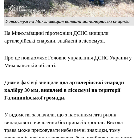
У лісосмузі на Миколаївщині виявили артилерійські снаряди
На Миколаївщині піротехніки ДСНС знищили
артилерійські снаряди, знайдені в лісосмузі.
Про це повідомляє Головне управління ДСНС України у
Миколаївській області.
Днями фахівці знищили
два артилерійські снаряди
калібру 30 мм, виявлені в лісосмузі на території
Галицинівської громади.
У відомстві зазначили, що з настанням літа ризик
випадкового виявлення боєприпасів зростає. Висока
трава може приховувати небезпечні знахідки, тому
мешканців регіону закликають бути особливо уважними