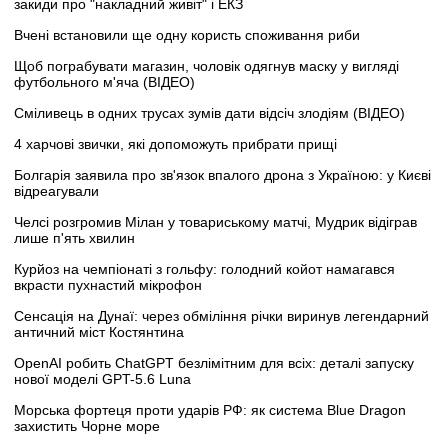
закиди про "накладний живіт" і ЕКЗ
Вчені встановили ще одну користь споживання риби
Щоб пограбувати магазин, чоловік одягнув маску у вигляді
футбольного м'яча (ВІДЕО)
Сміливець в одних трусах зумів дати відсіч злодіям (ВІДЕО)
4 харчові звички, які допоможуть прибрати прищі
Болгарія заявила про зв'язок впалого дрона з Україною: у Києві
відреагували
Челсі розгромив Мілан у товариському матчі, Мудрик відіграв
лише п'ять хвилин
Курйоз на чемпіонаті з гольфу: голодний койот намагався
вкрасти пухнастий мікрофон
Сенсація на Дунаї: через обміління річки виринув легендарний
античний міст Костянтина
OpenAI робить ChatGPT безлімітним для всіх: деталі запуску
нової моделі GPT-5.6 Luna
Морська фортеця проти ударів РФ: як система Blue Dragon
захистить Чорне море