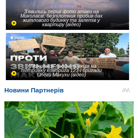
З'явились перші фото атаки на
Миколаєві: безпілотник пробив дах
житлового будинку та залетів у
квартиру (відео)
У Миколаєві пройшла акція на
підтримку комбрига 123-ї бригади
Олега Макухи (відео)