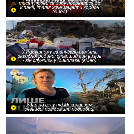
тисяч людей за добу прорвалися до
Іспанії, Італія хоче закрити кордон
(відео)
У Радушному вшанували пам'ять
загиблої родини: старший син вижив
- він служить у Миколаєві (відео)
Удар по селу під Миколаєвом:
очевидці повідомили подробиці