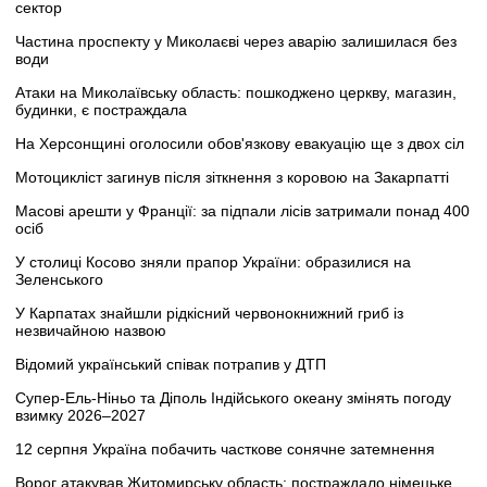
сектор
Частина проспекту у Миколаєві через аварію залишилася без
води
Атаки на Миколаївську область: пошкоджено церкву, магазин,
будинки, є постраждала
На Херсонщині оголосили обов'язкову евакуацію ще з двох сіл
Мотоцикліст загинув після зіткнення з коровою на Закарпатті
Масові арешти у Франції: за підпали лісів затримали понад 400
осіб
У столиці Косово зняли прапор України: образилися на
Зеленського
У Карпатах знайшли рідкісний червонокнижний гриб із
незвичайною назвою
Відомий український співак потрапив у ДТП
Супер-Ель-Ніньо та Діполь Індійського океану змінять погоду
взимку 2026–2027
12 серпня Україна побачить часткове сонячне затемнення
Ворог атакував Житомирську область: постраждало німецьке