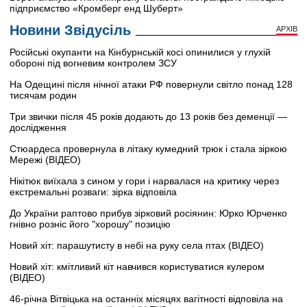
підприємство «Кромберг енд Шуберт»
Новини Звідусіль
АРХІВ
Російські окупанти на Кінбурнській косі опинилися у глухій
обороні під вогневим контролем ЗСУ
На Одещині після нічної атаки РФ повернули світло понад 128
тисячам родин
Три звички після 45 років додають до 13 років без деменції —
дослідження
Стюардеса провернула в літаку кумедний трюк і стала зіркою
Мережі (ВІДЕО)
Нікітюк виїхала з сином у гори і нарвалася на критику через
екстремальні розваги: зірка відповіла
До України раптово прибув зірковий росіянин: Юрко Юрченко
гнівно розніс його "хорошу" позицію
Новий хіт: парашутисту в небі на руку села птах (ВІДЕО)
Новий хіт: кмітливий кіт навчився користуватися кулером
(ВІДЕО)
46-річна Вітвіцька на останніх місяцях вагітності відповіла на