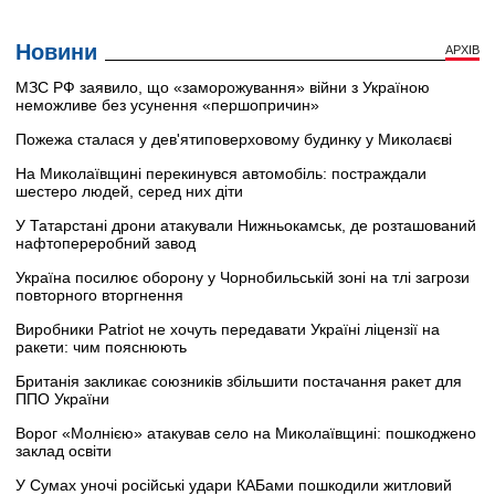
Новини
АРХІВ
МЗС РФ заявило, що «заморожування» війни з Україною
неможливе без усунення «першопричин»
Пожежа сталася у дев'ятиповерховому будинку у Миколаєві
На Миколаївщині перекинувся автомобіль: постраждали
шестеро людей, серед них діти
У Татарстані дрони атакували Нижньокамськ, де розташований
нафтопереробний завод
Україна посилює оборону у Чорнобильській зоні на тлі загрози
повторного вторгнення
Виробники Patriot не хочуть передавати Україні ліцензії на
ракети: чим пояснюють
Британія закликає союзників збільшити постачання ракет для
ППО України
Ворог «Молнією» атакував село на Миколаївщині: пошкоджено
заклад освіти
У Сумах уночі російські удари КАБами пошкодили житловий