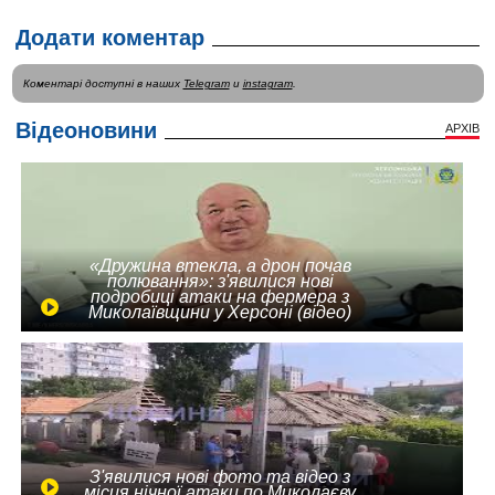
Додати коментар
Коментарі доступні в наших
Telegram
и
instagram
.
Відеоновини
АРХІВ
«Дружина втекла, а дрон почав
полювання»: з'явилися нові
подробиці атаки на фермера з
Миколаївщини у Херсоні (відео)
З'явилися нові фото та відео з
місця нічної атаки по Миколаєву