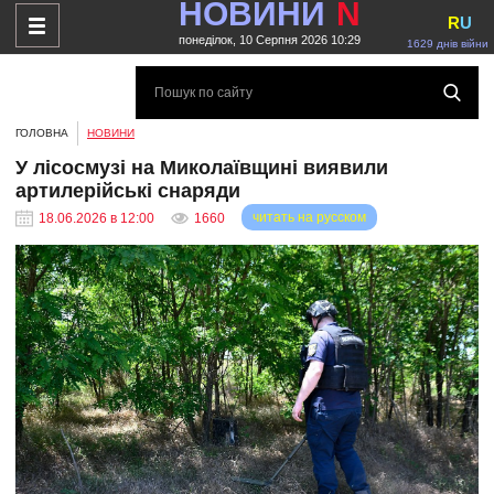
НОВИНИ
N
R
U
понеділок, 10 Серпня 2026 10:29
1629 днів війни
ГОЛОВНА
НОВИНИ
У лісосмузі на Миколаївщині виявили
артилерійські снаряди
читать на русском
18.06.2026 в 12:00
1660