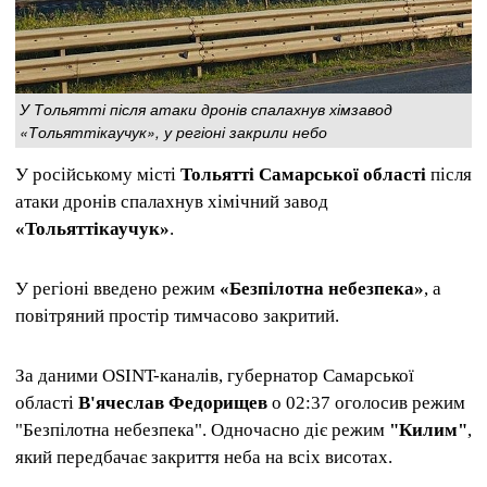
У Тольятті після атаки дронів спалахнув хімзавод
«Тольяттікаучук», у регіоні закрили небо
У російському місті
Тольятті Самарської області
після
атаки дронів спалахнув хімічний завод
«Тольяттікаучук»
.
У регіоні введено режим
«Безпілотна небезпека»
, а
повітряний простір тимчасово закритий.
За даними OSINT-каналів, губернатор Самарської
області
В'ячеслав Федорищев
о 02:37 оголосив режим
"Безпілотна небезпека". Одночасно діє режим
"Килим"
,
який передбачає закриття неба на всіх висотах.