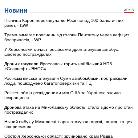
Новини
АРХІВ
Північна Корея перекинула до Росії понад 100 балістичних
ракет, - ISW
Трамп вимагає пояснень від голови Пентагону через дефіцит
боєприпасів, - WP
У Херсонській області російський дрон атакував автобус:
шестеро постраждалих
Дрони атакували Ярославль: горить найбільший НПЗ
«Славнефть-ЯНОС»
Російські війська атакували Суми авіабомбами: постраждали
люди, пошкоджено багатоповерхівки та ТЦ
Politico: обмін розвідданими між США та Україною значно
покращився
Дронова атака на Миколаївську область: стало відомо про стан
постраждалих
Нічний вибух у Миколаєві: ворог атакував гаражі, паркан та цех
підприємства
Обстріл Херсонської області: зруйновано храм Різдва