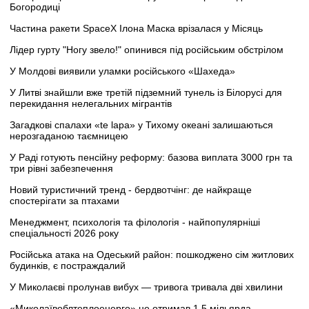
Богородиці
Частина ракети SpaceX Ілона Маска врізалася у Місяць
Лідер гурту "Ногу звело!" опинився під російським обстрілом
У Молдові виявили уламки російського «Шахеда»
У Литві знайшли вже третій підземний тунель із Білорусі для
перекидання нелегальних мігрантів
Загадкові спалахи «te lapa» у Тихому океані залишаються
нерозгаданою таємницею
У Раді готують пенсійну реформу: базова виплата 3000 грн та
три рівні забезпечення
Новий туристичний тренд - бердвотчінг: де найкраще
спостерігати за птахами
Менеджмент, психологія та філологія - найпопулярніші
спеціальності 2026 року
Російська атака на Одеський район: пошкоджено сім житлових
будинків, є постраждалий
У Миколаєві пролунав вибух — тривога тривала дві хвилини
«Миколаївоблтеплоенерго» не отримав 1,5 мільярда