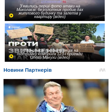
З'явились перші фото атаки на
Миколаєві: безпілотник пробив дах
житлового будинку та залетів у
квартиру (відео)
У Миколаєві пройшла акція на
підтримку комбрига 123-ї бригади
Олега Макухи (відео)