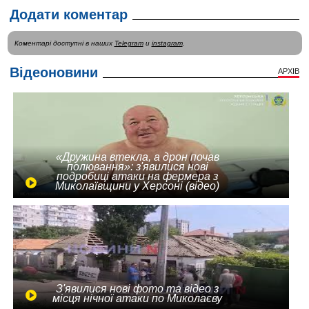
Додати коментар
Коментарі доступні в наших
Telegram
и
instagram
.
Відеоновини
АРХІВ
«Дружина втекла, а дрон почав
полювання»: з'явилися нові
подробиці атаки на фермера з
Миколаївщини у Херсоні (відео)
З'явилися нові фото та відео з
місця нічної атаки по Миколаєву