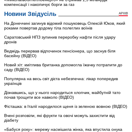
компенсації і накопичує борги за газ
Новини Звідусіль
АРХІВ
На Донеччині загинув відомий пошуковець Олексій Юков, який
роками повертав додому тіла полеглих воїнів
Саратовський НПЗ зупинив переробку нафти після удару
дронів
Ведмідь перервав відпочинок пенсіонера, що заснув біля
басейну (ВІДЕО)
Новий хіт: кмітлива британка допомогла їжачку потрапити до
саду (ВІДЕО)
Популярна на весь світ дієта небезпечна: лікар попередив
українців
Дізнавшись, що у нього народиться хлопчик, майбутній тато
почав трощити все навколо (ВІДЕО)
Фісташка: в Італії народилося щеня із зеленою вовною (ВІДЕО)
Вчені розповіли, які фрукти та овочі можуть захистити від
діабету
«Бабуся року»: мережу насмішила жінка, яка впустила онука