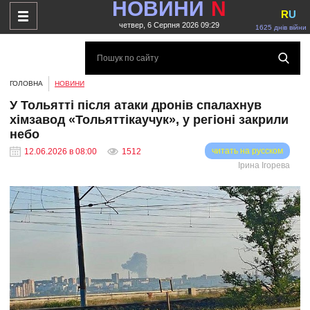
НОВИНИ
N
R
U
четвер, 6 Серпня 2026 09:29
1625 днів війни
ГОЛОВНА
НОВИНИ
У Тольятті після атаки дронів спалахнув
хімзавод «Тольяттікаучук», у регіоні закрили
небо
читать на русском
12.06.2026 в 08:00
1512
Ірина Ігорева