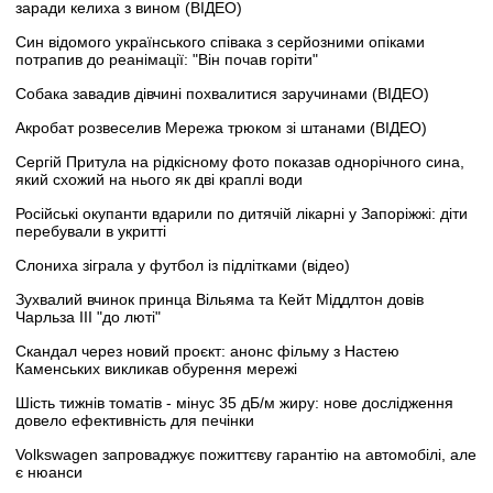
заради келиха з вином (ВІДЕО)
Син відомого українського співака з серйозними опіками
потрапив до реанімації: "Він почав горіти"
Собака завадив дівчині похвалитися заручинами (ВІДЕО)
Акробат розвеселив Мережа трюком зі штанами (ВІДЕО)
Сергій Притула на рідкісному фото показав однорічного сина,
який схожий на нього як дві краплі води
Російські окупанти вдарили по дитячій лікарні у Запоріжжі: діти
перебували в укритті
Слониха зіграла у футбол із підлітками (відео)
Зухвалий вчинок принца Вільяма та Кейт Міддлтон довів
Чарльза III "до люті"
Скандал через новий проєкт: анонс фільму з Настею
Каменських викликав обурення мережі
Шість тижнів томатів - мінус 35 дБ/м жиру: нове дослідження
довело ефективність для печінки
Volkswagen запроваджує пожиттєву гарантію на автомобілі, але
є нюанси