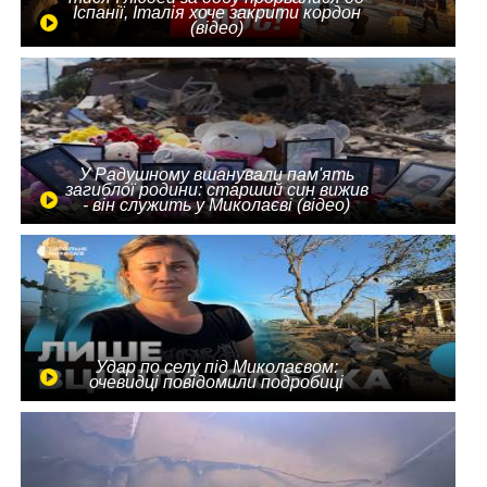
Іспанії, Італія хоче закрити кордон
(відео)
У Радушному вшанували пам'ять
загиблої родини: старший син вижив
- він служить у Миколаєві (відео)
Удар по селу під Миколаєвом:
очевидці повідомили подробиці