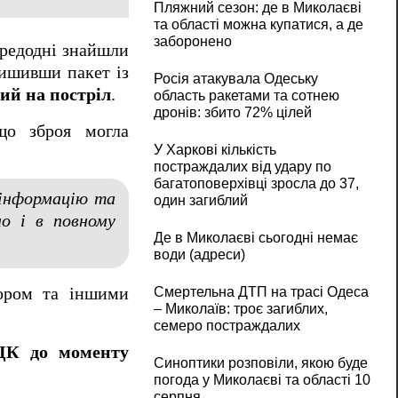
Пляжний сезон: де в Миколаєві
та області можна купатися, а де
заборонено
ередодні знайшли
лишивши пакет із
Росія атакувала Одеську
жий на постріл
.
область ракетами та сотнею
дронів: збито 72% цілей
що зброя могла
У Харкові кількість
постраждалих від удару по
багатоповерхівці зросла до 37,
 інформацію та
один загиблий
о і в повному
Де в Миколаєві сьогодні немає
води (адреси)
ором та іншими
Смертельна ДТП на трасі Одеса
– Миколаїв: троє загиблих,
семеро постраждалих
ТЦК до моменту
Синоптики розповіли, якою буде
погода у Миколаєві та області 10
серпня