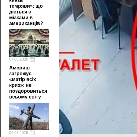
князь
темряви»: що
діється з
мізками в
американців?
07.08.2026
Америці
загрожує
«матір всіх
криз»: не
поздоровиться
всьому світу
06.08.2026