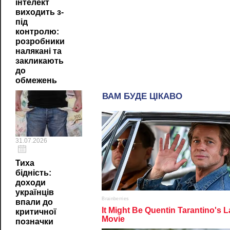
інтелект
виходить з-
під
контролю:
розробники
налякані та
закликають
до
обмежень
31.07.2026
Тиха
бідність:
доходи
українців
впали до
критичної
позначки