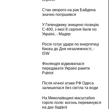
Стан хворого на рак Байдена
значно погіршився
У Геленджику знищено позицію
С-400, з якої 8 серпня били по
Україні, - Мадяр
Росія готує удари по енергетиці
Києва до Дня незалежності, -
ISW
Фінляндія відмовилася
передавати Україні ракети
Patriot
Після нічної атаки РФ Одеса
залишилася без світла та води
На Миколаївщині масштабно
горіло поле: вогонь перекинувся
на дах будівлі