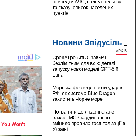
осередки АЧС, сальмонельозу
та сказу: список населених
пунктів
Новини Звідусіль
АРХІВ
OpenAI робить ChatGPT
безлімітним для всіх: деталі
запуску нової моделі GPT-5.6
Luna
Морська фортеця проти ударів
РФ: як система Blue Dragon
захистить Чорне море
Потрапити до лікарні стане
важче: МОЗ кардинально
змінило правила госпіталізації в
Україні