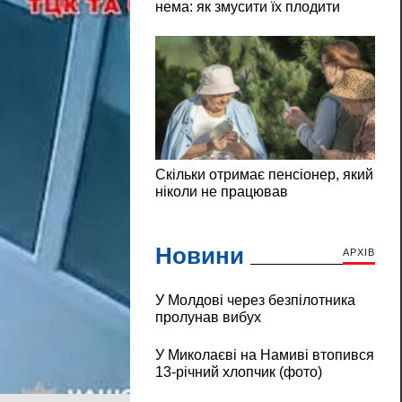
Новини
АРХІВ
У Молдові через безпілотника
пролунав вибух
У Миколаєві на Намиві втопився
13-річний хлопчик (фото)