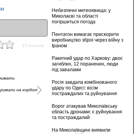
ни
Небезпечні метеоявища: у
Миколаєві та області
погіршиться погода
Пентагон вимагає прискорити
виробництво зброї через війну з
Іраном
13 голосов
Ракетний удар по Харкову: двоє
загиблих, 12 поранених, люди
під завалами
тримати
Росія завдала комбінованого
удару по Одесі: вісім
римали на кордоні
постраждалих та руйнування
Ворог атакував Миколаївську
область дронами: є руйнування
та постраждалий
На Миколаївщині виявили