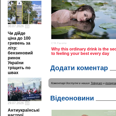
30.07.2026
Чи дійде
ціна до 100
гривень за
літр:
бензиновий
ринок
України
Додати коментар
тріщить по
швах
Коментарі доступні в наших
Telegram
и
instagr
Відеоновини
29.07.2026
Антиукраїнські
настрої