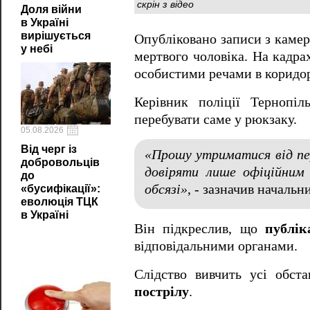
скрін з відео
Доля війни
в Україні
вирішується
Опубліковано записи з каме
у небі
мертвого чоловіка. На кадрах
особистими речами в коридо
Керівник поліції Тернопіл
перебувати саме у рюкзаку.
05.08.2026
Від черг із
«Прошу утриматися від пе
добровольців
довіряти лише офіційним
до
обсязі»
, - зазначив начальни
«бусифікації»:
еволюція ТЦК
в Україні
Він підкреслив, що
публік
відповідальними органами.
Слідство вивчить усі обс
пострілу
.