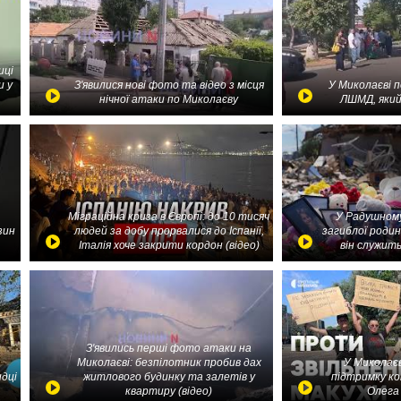
иці
и у
З'явилися нові фото та відео з місця
У Миколаєві 
нічної атаки по Миколаєву
ЛШМД, який
Міграційна криза в Європі: до 10 тисяч
У Радушному
зин
людей за добу прорвалися до Іспанії,
загиблої родин
Італія хоче закрити кордон (відео)
він служить
З'явились перші фото атаки на
Миколаєві: безпілотник пробив дах
У Миколаєв
идці
житлового будинку та залетів у
підтримку ко
квартиру (відео)
Олега 