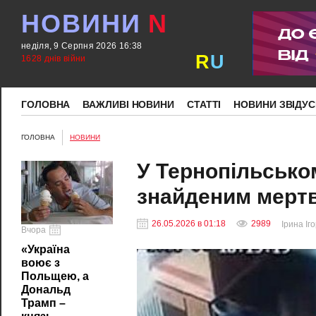
НОВИНИ
N
неділя, 9 Серпня 2026 16:38
R
U
1628 днів війни
ГОЛОВНА
ВАЖЛИВІ НОВИНИ
СТАТТІ
НОВИНИ ЗВІДУС
ГОЛОВНА
НОВИНИ
У Тернопільськом
знайденим мертв
26.05.2026 в 01:18
2989
Ірина Іг
Вчора
«Україна
воює з
Польщею, а
Дональд
Трамп –