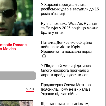
У Харкові коригувальника
російських ударів засудили до 15
років в'язниці
Ручна поклажа Wizz Air, Ryanair
та Easyjet у 2026 році: що можна
брати у літак
Наталка Денисенко офіційно
вийшла заміж за Юрія
Ярошенка та показала перші
У Південній Африці дитинча
білого носорога прогнало з
дороги прайд із десяти левів
Продюсерка Олена Мозгова
АРХІВ
пояснила, чому не виїхала з
України під час війни
Що станеться з організмом,