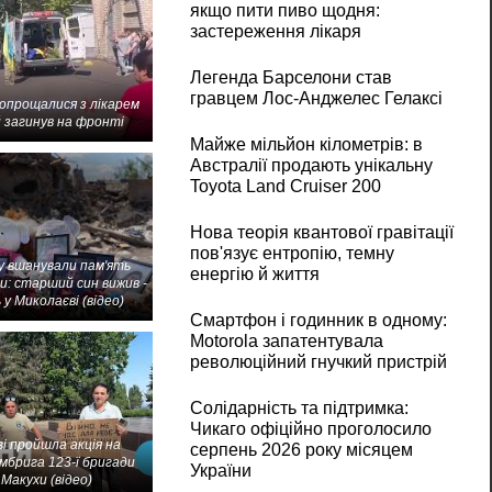
якщо пити пиво щодня:
застереження лікаря
Легенда Барселони став
гравцем Лос-Анджелес Гелаксі
попрощалися з лікарем
 загинув на фронті
Майже мільйон кілометрів: в
Австралії продають унікальну
Toyota Land Cruiser 200
Нова теорія квантової гравітації
пов'язує ентропію, темну
 вшанували пам'ять
енергію й життя
и: старший син вижив -
 у Миколаєві (відео)
Смартфон і годинник в одному:
Motorola запатентувала
революційний гнучкий пристрій
Солідарність та підтримка:
Чикаго офіційно проголосило
і пройшла акція на
серпень 2026 року місяцем
мбрига 123-ї бригади
України
Макухи (відео)