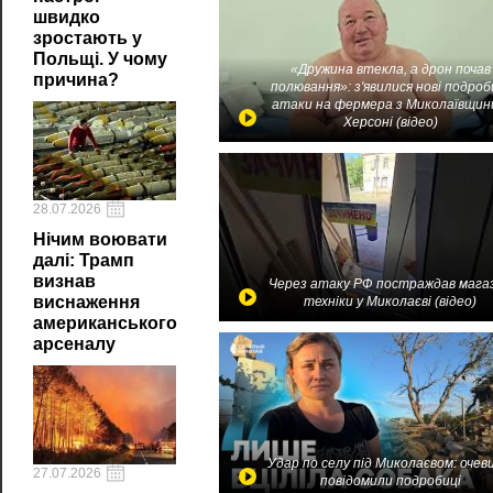
швидко
зростають у
Польщі. У чому
«Дружина втекла, а дрон почав
причина?
полювання»: з'явилися нові подроб
атаки на фермера з Миколаївщин
Херсоні (відео)
28.07.2026
Нічим воювати
далі: Трамп
визнав
Через атаку РФ постраждав мага
виснаження
техніки у Миколаєві (відео)
американського
арсеналу
Удар по селу під Миколаєвом: очев
27.07.2026
повідомили подробиці