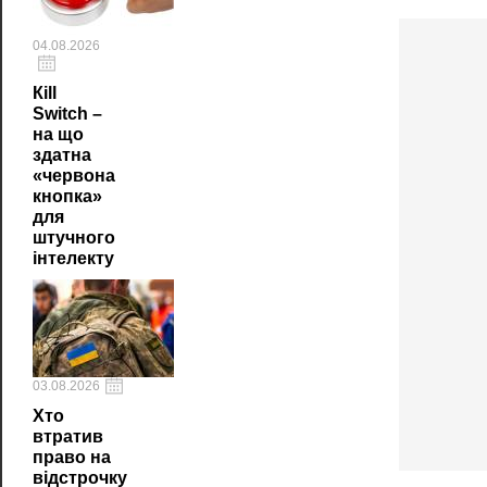
04.08.2026
Кill
Switch –
на що
здатна
«червона
кнопка»
для
штучного
інтелекту
03.08.2026
Хто
втратив
право на
відстрочку