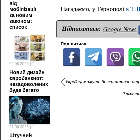
від
Нагадаємо, у Тернополі
в ТЦ
мобілізації
за новим
законом:
список
Підписатися:
Google News
Поділитися:
02.08.2026
Новий дизайн
євробанкнот:
Українці можуть безкоштовно отр
незадоволених
буде багато
Замість
01.08.2026
Штучний