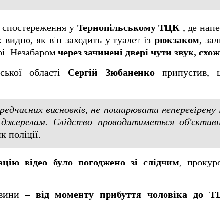
р спостереження у
Тернопільському ТЦК
, де нап
 видно, як він заходить у туалет із
рюкзаком
, за
рі. Незабаром
через зачинені двері чути звук, схо
ьської області
Сергій Зюбаненко
припустив, 
редчасних висновків, не поширювати неперевірену
 джерелам. Слідство проводитиметься об'єктивн
к поліції.
ацію відео було погоджено зі слідчим
, прокур
тавини –
від моменту прибуття чоловіка до 