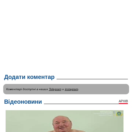
Додати коментар
Коментарі доступні в наших
Telegram
и
instagram
.
Відеоновини
АРХІВ