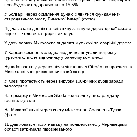
новобудовах подорожчали на 15,5%
У Болгарії через обмілення Дунаю з'явилися фундаменти
стародавнього мосту Римської імперії (фото)
Під час атаки дронів на Київщину загинули директор київського
ліцею, її чоловік та трирічний онук
У двох парках Миколаєва видалятимуть сухі та аварійні дерева
У Харкові семеро молодих людей влаштували погром у
гуртожитку після відпочинку у банному комплексі
Hyundai влетів у дерево після зіткнення з Citroën на проспекті в
Миколаєві: утворився величезний затор
У Києві протестують через вирубку 100-річних дубів заради
теплотраси
На ярмарку в Миколаєві Skoda збила жінку: постраждалу
госпіталізували
На Миколаївщині через спеку міліє озеро Солонець-Тузли
(фото)
11 днів ховався після нападу на поліцейських: у Чернівецькій
області затримали підозрюваного