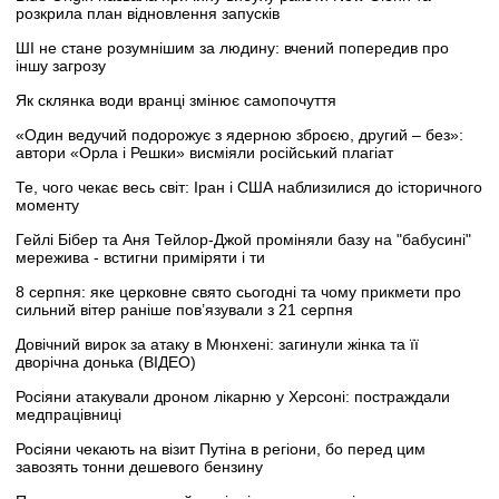
розкрила план відновлення запусків
ШІ не стане розумнішим за людину: вчений попередив про
іншу загрозу
Як склянка води вранці змінює самопочуття
«Один ведучий подорожує з ядерною зброєю, другий – без»:
автори «Орла і Решки» висміяли російський плагіат
Те, чого чекає весь світ: Іран і США наблизилися до історичного
моменту
Гейлі Бібер та Аня Тейлор-Джой проміняли базу на "бабусині"
мережива - встигни приміряти і ти
8 серпня: яке церковне свято сьогодні та чому прикмети про
сильний вітер раніше пов’язували з 21 серпня
Довічний вирок за атаку в Мюнхені: загинули жінка та її
дворічна донька (ВІДЕО)
Росіяни атакували дроном лікарню у Херсоні: постраждали
медпрацівниці
Росіяни чекають на візит Путіна в регіони, бо перед цим
завозять тонни дешевого бензину