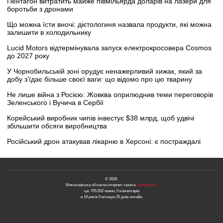
Пентагон витратить майже півмільярда доларів на лазери для
боротьби з дронами
Що можна їсти вночі: дієтологиня назвала продукти, які можна
залишити в холодильнику
Lucid Motors відтермінувала запуск електрокросовера Cosmos
до 2027 року
У Чорнобильській зоні орудує ненажерливий хижак, який за
добу з’їдає більше своєї ваги: що відомо про цю тварину
Не лише війна з Росією: Жовква оприлюднив теми переговорів
Зеленського і Вучича в Сербії
Корейський виробник чипів інвестує $38 млрд, щоб удвічі
збільшити обсяги виробництва
Російський дрон атакував лікарню в Херсоні: є постраждалі
© 2026.
Миколаївська обласна інтернет-газета
«Новини N»
це: 705,502 новин, 0 коментарів
и 19 років 5 місяців 25 днів онлайн.