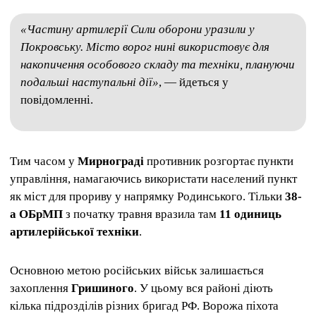
«Частину артилерії Сили оборони уразили у
Покровську. Місто ворог нині використовує для
накопичення особового складу та техніки, плануючи
подальші наступальні дії»
, — йдеться у
повідомленні.
Тим часом у
Мирнограді
противник розгортає пункти
управління, намагаючись використати населений пункт
як міст для прориву у напрямку Родинського. Тільки
38-
а ОБрМП
з початку травня вразила там
11 одиниць
артилерійської техніки
.
Основною метою російських військ залишається
захоплення
Гришиного
. У цьому вся районі діють
кілька підрозділів різних бригад РФ. Ворожа піхота