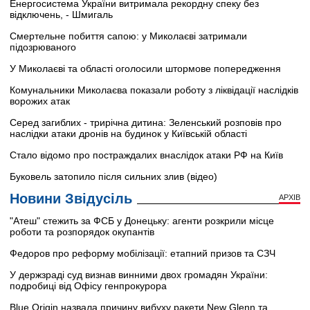
Енергосистема України витримала рекордну спеку без
відключень, - Шмигаль
Смертельне побиття сапою: у Миколаєві затримали
підозрюваного
У Миколаєві та області оголосили штормове попередження
Комунальники Миколаєва показали роботу з ліквідації наслідків
ворожих атак
Серед загиблих - трирічна дитина: Зеленський розповів про
наслідки атаки дронів на будинок у Київській області
Стало відомо про постраждалих внаслідок атаки РФ на Київ
Буковель затопило після сильних злив (відео)
Новини Звідусіль
АРХІВ
"Атеш" стежить за ФСБ у Донецьку: агенти розкрили місце
роботи та розпорядок окупантів
Федоров про реформу мобілізації: етапний призов та СЗЧ
У держзраді суд визнав винними двох громадян України:
подробиці від Офісу генпрокурора
Blue Origin назвала причину вибуху ракети New Glenn та