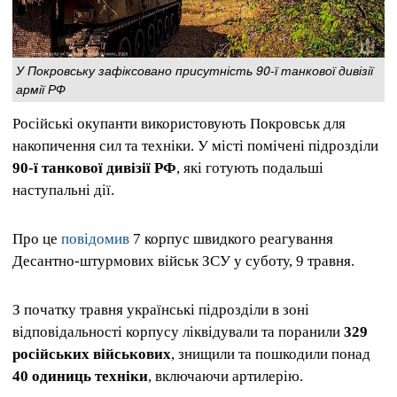
У Покровську зафіксовано присутність 90-ї танкової дивізії
армії РФ
Російські окупанти використовують Покровськ для
накопичення сил та техніки. У місті помічені підрозділи
90-ї танкової дивізії РФ
, які готують подальші
наступальні дії.
Про це
повідомив
7 корпус швидкого реагування
Десантно-штурмових військ ЗСУ у суботу, 9 травня.
З початку травня українські підрозділи в зоні
відповідальності корпусу ліквідували та поранили
329
російських військових
, знищили та пошкодили понад
40 одиниць техніки
, включаючи артилерію.