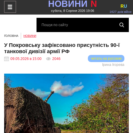
НОВИНИ
N
R
U
субота, 8 Серпня 2026 19:06
1627 днів війни
ГОЛОВНА
НОВИНИ
У Покровську зафіксовано присутність 90-ї
танкової дивізії армії РФ
читать на русском
09.05.2026 в 15:00
2046
Ірина Ігорева