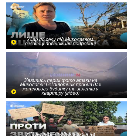
Удар по селу під Миколаєвом:
очевидці повідомили подробиці
З'явились перші фото атаки на
Миколаєві: безпілотник пробив дах
житлового будинку та залетів у
квартиру (відео)
У Миколаєві пройшла акція на