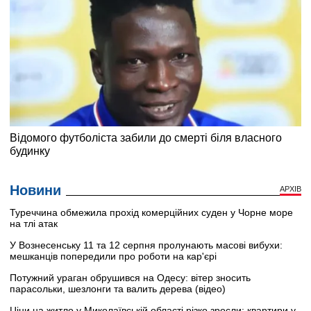
Новини
АРХІВ
Туреччина обмежила прохід комерційних суден у Чорне море
на тлі атак
У Вознесенську 11 та 12 серпня пролунають масові вибухи:
мешканців попередили про роботи на кар'єрі
Потужний ураган обрушився на Одесу: вітер зносить
парасольки, шезлонги та валить дерева (відео)
Ціни на житло у Миколаївській області різко зросли: квартири у