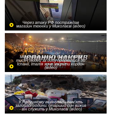
Через атаку РФ постраждав
магазин техніки у Миколаєві (відео)
Міграційна криза в Європі: до 10
тисяч людей за добу прорвалися до
Іспанії, Італія хоче закрити кордон
(відео)
У Радушному вшанували пам'ять
загиблої родини: старший син вижив
- він служить у Миколаєві (відео)