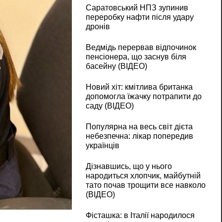
Саратовський НПЗ зупинив
переробку нафти після удару
дронів
Ведмідь перервав відпочинок
пенсіонера, що заснув біля
басейну (ВІДЕО)
Новий хіт: кмітлива британка
допомогла їжачку потрапити до
саду (ВІДЕО)
Популярна на весь світ дієта
небезпечна: лікар попередив
українців
Дізнавшись, що у нього
народиться хлопчик, майбутній
тато почав трощити все навколо
(ВІДЕО)
Фісташка: в Італії народилося