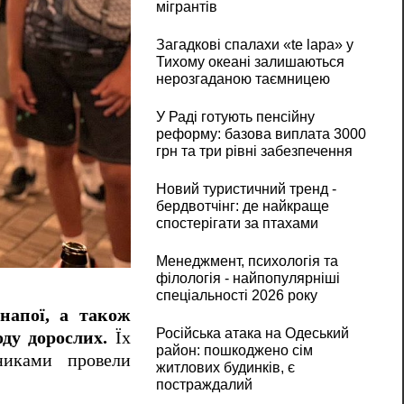
мігрантів
Загадкові спалахи «te lapa» у
Тихому океані залишаються
нерозгаданою таємницею
У Раді готують пенсійну
реформу: базова виплата 3000
грн та три рівні забезпечення
Новий туристичний тренд -
бердвотчінг: де найкраще
спостерігати за птахами
Менеджмент, психологія та
філологія - найпопулярніші
спеціальності 2026 року
 напої, а також
Російська атака на Одеський
оду дорослих.
Їх
район: пошкоджено сім
никами провели
житлових будинків, є
постраждалий