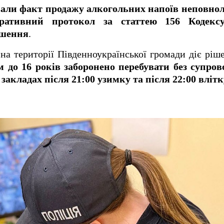
вали факт продажу алкогольних напоїв неповно
тративний протокол за статтею 156 Кодекс
ушення
.
 на території Південноукраїнської громади діє ріш
м до 16 років заборонено перебувати без супров
закладах після 21:00 узимку та після 22:00 влітк