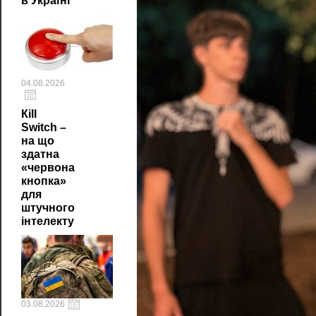
в Україні
04.08.2026
Кill
Switch –
на що
здатна
«червона
кнопка»
для
штучного
інтелекту
03.08.2026