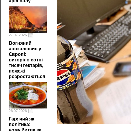
арсеналу
27.07.2026
Вогняний
апокаліпсис у
Європі:
вигоріло сотні
тисяч гектарів,
пожежі
розростаються
26.07.2026
Гарячий як
політика:
чому битва за