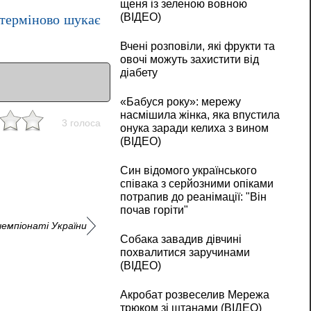
щеня із зеленою вовною
(ВІДЕО)
 терміново шукає
Вчені розповіли, які фрукти та
овочі можуть захистити від
діабету
«Бабуся року»: мережу
насмішила жінка, яка впустила
3 голоса
онука заради келиха з вином
(ВІДЕО)
Син відомого українського
співака з серйозними опіками
потрапив до реанімації: "Він
почав горіти"
чемпіонаті України
Собака завадив дівчині
похвалитися заручинами
(ВІДЕО)
Акробат розвеселив Мережа
трюком зі штанами (ВІДЕО)