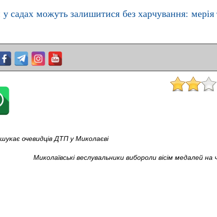
 у садах можуть залишитися без харчування: мерія
 шукає очевидців ДТП у Миколаєві
Миколаївські веслувальники вибороли вісім медалей на 