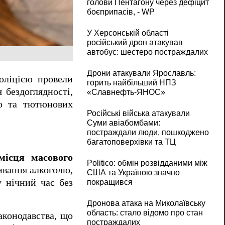
голови Пентагону через дефіцит
боєприпасів, - WP
У Херсонській області
російський дрон атакував
автобус: шестеро постраждалих
Дрони атакували Ярославль:
оліцією провели
горить найбільший НПЗ
 бездоглядності,
«Славнефть-ЯНОС»
лю та тютюнових
Російські війська атакували
Суми авіабомбами:
постраждали люди, пошкоджено
багатоповерхівки та ТЦ
місця масового
Politico: обмін розвідданими між
вання алкоголю,
США та Україною значно
у нічний час без
покращився
Дронова атака на Миколаївську
область: стало відомо про стан
аконодавства, що
постраждалих