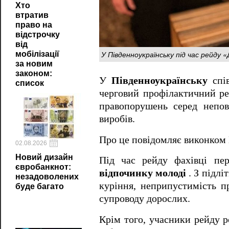
Хто
втратив
право на
відстрочку
від
У Південноукраїнську під час рейду «
мобілізації
за новим
законом:
У
Південноукраїнську
спі
список
черговий профілактичний р
правопорушень серед непо
виробів.
Про це повідомляє виконком 
02.08.2026
Новий дизайн
Під час рейду фахівці пе
євробанкнот:
відпочинку молоді
. З підл
незадоволених
куріння, неприпустимість п
буде багато
супроводу дорослих.
Крім того, учасники рейду р