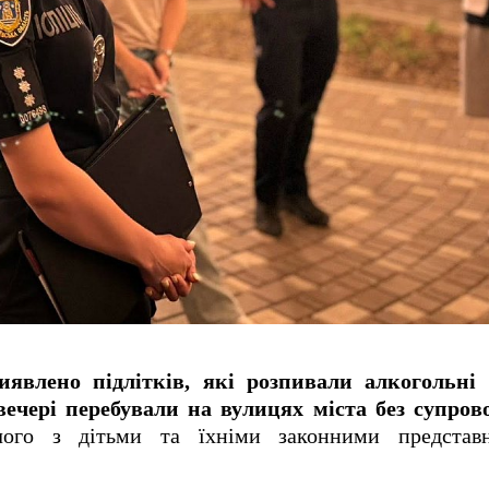
иявлено підлітків, які розпивали алкогольні
ввечері перебували на вулицях міста без супров
чого з дітьми та їхніми законними представ