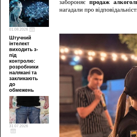
забороняє
продаж алкогол
нагадали про відповідальніст
01.08.2026
Штучний
інтелект
виходить з-
під
контролю:
розробники
налякані та
закликають
до
обмежень
31.07.2026