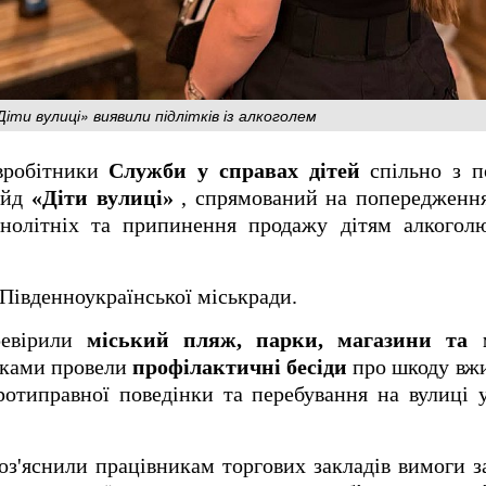
Діти вулиці» виявили підлітків із алкоголем
вробітники
Служби у справах дітей
спільно з п
ейд
«Діти вулиці»
, спрямований на попередження
внолітніх та припинення продажу дітям алкого
Південноукраїнської міськради.
ревірили
міський пляж, парки, магазини та 
ітками провели
профілактичні бесіди
про шкоду вжи
ротиправної поведінки та перебування на вулиці 
оз'яснили працівникам торгових закладів вимоги з