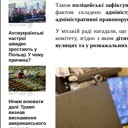
Також
поліцейські зафіксу
фактом складено
адмініс
адміністративні правопор
29.07.2026
У міській раді нагадали, що
Антиукраїнські
комітету, згідно з яким
дітя
настрої
швидко
вулицях та у розважальних 
зростають у
Польщі. У чому
причина?
28.07.2026
Нічим воювати
далі: Трамп
визнав
виснаження
американського