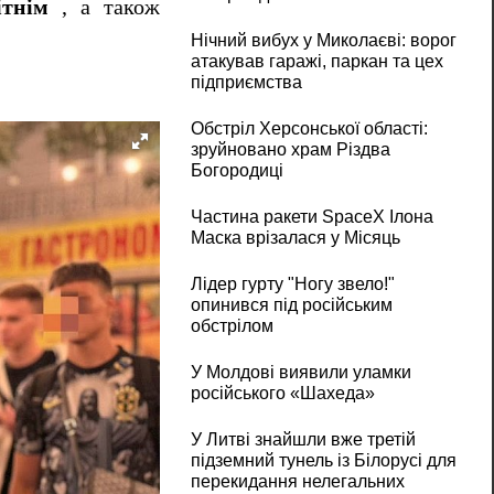
ітнім
, а також
Нічний вибух у Миколаєві: ворог
атакував гаражі, паркан та цех
підприємства
Обстріл Херсонської області:
зруйновано храм Різдва
Богородиці
Частина ракети SpaceX Ілона
Маска врізалася у Місяць
Лідер гурту "Ногу звело!"
опинився під російським
обстрілом
У Молдові виявили уламки
російського «Шахеда»
У Литві знайшли вже третій
підземний тунель із Білорусі для
перекидання нелегальних