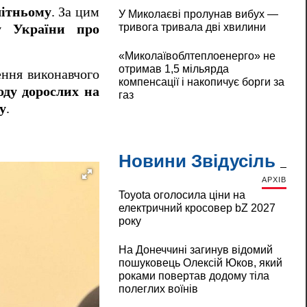
літньому
. За цим
У Миколаєві пролунав вибух —
тривога тривала дві хвилини
у України про
«Миколаївоблтеплоенерго» не
отримав 1,5 мільярда
ення виконавчого
компенсації і накопичує борги за
оду дорослих на
газ
у
.
Новини Звідусіль
АРХІВ
Toyota оголосила ціни на
електричний кросовер bZ 2027
року
На Донеччині загинув відомий
пошуковець Олексій Юков, який
роками повертав додому тіла
полеглих воїнів