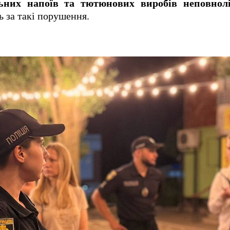
ьних напоїв та тютюнових виробів неповнол
ь за такі порушення.