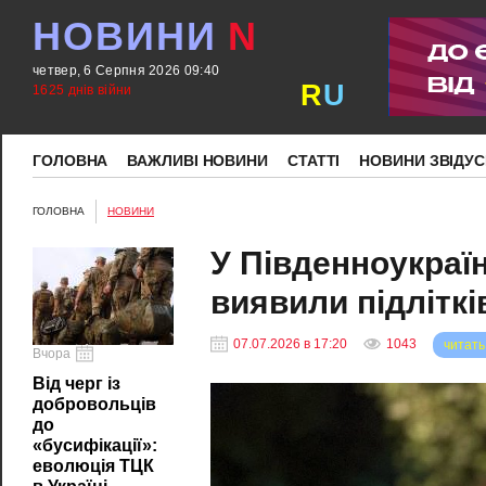
НОВИНИ
N
четвер, 6 Серпня 2026 09:40
R
U
1625 днів війни
ГОЛОВНА
ВАЖЛИВІ НОВИНИ
СТАТТІ
НОВИНИ ЗВІДУС
ГОЛОВНА
НОВИНИ
У Південноукраїн
виявили підліткі
07.07.2026 в 17:20
1043
читать
Вчора
Від черг із
добровольців
до
«бусифікації»:
еволюція ТЦК