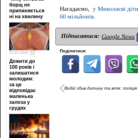
борщ не
Нагадаємо,
у Миколаєві діти
припиняється
60 мільйонів.
ні на хвилину
Підписатися:
Google News
Поділитися:
25.07.2026
Дожити до
100 років і
залишатися
молодим:
за це
Водій збив дитину та втік: поліція
відповідає
маленька
залоза у
грудях