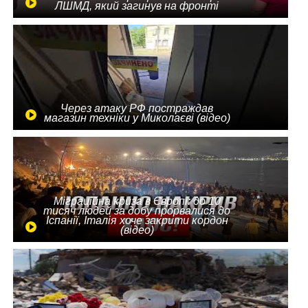
ЛШМД, який загинув на фронті
Через атаку РФ постраждав
магазин техніки у Миколаєві (відео)
Міграційна криза в Європі: до 10
тисяч людей за добу прорвалися до
Іспанії, Італія хоче закрити кордон
(відео)