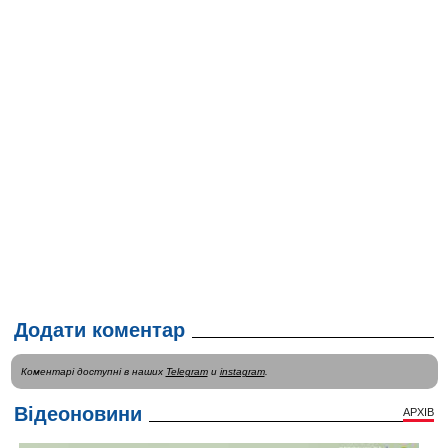
Додати коментар
Коментарі доступні в наших
Telegram
и
instagram
.
Відеоновини
АРХІВ