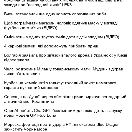
закиди про "накладний живіт" і ЕКЗ
Вчені встановили ще одну користь споживання риби
Щоб пограбувати магазин, чоловік одягнув маску у вигляді
футбольного м'яча (ВІДЕО)
Сміливець в одних трусах зумів дати відсіч злодіям (ВІДЕО)
4 харчові звички, які допоможуть прибрати прищі
Болгарія заявила про зв'язок впалого дрона з Україною: у Києві
відреагували
Челсі розгромив Мілан у товариському матчі, Мудрик відіграв
лише п'ять хвилин
Курйоз на чемпіонаті з гольфу: голодний койот намагався
вкрасти пухнастий мікрофон
Сенсація на Дунаї: через обміління річки виринув легендарний
античний міст Костянтина
OpenAI робить ChatGPT безлімітним для всіх: деталі запуску
нової моделі GPT-5.6 Luna
Морська фортеця проти ударів РФ: як система Blue Dragon
захистить Чорне море