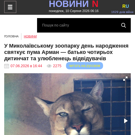
НОВИНИ
N
R
U
понеділок, 10 Серпня 2026 06:16
1629 днів війни
ГОЛОВНА
НОВИНИ
У Миколаївському зоопарку день народження
святкує пума Арман — батько чотирьох
дитинчат та улюбленець відвідувачів
читать на русском
07.06.2026 в 16:44
2275