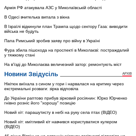
Армія РФ атакувала АЗС у Миколаївській області
В Одесі вчителька випала з вікна
В Ізраїлі відкинули план Трампа щодо сектору Газа: виводити
війська не будуть
Папа Римський зробив заяву про війну в Україні
Фура збила пішохода на проспекті в Миколаєві: постраждалий
у тяжкому стані
На в'їзді до Миколаєва величезний затор: ремонтують міст
Новини Звідусіль
АРХІВ
Нікітюк виїхала з сином у гори і нарвалася на критику через
екстремальні розваги: зірка відповіла
До України раптово прибув зірковий росіянин: Юрко Юрченко
гнівно розніс його "хорошу" позицію
Новий хіт: парашутисту в небі на руку села птах (ВІДЕО)
Новий хіт: кмітливий кіт навчився користуватися кулером
(ВІДЕО)
46-річна Вітвіцька на останніх місяцях вагітності відповіла на