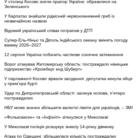
У столиці Косово зняли прапор України: образилися на
Зеленського
У Карпатах знайшли рідкісний червонокнижний гриб із
незвичайною назвою
Відомий український співак потрапив у ДТП
Супер-Ель-Ніньо та Діполь Індійського океану змінять погоду
взимку 2026–2027
12 серпня Україна побачить часткове сонячне затемнення
Ворог атакував Житомирську область: постраждало німецьке
підприємство «Кромберг енд Шуберт»
У парламенті Косово зірвали засідання: депутатка кинула яйця
у прем'єра Курті
Удар по Дніпропетровській області: загинув чоловік, п'ятеро
постраждалих
НБУ може значно збільшити валютні ліміти для українців, – ЗМІ
«Фольксваген» та «Інфініті» зіткнулися у Миколаєві
У Миколаєві поліція розшукує зниклу 14-річну дівчинку
Атака по Одещині: збільшилася кількість постраждалих