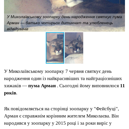
У Миколаївському зоопарку день народження святкує пума
Арман — батько чотирьох дитинчат та улюбленець
відвідувачів
У Миколаївському зоопарку 7 червня святкує день
народження один із найкрасивіших та найграціозніших
хижаків —
пума Арман
. Сьогодні йому виповнилося
11
років
.
Як повідомляється на сторінці зоопарку у "Фейсбуці",
Арман є справжнім корінним жителем Миколаєва. Він
народився у зоопарку у 2015 році і за роки виріс у