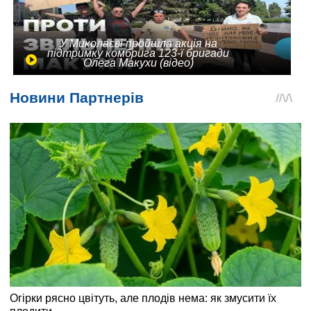
У Миколаєві пройшла акція на
підтримку комбрига 123-ї бригади
Олега Макухи (відео)