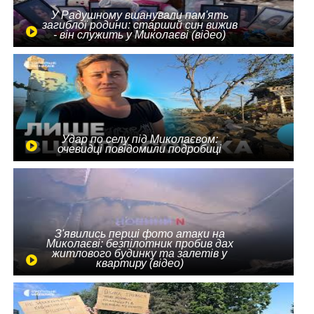
У Радушному вшанували пам'ять
загиблої родини: старший син вижив
- він служить у Миколаєві (відео)
Удар по селу під Миколаєвом:
очевидці повідомили подробиці
З'явились перші фото атаки на
Миколаєві: безпілотник пробив дах
житлового будинку та залетів у
квартиру (відео)