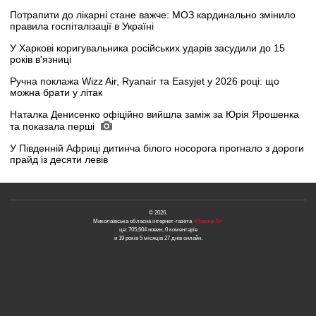
Потрапити до лікарні стане важче: МОЗ кардинально змінило
правила госпіталізації в Україні
У Харкові коригувальника російських ударів засудили до 15
років в'язниці
Ручна поклажа Wizz Air, Ryanair та Easyjet у 2026 році: що
можна брати у літак
Наталка Денисенко офіційно вийшла заміж за Юрія Ярошенка
та показала перші
У Південній Африці дитинча білого носорога прогнало з дороги
прайд із десяти левів
© 2026.
Миколаївська обласна інтернет-газета
«Новини N»
це: 705,604 новин, 0 коментарів
и 19 років 5 місяців 27 днів онлайн.