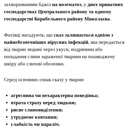
захворюванням бджіл
на нозематоз
, у
двох приватних
господарствах Центрального району та одному
господарстві Корабельного району Миколаєва
.
Фахівці нагадують, що
сказ залишається однією з
найнебезпечніших вірусних інфекцій
, яка передається
від тварин людині через укуси, подряпини або
попадання слини зараженої тварини на пошкоджену
шкіру або слизові оболонки.
Серед основних ознак сказу у тварин:
агресивна чи нехарактерна поведінка;
втрата страху перед людьми;
рясне слиновиділення;
утруднене ковтання;
слабкість чи параліч.