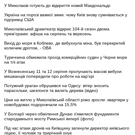
У Миколаєві готують до відкриття новий Макдональдс
Україна на порозі важкої зими: чому Київ знову сумнівається у
підтримці США
Миколаївський драмтеатр відкриє 104-й сезон двома
прем'єрами: афіша на серпень та вересень
Вихід до моря в Коблево, де вибухнула міна, був перекритий
колючим дротом, - ОВА
Туреччина обмежила прохід комерційних суден у Чорне море
на тлі атак
У Вознесенську 11 та 12 серпня пролунають масові вибухи:
мешканців попередили про роботи на кар'єрі
Потужний ураган обрушився на Одесу: вітер зносить
парасольки, шезлонги та валить дерева (відео)
Ціни на житло у Миколаївській області різко зросли: квартири у
новобудовах подорожчали на 15,5%
У Болгарії через обмілення Дунаю з'явилися фундаменти
стародавнього мосту Римської імперії (фото)
Під час атаки дронів на Київщину загинули директор київського
ліцею, її чоловік та трирічний онук