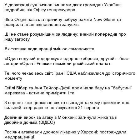
У держзраді суд визнав винними двох громадян України:
подробиці від Офісу генпрокурора
Blue Origin назвала причину вибуху ракети New Glenn та
розкрила план відновлення запусків
ШІ не стане розумнішим за людину: вчений попередив про
іншу загрозу
Як склянка води вранці змінює самопочуття
«Один ведучий подорожує з ядерною зброєю, другий – без»:
автори «Орла і Решки» висміяли російський плагіат
Те, чого чекає весь світ: Іран і США наблизилися до історичного
моменту
Гейлі Бібер та Аня Тейлор-Джой проміняли базу на "бабусині"
мережива - встигни приміряти і ти
8 серпня: яке церковне свято сьогодні та чому прикмети про
сильний вітер раніше пов’язували з 21 серпня
Довічний вирок за атаку в Мюнхені: загинули жінка та її
дворічна донька (ВІДЕО)
Росіяни атакували дроном лікарню у Херсоні: постраждали
медпрацівниці