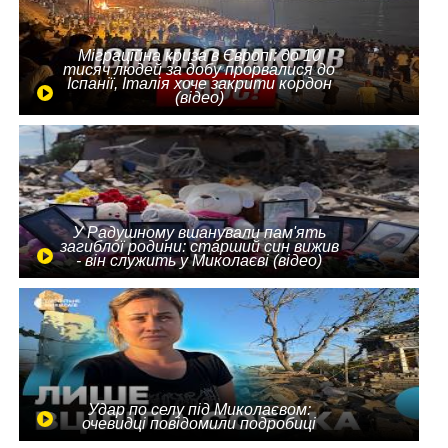
Міграційна криза в Європі: до 10
тисяч людей за добу прорвалися до
Іспанії, Італія хоче закрити кордон
(відео)
У Радушному вшанували пам'ять
загиблої родини: старший син вижив
- він служить у Миколаєві (відео)
Удар по селу під Миколаєвом:
очевидці повідомили подробиці