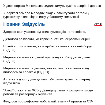
У двох парках Миколаєва видалятимуть сухі та аварійні дерева
У Харкові семеро молодих людей влаштували погром у
гуртожитку після відпочинку у банному комплексі
Новини Звідусіль
АРХІВ
Здорове харчування: від яких вуглеводів не товстіють
Дієтологи розповіли, чи корисно їсти консервовані огірки
Новий хіт: кіт показав, як потрібно кататися на скейтборді
(ВІДЕО)
Мережа насмішив кіт, який приревнув собаку до людини
(ВІДЕО)
Мережа насмішила дитина, яка вирішила сховатися від
пилососа за собакою (ВІДЕО)
Аптечка в дорогу для дитини: збираємо грамотно перед
відпусткою
"Атеш" стежить за ФСБ у Донецьку: агенти розкрили місце
роботи та розпорядок окупантів
Федоров про реформу мобілізації: етапний призов та СЗЧ