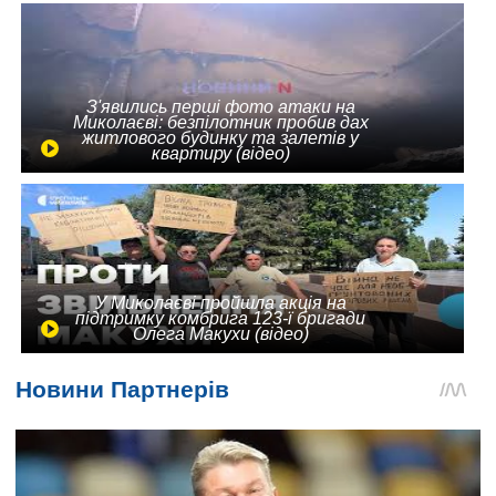
З'явились перші фото атаки на
Миколаєві: безпілотник пробив дах
житлового будинку та залетів у
квартиру (відео)
У Миколаєві пройшла акція на
підтримку комбрига 123-ї бригади
Олега Макухи (відео)