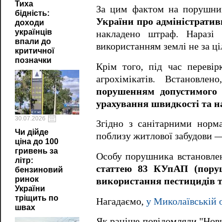
Тиха
За цим фактом на порушник
бідність:
України про адміністратив
доходи
українців
накладено штраф. Наразі 
впали до
використанням землі не за ц
критичної
позначки
Крім того, під час переві
агрохімікатів. Встановле
порушенням допустимого ч
урахування швидкості та н
30.07.2026
Згідно з санітарними норм
Чи дійде
поблизу житлової забудови —
ціна до 100
гривень за
Особу порушника встановлено
літр:
статтею 83 КУпАП (поруш
бензиновий
ринок
використання пестицидів т
України
тріщить по
Нагадаємо,
у Миколаївській 
швах
Як раніше повідомляли "Но