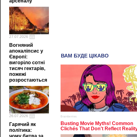
арсеналу
27.07.2026
Вогняний
апокаліпсис у
Європі:
вигоріло сотні
тисяч гектарів,
пожежі
розростаються
26.07.2026
Гарячий як
політика:
чому битва за