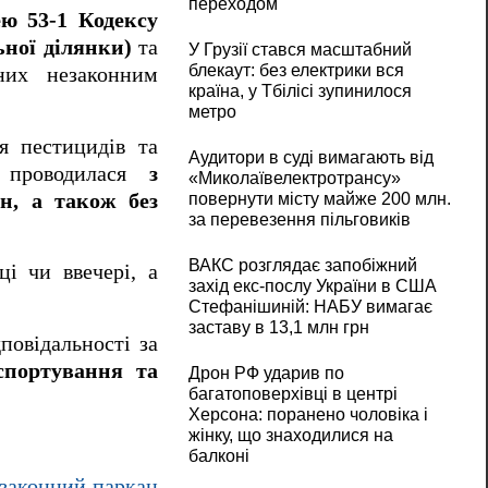
переходом
ею 53-1 Кодексу
ьної ділянки)
та
У Грузії стався масштабний
блекаут: без електрики вся
яних незаконним
країна, у Тбілісі зупинилося
метро
я пестицидів та
Аудитори в суді вимагають від
ур проводилася
з
«Миколаївелектротрансу»
н, а також без
повернути місту майже 200 млн.
за перевезення пільговиків
ВАКС розглядає запобіжний
і чи ввечері, а
захід екс-послу України в США
Стефанішиній: НАБУ вимагає
заставу в 13,1 млн грн
повідальності за
спортування та
Дрон РФ ударив по
багатоповерхівці в центрі
Херсона: поранено чоловіка і
жінку, що знаходилися на
балконі
езаконний паркан