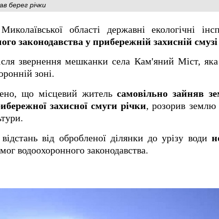
ав берег річки
иколаївської області державні екологічні інс
го законодавства у прибережній захисній смузі
ісля звернення мешканки села Кам'яний Міст, як
оронній зоні.
лено, що місцевий житель
самовільно зайняв зе
ибережної захисної смуги річки
, розорив землю
ьтури.
 відстань від обробленої ділянки до урізу води
н
мог водоохоронного законодавства.