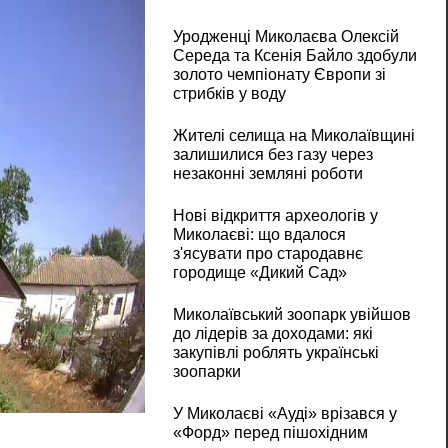
Уродженці Миколаєва Олексій
Середа та Ксенія Байло здобули
золото чемпіонату Європи зі
стрибків у воду
Жителі селища на Миколаївщині
залишилися без газу через
незаконні земляні роботи
Нові відкриття археологів у
Миколаєві: що вдалося
з'ясувати про стародавнє
городище «Дикий Сад»
Миколаївський зоопарк увійшов
до лідерів за доходами: які
закупівлі роблять українські
зоопарки
У Миколаєві «Ауді» врізався у
«Форд» перед пішохідним