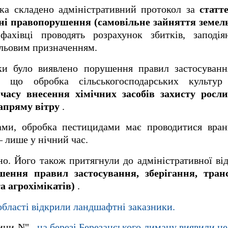
а складено адміністративний протокол за
статт
ні правопорушення (самовільне зайняття земел
фахівці проводять розрахунок збитків, заподі
ільовим призначенням.
рки було виявлено порушення правил застосуванн
но, що обробка сільськогосподарських культ
асу внесення хімічних засобів захисту росли
апряму вітру
.
ами, обробка пестицидами має проводитися вранц
 лише у нічний час.
. Його також притягнули до адміністративної від
ення правил застосування, зберігання, тран
а агрохімікатів)
.
області відкрили ландшафтні заказники.
вини-N",
на березі Березанського лиману виявили н