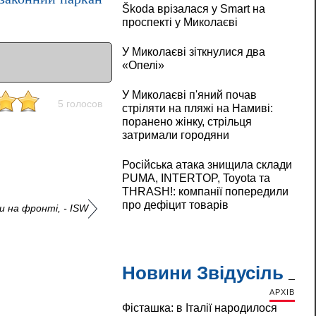
Škoda врізалася у Smart на
проспекті у Миколаєві
У Миколаєві зіткнулися два
«Опелі»
У Миколаєві п'яний почав
5 голосов
стріляти на пляжі на Намиві:
поранено жінку, стрільця
затримали городяни
Російська атака знищила склади
PUMA, INTERTOP, Toyota та
THRASH!: компанії попередили
про дефіцит товарів
и на фронті, - ISW
Новини Звідусіль
АРХІВ
Фісташка: в Італії народилося