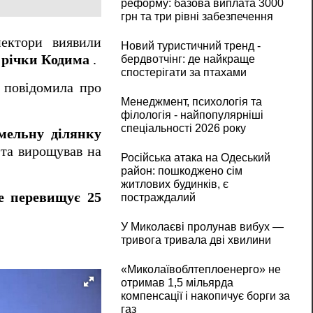
реформу: базова виплата 3000
грн та три рівні забезпечення
пектори виявили
Новий туристичний тренд -
 річки Кодима
.
бердвотчінг: де найкраще
спостерігати за птахами
а повідомила про
Менеджмент, психологія та
філологія - найпопулярніші
спеціальності 2026 року
мельну ділянку
 та вирощував на
Російська атака на Одеський
район: пошкоджено сім
житлових будинків, є
е перевищує 25
постраждалий
У Миколаєві пролунав вибух —
тривога тривала дві хвилини
«Миколаївоблтеплоенерго» не
отримав 1,5 мільярда
компенсації і накопичує борги за
газ