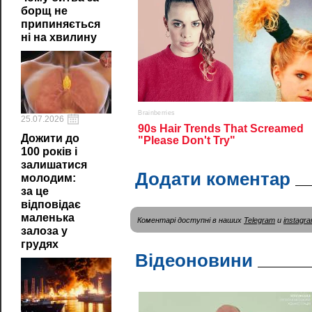
борщ не
припиняється
ні на хвилину
25.07.2026
Дожити до
100 років і
залишатися
Додати коментар
молодим:
за це
відповідає
маленька
Коментарі доступні в наших
Telegram
и
instagr
залоза у
грудях
Відеоновини