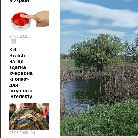
в Україні
04.08.2026
Кill
Switch –
на що
здатна
«червона
кнопка»
для
штучного
інтелекту
03.08.2026