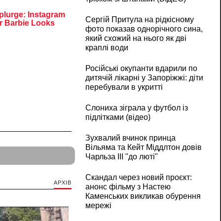
Сергій Притула на рідкісному
фото показав однорічного сина,
який схожий на нього як дві
краплі води
Російські окупанти вдарили по
дитячій лікарні у Запоріжжі: діти
перебували в укритті
Слониха зіграла у футбол із
підлітками (відео)
Зухвалий вчинок принца
Вільяма та Кейт Міддлтон довів
Чарльза III "до люті"
Скандал через новий проєкт:
АРХІВ
анонс фільму з Настею
Каменських викликав обурення
мережі