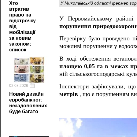
У Миколаївській області фермер зор
Хто
втратив
право на
У Первомайському районі М
відстрочку
порушення природоохоронно
від
мобілізації
Перевірку було проведено п
за новим
законом:
можливі порушення у водоох
список
В ході обстеження встанов
площею 0,05 га в межах пр
ній сільськогосподарські кул
Інспектори зафіксували, що
02.08.2026
метрів
, що є порушенням ви
Новий дизайн
євробанкнот:
незадоволених
буде багато