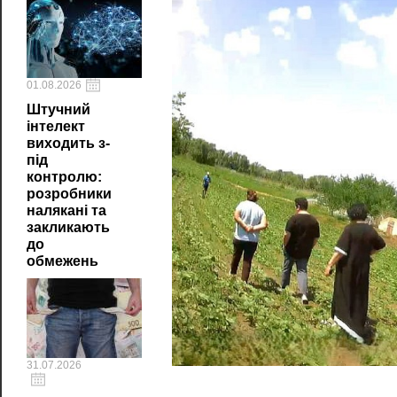
01.08.2026
Штучний
інтелект
виходить з-
під
контролю:
розробники
налякані та
закликають
до
обмежень
31.07.2026