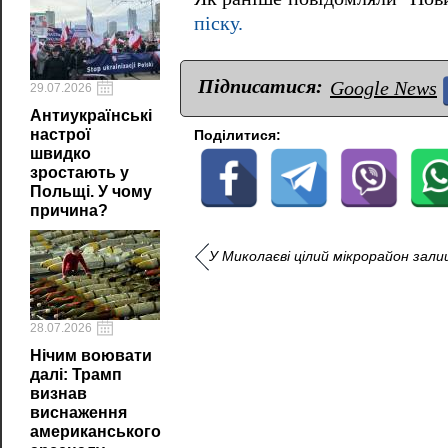
піску.
Підписатися:
Google News
29.07.2026
Антиукраїнські
настрої
Поділитися:
швидко
зростають у
Польщі. У чому
причина?
У Миколаєві цілий мікрорайон зали
28.07.2026
Нічим воювати
далі: Трамп
визнав
виснаження
американського