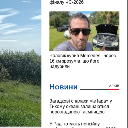
Новини
АРХІВ
Загадкові спалахи «te lapa» у
Тихому океані залишаються
нерозгаданою таємницею
У Раді готують пенсійну