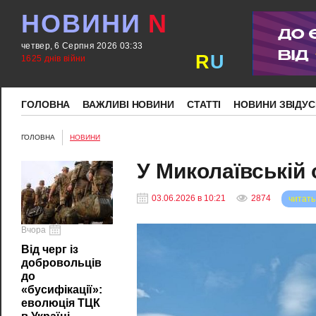
НОВИНИ
N
четвер, 6 Серпня 2026 03:33
R
U
1625 днів війни
ГОЛОВНА
ВАЖЛИВІ НОВИНИ
СТАТТІ
НОВИНИ ЗВІДУС
ГОЛОВНА
НОВИНИ
У Миколаївській 
03.06.2026 в 10:21
2874
читать
Вчора
Від черг із
добровольців
до
«бусифікації»:
еволюція ТЦК