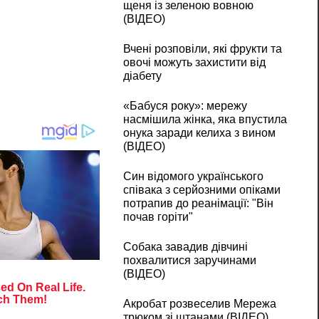
щеня із зеленою вовною
(ВІДЕО)
Вчені розповіли, які фрукти та
овочі можуть захистити від
діабету
«Бабуся року»: мережу
насмішила жінка, яка впустила
онука заради келиха з вином
(ВІДЕО)
Син відомого українського
співака з серйозними опіками
потрапив до реанімації: "Він
почав горіти"
Собака завадив дівчині
похвалитися заручинами
(ВІДЕО)
Акробат розвеселив Мережа
трюком зі штанами (ВІДЕО)