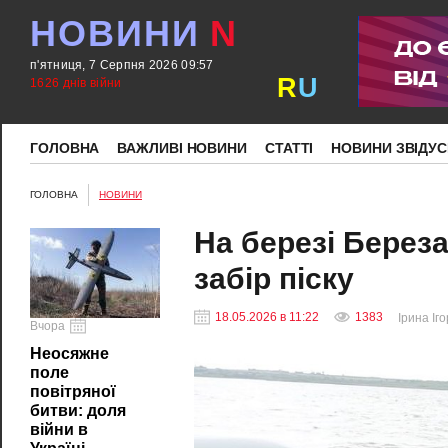
НОВИНИ
N
п'ятниця, 7 Серпня 2026 09:57
R
U
1626 днів війни
ГОЛОВНА
ВАЖЛИВІ НОВИНИ
СТАТТІ
НОВИНИ ЗВІДУС
ГОЛОВНА
НОВИНИ
На березі Берез
забір піску
18.05.2026 в 11:22
1383
Ірина Іг
Вчора
Неосяжне
поле
повітряної
битви: доля
війни в