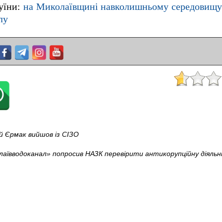
руїни:
на Миколаївщині навколишньому середовищу 
лу
й Єрмак вийшов із СІЗО
аївводоканал» попросив НАЗК перевірити антикорупційну діяльн