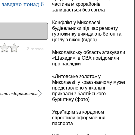
завдано понад 6
частина мікрорайонів
залишається без світла
Конфлікт у Миколаєві:
будівельники під час ремонту
гуртожитку викидають бетон та
цеглу з вікон (відео)
2 голоса
Миколаївську область атакували
«Шахеди»: в ОВА повідомили
про наслідки
«Литовське золото» у
Миколаєві: у краєзнавчому музеї
представлено унікальні
прикраси з балтійського
ість підприємства
бурштину (фото)
Українцям за кордоном
спростили оформлення
паспорта