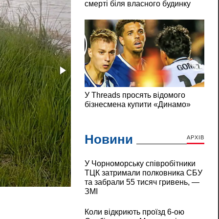
Новини
АРХІВ
У Чорноморську співробітники
ТЦК затримали полковника СБУ
На березі Березанського лиману виявили н
та забрали 55 тисяч гривень, —
ЗМІ
Коли відкриють проїзд 6-ою