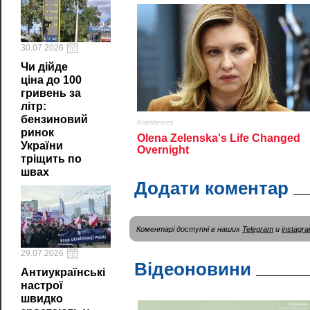
30.07.2026
Чи дійде
ціна до 100
гривень за
літр:
бензиновий
ринок
України
тріщить по
швах
Додати коментар
Коментарі доступні в наших
Telegram
и
instagr
29.07.2026
Відеоновини
Антиукраїнські
настрої
швидко