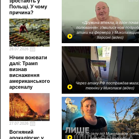
зростають у
Польщі. У чому
причина?
«Дружина втекла, а дрон почав
полювання»: з'явилися нові подроб
атаки на фермера з Миколаївщин
Херсоні (відео)
28.07.2026
Нічим воювати
далі: Трамп
визнав
виснаження
американського
Через атаку РФ постраждав мага
арсеналу
техніки у Миколаєві (відео)
27.07.2026
Вогняний
Удар по селу під Миколаєвом: очев
апокаліпсис у
повідомили подробиці