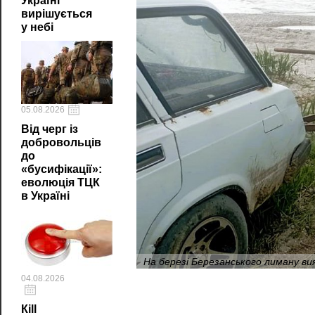
Україні
вирішується
у небі
05.08.2026
Від черг із
добровольців
до
«бусифікації»:
еволюція ТЦК
в Україні
На березі Березанського лиману вия
04.08.2026
Кill