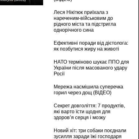
Леся Нікітюк приїхала з
нареченим-військовим до
рідного міста та підстригла
однорічного сина
Ефективні поради від дієтолога:
як позбутися жиру на животі
НАТО терміново шукає ППО для
України після масованого удару
Росії
Мережа насмішила суперечка
горил через дощ (ВІДЕО)
Секрет довголіття: 7 продуктів,
які варто їсти щодня для
здоров’я серця і мозку
Новий хіт: три собаки поєднали
зусилля заради їжі господаря