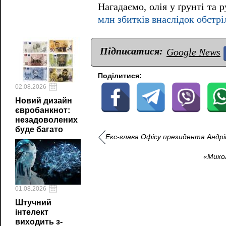
Нагадаємо, олія у ґрунті та 
млн збитків внаслідок обстрі
Підписатися:
Google News
Поділитися:
02.08.2026
Новий дизайн
євробанкнот:
незадоволених
буде багато
Екс-глава Офісу президента Андрі
«Микол
01.08.2026
Штучний
інтелект
виходить з-