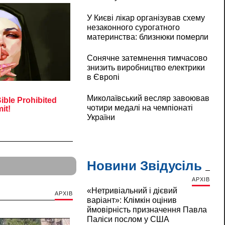
У Києві лікар організував схему
незаконного сурогатного
материнства: близнюки померли
Сонячне затемнення тимчасово
знизить виробництво електрики
в Європі
Миколаївський весляр завоював
чотири медалі на чемпіонаті
України
Новини Звідусіль
АРХІВ
«Нетривіальний і дієвий
АРХІВ
варіант»: Клімкін оцінив
ймовірність призначення Павла
Паліси послом у США