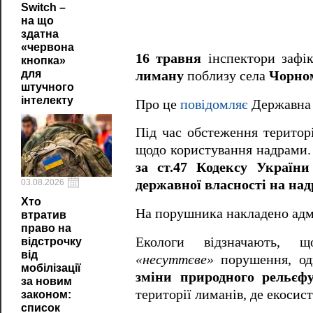
Switch –
на що
здатна
«червона
16 травня
інспектори зафі
кнопка»
для
лиману
поблизу села
Чорном
штучного
інтелекту
Про це
повідомляє
Державна е
Під час обстеження територ
щодо користування надрами
за ст.47 Кодексу Україн
03.08.2026
державної власності на над
Хто
На порушника накладено адмі
втратив
право на
Екологи відзначають, 
відстрочку
від
«несуттєве»
порушення, од
мобілізації
зміни природного рельєфу
за новим
території лиманів, де екосис
законом:
список