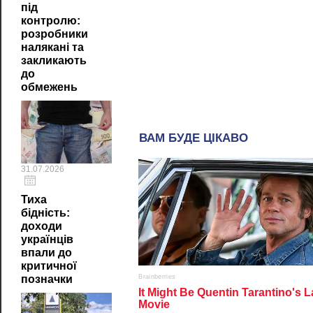
під
контролю:
розробники
налякані та
закликають
до
обмежень
31.07.2026
Тиха
бідність:
доходи
українців
впали до
критичної
позначки