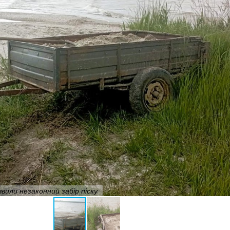
вили незаконний забір піску