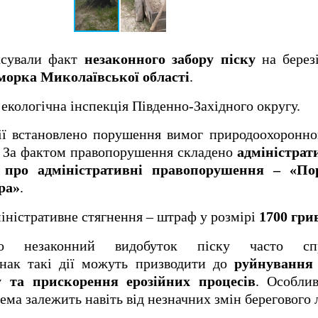
ксували факт
незаконного забору піску
на бере
орка Миколаївської області
.
кологічна інспекція Південно-Західного округу.
ії встановлено порушення вимог природоохоронно
. За фактом правопорушення складено
адміністра
и про адміністративні правопорушення – «П
ра»
.
ністративне стягнення – штраф у розмірі
1700 гри
що незаконний видобуток піску часто сп
нак такі дії можуть призводити до
руйнування б
 та прискорення ерозійних процесів
. Особли
тема залежить навіть від незначних змін берегового