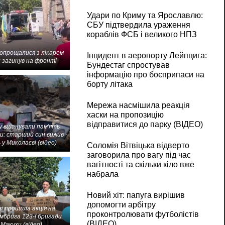
Удари по Криму та Ярославлю:
СБУ підтвердила ураження
кораблів ФСБ і великого НПЗ
попрощалися з лікарем
Інцидент в аеропорту Лейпцига:
 загинув на фронті
Бундестаг спростував
інформацію про боєприпаси на
борту літака
Мережа насмішила реакція
хаски на пропозицію
відправитися до парку (ВІДЕО)
 вшанували пам'ять
и: старший син вижив -
 у Миколаєві (відео)
Соломія Вітвіцька відверто
заговорила про вагу під час
вагітності та скільки кіло вже
набрала
Новий хіт: папуга вирішив
допомогти арбітру
і пройшла акція на
проконтролювати футболістів
мбрига 123-ї бригади
(ВІДЕО)
Макухи (відео)