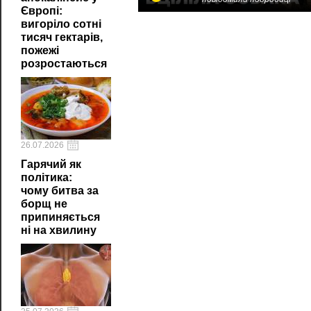
Європі:
вигоріло сотні
тисяч гектарів,
пожежі
розростаються
26.07.2026
Гарячий як
політика:
чому битва за
борщ не
припиняється
ні на хвилину