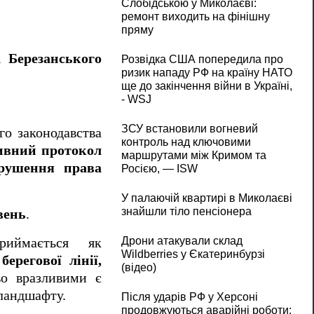
Слобідською у Миколаєві:
ремонт виходить на фінішну
пряму
зі
Березанського
Розвідка США попередила про
ризик нападу РФ на країну НАТО
ще до закінчення війни в Україні,
- WSJ
ЗСУ встановили вогневий
го законодавства
контроль над ключовими
тивний протокол
маршрутами між Кримом та
орушення права
Росією, — ISW
У палаючій квартирі в Миколаєві
знайшли тіло пенсіонера
вень
.
Дрони атакували склад
риймається як
Wildberries у Єкатеринбурзі
ерегової лінії,
(відео)
во вразливими є
 ландшафту.
Після ударів РФ у Херсоні
продовжуються аварійні роботи: