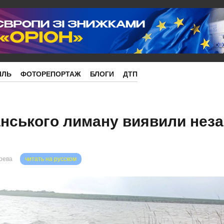
ІЛЬ
ФОТОРЕПОРТАЖ
БЛОГИ
ДТП
анського лиману виявили нез
орева
читать на русском