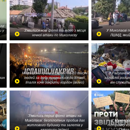
иці
и у
З'явилися нові фото та відео з місця
У Миколаєві 
нічної атаки по Миколаєву
ЛШМД, який
Міграційна криза в Європі: до 10 тисяч
У Радушному
зин
людей за добу прорвалися до Іспанії,
загиблої родин
Італія хоче закрити кордон (відео)
він служить
З'явились перші фото атаки на
Миколаєві: безпілотник пробив дах
У Миколаєв
идці
житлового будинку та залетів у
підтримку ко
квартиру (відео)
Олега 