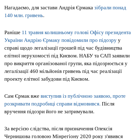
Нагадаємо, для застави Андрія Єрмака
зібрали понад
140 млн. гривень
.
Раніше
11 травня колишньому голові Офісу президента
України Андрію Єрмаку повідомили про підозру
у
справі щодо легалізації грошей під час будівництва
елітної нерухомості під Києвом. НАБУ та САП заявили
про викриття організованої групи, яка підозрюється у
легалізації 460 мільйонів гривень під час реалізації
проекту елітної забудови під Києвом.
Сам Єрмак вже
виступив із публічною заявою, проте
розкривати подробиці справи відмовився.
Після
вручення підозри його не затримували.
За версією слідства, після призначення Олексія
Чернишова головою Мінрегіону 2020 року з'явився