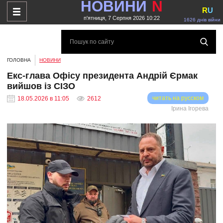
НОВИНИ
N
R
U
п'ятниця, 7 Серпня 2026 10:22
1626 днів війни
ГОЛОВНА
НОВИНИ
Екс-глава Офісу президента Андрій Єрмак
вийшов із СІЗО
читать на русском
18.05.2026 в 11:05
2612
Ірина Ігорева