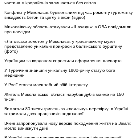
частина мікрорайонів залишається без світла
Конфлікт у Миколаєві: будівельники під час ремонту гуртожитку
викидають бетон та цеглу з вікон (відео)
Миколаївську область атакували «Шахеди»: в ОВА повідомили
про наслідки
«Литовське золото» у Миколаєві: у краєзнавчому музеї
представлено унікальні прикраси з балтійського бурштину
(фото)
Українцям за кордоном спростили оформлення паспорта
У Туреччині знайшли унікальну 1800-річну статую бога
медицини
У Росії стався масштабний збій інтернету
Житель Миколаївської області нарубав дубів майже на 150
тисяч
Вимагали 80 тисяч гривень за «лояльну» перевірку: в Україні
затримали двох працівників податкової
Вчені запропонували нову версію походження життя на Землі:
могло виникнути двічі
В Україні вперше пересадили серце дитині після операції