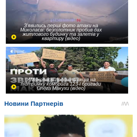
З'явились перші фото атаки на
Миколаєві: безпілотник пробив дах
житлового будинку та залетів у
квартиру (відео)
У Миколаєві пройшла акція на
підтримку комбрига 123-ї бригади
Олега Макухи (відео)