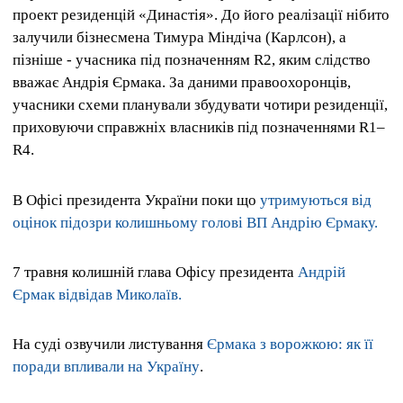
проект резиденцій «Династія». До його реалізації нібито
залучили бізнесмена Тимура Міндіча (Карлсон), а
пізніше - учасника під позначенням R2, яким слідство
вважає Андрія Єрмака. За даними правоохоронців,
учасники схеми планували збудувати чотири резиденції,
приховуючи справжніх власників під позначеннями R1–
R4.
В Офісі президента України поки що
утримуються від
оцінок підозри колишньому голові ВП Андрію Єрмаку.
7 травня колишній глава Офісу президента
Андрій
Єрмак відвідав Миколаїв.
На суді озвучили листування
Єрмака з ворожкою: як її
поради впливали на Україну
.