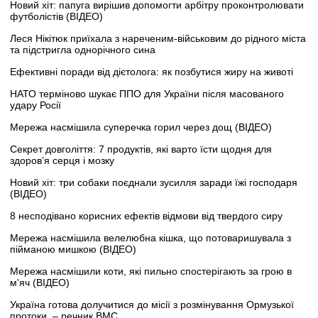
Новий хіт: папуга вирішив допомогти арбітру проконтролювати
футболістів (ВІДЕО)
Леся Нікітюк приїхала з нареченим-військовим до рідного міста
та підстригла однорічного сина
Ефективні поради від дієтолога: як позбутися жиру на животі
НАТО терміново шукає ППО для України після масованого
удару Росії
Мережа насмішила суперечка горил через дощ (ВІДЕО)
Секрет довголіття: 7 продуктів, які варто їсти щодня для
здоров’я серця і мозку
Новий хіт: три собаки поєднали зусилля заради їжі господаря
(ВІДЕО)
8 несподівано корисних ефектів відмови від твердого сиру
Мережа насмішила велелюбна кішка, що потоваришувала з
пійманою мишкою (ВІДЕО)
Мережа насмішили коти, які пильно спостерігають за грою в
м'яч (ВІДЕО)
Україна готова долучитися до місії з розмінування Ормузької
протоки, – речник ВМС