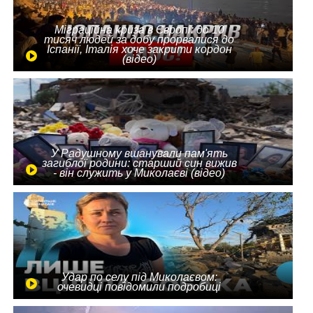
Міграційна криза в Європі: до 10
тисяч людей за добу прорвалися до
Іспанії, Італія хоче закрити кордон
(відео)
У Радушному вшанували пам'ять
загиблої родини: старший син вижив
- він служить у Миколаєві (відео)
Удар по селу під Миколаєвом:
очевидці повідомили подробиці