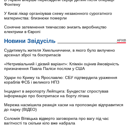
Фонтену
У Києві лікар організував схему незаконного сурогатного
материнства: близнюки померли
Сонячне затемнення тимчасово знизить виробництво
електрики в Європі
Новини Звідусіль
АРХІВ
Судитимуть жителя Хмельниччини, в якого було вилучено
арсенал зброї та боєприпасів
«Нетривіальний і дієвий варіант»: Клімкін оцінив ймовірність
призначення Павла Паліси послом у США
Удари по Криму та Ярославлю: СБУ підтвердила ураження
кораблів ФСБ і великого НПЗ
Інцидент в аеропорту Лейпцига: Бундестаг спростував
інформацію про боєприпаси на борту літака
Мережа насмішила реакція хаски на пропозицію відправитися
до парку (ВІДЕО)
Соломія Вітвіцька відверто заговорила про вагу під час
вагітності та скільки кіло вже набрала