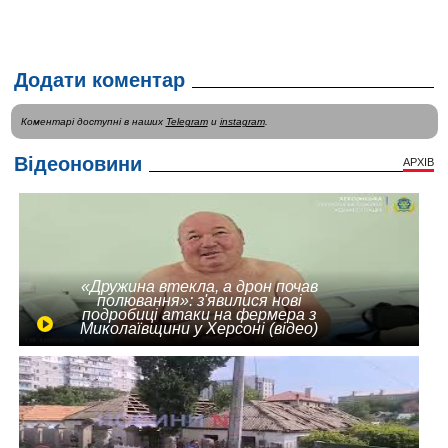
Додати коментар
Коментарі доступні в наших
Telegram
и
instagram
.
Відеоновини
АРХІВ
«Дружина втекла, а дрон почав
полювання»: з'явилися нові
подробиці атаки на фермера з
Миколаївщини у Херсоні (відео)