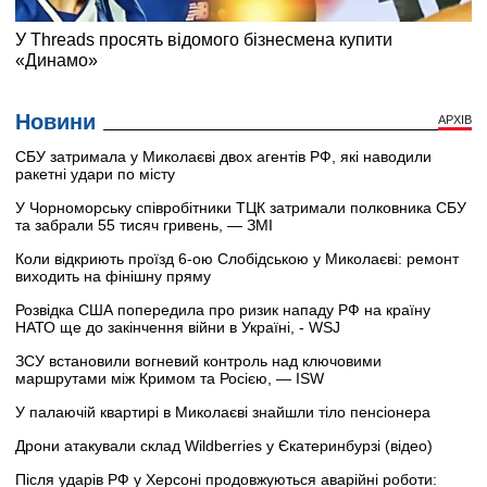
Новини
АРХІВ
СБУ затримала у Миколаєві двох агентів РФ, які наводили
ракетні удари по місту
У Чорноморську співробітники ТЦК затримали полковника СБУ
та забрали 55 тисяч гривень, — ЗМІ
Коли відкриють проїзд 6-ою Слобідською у Миколаєві: ремонт
виходить на фінішну пряму
Розвідка США попередила про ризик нападу РФ на країну
НАТО ще до закінчення війни в Україні, - WSJ
ЗСУ встановили вогневий контроль над ключовими
маршрутами між Кримом та Росією, — ISW
У палаючій квартирі в Миколаєві знайшли тіло пенсіонера
Дрони атакували склад Wildberries у Єкатеринбурзі (відео)
Після ударів РФ у Херсоні продовжуються аварійні роботи: