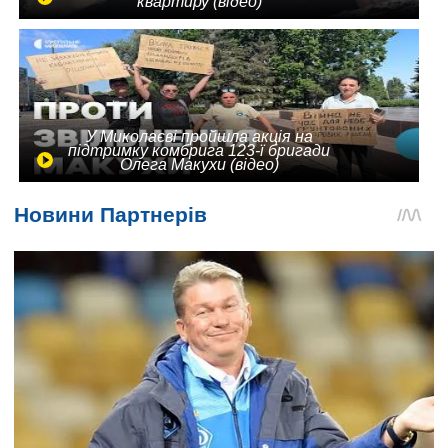
квартиру (відео)
У Миколаєві пройшла акція на
підтримку комбрига 123-ї бригади
Олега Макухи (відео)