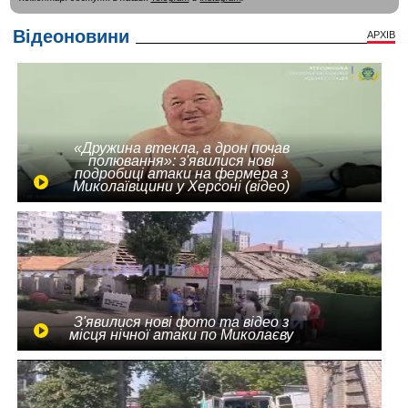
Відеоновини
АРХІВ
«Дружина втекла, а дрон почав
полювання»: з'явилися нові
подробиці атаки на фермера з
Миколаївщини у Херсоні (відео)
З'явилися нові фото та відео з
місця нічної атаки по Миколаєву