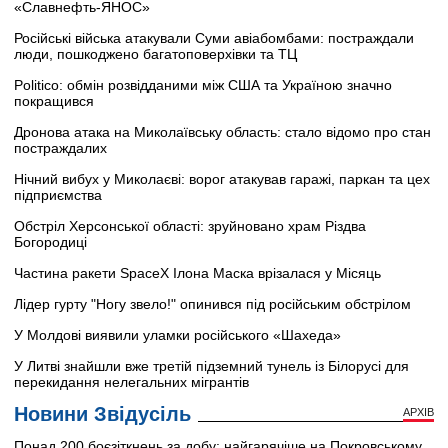
«Славнефть-ЯНОС»
Російські війська атакували Суми авіабомбами: постраждали
люди, пошкоджено багатоповерхівки та ТЦ
Politico: обмін розвідданими між США та Україною значно
покращився
Дронова атака на Миколаївську область: стало відомо про стан
постраждалих
Нічний вибух у Миколаєві: ворог атакував гаражі, паркан та цех
підприємства
Обстріл Херсонської області: зруйновано храм Різдва
Богородиці
Частина ракети SpaceX Ілона Маска врізалася у Місяць
Лідер гурту "Ногу звело!" опинився під російським обстрілом
У Молдові виявили уламки російського «Шахеда»
У Литві знайшли вже третій підземний тунель із Білорусі для
перекидання нелегальних мігрантів
Новини Звідусіль
АРХІВ
Понад 200 боєзіткнень за добу: найгарячіше на Покровському