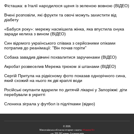
Фісташка: в Італії народилося щеня із зеленою вовною (ВІДЕО)
Вчені розповіли, які фрукти та овочі можуть захистити від
діабету
«Бабуся року»: мережу насмішила жінка, яка впустила онука
заради келиха з вином (ВІДЕО)
Син відомого українського співака з серйозними опіками
потрапив до реанімації: "Він почав горіти"
Собака завадив дівчині похвалитися заручинами (ВІДЕО)
Акробат розвеселив Мережа трюком зі штанами (ВІДЕО)
Сергій Притула на рідкісному фото показав однорічного сина,
який схожий на нього як дві краплі води
Російські окупанти вдарили по дитячій лікарні у Запоріжжі: діти
перебували в укритті
Слониха зіграла у футбол із підлітками (відео)
© 2026.
Миколаївська обласна інтернет-газета
«Новини N»
це: 705,287 новин, 0 коментарів