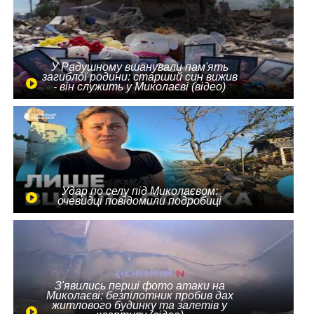
У Радушному вшанували пам'ять
загиблої родини: старший син вижив
- він служить у Миколаєві (відео)
Удар по селу під Миколаєвом:
очевидці повідомили подробиці
З'явились перші фото атаки на
Миколаєві: безпілотник пробив дах
житлового будинку та залетів у