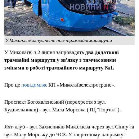
У Миколаєві запустять нові трамвайні маршрути
У Миколаєві з 2 липня запровадять
два додаткові
трамвайні маршрути у зв'язку з тимчасовими
змінами в роботі трамвайного маршруту №1.
Про це
повідомляє
КП «Миколаївелектротранс».
Проспект Богоявленський (перехрестя з вул.
Будівельників) - вул. Мала Морська (ТЦ "Портал").
Яхт-клуб - вул. Захисників Миколаєва через вул. Сінну та
вул. Малу Морську до ЧСЗ. У зворотному напрямку: