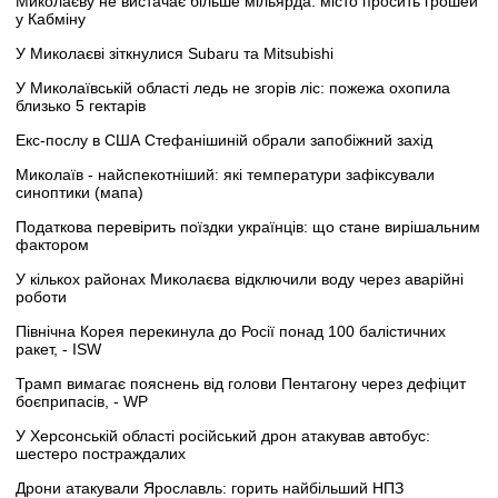
Миколаєву не вистачає більше мільярда: місто просить грошей
у Кабміну
У Миколаєві зіткнулися Subaru та Mitsubishi
У Миколаївській області ледь не згорів ліс: пожежа охопила
близько 5 гектарів
Екс-послу в США Стефанішиній обрали запобіжний захід
Миколаїв - найспекотніший: які температури зафіксували
синоптики (мапа)
Податкова перевірить поїздки українців: що стане вирішальним
фактором
У кількох районах Миколаєва відключили воду через аварійні
роботи
Північна Корея перекинула до Росії понад 100 балістичних
ракет, - ISW
Трамп вимагає пояснень від голови Пентагону через дефіцит
боєприпасів, - WP
У Херсонській області російський дрон атакував автобус:
шестеро постраждалих
Дрони атакували Ярославль: горить найбільший НПЗ