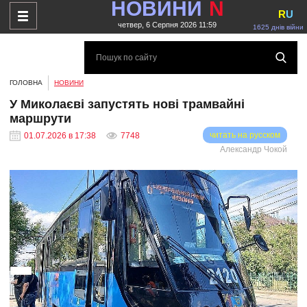
НОВИНИ
N
R
U
четвер, 6 Серпня 2026 11:59
1625 днів війни
ГОЛОВНА
НОВИНИ
У Миколаєві запустять нові трамвайні
маршрути
читать на русском
01.07.2026 в 17:38
7748
Александр Чокой