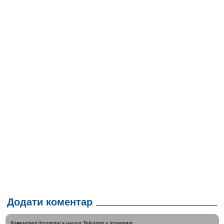
Додати коментар
Коментарі доступні в наших
Telegram
и
instagram
.