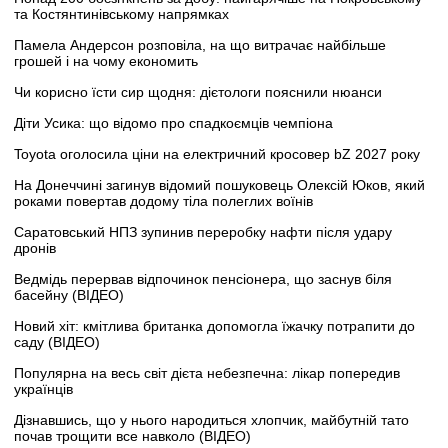
та Костянтинівському напрямках
Памела Андерсон розповіла, на що витрачає найбільше
грошей і на чому економить
Чи корисно їсти сир щодня: дієтологи пояснили нюанси
Діти Усика: що відомо про спадкоємців чемпіона
Toyota оголосила ціни на електричний кросовер bZ 2027 року
На Донеччині загинув відомий пошуковець Олексій Юков, який
роками повертав додому тіла полеглих воїнів
Саратовський НПЗ зупинив переробку нафти після удару
дронів
Ведмідь перервав відпочинок пенсіонера, що заснув біля
басейну (ВІДЕО)
Новий хіт: кмітлива британка допомогла їжачку потрапити до
саду (ВІДЕО)
Популярна на весь світ дієта небезпечна: лікар попередив
українців
Дізнавшись, що у нього народиться хлопчик, майбутній тато
почав трощити все навколо (ВІДЕО)