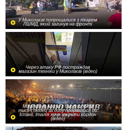
У Миколаєві попрощалися з лікарем
ЛШМД, який загинув на фронті
Через атаку РФ постраждав
магазин техніки у Миколаєві (відео)
Міграційна криза в Європі: до 10
тисяч людей за добу прорвалися до
Іспанії, Італія хоче закрити кордон
(відео)