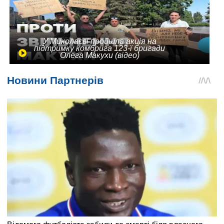
У Миколаєві пройшла акція на
підтримку комбрига 123-ї бригади
Олега Макухи (відео)