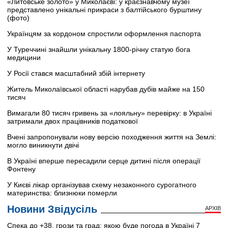
«Литовське золото» у Миколаєві: у краєзнавчому музеї
представлено унікальні прикраси з балтійського бурштину
(фото)
Українцям за кордоном спростили оформлення паспорта
У Туреччині знайшли унікальну 1800-річну статую бога
медицини
У Росії стався масштабний збій інтернету
Житель Миколаївської області нарубав дубів майже на 150
тисяч
Вимагали 80 тисяч гривень за «лояльну» перевірку: в Україні
затримали двох працівників податкової
Вчені запропонували нову версію походження життя на Землі:
могло виникнути двічі
В Україні вперше пересадили серце дитині після операції
Фонтену
У Києві лікар організував схему незаконного сурогатного
материнства: близнюки померли
Новини Звідусіль
АРХІВ
Спека до +38, грози та град: якою буде погода в Україні 7