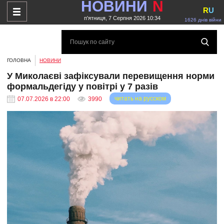
НОВИНИ
N
R
U
п'ятниця, 7 Серпня 2026 10:34
1626 днів війни
ГОЛОВНА
НОВИНИ
У Миколаєві зафіксували перевищення норми
формальдегіду у повітрі у 7 разів
читать на русском
07.07.2026 в 22:00
3990