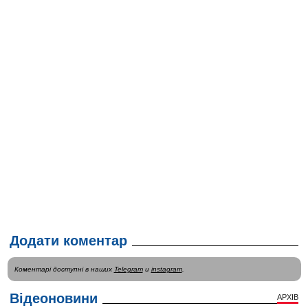
Додати коментар
Коментарі доступні в наших
Telegram
и
instagram
.
Відеоновини
АРХІВ