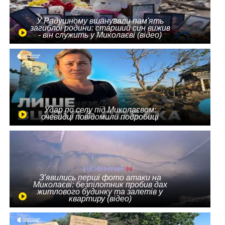
У Радушному вшанували пам'ять
загиблої родини: старший син вижив
- він служить у Миколаєві (відео)
Удар по селу під Миколаєвом:
очевидці повідомили подробиці
З'явились перші фото атаки на
Миколаєві: безпілотник пробив дах
житлового будинку та залетів у
квартиру (відео)