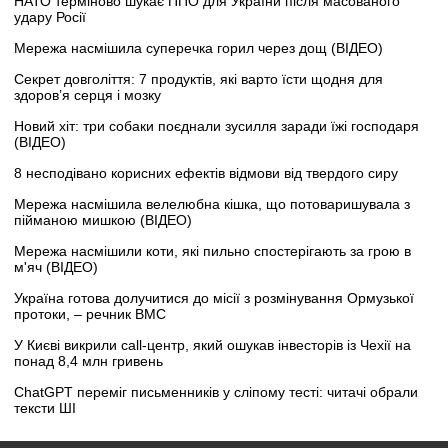
НАТО терміново шукає ППО для України після масованого
удару Росії
Мережа насмішила суперечка горил через дощ (ВІДЕО)
Секрет довголіття: 7 продуктів, які варто їсти щодня для
здоров’я серця і мозку
Новий хіт: три собаки поєднали зусилля заради їжі господаря
(ВІДЕО)
8 несподівано корисних ефектів відмови від твердого сиру
Мережа насмішила велелюбна кішка, що потоваришувала з
пійманою мишкою (ВІДЕО)
Мережа насмішили коти, які пильно спостерігають за грою в
м'яч (ВІДЕО)
Україна готова долучитися до місії з розмінування Ормузької
протоки, – речник ВМС
У Києві викрили call-центр, який ошукав інвесторів із Чехії на
понад 8,4 млн гривень
ChatGPT переміг письменників у сліпому тесті: читачі обрали
тексти ШІ