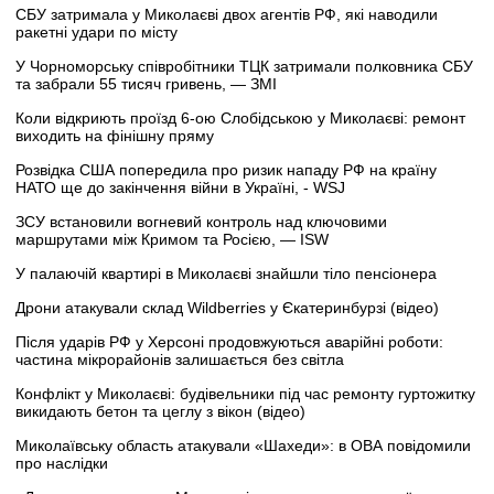
СБУ затримала у Миколаєві двох агентів РФ, які наводили
ракетні удари по місту
У Чорноморську співробітники ТЦК затримали полковника СБУ
та забрали 55 тисяч гривень, — ЗМІ
Коли відкриють проїзд 6-ою Слобідською у Миколаєві: ремонт
виходить на фінішну пряму
Розвідка США попередила про ризик нападу РФ на країну
НАТО ще до закінчення війни в Україні, - WSJ
ЗСУ встановили вогневий контроль над ключовими
маршрутами між Кримом та Росією, — ISW
У палаючій квартирі в Миколаєві знайшли тіло пенсіонера
Дрони атакували склад Wildberries у Єкатеринбурзі (відео)
Після ударів РФ у Херсоні продовжуються аварійні роботи:
частина мікрорайонів залишається без світла
Конфлікт у Миколаєві: будівельники під час ремонту гуртожитку
викидають бетон та цеглу з вікон (відео)
Миколаївську область атакували «Шахеди»: в ОВА повідомили
про наслідки