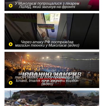
У Миколаєві попрощалися з лікарем
ЛШМД, який загинув на фронті
Через атаку РФ постраждав
магазин техніки у Миколаєві (відео)
Міграційна криза в Європі: до 10
тисяч людей за добу прорвалися до
Іспанії, Італія хоче закрити кордон
(відео)