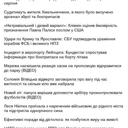
серпня
Судитимуть жителя Хмельниччини, в якого було вилучено
арсенал зброї та боєприпасів
«Нетривіальний і дієвий варіант»: Клімкін оцінив ймовірність
призначення Павла Паліси послом у США
Удари по Криму та Ярославлю: СБУ підтвердила ураження
кораблів ФСБ і великого НПЗ
Інцидент в аеропорту Лейпцига: Бундестаг спростував
інформацію про боєприпаси на борту літака
Мережа насмішила реакція хаски на пропозицію відправитися
до парку (ВІДЕО)
Соломія Вітвіцька відверто заговорила про вагу під час
вагітності та скільки кіло вже набрала
Новий хіт: папуга вирішив допомогти арбітру проконтролювати
футболістів (ВІДЕО)
Леся Нікітюк приїхала з нареченим-військовим до рідного міста
та підстригла однорічного сина
Ефективні поради від дієтолога: як позбутися жиру на животі