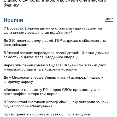
Новини
АРХІВ
У Броварах 13-річна дівчинка отримала удар струмом на
залізничному вокзалі: стан вкрай тяжкий
До $10 тисяч за втечу з армії: ГБР затримало військового та
його спільників
В Україні вперше пересадили легені дитині: 13-річна дівчинка
самостійно дихає після 8-годинної операції
Через обмілення Дунаю у Будапешті знайшли останки двох
німецьких солдатів та військовий мотоцикл
Де у Миколаєві вперше з'явився газ: «Газмережі» назвали
історичну адресу
«Чавання з героєм»: у РФ «героя СВО» проілюстрували
фотографією актора гей-порно
В Узбекистані скасували штраф дівчині, яку покарали за крик
під час спроби зґвалтування
Привіз гранату з фронту як сувенір: після вибуху із