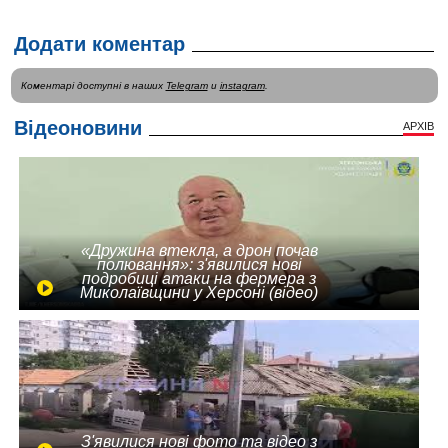
Додати коментар
Коментарі доступні в наших
Telegram
и
instagram
.
Відеоновини
АРХІВ
«Дружина втекла, а дрон почав
полювання»: з'явилися нові
подробиці атаки на фермера з
Миколаївщини у Херсоні (відео)
З'явилися нові фото та відео з