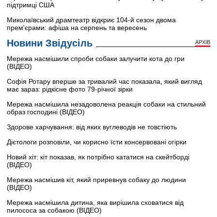
підтримці США
Миколаївський драмтеатр відкриє 104-й сезон двома
прем'єрами: афіша на серпень та вересень
Новини Звідусіль
АРХІВ
Мережа насмішили спроби собаки залучити кота до гри
(ВІДЕО)
Софія Ротару вперше за тривалий час показала, який вигляд
має зараз: рідкісне фото 79-річної зірки
Мережа насмішила незадоволена реакція собаки на стильний
образ господині (ВІДЕО)
Здорове харчування: від яких вуглеводів не товстіють
Дієтологи розповіли, чи корисно їсти консервовані огірки
Новий хіт: кіт показав, як потрібно кататися на скейтборді
(ВІДЕО)
Мережа насмішив кіт, який приревнув собаку до людини
(ВІДЕО)
Мережа насмішила дитина, яка вирішила сховатися від
пилососа за собакою (ВІДЕО)