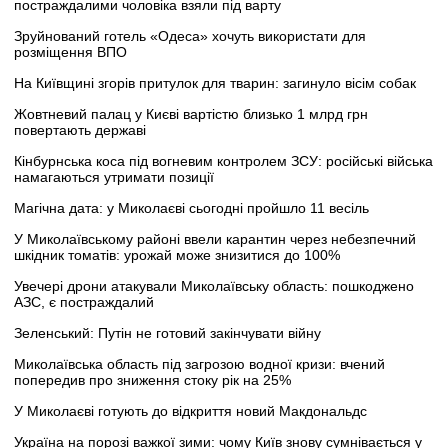
постраждалими чоловіка взяли під варту
Зруйнований готель «Одеса» хочуть використати для
розміщення ВПО
На Київщині згорів притулок для тварин: загинуло вісім собак
Жовтневий палац у Києві вартістю близько 1 млрд грн
повертають державі
Кінбурнська коса під вогневим контролем ЗСУ: російські війська
намагаються утримати позиції
Магічна дата: у Миколаєві сьогодні пройшло 11 весіль
У Миколаївському районі ввели карантин через небезпечний
шкідник томатів: урожай може знизитися до 100%
Увечері дрони атакували Миколаївську область: пошкоджено
АЗС, є постраждалий
Зеленський: Путін не готовий закінчувати війну
Миколаївська область під загрозою водної кризи: вчений
попередив про зниження стоку рік на 25%
У Миколаєві готують до відкриття новий Макдональдс
Україна на порозі важкої зими: чому Київ знову сумнівається у