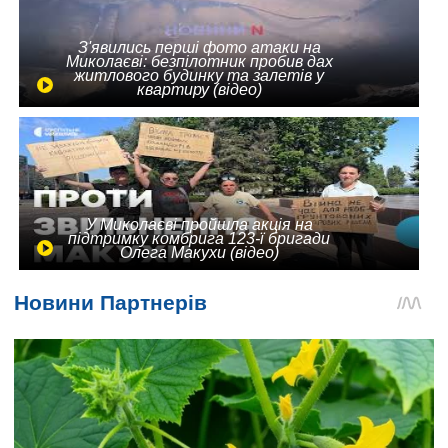
З'явились перші фото атаки на
Миколаєві: безпілотник пробив дах
житлового будинку та залетів у
квартиру (відео)
У Миколаєві пройшла акція на
підтримку комбрига 123-ї бригади
Олега Макухи (відео)