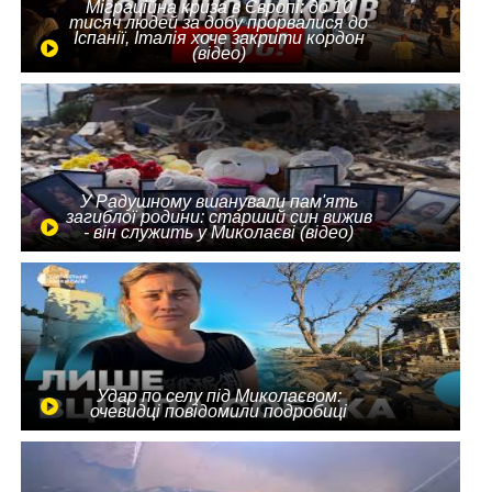
Міграційна криза в Європі: до 10
тисяч людей за добу прорвалися до
Іспанії, Італія хоче закрити кордон
(відео)
У Радушному вшанували пам'ять
загиблої родини: старший син вижив
- він служить у Миколаєві (відео)
Удар по селу під Миколаєвом:
очевидці повідомили подробиці