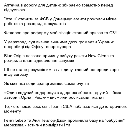
Аптечка в дорогу для дитини: збираємо грамотно перед
відпусткою
"Атеш" стежить за ФСБ у Донецьку: агенти розкрили місце
роботи та розпорядок окупантів
Федоров про реформу мобілізації: етапний призов та СЗЧ
У держзраді суд визнав винними двох громадян України:
подробиці від Офісу генпрокурора
Blue Origin назвала причину вибуху ракети New Glenn та
розкрила план відновлення запусків
ШІ не стане розумнішим за людину: вчений попередив про
іншу загрозу
Як склянка води вранці змінює самопочуття
«Один ведучий подорожує з ядерною зброєю, другий – без»:
автори «Орла і Решки» висміяли російський плагіат
Те, чого чекає весь світ: Іран і США наблизилися до історичного
моменту
Гейлі Бібер та Аня Тейлор-Джой проміняли базу на "бабусині"
мережива - встигни приміряти і ти