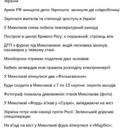
України
Армія РФ знищила депо Укрпошти: загинули дві співробітниці
Зарплати вчителів та стипендії зростуть в Україні
У Миколаєві спека побила температурний рекорд
Постріли в центрі Кривого Рогу: є поранений, стрілець втік
ДТП з фурою під Миколаєвом: водій легковика загинув,
пасажирка у тяжкому стані
Міноборони отримає податкові дані чоловіків
Кабмін затвердив нові правила розподілу електроенергії
У Миколаєві зіткнулися два «Фольксвагени»
Куди сходити в Миколаєві з 7 по 13 серпня: перелік заходів
Фотограф показала дивовижних птахів Миколаєва (фото)
У Миколаєві «Форд» в'їхав у «Сузукі», виїжджаючи на міст
Україна готує нові санкції проти Росії: Зеленський доручив
спецоперацію
На в'їзді на міст у Миколаєві фура зіткнулася з «Міцубісі»: