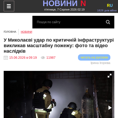
НОВИНИ
N
R
U
п'ятниця, 7 Серпня 2026 02:19
1626 днів війни
ГОЛОВНА
НОВИНИ
У Миколаєві удар по критичній інфраструктурі
викликав масштабну пожежу: фото та відео
наслідків
читать на русском
15.06.2026 в 09:19
11987
Ірина Ігорева