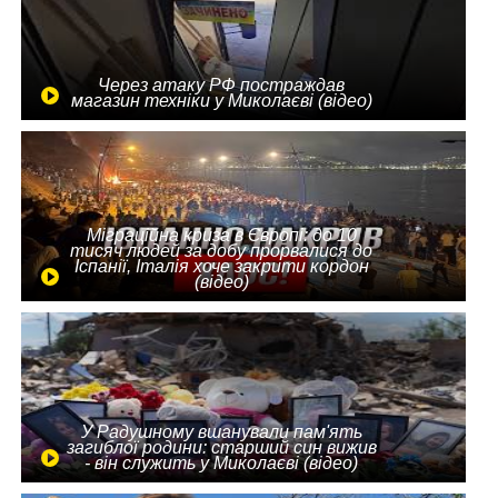
Через атаку РФ постраждав
магазин техніки у Миколаєві (відео)
Міграційна криза в Європі: до 10
тисяч людей за добу прорвалися до
Іспанії, Італія хоче закрити кордон
(відео)
У Радушному вшанували пам'ять
загиблої родини: старший син вижив
- він служить у Миколаєві (відео)