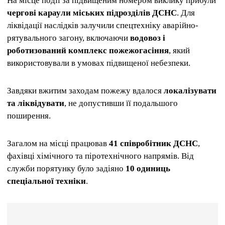
На місце події за підвищеним номером виклику прибули
чергові караули міських підрозділів
ДСНС
. Для
ліквідації наслідків залучили спецтехніку аварійно-
рятувального загону, включаючи
водовоз і
роботизований комплекс пожежогасіння
, який
використовували в умовах підвищеної небезпеки.
Завдяки вжитим заходам пожежу вдалося
локалізувати
та ліквідувати
, не допустивши її подальшого
поширення.
Загалом на місці працював
41 співробітник ДСНС
,
фахівці хімічного та піротехнічного напрямів. Від
служби порятунку було задіяно
10 одиниць
спеціальної техніки
.