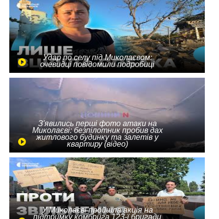
Удар по селу під Миколаєвом:
очевидці повідомили подробиці
З'явились перші фото атаки на
Миколаєві: безпілотник пробив дах
житлового будинку та залетів у
квартиру (відео)
У Миколаєві пройшла акція на
підтримку комбрига 123-ї бригади