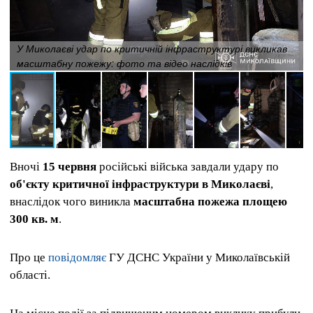
У Миколаєві удар по критичній інфраструктурі викликав
масштабну пожежу: фото та відео наслідків
Вночі
15 червня
російські війська завдали удару по
об'єкту критичної інфраструктури в Миколаєві
,
внаслідок чого виникла
масштабна пожежа площею
300 кв. м
.
Про це
повідомляє
ГУ ДСНС України у Миколаївській
області.