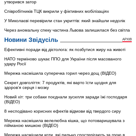
утворився затор
Співробітників ТЦК викрили у фіктивних мобілізаціях
У Миколаєві перевірили стан укриттів: який знайшли недолік
Через аномальну спеку частина Львова залишилася без світла
Новини Звідусіль
АРХІВ
Ефективні поради від дієтолога: як позбутися жиру на животі
НАТО терміново шукає ППО для України після масованого
удару Росії
Мережа насмішила суперечка горил через дощ (ВІДЕО)
Секрет довголіття: 7 продуктів, які варто їсти щодня для
здоров’я серця і мозку
Новий хіт: три собаки поєднали зусилля заради їжі господаря
(ВІДЕО)
8 несподівано корисних ефектів відмови від твердого сиру
Мережа насмішила велелюбна кішка, що потоваришувала з
пійманою мишкою (ВІДЕО)
Мережа насмішили коти, які пильно спостерігають за грою в