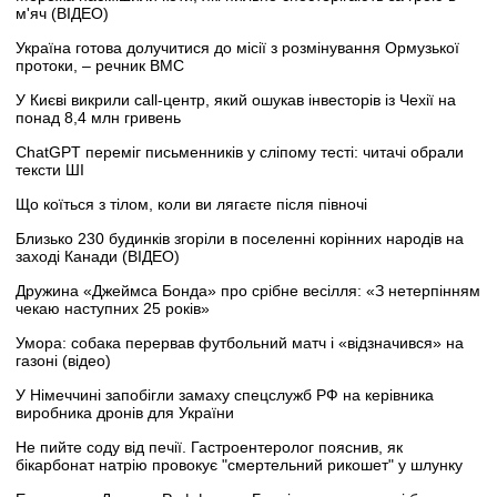
м'яч (ВІДЕО)
Україна готова долучитися до місії з розмінування Ормузької
протоки, – речник ВМС
У Києві викрили call-центр, який ошукав інвесторів із Чехії на
понад 8,4 млн гривень
ChatGPT переміг письменників у сліпому тесті: читачі обрали
тексти ШІ
Що коїться з тілом, коли ви лягаєте після півночі
Близько 230 будинків згоріли в поселенні корінних народів на
заході Канади (ВІДЕО)
Дружина «Джеймса Бонда» про срібне весілля: «З нетерпінням
чекаю наступних 25 років»
Умора: собака перервав футбольний матч і «відзначився» на
газоні (відео)
У Німеччині запобігли замаху спецслужб РФ на керівника
виробника дронів для України
Не пийте соду від печії. Гастроентеролог пояснив, як
бікарбонат натрію провокує "смертельний рикошет" у шлунку