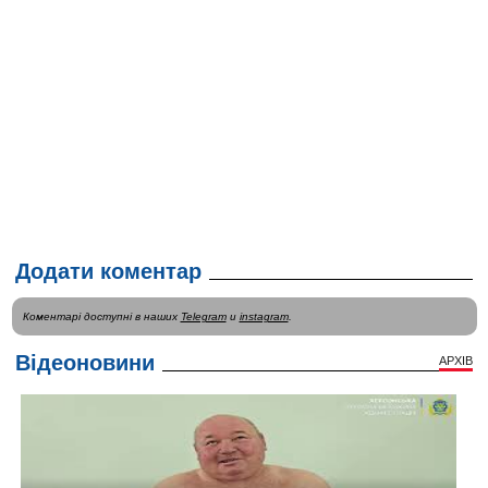
Додати коментар
Коментарі доступні в наших
Telegram
и
instagram
.
Відеоновини
АРХІВ