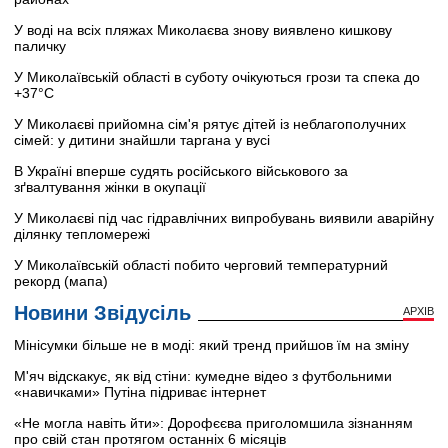
У воді на всіх пляжах Миколаєва знову виявлено кишкову
паличку
У Миколаївській області в суботу очікуються грози та спека до
+37°C
У Миколаєві прийомна сім'я рятує дітей із неблагополучних
сімей: у дитини знайшли таргана у вусі
В Україні вперше судять російського військового за
зґвалтування жінки в окупації
У Миколаєві під час гідравлічних випробувань виявили аварійну
ділянку тепломережі
У Миколаївській області побито черговий температурний
рекорд (мапа)
Новини Звідусіль
АРХІВ
Мінісумки більше не в моді: який тренд прийшов їм на зміну
М'яч відскакує, як від стіни: кумедне відео з футбольними
«навичками» Путіна підриває інтернет
«Не могла навіть йти»: Дорофєєва приголомшила зізнанням
про свій стан протягом останніх 6 місяців