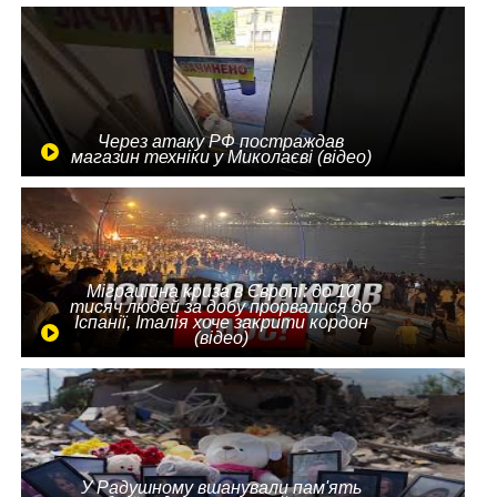
Через атаку РФ постраждав
магазин техніки у Миколаєві (відео)
Міграційна криза в Європі: до 10
тисяч людей за добу прорвалися до
Іспанії, Італія хоче закрити кордон
(відео)
У Радушному вшанували пам'ять