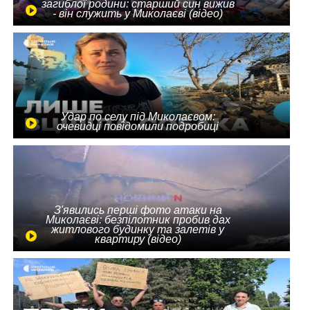
загиблої родини: старший син вижив
- він служить у Миколаєві (відео)
Удар по селу під Миколаєвом:
очевидці повідомили подробиці
З'явились перші фото атаки на
Миколаєві: безпілотник пробив дах
житлового будинку та залетів у
квартиру (відео)