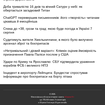
Доба тривалістю 16 днів та вічний Сатурн у небі: як
обертається загадковий Титан
ChatGPT перевершив письменників: його «творчість» читачам
цікавіша й емоційніша
Спека до +38, грози та град: якою буде погода в Україні 7
серпня
Судитимуть жителя Хмельниччини, в якого було вилучено
арсенал зброї та боєприпасів
«Нетривіальний і дієвий варіант»: Клімкін оцінив ймовірність
призначення Павла Паліси послом у США
Удари по Криму та Ярославлю: СБУ підтвердила ураження
кораблів ФСБ і великого НПЗ
Інцидент в аеропорту Лейпцига: Бундестаг спростував
інформацію про боєприпаси на борту літака
© 2026.
Миколаївська обласна інтернет-газета
«Новини N»
це: 705,416 новин, 0 коментарів
и 19 років 5 місяців 24 дня онлайн.