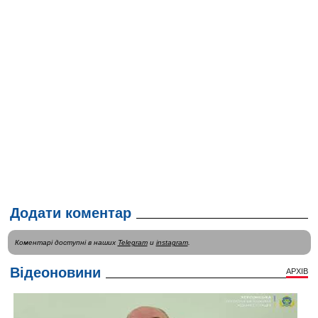
Додати коментар
Коментарі доступні в наших
Telegram
и
instagram
.
Відеоновини
АРХІВ