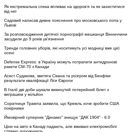
Як екстремальна спека впливає на здоров’я та як захиститися
від неї
Садовий написав дивне пояснення про московського попа у
Львові
За розповсюдження дитячої порнографії мешканця Вінниччини
засудили до 9 років ув’язнення
Тренди головних уборів, які носитимуть усі модниці вже цієї
осені
Defense Express: в Україну можуть потрапити антидронові
ракети CM-70 з Канади
Асист Судакова, звитяга Сікана та розгром від Бенфіки:
результати кваліфікації Ліги Європи
В Італії дві доби шукали викинутий лотерейний білет з
виграшем у мільйон
Соратниця Трампа заявила, що Кремль хоче зробити США
покірними
Ймовірний суперник "Динамо" знищує "ДАК 1904" - 6:0
Ціни на авто в Канаді падають, але вживані електромобілі
стрімко дорожчають