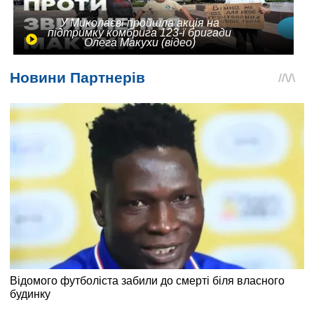
У Миколаєві пройшла акція на
підтримку комбрига 123-ї бригади
Олега Макухи (відео)