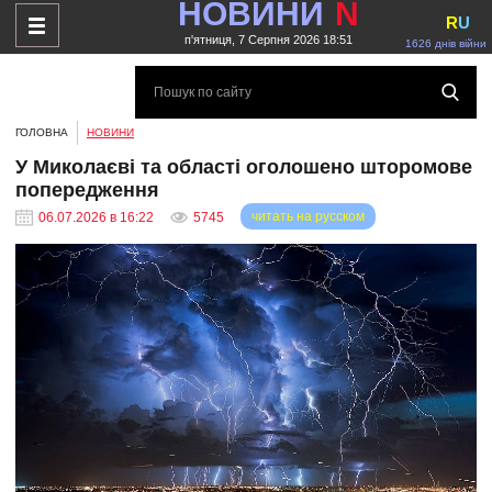
НОВИНИ
N
R
U
п'ятниця, 7 Серпня 2026 18:51
1626 днів війни
ГОЛОВНА
НОВИНИ
У Миколаєві та області оголошено шторомове
попередження
читать на русском
06.07.2026 в 16:22
5745