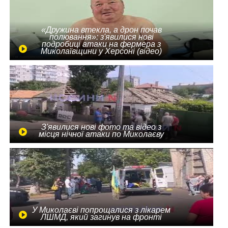
«Дружина втекла, а дрон почав
полювання»: з'явилися нові
подробиці атаки на фермера з
Миколаївщини у Херсоні (відео)
З'явилися нові фото та відео з
місця нічної атаки по Миколаєву
У Миколаєві попрощалися з лікарем
ЛШМД, який загинув на фронті