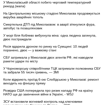
У Миколаївській області побито черговий температурний
рекорд (мапа)
На Центральному міському стадіоні Миколаєва продовжується
вирубка аварійних тополь
Смертельна ДТП під Миколаєвом: в аварії зіткнулися фура,
автобус та позашляховик
У морі біля Коблево вибухнула міна: одна людина загинула,
двоє постраждали
Росія вдарила дроном по ринку на Сумщині: 10 людей
поранено, двоє — у важкому стані
СБУ затримала у Миколаєві двох агентів РФ, які наводили
ракетні удари по місту
У Чорноморську співробітники ТЦК затримали полковника СБУ
та забрали 55 тисяч гривень, — ЗМІ
Коли відкриють проїзд 6-ою Слобідською у Миколаєві: ремонт
виходить на фінішну пряму
Розвідка США попередила про ризик нападу РФ на країну
НАТО ще до закінчення війни в Україні, - WSJ
ЗСУ встановили вогневий контроль над ключовими