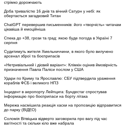
стрімко дорожчають
Доба тривалістю 16 днів та вічний Сатурн у небі: як
обертається загадковий Титан
ChatGPT перевершив письменників: його «творчість» читачам
цікавіша й емоційніша
Спека до +38, грози та град: якою буде погода в Україні 7
серпня
Судитимуть жителя Хмельниччини, в якого було вилучено
арсенал зброї та боєприпасів
«Нетривіальний і дієвий варіант»: Клімкін оцінив ймовірність
призначення Павла Паліси послом у США
Удари по Криму та Ярославлю: СБУ підтвердила ураження
кораблів ФСБ і великого НПЗ
Інцидент в аеропорту Лейпцига: Бундестаг спростував
інформацію про боєприпаси на борту літака
Мережа насмішила реакція хаски на пропозицію відправитися
до парку (ВІДЕО)
Соломія Вітвіцька відверто заговорила про вагу під час
вагітності та скільки кіло вже набрала