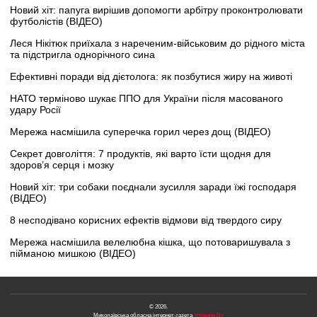
Новий хіт: папуга вирішив допомогти арбітру проконтролювати
футболістів (ВІДЕО)
Леся Нікітюк приїхала з нареченим-військовим до рідного міста
та підстригла однорічного сина
Ефективні поради від дієтолога: як позбутися жиру на животі
НАТО терміново шукає ППО для України після масованого
удару Росії
Мережа насмішила суперечка горил через дощ (ВІДЕО)
Секрет довголіття: 7 продуктів, які варто їсти щодня для
здоров’я серця і мозку
Новий хіт: три собаки поєднали зусилля заради їжі господаря
(ВІДЕО)
8 несподівано корисних ефектів відмови від твердого сиру
Мережа насмішила велелюбна кішка, що потоваришувала з
пійманою мишкою (ВІДЕО)
© 2026.
Миколаївська обласна інтернет-газета
«Новини N»