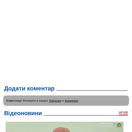
Додати коментар
Коментарі доступні в наших
Telegram
и
instagram
.
Відеоновини
АРХІВ