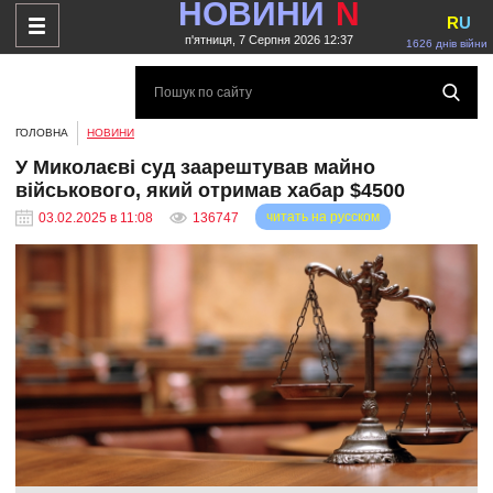
НОВИНИ
N
R
U
п'ятниця, 7 Серпня 2026 12:37
1626 днів війни
ГОЛОВНА
НОВИНИ
У Миколаєві суд заарештував майно
військового, який отримав хабар $4500
читать на русском
03.02.2025 в 11:08
136747