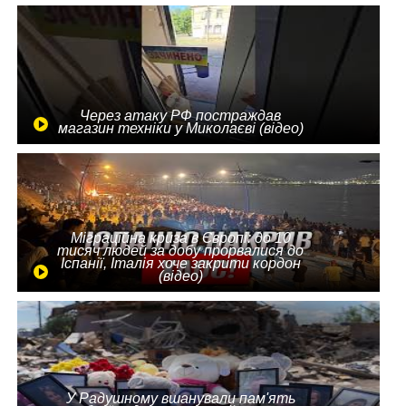
Через атаку РФ постраждав
магазин техніки у Миколаєві (відео)
Міграційна криза в Європі: до 10
тисяч людей за добу прорвалися до
Іспанії, Італія хоче закрити кордон
(відео)
У Радушному вшанували пам'ять