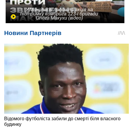
У Миколаєві пройшла акція на
підтримку комбрига 123-ї бригади
Олега Макухи (відео)