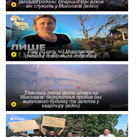
загиблої родини: старший син вижив
- він служить у Миколаєві (відео)
Удар по селу під Миколаєвом:
очевидці повідомили подробиці
З'явились перші фото атаки на
Миколаєві: безпілотник пробив дах
житлового будинку та залетів у
квартиру (відео)