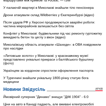
маршрутами між Кримом та Росією, — ISW
У палаючій квартирі в Миколаєві знайшли тіло пенсіонера
Дрони атакували склад Wildberries у Єкатеринбурзі (відео)
Після ударів РФ у Херсоні продовжуються аварійні роботи:
частина мікрорайонів залишається без світла
Конфлікт у Миколаєві: будівельники під час ремонту гуртожитку
викидають бетон та цеглу з вікон (відео)
Миколаївську область атакували «Шахеди»: в ОВА повідомили
про наслідки
«Литовське золото» у Миколаєві: у краєзнавчому музеї
представлено унікальні прикраси з балтійського бурштину
(фото)
Українцям за кордоном спростили оформлення паспорта
У Туреччині знайшли унікальну 1800-річну статую бога
медицини
Новини Звідусіль
АРХІВ
Ймовірний суперник "Динамо" знищує "ДАК 1904" - 6:0
Ціни на авто в Канаді падають, але вживані електромобілі