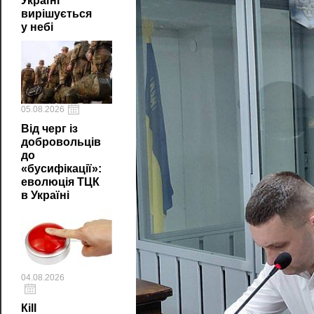
Україні
вирішується
у небі
05.08.2026
Від черг із
добровольців
до
«бусифікації»:
еволюція ТЦК
в Україні
04.08.2026
Кill