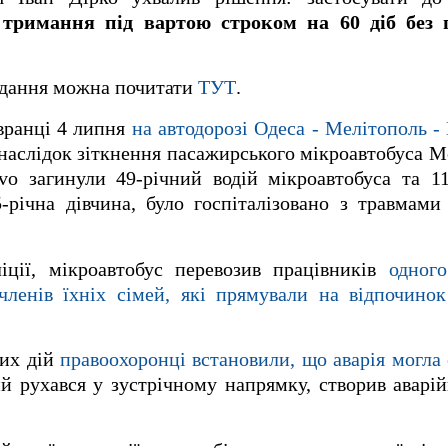
і
тримання під вартою строком на 60 діб без 
сідання можна почитати
ТУТ
.
 вранці 4 липня
на автодорозі Одеса - Мелітополь -
аслідок зіткнення пасажирського мікроавтобуса Mer
vo загинули 49-річний водій мікроавтобуса та 1
-річна дівчина, було госпіталізовано з травмами
ції, мікроавтобус перевозив працівників
одног
членів їхніх сімей, які прямували на відпочино
чих дій
правоохоронці встановили, що аварія могла 
й рухався у зустрічному напрямку, створив аварі