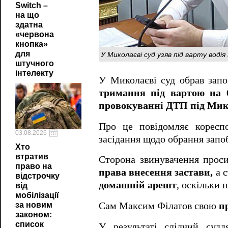
Switch –
на що
здатна
«червона
кнопка»
У Миколаєві суд узяв під варту водія
для
штучного
інтелекту
У Миколаєві суд обрав зап
тримання під вартою на 6
провокуванні ДТП під Мико
Про це повідомляє корес
03.08.2026
засідання щодо обрання запоб
Хто
втратив
Сторона звинувачення прос
право на
права внесення застави,
а с
відстрочку
домашній арешт
, оскільки 
від
мобілізації
за новим
Сам Максим Філатов свою
п
законом:
список
У результаті слідчий судд