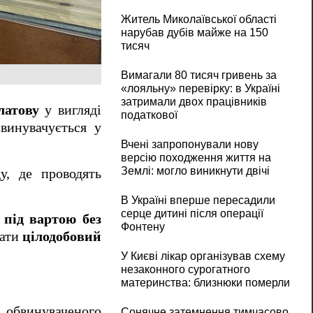
Житель Миколаївської області
нарубав дубів майже на 150
тисяч
Вимагали 80 тисяч гривень за
«лояльну» перевірку: в Україні
затримали двох працівників
латову
у вигляді
податкової
звинувачується у
Вчені запропонували нову
версію походження життя на
Землі: могло виникнути двічі
у, де проводять
В Україні вперше пересадили
серце дитині після операції
 під вартою без
Фонтену
вати
цілодобовий
У Києві лікар організував схему
незаконного сурогатного
материнства: близнюки померли
 обвинуваченого
Сонячне затемнення тимчасово