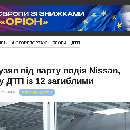
ІЛЬ
ФОТОРЕПОРТАЖ
БЛОГИ
ДТП
узяв під варту водія Nissan,
у ДТП із 12 загиблими
 Груздова
читать на русском