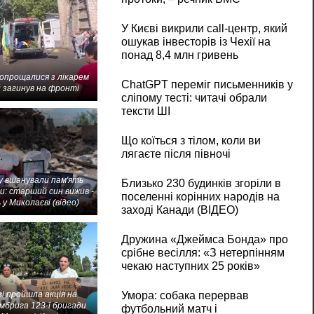
У Києві викрили call-центр, який
ошукав інвесторів із Чехії на
понад 8,4 млн гривень
попрощалися з лікарем
ChatGPT переміг письменників у
 загинув на фронті
сліпому тесті: читачі обрали
тексти ШІ
Що коїться з тілом, коли ви
лягаєте після півночі
 вшанували пам'ять
Близько 230 будинків згоріли в
и: старший син вижив -
поселенні корінних народів на
 у Миколаєві (відео)
заході Канади (ВІДЕО)
Дружина «Джеймса Бонда» про
срібне весілля: «З нетерпінням
чекаю наступних 25 років»
Умора: собака перервав
і пройшла акція на
мбрига 123-ї бригади
футбольний матч і