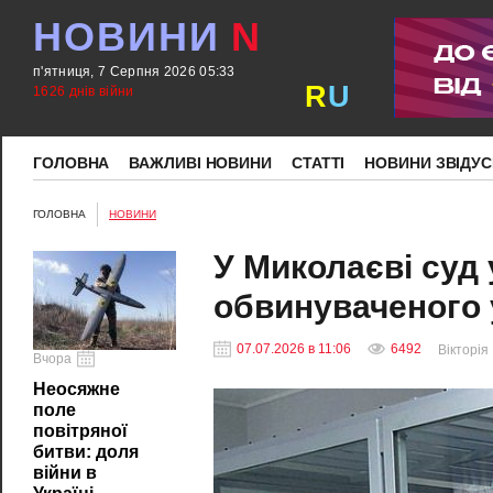
НОВИНИ
N
п'ятниця, 7 Серпня 2026 05:33
R
U
1626 днів війни
ГОЛОВНА
ВАЖЛИВІ НОВИНИ
СТАТТІ
НОВИНИ ЗВІДУС
ГОЛОВНА
НОВИНИ
У Миколаєві суд 
обвинуваченого 
07.07.2026 в 11:06
6492
Вікторія
Вчора
Неосяжне
поле
повітряної
битви: доля
війни в