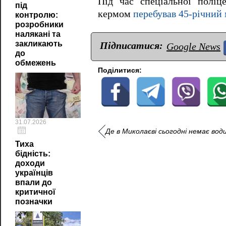
Під час спеціальної поліц
під
кермом
перебував 45-річний 
контролю:
розробники
налякані та
закликають
Підписатися:
Google News
до
обмежень
Поділитися:
31.07.2026
Де в Миколаєві сьогодні немає води
Тиха
бідність:
доходи
українців
впали до
критичної
позначки