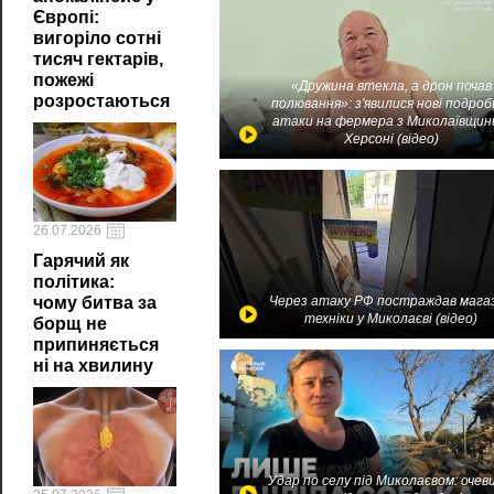
Європі:
вигоріло сотні
тисяч гектарів,
пожежі
«Дружина втекла, а дрон почав
розростаються
полювання»: з'явилися нові подроб
атаки на фермера з Миколаївщин
Херсоні (відео)
26.07.2026
Гарячий як
політика:
чому битва за
Через атаку РФ постраждав мага
техніки у Миколаєві (відео)
борщ не
припиняється
ні на хвилину
Удар по селу під Миколаєвом: очев