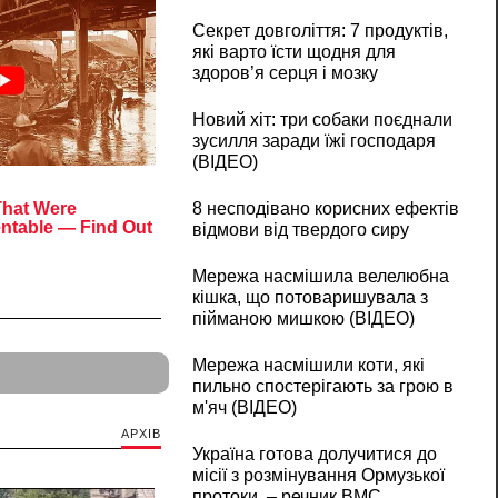
Секрет довголіття: 7 продуктів,
які варто їсти щодня для
здоров’я серця і мозку
Новий хіт: три собаки поєднали
зусилля заради їжі господаря
(ВІДЕО)
8 несподівано корисних ефектів
відмови від твердого сиру
Мережа насмішила велелюбна
кішка, що потоваришувала з
пійманою мишкою (ВІДЕО)
Мережа насмішили коти, які
пильно спостерігають за грою в
м'яч (ВІДЕО)
АРХІВ
Україна готова долучитися до
місії з розмінування Ормузької
протоки, – речник ВМС