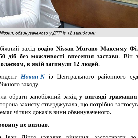
 Nissan, обвинуваченого у ДТП із 12 загиблими
обіжний захід
водію Nissan Murano Максиму Фі
0 діб без можливості внесення застави
. Він 
лаєвом, в якій загинули 12 людей
.
пондент
Новин-N
із Центрального районного суд
іжного заходу.
ила обрати запобіжний захід
у вигляді тримання
торона захисту стверджувала, що потрібно застосу
немає чітких доказів вини обвинуваченого.
ровину не визнав
.
я Іван Дірко ухвалив рішення: застосувати до