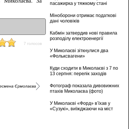
з Миколаєва. За
пасажирка у тяжкому стані
Міноборони отримає податкові
дані чоловіків
Кабмін затвердив нові правила
розподілу електроенергії
7 голосов
У Миколаєві зіткнулися два
«Фольксвагени»
Куди сходити в Миколаєві з 7 по
13 серпня: перелік заходів
Фотограф показала дивовижних
знесмена Єрмолаєва
птахів Миколаєва (фото)
У Миколаєві «Форд» в'їхав у
«Сузукі», виїжджаючи на міст