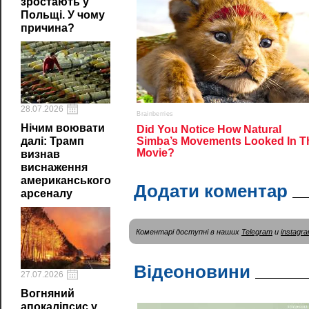
зростають у
Польщі. У чому
причина?
28.07.2026
Нічим воювати
далі: Трамп
визнав
виснаження
американського
Додати коментар
арсеналу
Коментарі доступні в наших
Telegram
и
instagr
Відеоновини
27.07.2026
Вогняний
апокаліпсис у