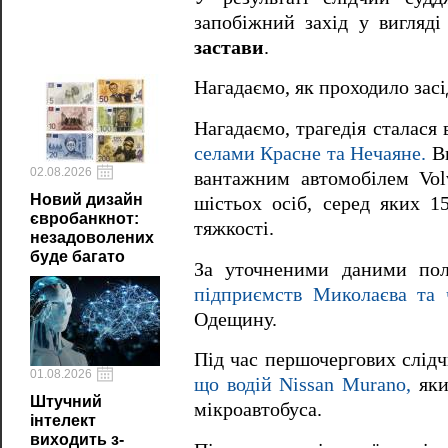
запобіжний захід у вигляд
застави
.
Нагадаємо, як проходило за
Нагадаємо, трагедія сталася
селами Красне та Нечаяне.
Вн
02.08.2026
вантажним автомобілем Vol
Новий дизайн
шістьох осіб, серед яких 15
євробанкнот:
тяжкості.
незадоволених
буде багато
За уточненими даними полі
підприємств Миколаєва та 
Одещину.
Під час першочергових слід
01.08.2026
що водій Nissan Murano,
яки
Штучний
мікроавтобуса.
інтелект
виходить з-