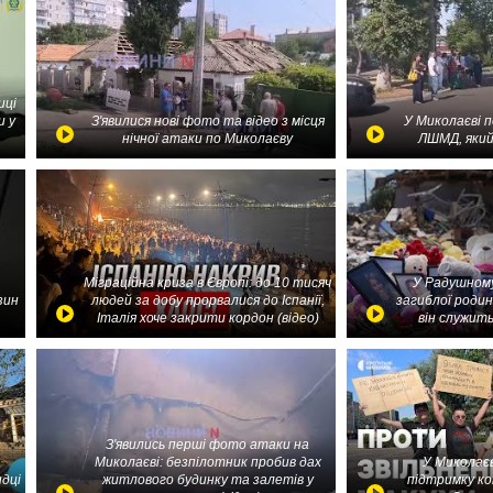
иці
и у
З'явилися нові фото та відео з місця
У Миколаєві 
нічної атаки по Миколаєву
ЛШМД, який
Міграційна криза в Європі: до 10 тисяч
У Радушному
зин
людей за добу прорвалися до Іспанії,
загиблої родин
Італія хоче закрити кордон (відео)
він служить
З'явились перші фото атаки на
Миколаєві: безпілотник пробив дах
У Миколаєв
идці
житлового будинку та залетів у
підтримку ко