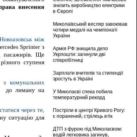
знизить виробництво електрики
права внесення
в Європі
Миколаївський весляр завоював
чотири медалі на чемпіонаті
України
 Новоазовськ між
cedes Sprinter з
Армія РФ знищила депо
1 пасажирів. Ще
Укрпошти: загинули дві
співробітниці
 різного ступеня
Зарплати вчителів та стипендії
зростуть в Україні
о з комунальних
к
до лиману на
У Миколаєві спека побила
температурний рекорд
статися через те,
Постріли в центрі Кривого Рогу:
є поранений, стрілець втік
йну ситуацію для
ДТП з фурою під Миколаєвом:
водій легковика загинув,