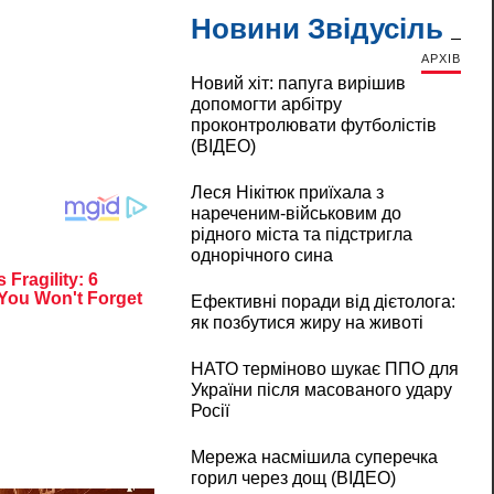
Новини Звідусіль
АРХІВ
Новий хіт: папуга вирішив
допомогти арбітру
проконтролювати футболістів
(ВІДЕО)
Леся Нікітюк приїхала з
нареченим-військовим до
рідного міста та підстригла
однорічного сина
Ефективні поради від дієтолога:
як позбутися жиру на животі
НАТО терміново шукає ППО для
України після масованого удару
Росії
Мережа насмішила суперечка
горил через дощ (ВІДЕО)