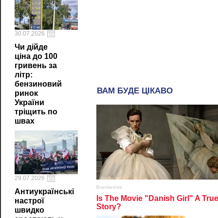
30.07.2026
Чи дійде
ціна до 100
гривень за
літр:
бензиновий
ринок
України
тріщить по
швах
29.07.2026
Антиукраїнські
настрої
швидко