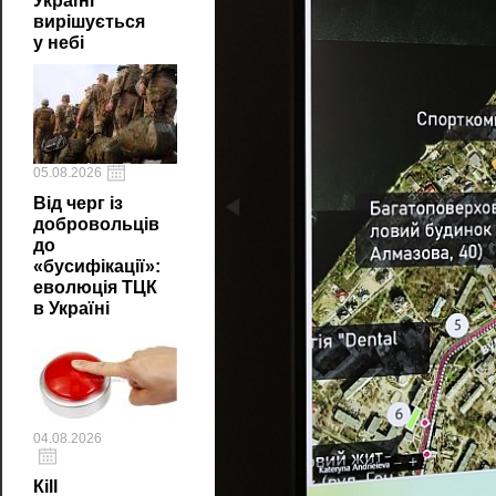
Україні
вирішується
у небі
05.08.2026
Від черг із
добровольців
до
«бусифікації»:
еволюція ТЦК
в Україні
04.08.2026
Кill