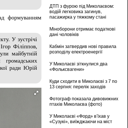
ДТП з фурою під Миколаєвом:
водій легковика загинув,
пасажирка у тяжкому стані
над формуванням
Міноборони отримає податкові
дані чоловіків
кту. У зустрічі
Ігор Філіппов,
Кабмін затвердив нові правила
розподілу електроенергії
нули майбутній
м громадських
У Миколаєві зіткнулися два
ької ради Юрій
«Фольксвагени»
Куди сходити в Миколаєві з 7 по
13 серпня: перелік заходів
Фотограф показала дивовижних
птахів Миколаєва (фото)
У Миколаєві «Форд» в'їхав у
«Сузукі», виїжджаючи на міст