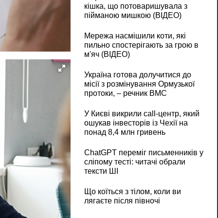
кішка, що потоваришувала з
пійманою мишкою (ВІДЕО)
Мережа насмішили коти, які
пильно спостерігають за грою в
м'яч (ВІДЕО)
Україна готова долучитися до
місії з розмінування Ормузької
протоки, – речник ВМС
У Києві викрили call-центр, який
ошукав інвесторів із Чехії на
понад 8,4 млн гривень
ChatGPT переміг письменників у
сліпому тесті: читачі обрали
тексти ШІ
Що коїться з тілом, коли ви
лягаєте після півночі