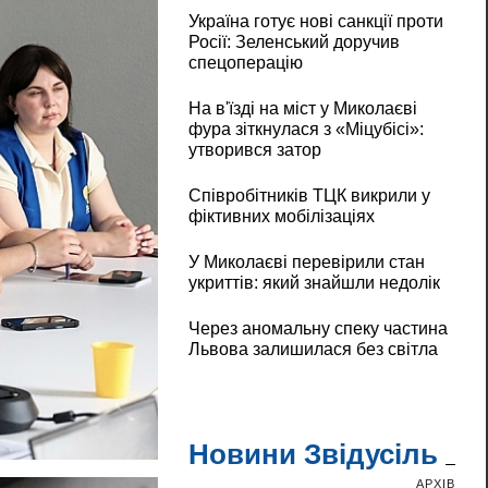
Україна готує нові санкції проти
Росії: Зеленський доручив
спецоперацію
На в'їзді на міст у Миколаєві
фура зіткнулася з «Міцубісі»:
утворився затор
Співробітників ТЦК викрили у
фіктивних мобілізаціях
У Миколаєві перевірили стан
укриттів: який знайшли недолік
Через аномальну спеку частина
Львова залишилася без світла
Новини Звідусіль
АРХІВ