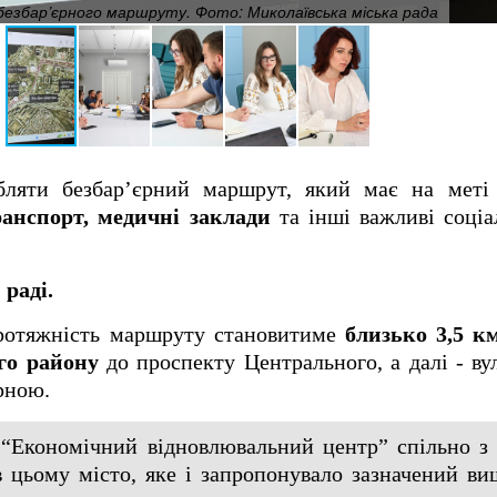
безбар’єрного маршруту. Фото: Миколаївська міська рада
бляти безбар’єрний маршрут, який має на мет
анспорт, медичні заклади
та інші важливі соціа
 раді.
протяжність маршруту становитиме
близько 3,5 км
го району
до проспекту Центрального, а далі - в
рною.
 “Економічний відновлювальний центр” спільно з 
 цьому місто, яке і запропонувало зазначений ви