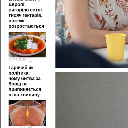
Європі:
вигоріло сотні
тисяч гектарів,
пожежі
розростаються
26.07.2026
Гарячий як
політика:
чому битва за
борщ не
припиняється
ні на хвилину