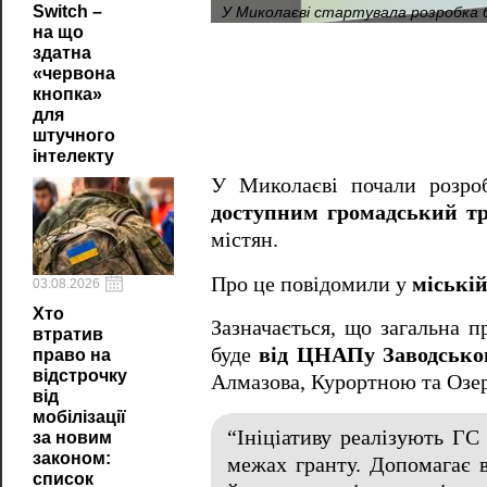
У Миколаєві стартувала розробка 
Switch –
на що
здатна
«червона
кнопка»
для
штучного
інтелекту
У Миколаєві почали розро
доступним громадський тр
містян.
Про це повідомили у
міській
03.08.2026
Хто
Зазначається, що загальна 
втратив
буде
від ЦНАПу Заводсько
право на
відстрочку
Алмазова, Курортною та Озе
від
мобілізації
“Ініціативу реалізують ГС
за новим
законом:
межах гранту. Допомагає в
список