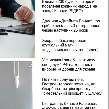
Близько 230 будинків згоріли в
поселенні корінних народів на
заході Канади (ВІДЕО)
Дружина «Джеймса Бонда» про
срібне весілля: «З нетерпінням
чекаю наступних 25 років»
Умора: собака перервав
футбольний матч і
«відзначився» на газоні (відео)
У Німеччині запобігли замаху
спецслужб РФ на керівника
виробника дронів для України
Не пийте соду від печії.
Гастроентеролог пояснив, як
бікарбонат натрію провокує
"смертельний рикошет" у шлунку
Ексгравець Динамо Раффаел:
«Блохін не давав мені багато