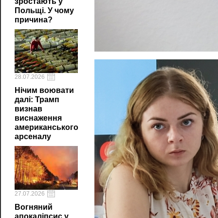
зростають у
Польщі. У чому
причина?
28.07.2026
Нічим воювати
далі: Трамп
визнав
виснаження
американського
арсеналу
27.07.2026
Вогняний
апокаліпсис у