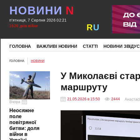
НОВИНИ
N
п'ятниця, 7 Серпня 2026 02:21
R
U
1626 днів війни
ГОЛОВНА
ВАЖЛИВІ НОВИНИ
СТАТТІ
НОВИНИ ЗВІДУС
ГОЛОВНА
НОВИНИ
У Миколаєві ста
маршруту
21.05.2026 в 15:50
2444
Анастасі
Вчора
Неосяжне
поле
повітряної
битви: доля
війни в