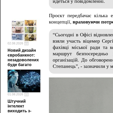
йдеться у повідомленні.
Проєкт передбачає кілька е
концепції,
враховуючи потре
“Сьогодні в Офісі відновле
взяли участь віцемер Серг
02.08.2026
фахівці міської ради та 
Новий дизайн
маршрут безпосередньо 
євробанкнот:
організацій. До обговоре
незадоволених
буде багато
Степанець”, - зазначили у м
01.08.2026
Штучний
інтелект
виходить з-