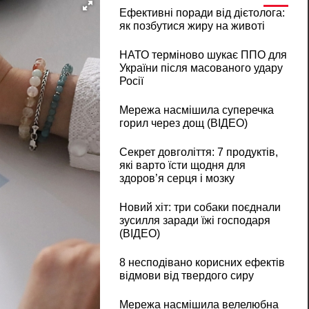
Ефективні поради від дієтолога:
як позбутися жиру на животі
НАТО терміново шукає ППО для
України після масованого удару
Росії
Мережа насмішила суперечка
горил через дощ (ВІДЕО)
Секрет довголіття: 7 продуктів,
які варто їсти щодня для
здоров’я серця і мозку
Новий хіт: три собаки поєднали
зусилля заради їжі господаря
(ВІДЕО)
8 несподівано корисних ефектів
відмови від твердого сиру
Мережа насмішила велелюбна