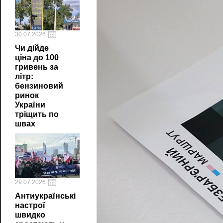
30.07.2026
Чи дійде
ціна до 100
гривень за
літр:
бензиновий
ринок
України
тріщить по
швах
29.07.2026
Антиукраїнські
настрої
швидко