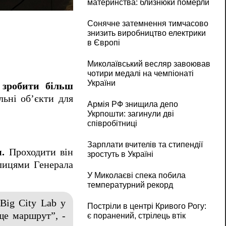
материнства: близнюки померли
У Миколаєві стартувала розробка безбар’
Сонячне затемнення тимчасово
знизить виробництво електрики
в Європі
Миколаївський весляр завоював
чотири медалі на чемпіонаті
України
і
зробити більш
льні об’єкти для
Армія РФ знищила депо
Укрпошти: загинули дві
співробітниці
Зарплати вчителів та стипендії
.
Проходити він
зростуть в Україні
улицями Генерала
У Миколаєві спека побила
температурний рекорд
Big City Lab у
Постріли в центрі Кривого Рогу:
ще маршрут”, -
є поранений, стрілець втік