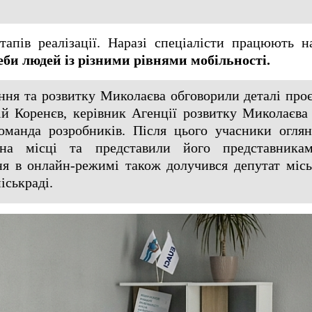
тапів реалізації. Наразі спеціалісти працюють 
би людей із різними рівнями мобільності.
ння та розвитку Миколаєва обговорили деталі проє
ій Коренєв, керівник Агенції розвитку Миколаєва 
команда розробників. Після цього учасники огля
на місці та представили його представника
ння в онлайн-режимі також долучився депутат міс
іськраді.