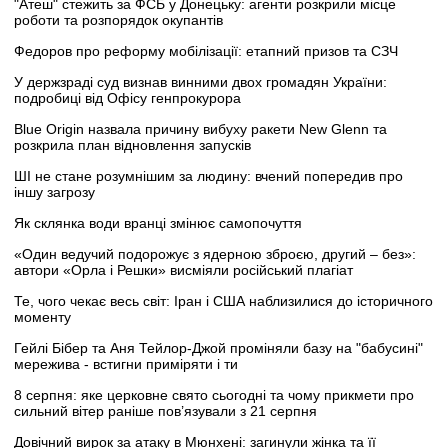
"Атеш" стежить за ФСБ у Донецьку: агенти розкрили місце
роботи та розпорядок окупантів
Федоров про реформу мобілізації: етапний призов та СЗЧ
У держзраді суд визнав винними двох громадян України:
подробиці від Офісу генпрокурора
Blue Origin назвала причину вибуху ракети New Glenn та
розкрила план відновлення запусків
ШІ не стане розумнішим за людину: вчений попередив про
іншу загрозу
Як склянка води вранці змінює самопочуття
«Один ведучий подорожує з ядерною зброєю, другий – без»:
автори «Орла і Решки» висміяли російський плагіат
Те, чого чекає весь світ: Іран і США наблизилися до історичного
моменту
Гейлі Бібер та Аня Тейлор-Джой проміняли базу на "бабусині"
мережива - встигни приміряти і ти
8 серпня: яке церковне свято сьогодні та чому прикмети про
сильний вітер раніше пов’язували з 21 серпня
Довічний вирок за атаку в Мюнхені: загинули жінка та її