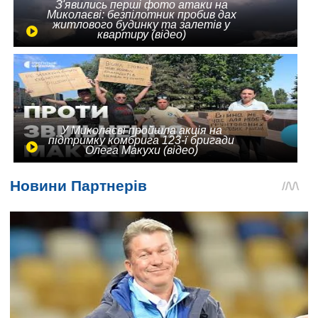
З'явились перші фото атаки на
Миколаєві: безпілотник пробив дах
житлового будинку та залетів у
квартиру (відео)
У Миколаєві пройшла акція на
підтримку комбрига 123-ї бригади
Олега Макухи (відео)