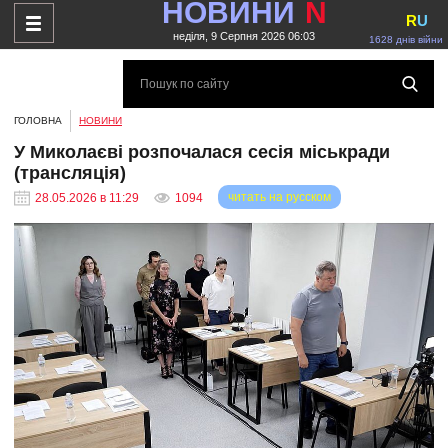
НОВИНИ
N
R
U
неділя, 9 Серпня 2026 06:03
1628 днів війни
ГОЛОВНА
НОВИНИ
У Миколаєві розпочалася сесія міськради
(трансляція)
читать на русском
28.05.2026 в 11:29
1094