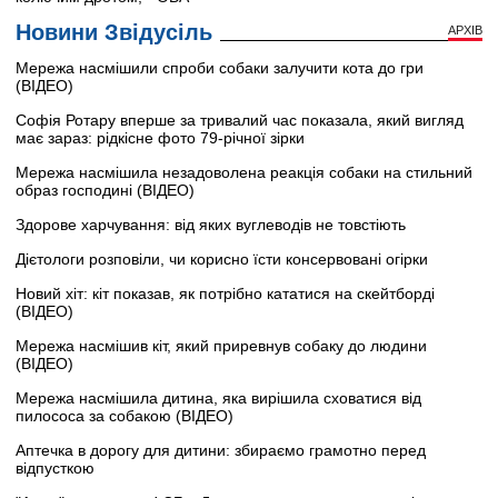
Новини Звідусіль
АРХІВ
Мережа насмішили спроби собаки залучити кота до гри
(ВІДЕО)
Софія Ротару вперше за тривалий час показала, який вигляд
має зараз: рідкісне фото 79-річної зірки
Мережа насмішила незадоволена реакція собаки на стильний
образ господині (ВІДЕО)
Здорове харчування: від яких вуглеводів не товстіють
Дієтологи розповіли, чи корисно їсти консервовані огірки
Новий хіт: кіт показав, як потрібно кататися на скейтборді
(ВІДЕО)
Мережа насмішив кіт, який приревнув собаку до людини
(ВІДЕО)
Мережа насмішила дитина, яка вирішила сховатися від
пилососа за собакою (ВІДЕО)
Аптечка в дорогу для дитини: збираємо грамотно перед
відпусткою