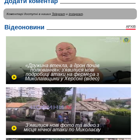
Додати коментар
Коментарі доступні в наших
Telegram
и
instagram
.
Відеоновини
АРХІВ
«Дружина втекла, а дрон почав
полювання»: з'явилися нові
подробиці атаки на фермера з
Миколаївщини у Херсоні (відео)
З'явилися нові фото та відео з
місця нічної атаки по Миколаєву