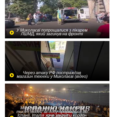
У Миколаєві попрощалися з лікарем
ЛШМД, який загинув на фронті
Через атаку РФ постраждав
магазин техніки у Миколаєві (відео)
Міграційна криза в Європі: до 10
тисяч людей за добу прорвалися до
Іспанії, Італія хоче закрити кордон