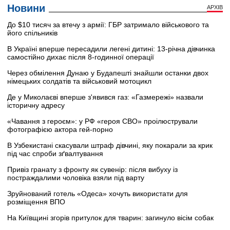
Новини
АРХІВ
До $10 тисяч за втечу з армії: ГБР затримало військового та
його спільників
В Україні вперше пересадили легені дитині: 13-річна дівчинка
самостійно дихає після 8-годинної операції
Через обмілення Дунаю у Будапешті знайшли останки двох
німецьких солдатів та військовий мотоцикл
Де у Миколаєві вперше з'явився газ: «Газмережі» назвали
історичну адресу
«Чавання з героєм»: у РФ «героя СВО» проілюстрували
фотографією актора гей-порно
В Узбекистані скасували штраф дівчині, яку покарали за крик
під час спроби зґвалтування
Привіз гранату з фронту як сувенір: після вибуху із
постраждалими чоловіка взяли під варту
Зруйнований готель «Одеса» хочуть використати для
розміщення ВПО
На Київщині згорів притулок для тварин: загинуло вісім собак