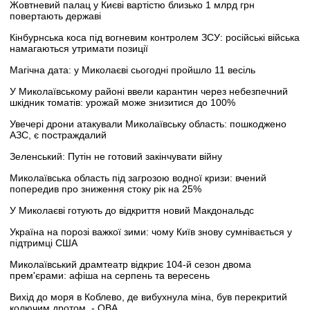
Жовтневий палац у Києві вартістю близько 1 млрд грн
повертають державі
Кінбурнська коса під вогневим контролем ЗСУ: російські війська
намагаються утримати позиції
Магічна дата: у Миколаєві сьогодні пройшло 11 весіль
У Миколаївському районі ввели карантин через небезпечний
шкідник томатів: урожай може знизитися до 100%
Увечері дрони атакували Миколаївську область: пошкоджено
АЗС, є постраждалий
Зеленський: Путін не готовий закінчувати війну
Миколаївська область під загрозою водної кризи: вчений
попередив про зниження стоку рік на 25%
У Миколаєві готують до відкриття новий Макдональдс
Україна на порозі важкої зими: чому Київ знову сумнівається у
підтримці США
Миколаївський драмтеатр відкриє 104-й сезон двома
прем'єрами: афіша на серпень та вересень
Вихід до моря в Коблево, де вибухнула міна, був перекритий
колючим дротом, - ОВА