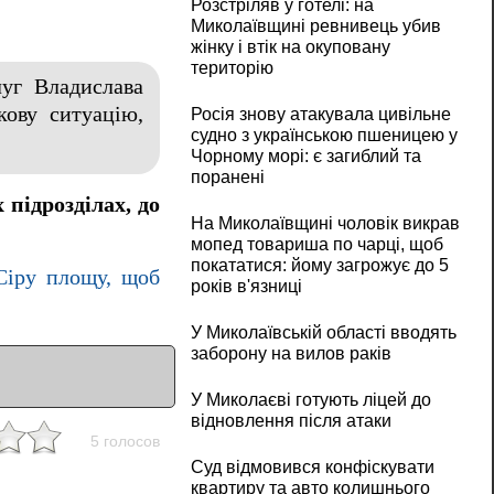
Розстріляв у готелі: на
Миколаївщині ревнивець убив
жінку і втік на окуповану
територію
луг Владислава
кову ситуацію,
Росія знову атакувала цивільне
судно з українською пшеницею у
Чорному морі: є загиблий та
поранені
підрозділах, до
На Миколаївщині чоловік викрав
мопед товариша по чарці, щоб
покататися: йому загрожує до 5
 Сіру площу, щоб
років в'язниці
У Миколаївській області вводять
заборону на вилов раків
У Миколаєві готують ліцей до
відновлення після атаки
5 голосов
Суд відмовився конфіскувати
квартиру та авто колишнього