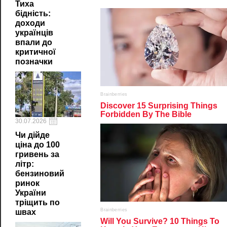
Тиха
бідність:
доходи
українців
впали до
критичної
позначки
30.07.2026
Чи дійде
ціна до 100
гривень за
літр:
бензиновий
ринок
України
тріщить по
швах