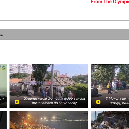
am
.
иці
и у
З'явилися нові фото та відео з місця
У Миколаєві 
нічної атаки по Миколаєву
ЛШМД, який