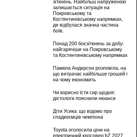
зіткнень. Найбільш напруженою
залишається ситуація на
Покровському та
Костянтинівському напрямках,
де відбулася значна частина
боїв.
Понад 200 боєзіткнень за добу:
найгарячіше на Покровському
та Костянтинівському напрямках
Памела Андерсон розповіла, на
що витрачає найбільше грошей і
на чому економить
Чи корисно їсти сир щодня:
дієтологи пояснили нюанси
Діти Усика: що відомо про
спадкоємців чемпіона
Toyota оголосила ціни на
електричний кросовер bZ 2027