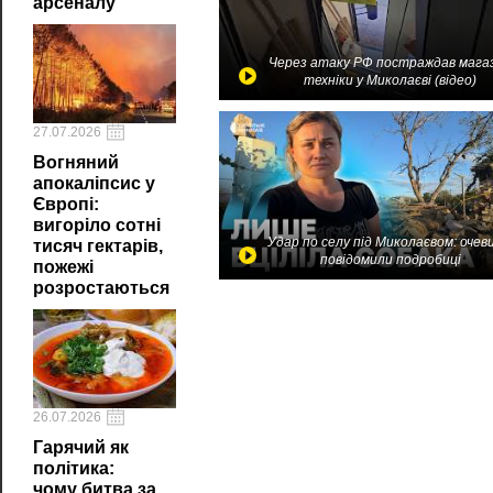
арсеналу
Через атаку РФ постраждав мага
техніки у Миколаєві (відео)
27.07.2026
Вогняний
апокаліпсис у
Європі:
вигоріло сотні
Удар по селу під Миколаєвом: очев
тисяч гектарів,
повідомили подробиці
пожежі
розростаються
26.07.2026
Гарячий як
політика:
чому битва за