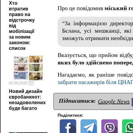
Хто
Про це повідомив
міський г
втратив
право на
відстрочку
“За інформацією директор
від
Бєлана, усі мешканці, як
мобілізації
за новим
зможуть отримати необхідні
законом:
список
Вказується, що прийом відб
яких було здійснено попере
Нагадаємо, як раніше пові
забрати пасажирів біля ЦНАП
02.08.2026
Новий дизайн
євробанкнот:
Підписатися:
Google News
незадоволених
буде багато
Поділитися: