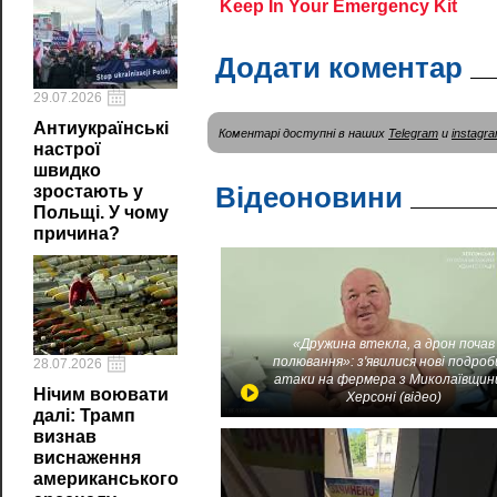
Додати коментар
29.07.2026
Антиукраїнські
Коментарі доступні в наших
Telegram
и
instagr
настрої
швидко
Відеоновини
зростають у
Польщі. У чому
причина?
«Дружина втекла, а дрон почав
полювання»: з'явилися нові подроб
28.07.2026
атаки на фермера з Миколаївщин
Нічим воювати
Херсоні (відео)
далі: Трамп
визнав
виснаження
американського