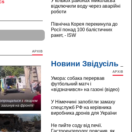
У кількох районах Миколаєва
відключили воду через аварійні
роботи
Північна Корея перекинула до
Росії понад 100 балістичних
ракет, - ISW
АРХІВ
Новини Звідусіль
АРХІВ
Умора: собака перервав
футбольний матч і
«відзначився» на газоні (відео)
попрощалися з лікарем
У Німеччині запобігли замаху
 загинув на фронті
спецслужб РФ на керівника
виробника дронів для України
Не пийте соду від печії.
Гастроентеролог пояснив, як