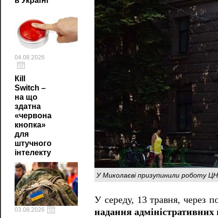
в Україні
04.08.2026
Кill
Switch –
на що
здатна
«червона
кнопка»
для
штучного
інтелекту
У Миколаєві призупинили роботу ЦН
У середу, 13 травня, через 
03.08.2026
надання адміністративних 