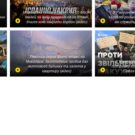
Міграційна криза в Європі: до 10 тисяч
У Радушному
зин
людей за добу прорвалися до Іспанії,
загиблої родин
Італія хоче закрити кордон (відео)
він служить
З'явились перші фото атаки на
Миколаєві: безпілотник пробив дах
У Миколаєв
идці
житлового будинку та залетів у
підтримку ко
квартиру (відео)
Олега 