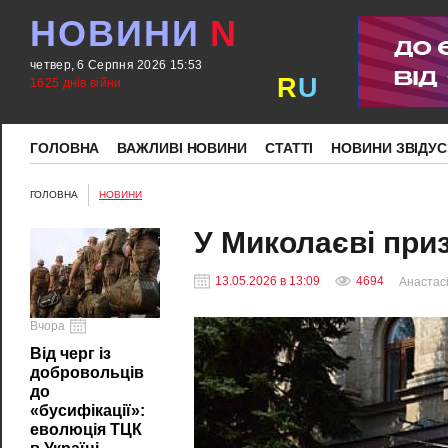
НОВИНИ
N
четвер, 6 Серпня 2026 15:53
R
U
1625 днів війни
ГОЛОВНА
ВАЖЛИВІ НОВИНИ
СТАТТІ
НОВИНИ ЗВІДУС
ГОЛОВНА
НОВИНИ
У Миколаєві при
13.05.2026 в 13:09
4694
Анастасі
Вчора
Від черг із
добровольців
до
«бусифікації»:
еволюція ТЦК