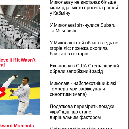
Миколаєву не вистачає більше
мільярда: місто просить грошей
у Кабміну
У Миколаєві зіткнулися Subaru
та Mitsubishi
У Миколаївській області ледь не
згорів ліс: пожежа охопила
близько 5 гектарів
Екс-послу в США Стефанішиній
обрали запобіжний захід
Миколаїв - найспекотніший: які
температури зафіксували
синоптики (мапа)
Податкова перевірить поїздки
українців: що стане
вирішальним фактором