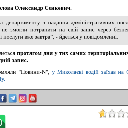
олова Олександр Сєнкевич.
а департаменту з надання адміністративних пос
і не змогли потрапити на свій запис через безпе
 послуги вже завтра”, - йдеться у повідомленні.
удеться
протягом дня у тих самих територіальних 
дній запис.
домляли "Новини-N",
у Миколаєві водій заїхав на
у.