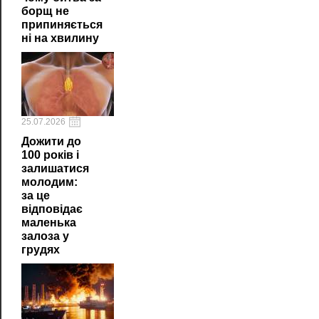
борщ не
припиняється
ні на хвилину
25.07.2026
Дожити до
100 років і
залишатися
молодим:
за це
відповідає
маленька
залоза у
грудях