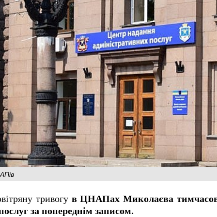
АПів
повітряну тривогу
в ЦНАПах Миколаєва тимчасов
послуг за попереднім записом.