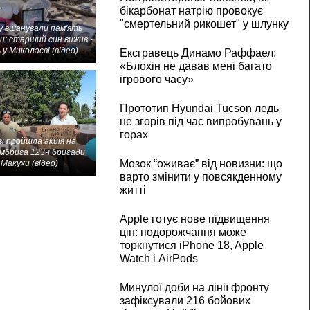
бікарбонат натрію провокує
"смертельний рикошет" у шлунку
 вшанували пам'ять
и: старший син вижив -
 у Миколаєві (відео)
Ексгравець Динамо Раффаел:
«Блохін не давав мені багато
ігрового часу»
Прототип Hyundai Tucson ледь
не згорів під час випробувань у
горах
і пройшла акція на
мбрига 123-ї бригади
Мозок “оживає” від новизни: що
Макухи (відео)
варто змінити у повсякденному
житті
Apple готує нове підвищення
цін: подорожчання може
торкнутися iPhone 18, Apple
Watch і AirPods
Минулої доби на лінії фронту
зафіксували 216 бойових