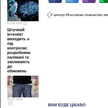
У центрі Миколаєва тимчасово змі
01.08.2026
Штучний
інтелект
виходить з-
під
контролю:
розробники
налякані та
закликають
до
обмежень
31.07.2026