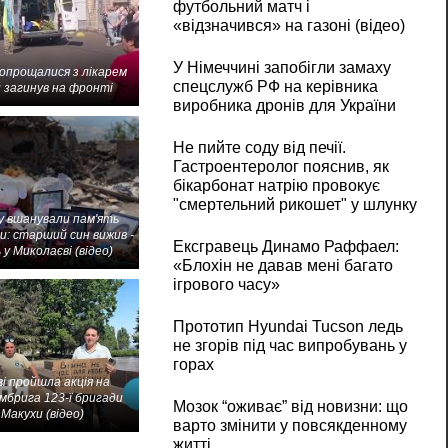
футбольний матч і
«відзначився» на газоні (відео)
У Німеччині запобігли замаху
попрощалися з лікарем
спецслужб РФ на керівника
 загинув на фронті
виробника дронів для України
Не пийте соду від печії.
Гастроентеролог пояснив, як
бікарбонат натрію провокує
"смертельний рикошет" у шлунку
 вшанували пам'ять
и: старший син вижив -
Ексгравець Динамо Раффаел:
 у Миколаєві (відео)
«Блохін не давав мені багато
ігрового часу»
Прототип Hyundai Tucson ледь
не згорів під час випробувань у
горах
і пройшла акція на
мбрига 123-ї бригади
Мозок “оживає” від новизни: що
Макухи (відео)
варто змінити у повсякденному
житті