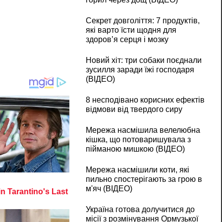
Секрет довголіття: 7 продуктів,
які варто їсти щодня для
здоров’я серця і мозку
Новий хіт: три собаки поєднали
зусилля заради їжі господаря
(ВІДЕО)
8 несподівано корисних ефектів
відмови від твердого сиру
Мережа насмішила велелюбна
кішка, що потоваришувала з
пійманою мишкою (ВІДЕО)
Мережа насмішили коти, які
пильно спостерігають за грою в
м'яч (ВІДЕО)
Україна готова долучитися до
місії з розмінування Ормузької