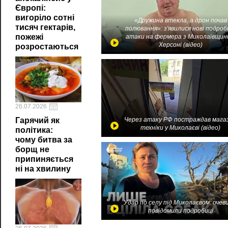
Європі:
вигоріло сотні
«Дружина втекла, а дрон почав
тисяч гектарів,
полювання»: з'явилися нові подроб
пожежі
атаки на фермера з Миколаївщин
Херсоні (відео)
розростаються
26.07.2026
Через атаку РФ постраждав мага
Гарячий як
техніки у Миколаєві (відео)
політика:
чому битва за
борщ не
припиняється
ні на хвилину
Удар по селу під Миколаєвом: очев
повідомили подробиці