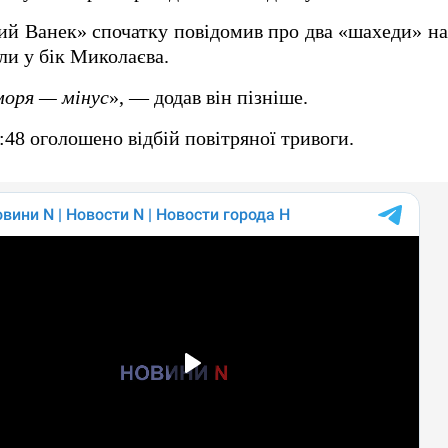
й Ванек» спочатку повідомив про два «шахеди» на
и у бік Миколаєва.
 моря — мінус
», — додав він пізніше.
:48 оголошено відбій повітряної тривоги.