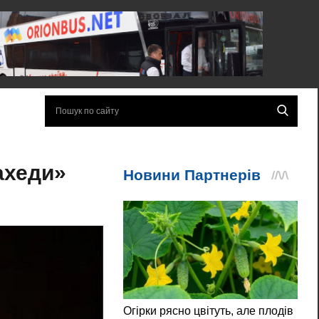
ахеди»