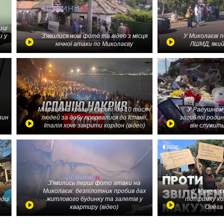
иці
и у
З'явилися нові фото та відео з місця
У Миколаєві 
нічної атаки по Миколаєву
ЛШМД, який
Міграційна криза в Європі: до 10 тисяч
У Радушному
зин
людей за добу прорвалися до Іспанії,
загиблої родин
Італія хоче закрити кордон (відео)
він служить
З'явились перші фото атаки на
Миколаєві: безпілотник пробив дах
У Миколаєв
идці
житлового будинку та залетів у
підтримку ко
квартиру (відео)
Олега 