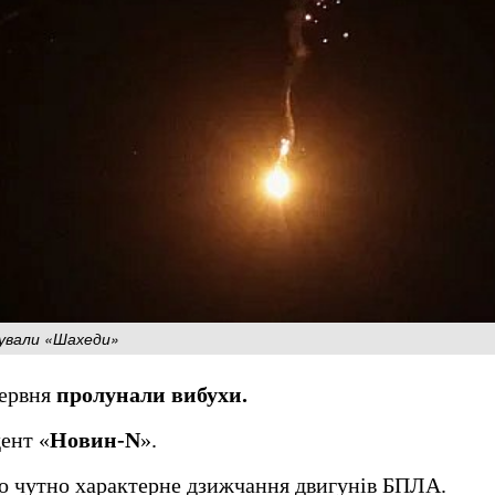
кували «Шахеди»
червня
пролунали вибухи.
ент «
Новин-N
».
ло чутно характерне дзижчання двигунів БПЛА.