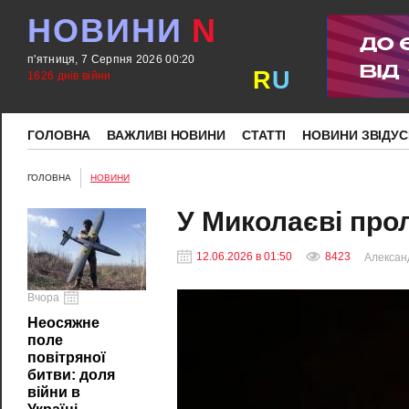
НОВИНИ
N
п'ятниця, 7 Серпня 2026 00:20
R
U
1626 днів війни
ГОЛОВНА
ВАЖЛИВІ НОВИНИ
СТАТТІ
НОВИНИ ЗВІДУС
ГОЛОВНА
НОВИНИ
У Миколаєві про
12.06.2026 в 01:50
8423
Алексан
Вчора
Неосяжне
поле
повітряної
битви: доля
війни в