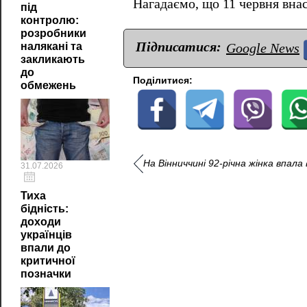
Нагадаємо, що 11 червня вна
під
контролю:
розробники
Підписатися:
налякані та
Google News
закликають
до
Поділитися:
обмежень
На Вінниччині 92-річна жінка впал
31.07.2026
Тиха
бідність:
доходи
українців
впали до
критичної
позначки