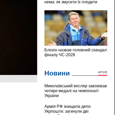
Новини
АРХІВ
Миколаївський весляр завоював
чотири медалі на чемпіонаті
України
Армія РФ знищила депо
Укрпошти: загинули дві