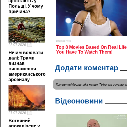
зростають у
Польщі. У чому
причина?
28.07.2026
Нічим воювати
далі: Трамп
визнав
Додати коментар
виснаження
американського
арсеналу
Коментарі доступні в наших
Telegram
и
instagr
Відеоновини
27.07.2026
Вогняний
апокаліпсис у