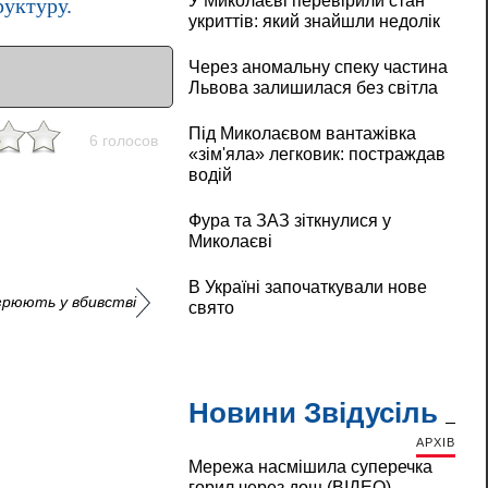
У Миколаєві перевірили стан
уктуру.
укриттів: який знайшли недолік
Через аномальну спеку частина
Львова залишилася без світла
Під Миколаєвом вантажівка
6 голосов
«зім'яла» легковик: постраждав
водій
Фура та ЗАЗ зіткнулися у
Миколаєві
В Україні започаткували нове
озрюють у вбивстві
свято
Новини Звідусіль
АРХІВ
Мережа насмішила суперечка
горил через дощ (ВІДЕО)