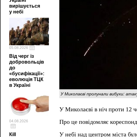
Україні
вирішується
у небі
05.08.2026
Від черг із
добровольців
до
«бусифікації»:
еволюція ТЦК
в Україні
У Миколаєві пролунали вибухи: ата
У Миколаєві в ніч проти 12 
Про це повідомляє кореспонд
04.08.2026
У небі над центром міста бу
Кill