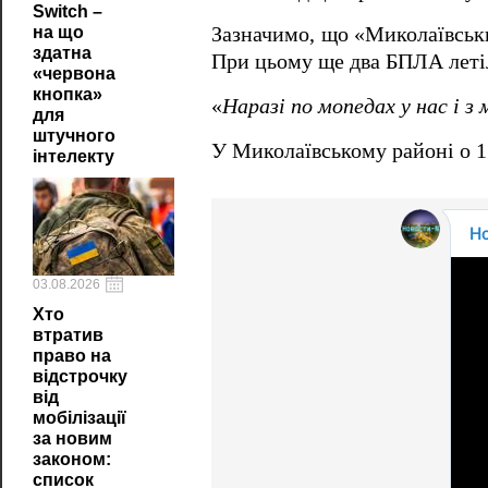
Switch –
на що
Зазначимо, що «Миколаївськи
здатна
При цьому ще два БПЛА летіл
«червона
кнопка»
«
Наразі по мопедах у нас і з
для
штучного
У Миколаївському районі о 1
інтелекту
03.08.2026
Хто
втратив
право на
відстрочку
від
мобілізації
за новим
законом:
список