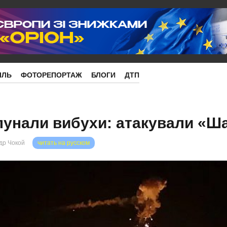
ІЛЬ
ФОТОРЕПОРТАЖ
БЛОГИ
ДТП
лунали вибухи: атакували «Ш
др Чокой
читать на русском