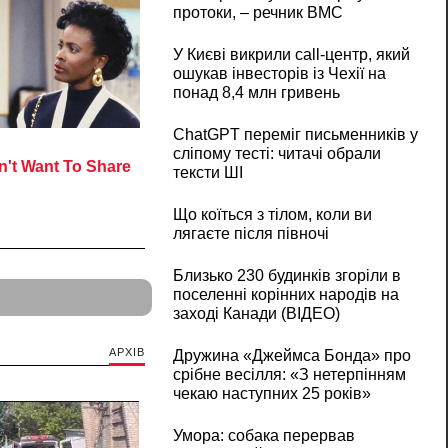
протоки, – речник ВМС
У Києві викрили call-центр, який
ошукав інвесторів із Чехії на
понад 8,4 млн гривень
ChatGPT переміг письменників у
сліпому тесті: читачі обрали
тексти ШІ
Що коїться з тілом, коли ви
лягаєте після півночі
Близько 230 будинків згоріли в
поселенні корінних народів на
заході Канади (ВІДЕО)
АРХІВ
Дружина «Джеймса Бонда» про
срібне весілля: «З нетерпінням
чекаю наступних 25 років»
Умора: собака перервав