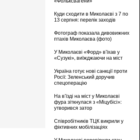
«Фольксвагени»
Куди сходити в Миколаєві з 7 по
13 серпня: перелік заходів
Фотограф показала дивовижних
птахів Миколаєва (фото)
У Миколаєві «Форд» в'їхав у
«Сузукі», виїжджаючи на міст
Україна готує нові санкції проти
Росії: Зеленський доручив
спецоперацію
На в'їзді на міст у Миколаєві
фура зіткнулася з «Міцубісі»:
утворився затор
Співробітників ТЦК викрили у
фіктивних мобілізаціях