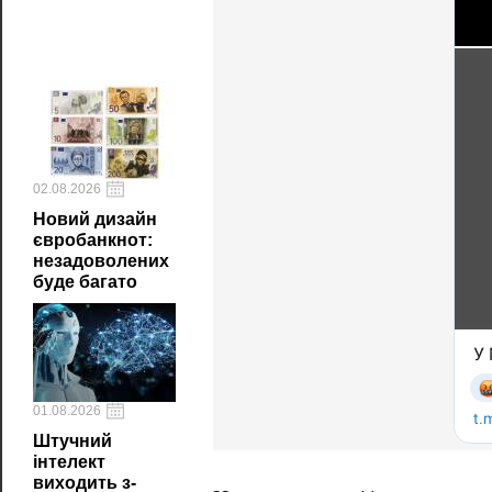
02.08.2026
Новий дизайн
євробанкнот:
незадоволених
буде багато
01.08.2026
Штучний
інтелект
виходить з-