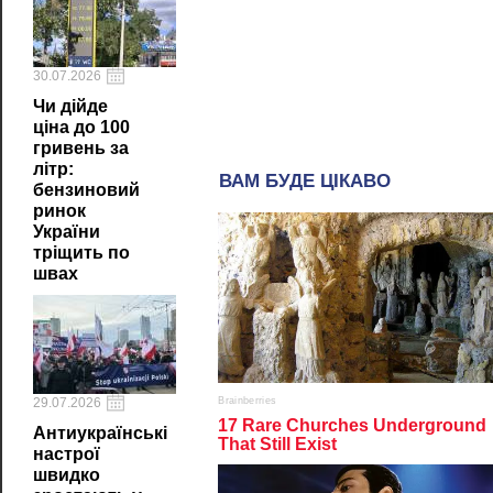
30.07.2026
Чи дійде
ціна до 100
гривень за
літр:
бензиновий
ринок
України
тріщить по
швах
29.07.2026
Антиукраїнські
настрої
швидко