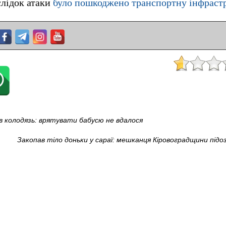
слідок атаки
було пошкоджено транспортну інфрастр
а в колодязь: врятувати бабусю не вдалося
Закопав тіло доньки у сараї: мешканця Кіровоградщини під