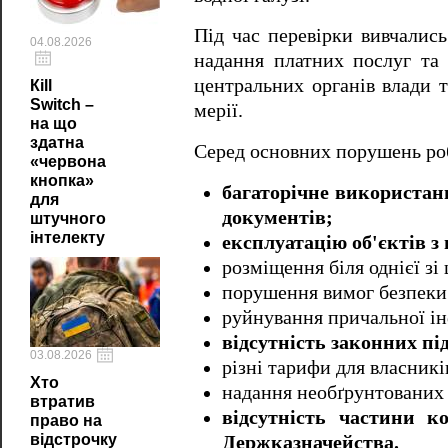
Під час перевірки вивчались
04.08.2026
надання платних послуг та 
центральних органів влади т
Кill
Switch –
мерії.
на що
здатна
Серед основних порушень роб
«червона
кнопка»
багаторічне використанн
для
документів;
штучного
інтелекту
експлуатацію об'єктів 
розміщення біля однієї зі
порушення вимог безпеки 
руйнування причальної і
відсутність законних пі
03.08.2026
різні тарифи для власникі
Хто
надання необґрунтованих
втратив
відсутність частини к
право на
відстрочку
Держказначейства.