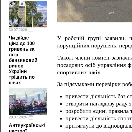
30.07.2026
У робочій групі заявили, 
Чи дійде
ціна до 100
корупційних порушень, перед
гривень за
літр:
Також члени комісії зазначи
бензиновий
посадових осіб управління ф
ринок
України
спортивних шкіл.
тріщить по
швах
За підсумками перевірки роб
привести діяльність баз ст
створити наглядову раду з
розробити єдині правила т
29.07.2026
привести діяльність спорт
притягнути до відповідал
Антиукраїнські
настрої