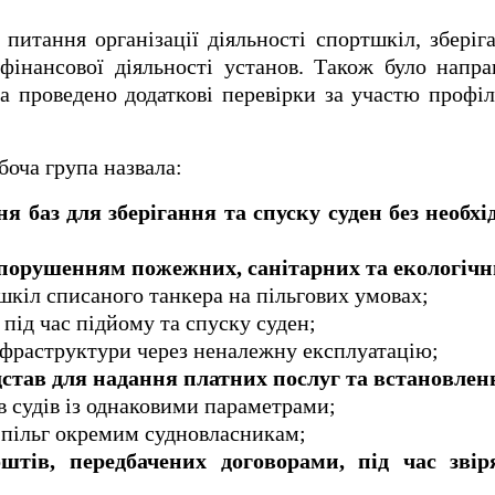
 питання організації діяльності спортшкіл, зберіга
фінансової діяльності установ. Також було напр
а проведено додаткові перевірки за участю профіл
оча група назвала:
я баз для зберігання та спуску суден без необх
з порушенням пожежних, санітарних та екологічн
 шкіл списаного танкера на пільгових умовах;
під час підйому та спуску суден;
нфраструктури через неналежну експлуатацію;
дстав для надання платних послуг та встановлен
в судів із однаковими параметрами;
 пільг окремим судновласникам;
оштів, передбачених договорами, під час зві