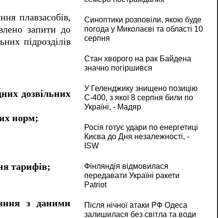
ння плавзасобів,
Синоптики розповіли, якою буде
авлено запити до
погода у Миколаєві та області 10
серпня
ьних підрозділів
Стан хворого на рак Байдена
значно погіршився
У Геленджику знищено позицію
ідних дозвільних
С-400, з якої 8 серпня били по
Україні, - Мадяр
их норм;
Росія готує удари по енергетиці
Києва до Дня незалежності, -
ISW
ня тарифів;
Фінляндія відмовилася
передавати Україні ракети
Patriot
ряння з даними
Після нічної атаки РФ Одеса
залишилася без світла та води