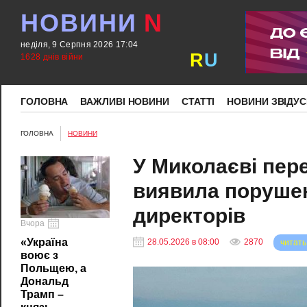
НОВИНИ
N
неділя, 9 Серпня 2026 17:04
R
U
1628 днів війни
ГОЛОВНА
ВАЖЛИВІ НОВИНИ
СТАТТІ
НОВИНИ ЗВІДУС
ГОЛОВНА
НОВИНИ
У Миколаєві пер
виявила порушен
директорів
Вчора
«Україна
28.05.2026 в 08:00
2870
читать
воює з
Польщею, а
Дональд
Трамп –