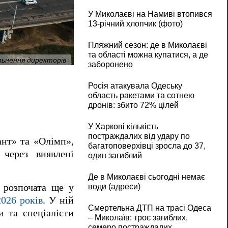
У Миколаєві на Намиві втопився
13-річний хлопчик (фото)
Пляжний сезон: де в Миколаєві
та області можна купатися, а де
льнення директорів
У Миколаєві перевірка спортшкіл «Атлант»
заборонено
Росія атакувала Одеську
область ракетами та сотнею
дронів: збито 72% цілей
У Харкові кількість
постраждалих від удару по
нт» та «Олімп»,
багатоповерхівці зросла до 37,
через виявлені
один загиблий
Де в Миколаєві сьогодні немає
, розпочата ще у
води (адреси)
026 років
. У ній
Смертельна ДТП на трасі Одеса
и та спеціалісти
– Миколаїв: троє загиблих,
семеро постраждалих