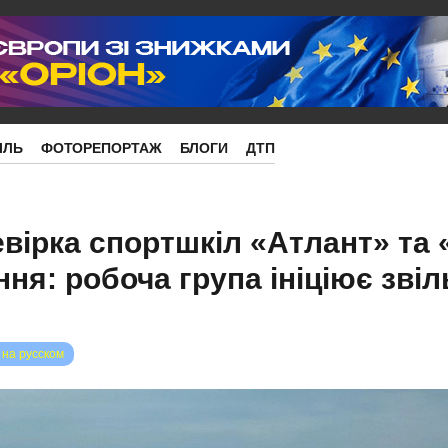
ІЛЬ
ФОТОРЕПОРТАЖ
БЛОГИ
ДТП
евірка спортшкіл «Атлант» та
ня: робоча група ініціює зві
 на русском