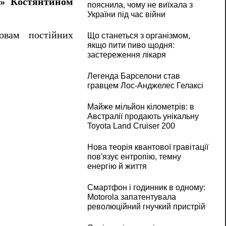
» Костянтином
пояснила, чому не виїхала з
України під час війни
овам постійних
Що станеться з організмом,
якщо пити пиво щодня:
застереження лікаря
Легенда Барселони став
гравцем Лос-Анджелес Гелаксі
Майже мільйон кілометрів: в
Австралії продають унікальну
Toyota Land Cruiser 200
Нова теорія квантової гравітації
пов'язує ентропію, темну
енергію й життя
Смартфон і годинник в одному:
Motorola запатентувала
революційний гнучкий пристрій