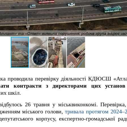
Атлант» та «Олімп» виявила порушення: робоча група ініціює зві
яка проводила перевірку діяльності КДЮСШ «Атла
вати контракти з директорами цих установ
их шкіл.
відбулось 26 травня у міськвиконкомі. Перевірка
ядженням міського голови,
тривала протягом 2024–2
епутатського корпусу, експертно-громадської рад