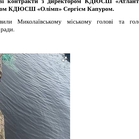
ові контракти з директором КДЮСШ «Атлант
ром КДЮСШ «Олімп» Сергієм Капуром.
вили Миколаївському міському голові та гол
 ради.