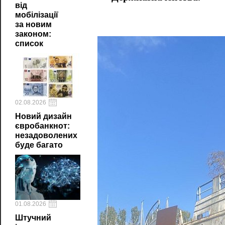
від
мобілізації
за новим
законом:
список
02.08.2026
Новий дизайн
євробанкнот:
незадоволених
буде багато
01.08.2026
Штучний