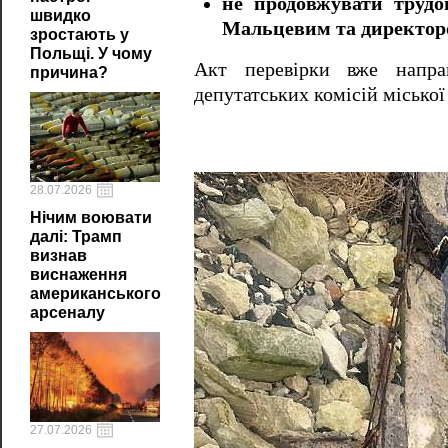
не продовжувати труд
швидко
Мальцевим та директо
зростають у
Польщі. У чому
Акт перевірки вже напра
причина?
депутатських комісій міської
28.07.2026
Нічим воювати
далі: Трамп
визнав
виснаження
американського
арсеналу
27.07.2026