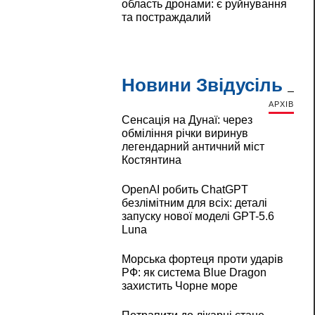
область дронами: є руйнування
та постраждалий
Новини Звідусіль
АРХІВ
Сенсація на Дунаї: через
обміління річки виринув
легендарний античний міст
Костянтина
OpenAI робить ChatGPT
безлімітним для всіх: деталі
запуску нової моделі GPT-5.6
Luna
Морська фортеця проти ударів
РФ: як система Blue Dragon
захистить Чорне море