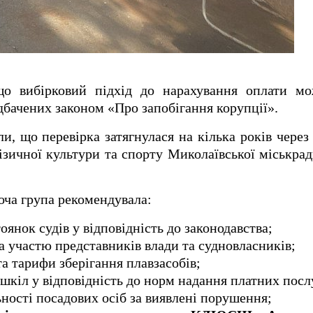
що вибірковий підхід до нарахування оплати м
бачених законом «Про запобігання корупції».
ли, що перевірка затягнулася на кілька років через
ізичної культури та спорту Миколаївської міськрад
оча група рекомендувала:
оянок судів у відповідність до законодавства;
а участю представників влади та судновласників;
а тарифи зберігання плавзасобів;
шкіл у відповідність до норм надання платних посл
ьності посадових осіб за виявлені порушення;