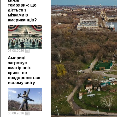
князь
темряви»: що
діється з
мізками в
американців?
07.08.2026
Америці
загрожує
«матір всіх
криз»: не
поздоровиться
всьому світу
06.08.2026