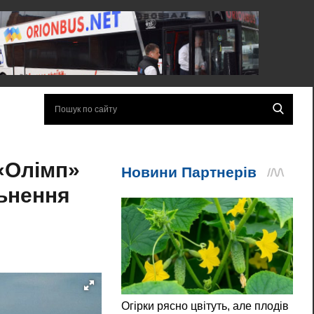
 «Олімп»
льнення