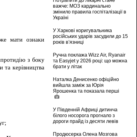
Потрапити до лікарні стане
важче: МОЗ кардинально
змінило правила госпіталізації в
Україні
У Харкові коригувальника
російських ударів засудили до 15
оже мати ознаки
років в'язниці
Ручна поклажа Wizz Air, Ryanair
 протидію з боку
та Easyjet у 2026 році: що можна
брати у літак
и та керівництва
Наталка Денисенко офіційно
вийшла заміж за Юрія
Ярошенка та показала перші
У Південній Африці дитинча
білого носорога прогнало з
дороги прайд із десяти левів
уг;
Продюсерка Олена Мозгова