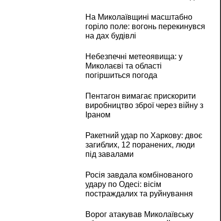
На Миколаївщині масштабно
горіло поле: вогонь перекинувся
на дах будівлі
Небезпечні метеоявища: у
Миколаєві та області
погіршиться погода
Пентагон вимагає прискорити
виробництво зброї через війну з
Іраном
Ракетний удар по Харкову: двоє
загиблих, 12 поранених, люди
під завалами
Росія завдала комбінованого
удару по Одесі: вісім
постраждалих та руйнування
Ворог атакував Миколаївську