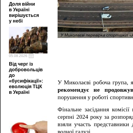
Доля війни
в Україні
вирішується
у небі
У Миколаєві перевірка спортшкіл «
05.08.2026
Від черг із
добровольців
до
«бусифікації»:
У Миколаєві робоча група, 
еволюція ТЦК
рекомендує не продовжу
в Україні
порушення у роботі спортивн
Фінальне засідання комісії 
серпні 2024 року за розпор
взяли участь представники д
водної галузі.