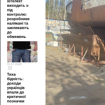
інтелект
виходить з-
під
контролю:
розробники
налякані та
закликають
до
обмежень
31.07.2026
Тиха
бідність:
доходи
українців
впали до
критичної
позначки