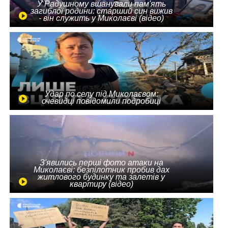
У Радушному вшанували пам'ять
загиблої родини: старший син вижив
- він служить у Миколаєві (відео)
Удар по селу під Миколаєвом:
очевидці повідомили подробиці
З'явились перші фото атаки на
Миколаєві: безпілотник пробив дах
житлового будинку та залетів у
квартиру (відео)