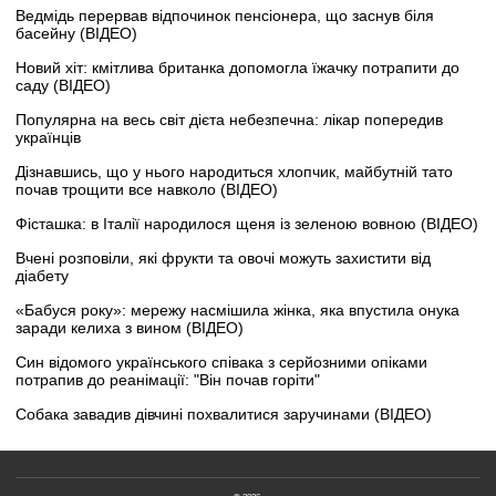
Ведмідь перервав відпочинок пенсіонера, що заснув біля
басейну (ВІДЕО)
Новий хіт: кмітлива британка допомогла їжачку потрапити до
саду (ВІДЕО)
Популярна на весь світ дієта небезпечна: лікар попередив
українців
Дізнавшись, що у нього народиться хлопчик, майбутній тато
почав трощити все навколо (ВІДЕО)
Фісташка: в Італії народилося щеня із зеленою вовною (ВІДЕО)
Вчені розповіли, які фрукти та овочі можуть захистити від
діабету
«Бабуся року»: мережу насмішила жінка, яка впустила онука
заради келиха з вином (ВІДЕО)
Син відомого українського співака з серйозними опіками
потрапив до реанімації: "Він почав горіти"
Собака завадив дівчині похвалитися заручинами (ВІДЕО)