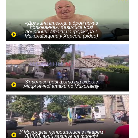
«Дружина втекла, а дрон почав
полювання»: з'явилися нові
подробиці атаки на фермера з
Миколаївщини у Херсоні (відео)
З'явилися нові фото та відео з
місця нічної атаки по Миколаєву
У Миколаєві попрощалися з лікарем
ЛШМД, який загинув на фронті