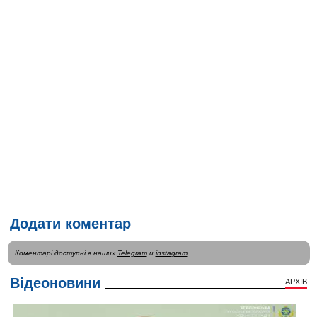
Додати коментар
Коментарі доступні в наших
Telegram
и
instagram
.
Відеоновини
АРХІВ