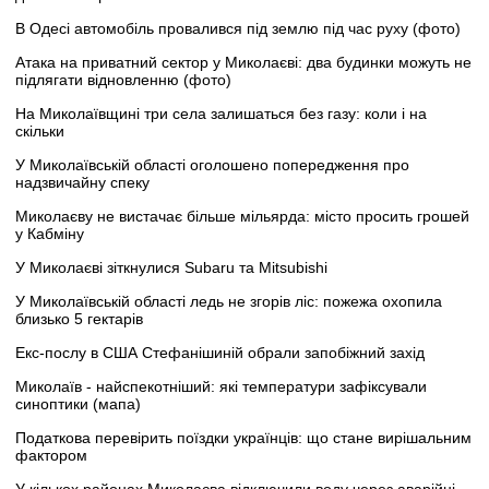
В Одесі автомобіль провалився під землю під час руху (фото)
Атака на приватний сектор у Миколаєві: два будинки можуть не
підлягати відновленню (фото)
На Миколаївщині три села залишаться без газу: коли і на
скільки
У Миколаївській області оголошено попередження про
надзвичайну спеку
Миколаєву не вистачає більше мільярда: місто просить грошей
у Кабміну
У Миколаєві зіткнулися Subaru та Mitsubishi
У Миколаївській області ледь не згорів ліс: пожежа охопила
близько 5 гектарів
Екс-послу в США Стефанішиній обрали запобіжний захід
Миколаїв - найспекотніший: які температури зафіксували
синоптики (мапа)
Податкова перевірить поїздки українців: що стане вирішальним
фактором