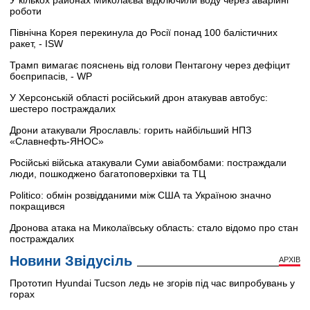
У кількох районах Миколаєва відключили воду через аварійні
роботи
Північна Корея перекинула до Росії понад 100 балістичних
ракет, - ISW
Трамп вимагає пояснень від голови Пентагону через дефіцит
боєприпасів, - WP
У Херсонській області російський дрон атакував автобус:
шестеро постраждалих
Дрони атакували Ярославль: горить найбільший НПЗ
«Славнефть-ЯНОС»
Російські війська атакували Суми авіабомбами: постраждали
люди, пошкоджено багатоповерхівки та ТЦ
Politico: обмін розвідданими між США та Україною значно
покращився
Дронова атака на Миколаївську область: стало відомо про стан
постраждалих
Новини Звідусіль
АРХІВ
Прототип Hyundai Tucson ледь не згорів під час випробувань у
горах