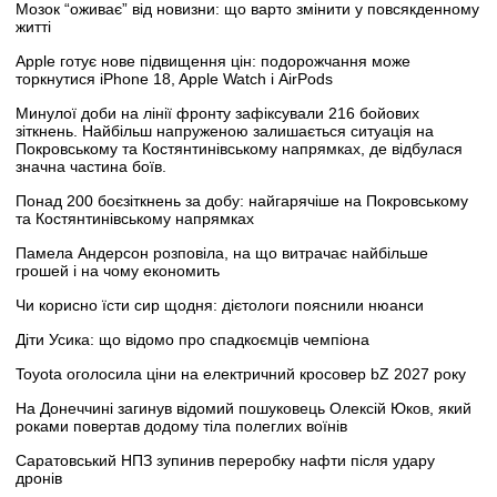
Мозок “оживає” від новизни: що варто змінити у повсякденному
житті
Apple готує нове підвищення цін: подорожчання може
торкнутися iPhone 18, Apple Watch і AirPods
Минулої доби на лінії фронту зафіксували 216 бойових
зіткнень. Найбільш напруженою залишається ситуація на
Покровському та Костянтинівському напрямках, де відбулася
значна частина боїв.
Понад 200 боєзіткнень за добу: найгарячіше на Покровському
та Костянтинівському напрямках
Памела Андерсон розповіла, на що витрачає найбільше
грошей і на чому економить
Чи корисно їсти сир щодня: дієтологи пояснили нюанси
Діти Усика: що відомо про спадкоємців чемпіона
Toyota оголосила ціни на електричний кросовер bZ 2027 року
На Донеччині загинув відомий пошуковець Олексій Юков, який
роками повертав додому тіла полеглих воїнів
Саратовський НПЗ зупинив переробку нафти після удару
дронів