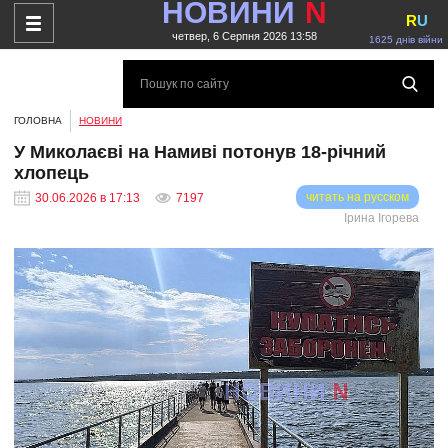
НОВИНИ
N
R
U
четвер, 6 Серпня 2026 13:58
1625 днів війни
ГОЛОВНА
НОВИНИ
У Миколаєві на Намиві потонув 18-річний
хлопець
читать на русском
30.06.2026 в 17:13
7197
Ірина Ігорева