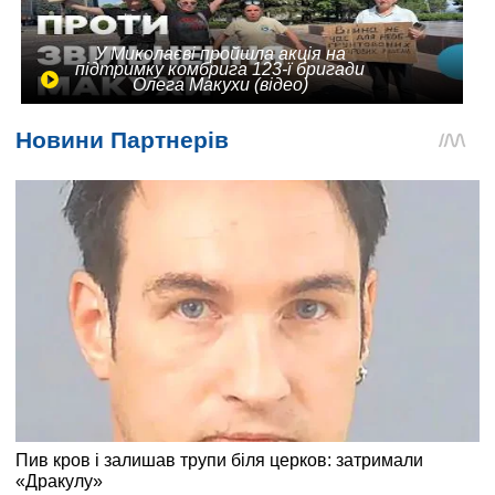
У Миколаєві пройшла акція на
підтримку комбрига 123-ї бригади
Олега Макухи (відео)