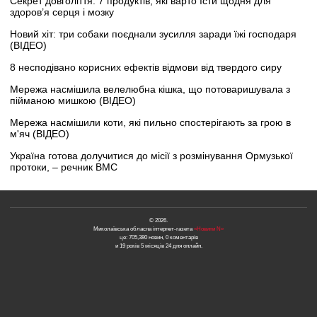
Секрет довголіття: 7 продуктів, які варто їсти щодня для
здоров’я серця і мозку
Новий хіт: три собаки поєднали зусилля заради їжі господаря
(ВІДЕО)
8 несподівано корисних ефектів відмови від твердого сиру
Мережа насмішила велелюбна кішка, що потоваришувала з
пійманою мишкою (ВІДЕО)
Мережа насмішили коти, які пильно спостерігають за грою в
м'яч (ВІДЕО)
Україна готова долучитися до місії з розмінування Ормузької
протоки, – речник ВМС
© 2026.
Миколаївська обласна інтернет-газета
«Новини N»
це: 705,380 новин, 0 коментарів
и 19 років 5 місяців 24 дня онлайн.