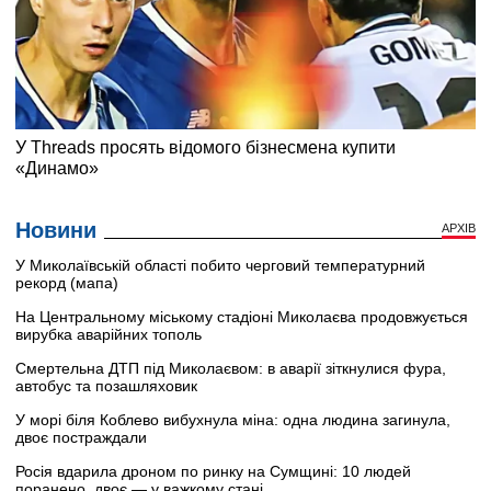
Новини
АРХІВ
У Миколаївській області побито черговий температурний
рекорд (мапа)
На Центральному міському стадіоні Миколаєва продовжується
вирубка аварійних тополь
Смертельна ДТП під Миколаєвом: в аварії зіткнулися фура,
автобус та позашляховик
У морі біля Коблево вибухнула міна: одна людина загинула,
двоє постраждали
Росія вдарила дроном по ринку на Сумщині: 10 людей
поранено, двоє — у важкому стані