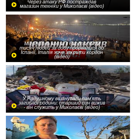
Через атаку РФ постраждав
магазин техніки у Миколаєві (відео)
Міграційна криза в Європі: до 10
тисяч людей за добу прорвалися до
Іспанії, Італія хоче закрити кордон
(відео)
У Радушному вшанували пам'ять
загиблої родини: старший син вижив
- він служить у Миколаєві (відео)