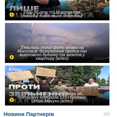
Удар по селу під Миколаєвом:
очевидці повідомили подробиці
З'явились перші фото атаки на
Миколаєві: безпілотник пробив дах
житлового будинку та залетів у
квартиру (відео)
У Миколаєві пройшла акція на
підтримку комбрига 123-ї бригади
Олега Макухи (відео)