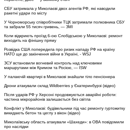
СБУ затримала у Миколаєві двох агентів РФ, які наводили
ракетні удари по місту
У Чорноморську співробітники ТЦК затримали полковника СБУ
та забрали 55 тисяч гривень, — ЗМІ
Коли відкриють проїзд 6-ою Слобідською у Миколаєві: ремонт
виходить на фінішну пряму
Розвідка США попередила про ризик нападу РФ на країну
НАТО ще до закінчення війни в Україні, - WSJ
ЗСУ встановили вогневий контроль над ключовими
маршрутами між Кримом та Росією, — ISW
У палаючій квартирі в Миколаєві знайшли тіло пенсіонера
Дрони атакували склад Wildberries у Єкатеринбурзі (відео)
Після ударів РФ у Херсоні продовжуються аварійні роботи:
частина мікрорайонів залишається без світла
Конфлікт у Миколаєві: будівельники під час ремонту гуртожитку
викидають бетон та цеглу з вікон (відео)
Миколаївську область атакували «Шахеди»: в ОВА повідомили
про наслідки