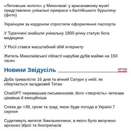
«Литовське золото» у Миколаєві: у краєзнавчому музеї
представлено унікальні прикраси з балтійського бурштину
(фото)
Українцям за кордоном спростили оформлення паспорта
У Туреччині знайшли унікальну 1800-річну статую бога
медицини
У Росії стався масштабний збій інтернету
Житель Миколаївської області нарубав дубів майже на 150
тисяч
Новини Звідусіль
АРХІВ
Доба тривалістю 16 днів та вічний Сатурн у небі: як
обертається загадковий Титан
ChatGPT перевершив письменників: його «творчість» читачам
цікавіша й емоційніша
Спека до +38, грози та град: якою буде погода в Україні 7
серпня
Судитимуть жителя Хмельниччини, в якого було вилучено
арсенал зброї та боєприпасів