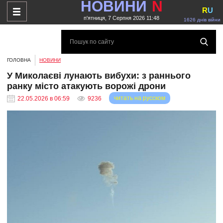
НОВИНИ
N
R
U
п'ятниця, 7 Серпня 2026 11:48
1626 днів війни
ГОЛОВНА
НОВИНИ
У Миколаєві лунають вибухи: з раннього
ранку місто атакують ворожі дрони
читать на русском
22.05.2026 в 06:59
9236