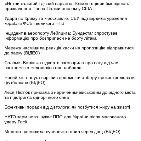
«Нетривіальний і дієвий варіант»: Клімкін оцінив ймовірність
призначення Павла Паліси послом у США
Удари по Криму та Ярославлю: СБУ підтвердила ураження
кораблів ФСБ і великого НПЗ
Інцидент в аеропорту Лейпцига: Бундестаг спростував
інформацію про боєприпаси на борту літака
Мережа насмішила реакція хаски на пропозицію відправитися
до парку (ВІДЕО)
Соломія Вітвіцька відверто заговорила про вагу під час
вагітності та скільки кіло вже набрала
Новий хіт: папуга вирішив допомогти арбітру проконтролювати
футболістів (ВІДЕО)
Леся Нікітюк приїхала з нареченим-військовим до рідного міста
та підстригла однорічного сина
Ефективні поради від дієтолога: як позбутися жиру на животі
НАТО терміново шукає ППО для України після масованого
удару Росії
Мережа насмішила суперечка горил через дощ (ВІДЕО)