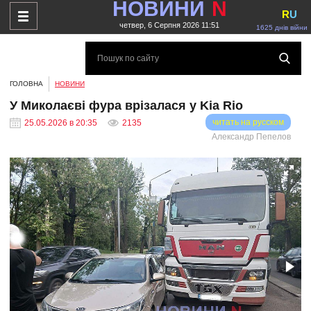
НОВИНИ
N
R
U
четвер, 6 Серпня 2026 11:51
1625 днів війни
ГОЛОВНА
НОВИНИ
У Миколаєві фура врізалася у Kia Rio
читать на русском
25.05.2026 в 20:35
2135
Александр Пепелов