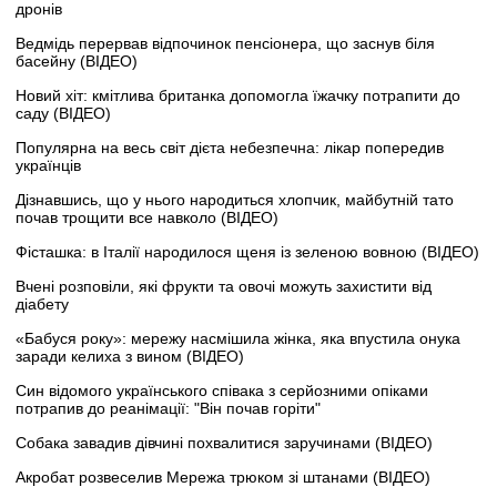
дронів
Ведмідь перервав відпочинок пенсіонера, що заснув біля
басейну (ВІДЕО)
Новий хіт: кмітлива британка допомогла їжачку потрапити до
саду (ВІДЕО)
Популярна на весь світ дієта небезпечна: лікар попередив
українців
Дізнавшись, що у нього народиться хлопчик, майбутній тато
почав трощити все навколо (ВІДЕО)
Фісташка: в Італії народилося щеня із зеленою вовною (ВІДЕО)
Вчені розповіли, які фрукти та овочі можуть захистити від
діабету
«Бабуся року»: мережу насмішила жінка, яка впустила онука
заради келиха з вином (ВІДЕО)
Син відомого українського співака з серйозними опіками
потрапив до реанімації: "Він почав горіти"
Собака завадив дівчині похвалитися заручинами (ВІДЕО)
Акробат розвеселив Мережа трюком зі штанами (ВІДЕО)