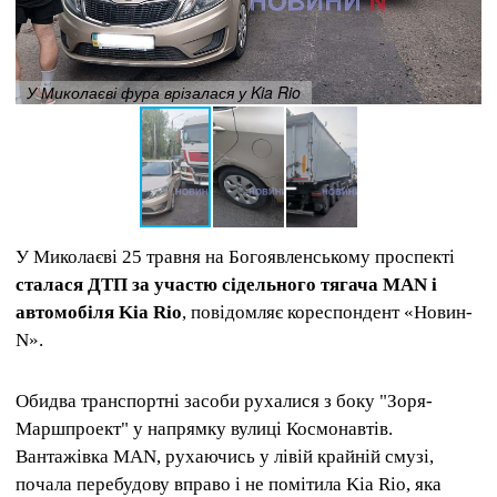
У Миколаєві фура врізалася у Kia Rio
У Миколаєві 25 травня на Богоявленському проспекті
сталася ДТП за участю сідельного тягача MAN і
автомобіля Kia Rio
, повідомляє кореспондент «Новин-
N».
Обидва транспортні засоби рухалися з боку "Зоря-
Маршпроект" у напрямку вулиці Космонавтів.
Вантажівка MAN, рухаючись у лівій крайній смузі,
почала перебудову вправо і не помітила Kia Rio, яка