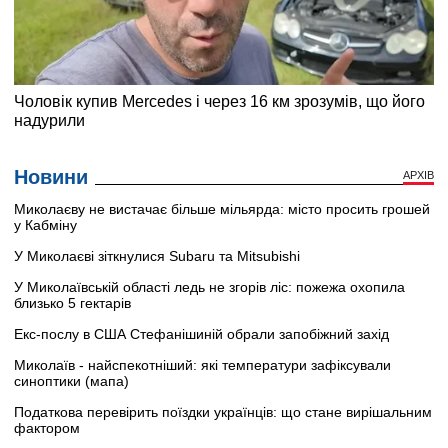
Новини
АРХІВ
Миколаєву не вистачає більше мільярда: місто просить грошей
у Кабміну
У Миколаєві зіткнулися Subaru та Mitsubishi
У Миколаївській області ледь не згорів ліс: пожежа охопила
близько 5 гектарів
Екс-послу в США Стефанішиній обрали запобіжний захід
Миколаїв - найспекотніший: які температури зафіксували
синоптики (мапа)
Податкова перевірить поїздки українців: що стане вирішальним
фактором