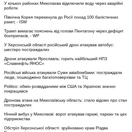
У кількох районах Миколаєва відключили воду через аварійні
роботи
Північна Корея перекинула до Росії понад 100 балістичних
ракет, - ISW
Трамп вимагає пояснень від голови Пентагону через дефіцит
боєприпасів, - WP
У Херсонській області російський дрон атакував автобус:
шестеро постраждалих
Дрони атакували Ярославль: горить найбільший НПЗ
«Славнефть-ЯНОС»
Російські війська атакували Суми авіабомбами: постраждали
люди, пошкоджено багатоповерхівки та ТЦ
Politico: обмін розвідданими між США та Україною значно
покращився
Дронова атака на Миколаївську область: стало відомо про стан
постраждалих
Нічний вибух у Миколаєві: ворог атакував гаражі, паркан та цех
підприємства
Обстріл Херсонської області: зруйновано храм Різдва