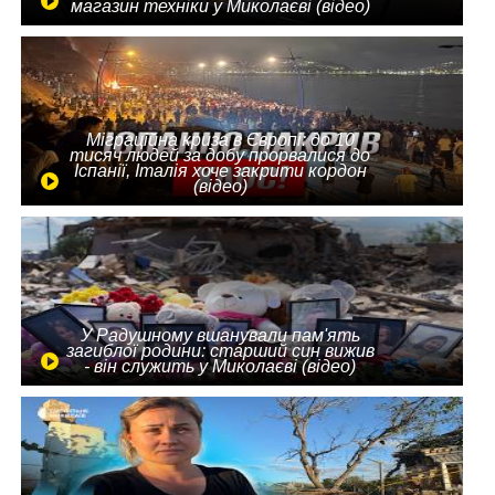
магазин техніки у Миколаєві (відео)
Міграційна криза в Європі: до 10
тисяч людей за добу прорвалися до
Іспанії, Італія хоче закрити кордон
(відео)
У Радушному вшанували пам'ять
загиблої родини: старший син вижив
- він служить у Миколаєві (відео)