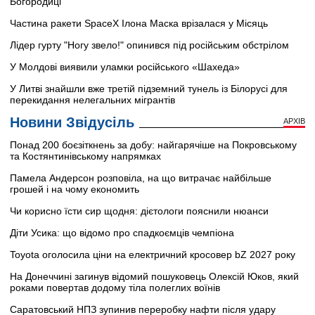
Богородиці
Частина ракети SpaceX Ілона Маска врізалася у Місяць
Лідер гурту "Ногу звело!" опинився під російським обстрілом
У Молдові виявили уламки російського «Шахеда»
У Литві знайшли вже третій підземний тунель із Білорусі для
перекидання нелегальних мігрантів
Новини Звідусіль
АРХІВ
Понад 200 боєзіткнень за добу: найгарячіше на Покровському
та Костянтинівському напрямках
Памела Андерсон розповіла, на що витрачає найбільше
грошей і на чому економить
Чи корисно їсти сир щодня: дієтологи пояснили нюанси
Діти Усика: що відомо про спадкоємців чемпіона
Toyota оголосила ціни на електричний кросовер bZ 2027 року
На Донеччині загинув відомий пошуковець Олексій Юков, який
роками повертав додому тіла полеглих воїнів
Саратовський НПЗ зупинив переробку нафти після удару