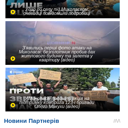
Удар по селу під Миколаєвом:
очевидці повідомили подробиці
З'явились перші фото атаки на
Миколаєві: безпілотник пробив дах
житлового будинку та залетів у
квартиру (відео)
У Миколаєві пройшла акція на
підтримку комбрига 123-ї бригади
Олега Макухи (відео)