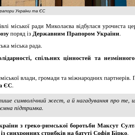
прапори України та ЄС
дівлі міської ради Миколаєва відбулася урочиста ц
юзу
поряд із
Державним Прапором України
.
ька міська рада.
олідарності, спільних цінностей та незмінног
 міської влади, громади та міжнародних партнерів. 
а ЄС
.
лише символічний жест, а й нагадування про те, щ
аємна підтримка.
країни з греко-римської боротьби Максут Султ
із синхронних стрибків на батуті Софія Бірко
.