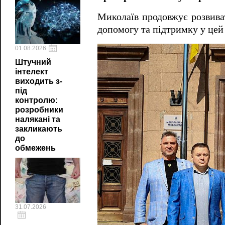
Миколаїв продовжує розвива
допомогу та підтримку у цей
01.08.2026
Штучний
інтелект
виходить з-
під
контролю:
розробники
налякані та
закликають
до
обмежень
31.07.2026