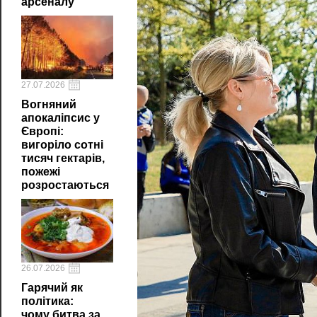
арсеналу
27.07.2026
Вогняний
апокаліпсис у
Європі:
вигоріло сотні
тисяч гектарів,
пожежі
розростаються
26.07.2026
Гарячий як
політика:
чому битва за