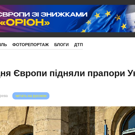
ІЛЬ
ФОТОРЕПОРТАЖ
БЛОГИ
ДТП
Дня Європи підняли прапори Ук
орева
читать на русском