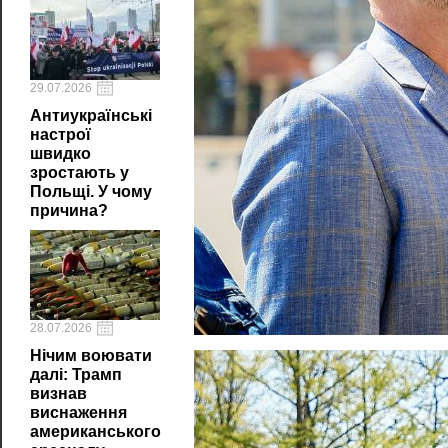
29.07.2026
Антиукраїнські
настрої
швидко
зростають у
Польщі. У чому
причина?
28.07.2026
Нічим воювати
далі: Трамп
визнав
виснаження
американського