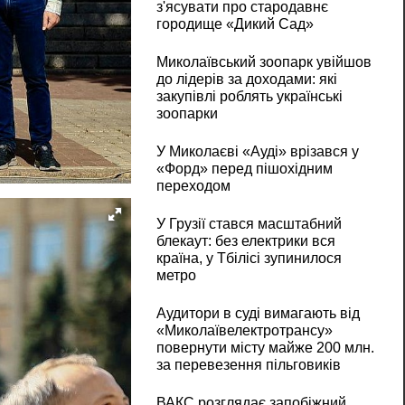
з'ясувати про стародавнє
городище «Дикий Сад»
Миколаївський зоопарк увійшов
до лідерів за доходами: які
закупівлі роблять українські
зоопарки
У Миколаєві «Ауді» врізався у
«Форд» перед пішохідним
переходом
У Грузії стався масштабний
блекаут: без електрики вся
країна, у Тбілісі зупинилося
метро
Аудитори в суді вимагають від
«Миколаївелектротрансу»
повернути місту майже 200 млн.
за перевезення пільговиків
ВАКС розглядає запобіжний