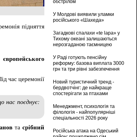
обстрілом
У Молдові виявили уламки
російського «Шахеда»
еремонія підняття
Загадкові спалахи «te lapa» у
Тихому океані залишаються
нерозгаданою таємницею
У Раді готують пенсійну
о європейського
реформу: базова виплата 3000
грн та три рівні забезпечення
Під час церемонії
Новий туристичний тренд -
бердвотчінг: де найкраще
спостерігати за птахами
о нас поєднує:
Менеджмент, психологія та
філологія - найпопулярніші
спеціальності 2026 року
анов
та
срібний
Російська атака на Одеський
район: пошкоджено сім