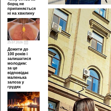
борщ не
припиняється
ні на хвилину
25.07.2026
Дожити до
100 років і
залишатися
молодим:
за це
відповідає
маленька
залоза у
грудях