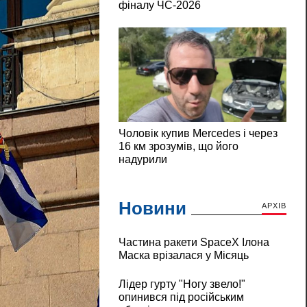
Новини
АРХІВ
Частина ракети SpaceX Ілона
Маска врізалася у Місяць
Лідер гурту "Ногу звело!"
опинився під російським