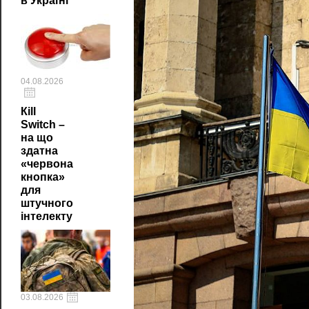
в Україні
04.08.2026
Кill
Switch –
на що
здатна
«червона
кнопка»
для
штучного
інтелекту
03.08.2026