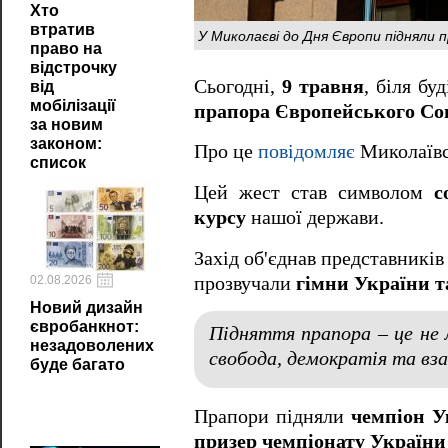
Хто
втратив
У Миколаєві до Дня Європи підняли 
право на
відстрочку
Сьогодні,
9 травня
, біля бу
від
мобілізації
прапора Європейського Со
за новим
законом:
Про це
повідомляє
Миколаївс
список
Цей жест став символом
с
курсу
нашої держави.
Захід об'єднав представників
прозвучали
гімни України т
02.08.2026
Новий дизайн
євробанкнот:
Підняття прапора – це не 
незадоволених
свобода, демократія та вз
буде багато
Прапори підняли
чемпіон У
призер чемпіонату України 