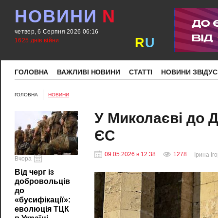
НОВИНИ
N
четвер, 6 Серпня 2026 06:16
R
U
1625 днів війни
ГОЛОВНА
ВАЖЛИВІ НОВИНИ
СТАТТІ
НОВИНИ ЗВІДУС
ГОЛОВНА
НОВИНИ
У Миколаєві до 
ЄС
09.05.2026 в 12:38
1278
Ірина Іг
Вчора
Від черг із
добровольців
до
«бусифікації»:
еволюція ТЦК