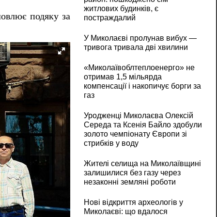
житлових будинків, є
ловлює подяку за
постраждалий
У Миколаєві пролунав вибух —
тривога тривала дві хвилини
«Миколаївоблтеплоенерго» не
отримав 1,5 мільярда
компенсації і накопичує борги за
газ
Уродженці Миколаєва Олексій
Середа та Ксенія Байло здобули
золото чемпіонату Європи зі
стрибків у воду
Жителі селища на Миколаївщині
залишилися без газу через
незаконні земляні роботи
Нові відкриття археологів у
Миколаєві: що вдалося