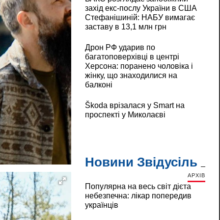
захід екс-послу України в США
Стефанішиній: НАБУ вимагає
заставу в 13,1 млн грн
Дрон РФ ударив по
багатоповерхівці в центрі
Херсона: поранено чоловіка і
жінку, що знаходилися на
балконі
Škoda врізалася у Smart на
проспекті у Миколаєві
Новини Звідусіль
АРХІВ
Популярна на весь світ дієта
небезпечна: лікар попередив
українців