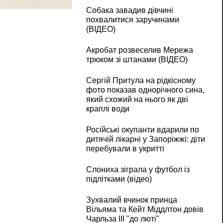
Собака завадив дівчині
похвалитися заручинами
(ВІДЕО)
Акробат розвеселив Мережа
трюком зі штанами (ВІДЕО)
Сергій Притула на рідкісному
фото показав однорічного сина,
який схожий на нього як дві
краплі води
Російські окупанти вдарили по
дитячій лікарні у Запоріжжі: діти
перебували в укритті
Слониха зіграла у футбол із
підлітками (відео)
Зухвалий вчинок принца
Вільяма та Кейт Міддлтон довів
Чарльза III "до люті"