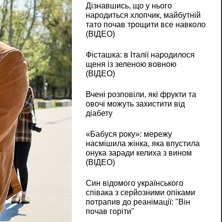
Дізнавшись, що у нього
народиться хлопчик, майбутній
тато почав трощити все навколо
(ВІДЕО)
Фісташка: в Італії народилося
щеня із зеленою вовною
(ВІДЕО)
Вчені розповіли, які фрукти та
овочі можуть захистити від
діабету
«Бабуся року»: мережу
насмішила жінка, яка впустила
онука заради келиха з вином
(ВІДЕО)
Син відомого українського
співака з серйозними опіками
потрапив до реанімації: "Він
почав горіти"