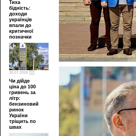
Тиха
бідність:
доходи
українців
впали до
критичної
позначки
30.07.2026
Чи дійде
ціна до 100
гривень за
літр:
бензиновий
ринок
України
тріщить по
швах