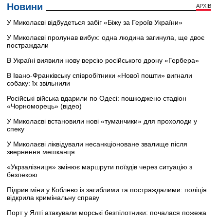
Новини
АРХІВ
У Миколаєві відбудеться забіг «Біжу за Героїв України»
У Миколаєві пролунав вибух: одна людина загинула, ще двоє
постраждали
В Україні виявили нову версію російського дрону «Гербера»
В Івано-Франківську співробітники «Нової пошти» вигнали
собаку: їх звільнили
Російські війська вдарили по Одесі: пошкоджено стадіон
«Чорноморець» (відео)
У Миколаєві встановили нові «туманчики» для прохолоди у
спеку
У Миколаєві ліквідували несанкціоноване звалище після
звернення мешканця
«Укрзалізниця» змінює маршрути поїздів через ситуацію з
безпекою
Підрив міни у Коблево із загиблими та постраждалими: поліція
відкрила кримінальну справу
Порт у Ялті атакували морські безпілотники: почалася пожежа