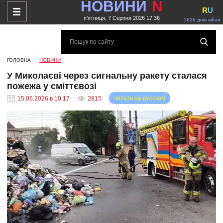
НОВИНИ
N
R
U
п'ятниця, 7 Серпня 2026 17:36
1626 днів війни
ГОЛОВНА
НОВИНИ
У Миколаєві через сигнальну ракету сталася
пожежа у сміттєвозі
читать на русском
15.06.2026 в 10:17
2815