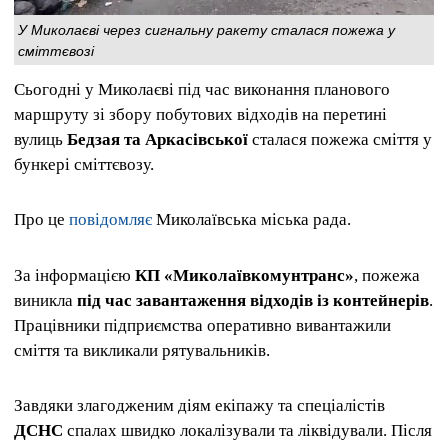
У Миколаєві через сигнальну ракету сталася пожежа у
сміттєвозі
Сьогодні у Миколаєві під час виконання планового
маршруту зі збору побутових відходів на перетині
вулиць
Бедзая та Аркасівської
сталася пожежа сміття у
бункері сміттєвозу.
Про це
повідомляє
Миколаївська міська рада.
За інформацією
КП «Миколаївкомунтранс»
, пожежа
виникла
під час завантаження відходів із контейнерів
.
Працівники підприємства оперативно вивантажили
сміття та викликали рятувальників.
Завдяки злагодженим діям екіпажу та спеціалістів
ДСНС
спалах швидко локалізували та ліквідували. Після