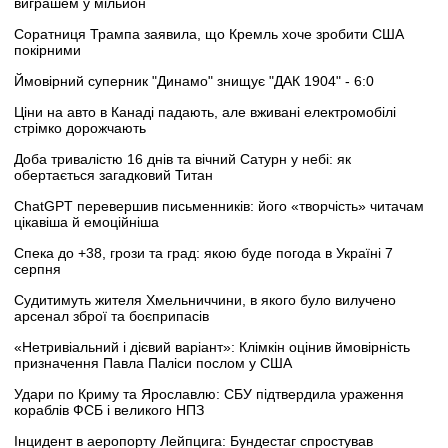
виграшем у мільйон
Соратниця Трампа заявила, що Кремль хоче зробити США
покірними
Ймовірний суперник "Динамо" знищує "ДАК 1904" - 6:0
Ціни на авто в Канаді падають, але вживані електромобілі
стрімко дорожчають
Доба тривалістю 16 днів та вічний Сатурн у небі: як
обертається загадковий Титан
ChatGPT перевершив письменників: його «творчість» читачам
цікавіша й емоційніша
Спека до +38, грози та град: якою буде погода в Україні 7
серпня
Судитимуть жителя Хмельниччини, в якого було вилучено
арсенал зброї та боєприпасів
«Нетривіальний і дієвий варіант»: Клімкін оцінив ймовірність
призначення Павла Паліси послом у США
Удари по Криму та Ярославлю: СБУ підтвердила ураження
кораблів ФСБ і великого НПЗ
Інцидент в аеропорту Лейпцига: Бундестаг спростував