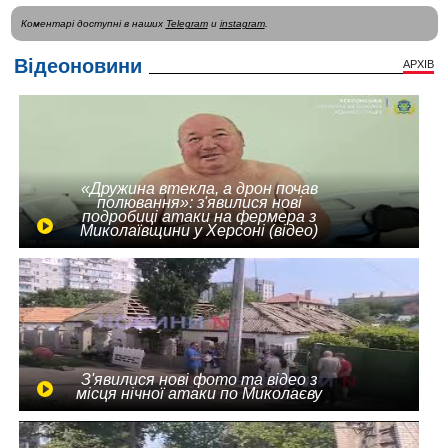
Коментарі доступні в наших
Telegram
и
instagram
.
Відеоновини
АРХІВ
«Дружина втекла, а дрон почав
полювання»: з'явилися нові
подробиці атаки на фермера з
Миколаївщини у Херсоні (відео)
З'явилися нові фото та відео з
місця нічної атаки по Миколаєву