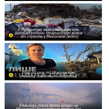
У Радушному вшанували пам'ять
загиблої родини: старший син вижив
- він служить у Миколаєві (відео)
Удар по селу під Миколаєвом:
очевидці повідомили подробиці
З'явились перші фото атаки на
Миколаєві: безпілотник пробив дах