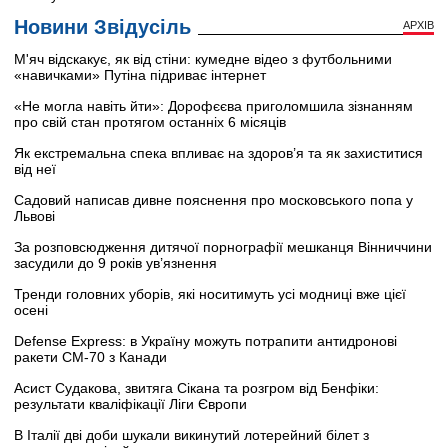
Новини Звідусіль
АРХІВ
М'яч відскакує, як від стіни: кумедне відео з футбольними
«навичками» Путіна підриває інтернет
«Не могла навіть йти»: Дорофєєва приголомшила зізнанням
про свій стан протягом останніх 6 місяців
Як екстремальна спека впливає на здоров’я та як захиститися
від неї
Садовий написав дивне пояснення про московського попа у
Львові
За розповсюдження дитячої порнографії мешканця Вінниччини
засудили до 9 років ув’язнення
Тренди головних уборів, які носитимуть усі модниці вже цієї
осені
Defense Express: в Україну можуть потрапити антидронові
ракети CM-70 з Канади
Асист Судакова, звитяга Сікана та розгром від Бенфіки:
результати кваліфікації Ліги Європи
В Італії дві доби шукали викинутий лотерейний білет з