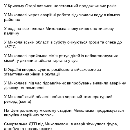
У Кривому Озері виявили нелегальний продаж живих раків
У Миколаєві через аварійні роботи відключили воду в кількох
районах
У воді на всіх пляжах Миколаєва знову виявлено кишкову
паличку
У Миколаївській області в суботу очікуються грози та спека до
+37°C
У Миколаєві прийомна сім'я рятує дітей із неблагополучних
сімей: у дитини знайшли таргана у вусі
В Україні вперше судять російського військового за
зґвалтування жінки в окупації
У Миколаєві під час гідравлічних випробувань виявили аварійну
ділянку тепломережі
У Миколаївській області побито черговий температурний
рекорд (мапа)
На Центральному міському стадіоні Миколаєва продовжується
вирубка аварійних тополь
Смертельна ДТП під Миколаєвом: в аварії зіткнулися фура,
автобус та позашляховик