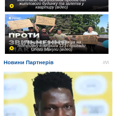
житлового будинку та залетів у
квартиру (відео)
У Миколаєві пройшла акція на
підтримку комбрига 123-ї бригади
Олега Макухи (відео)