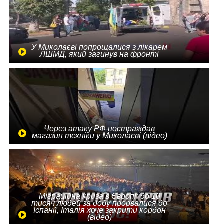
У Миколаєві попрощалися з лікарем
ЛШМД, який загинув на фронті
Через атаку РФ постраждав
магазин техніки у Миколаєві (відео)
Міграційна криза в Європі: до 10
тисяч людей за добу прорвалися до
Іспанії, Італія хоче закрити кордон
(відео)