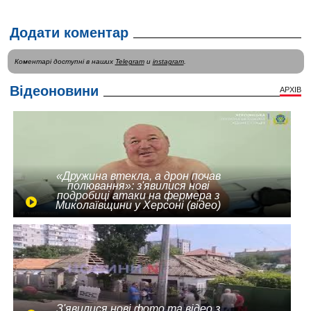
Додати коментар
Коментарі доступні в наших
Telegram
и
instagram
.
Відеоновини
АРХІВ
«Дружина втекла, а дрон почав
полювання»: з'явилися нові
подробиці атаки на фермера з
Миколаївщини у Херсоні (відео)
З'явилися нові фото та відео з