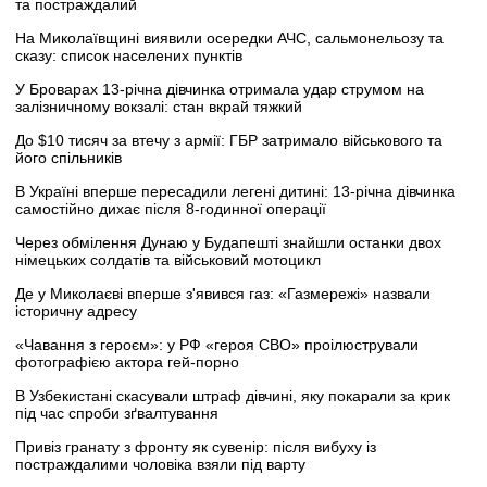
та постраждалий
На Миколаївщині виявили осередки АЧС, сальмонельозу та
сказу: список населених пунктів
У Броварах 13-річна дівчинка отримала удар струмом на
залізничному вокзалі: стан вкрай тяжкий
До $10 тисяч за втечу з армії: ГБР затримало військового та
його спільників
В Україні вперше пересадили легені дитині: 13-річна дівчинка
самостійно дихає після 8-годинної операції
Через обмілення Дунаю у Будапешті знайшли останки двох
німецьких солдатів та військовий мотоцикл
Де у Миколаєві вперше з'явився газ: «Газмережі» назвали
історичну адресу
«Чавання з героєм»: у РФ «героя СВО» проілюстрували
фотографією актора гей-порно
В Узбекистані скасували штраф дівчині, яку покарали за крик
під час спроби зґвалтування
Привіз гранату з фронту як сувенір: після вибуху із
постраждалими чоловіка взяли під варту