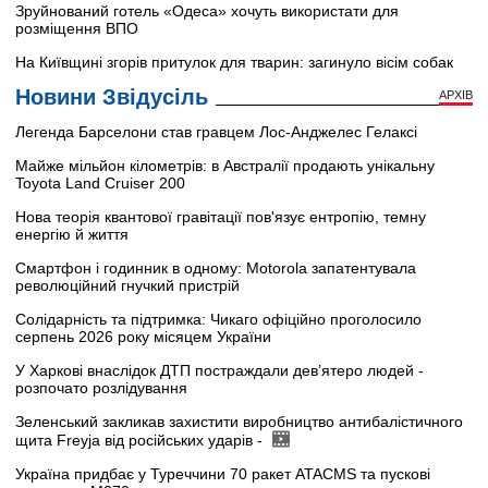
Зруйнований готель «Одеса» хочуть використати для
розміщення ВПО
На Київщині згорів притулок для тварин: загинуло вісім собак
Новини Звідусіль
АРХІВ
Легенда Барселони став гравцем Лос-Анджелес Гелаксі
Майже мільйон кілометрів: в Австралії продають унікальну
Toyota Land Cruiser 200
Нова теорія квантової гравітації пов'язує ентропію, темну
енергію й життя
Смартфон і годинник в одному: Motorola запатентувала
революційний гнучкий пристрій
Солідарність та підтримка: Чикаго офіційно проголосило
серпень 2026 року місяцем України
У Харкові внаслідок ДТП постраждали дев’ятеро людей -
розпочато розлідування
Зеленський закликав захистити виробництво антибалістичного
щита Freyja від російських ударів -
Україна придбає у Туреччини 70 ракет ATACMS та пускові