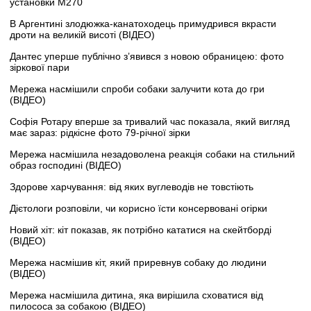
установки M270
В Аргентині злодюжка-канатоходець примудрився вкрасти
дроти на великій висоті (ВІДЕО)
Дантес уперше публічно з’явився з новою обраницею: фото
зіркової пари
Мережа насмішили спроби собаки залучити кота до гри
(ВІДЕО)
Софія Ротару вперше за тривалий час показала, який вигляд
має зараз: рідкісне фото 79-річної зірки
Мережа насмішила незадоволена реакція собаки на стильний
образ господині (ВІДЕО)
Здорове харчування: від яких вуглеводів не товстіють
Дієтологи розповіли, чи корисно їсти консервовані огірки
Новий хіт: кіт показав, як потрібно кататися на скейтборді
(ВІДЕО)
Мережа насмішив кіт, який приревнув собаку до людини
(ВІДЕО)
Мережа насмішила дитина, яка вирішила сховатися від
пилососа за собакою (ВІДЕО)