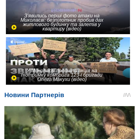
З'явились перші фото атаки на
Миколаєві: безпілотник пробив дах
житлового будинку та залетів у
квартиру (відео)
У Миколаєві пройшла акція на
підтримку комбрига 123-ї бригади
Олега Макухи (відео)