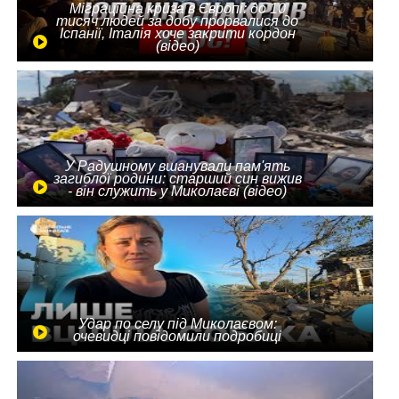
Міграційна криза в Європі: до 10
тисяч людей за добу прорвалися до
Іспанії, Італія хоче закрити кордон
(відео)
У Радушному вшанували пам'ять
загиблої родини: старший син вижив
- він служить у Миколаєві (відео)
Удар по селу під Миколаєвом:
очевидці повідомили подробиці