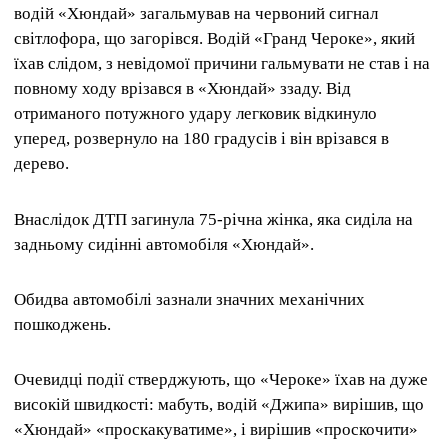
водій «Хюндай» загальмував на червоний сигнал
світлофора, що загорівся.
Водій «Гранд Чероке», який
їхав слідом, з невідомої причини гальмувати не став і на
повному ходу врізався в «Хюндай» ззаду.
Від
отриманого потужного удару легковик відкинуло
уперед, розвернуло на 180 градусів і він врізався в
дерево.
Внаслідок ДТП загинула 75-річна жінка, яка сиділа на
задньому сидінні автомобіля «Хюндай».
Обидва автомобілі зазнали значних механічних
пошкоджень.
Очевидці події стверджують, що «Чероке» їхав на дуже
високій швидкості: мабуть, водій «Джипа» вирішив, що
«Хюндай» «проскакуватиме», і вирішив «проскочити»