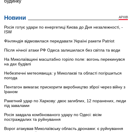
Новини
АРХІВ
Росія готує удари по енергетиці Києва до Дня незалежності, -
ISW
Фінляндія відмовилася передавати Україні ракети Patriot
Після нічної атаки РФ Одеса залишилася без світла та води
На Миколаївщині масштабно горіло поле: вогонь перекинувся
на дах будівлі
Небезпечні метеоявища: у Миколаєві та області погіршиться
погода
Пентагон вимагає прискорити виробництво зброї через війну з
Іраном
Ракетний удар по Харкову: двоє загиблих, 12 поранених, люди
під завалами
Росія завдала комбінованого удару по Одесі: вісім
постраждалих та руйнування
Ворог атакував Миколаївську область дронами: є руйнування