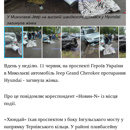
У Миколаєві Jeep на високій швидкості врізався у Hyundai:
загинула жінка
Вдень у неділю.
11 червня, на проспекті Героїв України
в Миколаєві автомобіль Jeep Grand Cherokee протаранив
Hyundai - загинула жінка.
Про це повідомляє кореспондент «Новин-N» із місця
події.
«Хюндай» їхав проспектом з боку Інгульського мосту у
напрямку Тернівського кільця.
У районі плавбасейну