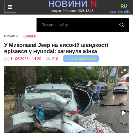
НОВИНИ
N
R
U
неділя, 9 Серпня 2026 12:16
1628 днів війни
ГОЛОВНА
НОВИНИ
У Миколаєві Jeep на високій швидкості
врізався у Hyundai: загинула жінка
читать на русском
11.06.2023 в 14:20
210