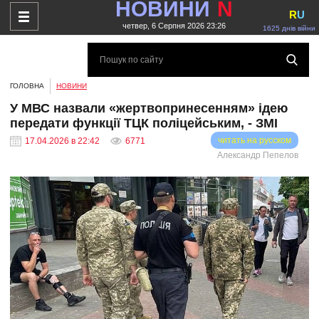
НОВИНИ
N
R
U
четвер, 6 Серпня 2026 23:26
1625 днів війни
ГОЛОВНА
НОВИНИ
У МВС назвали «жертвопринесенням» ідею
передати функції ТЦК поліцейським, - ЗМІ
читать на русском
17.04.2026 в 22:42
6771
Александр Пепелов