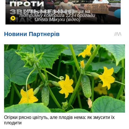
У Миколаєві пройшла акція на
підтримку комбрига 123-ї бригади
Олега Макухи (відео)