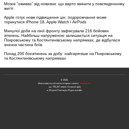
Мозок “оживає” від новизни: що варто змінити у повсякденному
житті
Apple готує нове підвищення цін: подорожчання може
торкнутися iPhone 18, Apple Watch і AirPods
Минулої доби на лінії фронту зафіксували 216 бойових
зіткнень. Найбільш напруженою залишається ситуація на
Покровському та Костянтинівському напрямках, де відбулася
значна частина боїв.
Понад 200 боєзіткнень за добу: найгарячіше на Покровському
та Костянтинівському напрямках
© 2026.
Миколаївська обласна інтернет-газета
«Новини N»
це: 705,347 новин, 0 коментарів
и 19 років 5 місяців 23 дня онлайн.