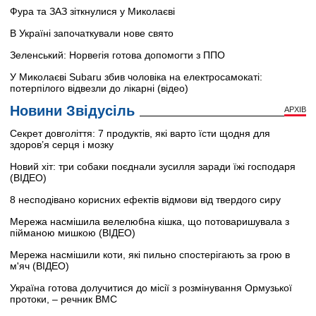
Фура та ЗАЗ зіткнулися у Миколаєві
В Україні започаткували нове свято
Зеленський: Норвегія готова допомогти з ППО
У Миколаєві Subaru збив чоловіка на електросамокаті:
потерпілого відвезли до лікарні (відео)
Новини Звідусіль
АРХІВ
Секрет довголіття: 7 продуктів, які варто їсти щодня для
здоров’я серця і мозку
Новий хіт: три собаки поєднали зусилля заради їжі господаря
(ВІДЕО)
8 несподівано корисних ефектів відмови від твердого сиру
Мережа насмішила велелюбна кішка, що потоваришувала з
пійманою мишкою (ВІДЕО)
Мережа насмішили коти, які пильно спостерігають за грою в
м'яч (ВІДЕО)
Україна готова долучитися до місії з розмінування Ормузької
протоки, – речник ВМС