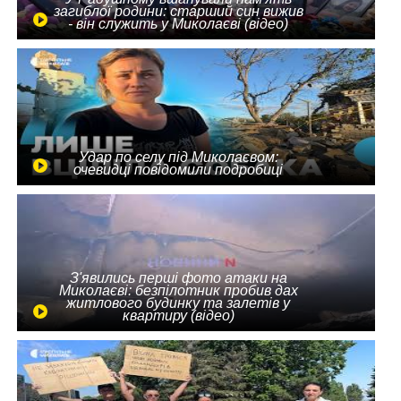
загиблої родини: старший син вижив
- він служить у Миколаєві (відео)
Удар по селу під Миколаєвом:
очевидці повідомили подробиці
З'явились перші фото атаки на
Миколаєві: безпілотник пробив дах
житлового будинку та залетів у
квартиру (відео)