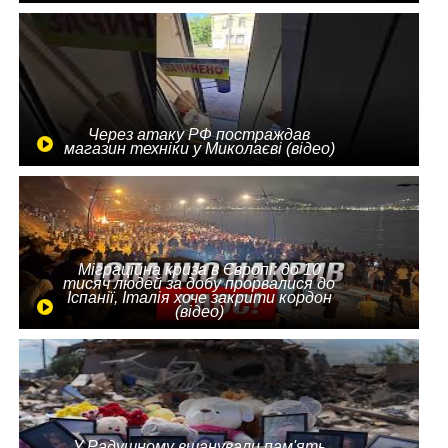
Через атаку РФ постраждав
магазин техніки у Миколаєві (відео)
Міграційна криза в Європі: до 10
тисяч людей за добу прорвалися до
Іспанії, Італія хоче закрити кордон
(відео)
У Радушному вшанували пам'ять