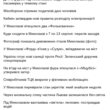
пасажирка у тяжкому стані
Міноборони отримає податкові дані чоловіків
Кабмін затвердив нові правила розподілу електроенергії
У Миколаєві зіткнулися два «Фольксвагени»
Куди сходити в Миколаєві з 7 по 13 серпня: перелік заходів
Фотограф показала дивовижних птахів Миколаєва (фото)
У Миколаєві «Форд» в'їхав у «Сузукі», виїжджаючи на міст
Україна готує нові санкції проти Росії: Зеленський доручив
спецоперацію
На в'їзді на міст у Миколаєві фура зіткнулася з «Міцубісі»:
утворився затор
Співробітників ТЦК викрили у фіктивних мобілізаціях
У Миколаєві перевірили стан укриттів: який знайшли недолік
Через аномальну спеку частина Львова залишилася без світла
Під Миколаєвом вантажівка «зім'яла» легковик: постраждав
водій