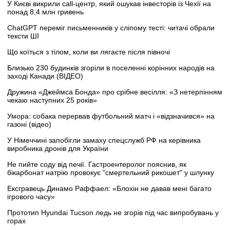
У Києві викрили call-центр, який ошукав інвесторів із Чехії на
понад 8,4 млн гривень
ChatGPT переміг письменників у сліпому тесті: читачі обрали
тексти ШІ
Що коїться з тілом, коли ви лягаєте після півночі
Близько 230 будинків згоріли в поселенні корінних народів на
заході Канади (ВІДЕО)
Дружина «Джеймса Бонда» про срібне весілля: «З нетерпінням
чекаю наступних 25 років»
Умора: собака перервав футбольний матч і «відзначився» на
газоні (відео)
У Німеччині запобігли замаху спецслужб РФ на керівника
виробника дронів для України
Не пийте соду від печії. Гастроентеролог пояснив, як
бікарбонат натрію провокує "смертельний рикошет" у шлунку
Ексгравець Динамо Раффаел: «Блохін не давав мені багато
ігрового часу»
Прототип Hyundai Tucson ледь не згорів під час випробувань у
горах