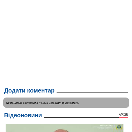
Додати коментар
Коментарі доступні в наших
Telegram
и
instagram
.
Відеоновини
АРХІВ