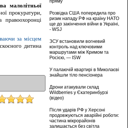
пряму
ва малолітньої
ної прокуратури,
Розвідка США попередила про
ризик нападу РФ на країну НАТО
а правоохоронці
ще до закінчення війни в Україні,
- WSJ
ваючи за місцем
ЗСУ встановили вогневий
скоєного дитина
контроль над ключовими
маршрутами між Кримом та
Росією, — ISW
У палаючій квартирі в Миколаєві
знайшли тіло пенсіонера
Дрони атакували склад
Wildberries у Єкатеринбурзі
(відео)
Після ударів РФ у Херсоні
продовжуються аварійні роботи:
частина мікрорайонів
залишається без світла