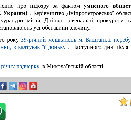
млення про підозру за фактом
умисного вбивст
КК України)
. Керівництво Дніпропетровської облас
куратури міста Дніпра, ювенальні прокурори т
встановлюють усі обставини злочину.
ого року
39-річний мешканець м. Баштанка, перебу
ки, зґвалтував її доньку
. Наступного дня після 
-річну падчерку
в Миколаївській області.