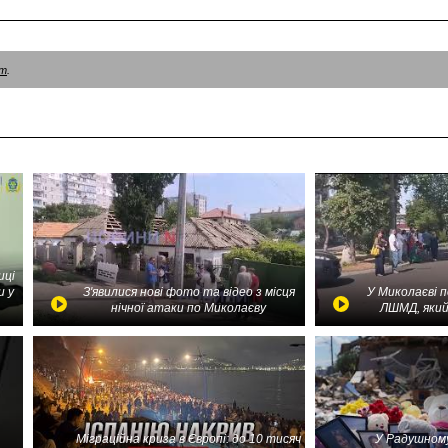
am
.
иці
и у
З'явилися нові фото та відео з місця
У Миколаєві 
нічної атаки по Миколаєву
ЛШМД, який
Міграційна криза в Європі: до 10 тисяч
У Радушному