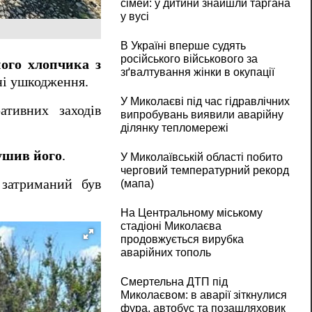
сімей: у дитини знайшли таргана
у вусі
В Україні вперше судять
російського військового за
ного хлопчика з
зґвалтування жінки в окупації
сні ушкодження.
У Миколаєві під час гідравлічних
ативних заходів
випробувань виявили аварійну
ділянку тепломережі
душив його
.
У Миколаївській області побито
черговий температурний рекорд
 затриманий був
(мапа)
На Центральному міському
стадіоні Миколаєва
продовжується вирубка
аварійних тополь
Смертельна ДТП під
Миколаєвом: в аварії зіткнулися
фура, автобус та позашляховик