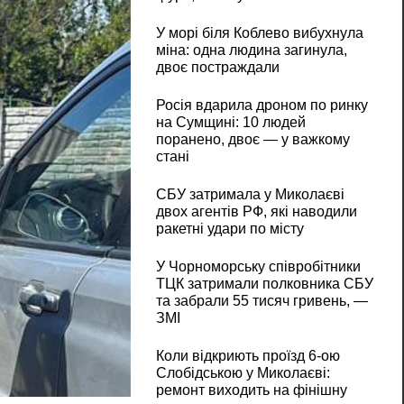
У морі біля Коблево вибухнула
міна: одна людина загинула,
двоє постраждали
Росія вдарила дроном по ринку
на Сумщині: 10 людей
поранено, двоє — у важкому
стані
СБУ затримала у Миколаєві
двох агентів РФ, які наводили
ракетні удари по місту
У Чорноморську співробітники
ТЦК затримали полковника СБУ
та забрали 55 тисяч гривень, —
ЗМІ
Коли відкриють проїзд 6-ою
Слобідською у Миколаєві:
ремонт виходить на фінішну