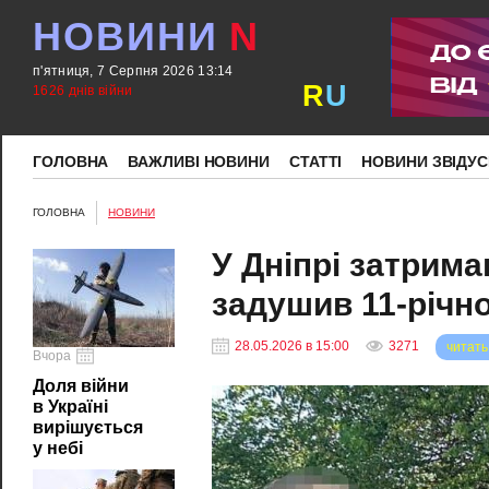
НОВИНИ
N
п'ятниця, 7 Серпня 2026 13:14
R
U
1626 днів війни
ГОЛОВНА
ВАЖЛИВІ НОВИНИ
СТАТТІ
НОВИНИ ЗВІДУС
ГОЛОВНА
НОВИНИ
У Дніпрі затрима
задушив 11-річн
28.05.2026 в 15:00
3271
читать
Вчора
Доля війни
в Україні
вирішується
у небі