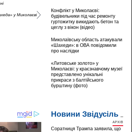
ні
Конфлікт у Миколаєві:
хеда» у Миколаєві
будівельники під час ремонту
гуртожитку викидають бетон та
цеглу з вікон (відео)
Миколаївську область атакували
«Шахеди»: в ОВА повідомили
про наслідки
«Литовське золото» у
Миколаєві: у краєзнавчому музеї
представлено унікальні
прикраси з балтійського
бурштину (фото)
Новини Звідусіль
АРХІВ
Соратниця Трампа заявила, що