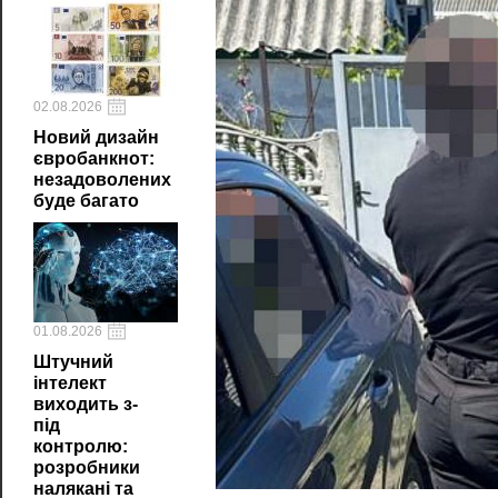
02.08.2026
Новий дизайн
євробанкнот:
незадоволених
буде багато
01.08.2026
Штучний
інтелект
виходить з-
під
контролю:
розробники
налякані та