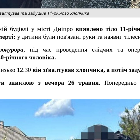
зґвалтував та задушив 11-річного хлопчика
ній будівлі у місті Дніпро
виявлено тіло 11-річ
ерті:
у дитини були пов'язані руки та наявні тіле
рокурора
, під час проведення слідчих та опер
0-річного чоловіка.
лизько 12.30
він зґвалтував хлопчика, а потім за
ти зниклою з вечора 26 травня
. Попередньо