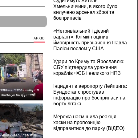
Судитимуть жителя
Хмельниччини, в якого було
вилучено арсенал зброї та
боєприпасів
«Нетривіальний і дієвий
варіант»: Клімкін оцінив
АРХІВ
ймовірність призначення Павла
Паліси послом у США
Удари по Криму та Ярославлю:
СБУ підтвердила ураження
кораблів ФСБ і великого НПЗ
Інцидент в аеропорту Лейпцига:
попрощалися з лікарем
Бундестаг спростував
 загинув на фронті
інформацію про боєприпаси на
борту літака
Мережа насмішила реакція
хаски на пропозицію
відправитися до парку (ВІДЕО)
 вшанували пам'ять