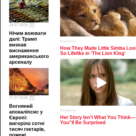
28.07.2026
Нічим воювати
далі: Трамп
визнав
виснаження
американського
арсеналу
27.07.2026
Вогняний
апокаліпсис у
Європі:
вигоріло сотні
тисяч гектарів,
пожежі