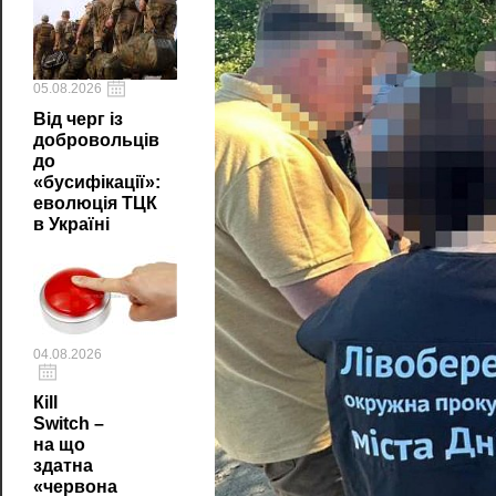
05.08.2026
Від черг із
добровольців
до
«бусифікації»:
еволюція ТЦК
в Україні
04.08.2026
Кill
Switch –
на що
здатна
«червона