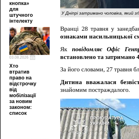
кнопка»
для
У Дніпрі затримано чоловіка, який 
штучного
інтелекту
Вранці 28 травня у занедба
ознаками насильницької см
Як
повідомляє Офіс Генп
встановлено та затримано 4
03.08.2026
Хто
За його словами, 27 травня б
втратив
право на
Дитина вважалася безвіс
відстрочку
знайомим постраждалого.
від
мобілізації
за новим
законом:
список