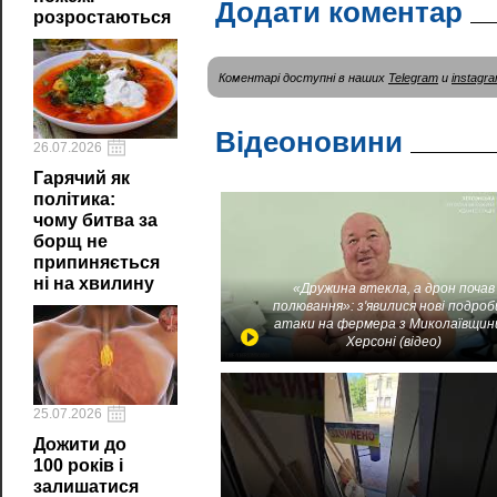
Додати коментар
розростаються
Коментарі доступні в наших
Telegram
и
instagr
Відеоновини
26.07.2026
Гарячий як
політика:
чому битва за
борщ не
припиняється
ні на хвилину
«Дружина втекла, а дрон почав
полювання»: з'явилися нові подроб
атаки на фермера з Миколаївщин
Херсоні (відео)
25.07.2026
Дожити до
100 років і
залишатися