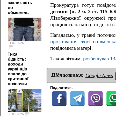
закликають
Прокуратура готує повідо
до
дитини (п. 2 ч. 2 ст. 115 
обмежень
Лівобережної окружної про
працюють на місці події та 
Нагадаємо, у травні поточн
проживання своєї співмешкан
31.07.2026
повідомила матері.
Тиха
Також вітчим
розбещував 13
бідність:
доходи
українців
впали до
Підписатися:
Google News
критичної
позначки
Поділитися:
30.07.2026