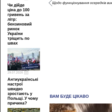
Щодо функціонування осередків ви
Чи дійде
ціна до 100
гривень за
літр:
бензиновий
ринок
України
тріщить по
швах
29.07.2026
Антиукраїнські
настрої
швидко
зростають у
Польщі. У чому
причина?