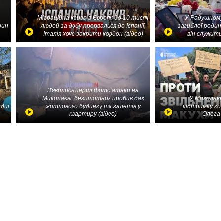
Міграційна криза в Європі: до 10 тисяч
У Радушному
зин
людей за добу прорвалися до Іспанії,
загиблої родин
Італія хоче закрити кордон (відео)
він служить
З'явились перші фото атаки на
Миколаєві: безпілотник пробив дах
У Миколаєв
идці
житлового будинку та залетів у
підтримку ко
квартиру (відео)
Олега 