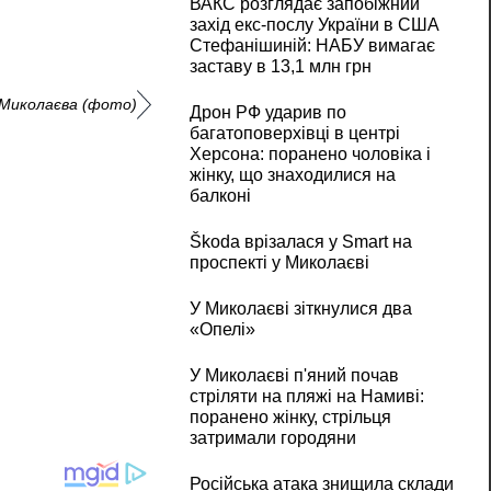
ВАКС розглядає запобіжний
захід екс-послу України в США
Стефанішиній: НАБУ вимагає
заставу в 13,1 млн грн
ї Миколаєва (фото)
Дрон РФ ударив по
багатоповерхівці в центрі
Херсона: поранено чоловіка і
жінку, що знаходилися на
балконі
Škoda врізалася у Smart на
проспекті у Миколаєві
У Миколаєві зіткнулися два
«Опелі»
У Миколаєві п'яний почав
стріляти на пляжі на Намиві:
поранено жінку, стрільця
затримали городяни
Російська атака знищила склади