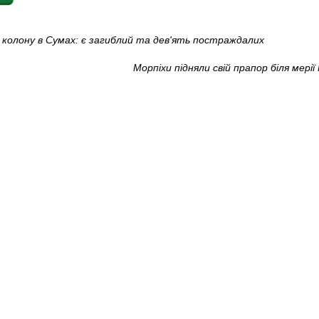
 колону в Сумах: є загиблий та дев'ять постраждалих
Морпіхи підняли свій прапор біля мері