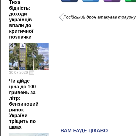
Тиха
бідність:
доходи
Російський дрон атакував траурну
українців
впали до
критичної
позначки
30.07.2026
Чи дійде
ціна до 100
гривень за
літр:
бензиновий
ринок
України
тріщить по
швах