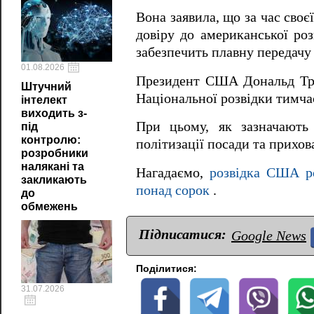
Вона заявила, що за час своє
довіру до американської ро
забезпечить плавну передачу
01.08.2026
Президент США Дональд Трам
Штучний
Національної розвідки тимча
інтелект
виходить з-
При цьому, як зазначають 
під
контролю:
політизації посади та прихо
розробники
налякані та
Нагадаємо,
розвідка США ро
закликають
понад сорок
.
до
обмежень
Підписатися:
Google News
Поділитися:
31.07.2026