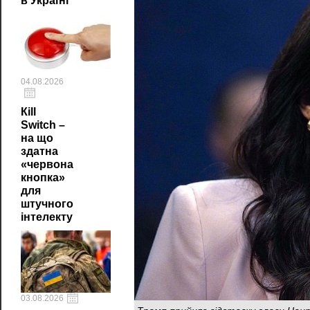
в Україні
04.08.2026
Кill
Switch –
на що
здатна
«червона
кнопка»
для
штучного
інтелекту
03.08.2026