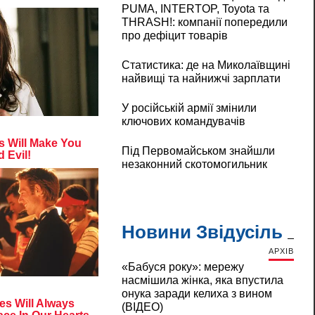
PUMA, INTERTOP, Toyota та
THRASH!: компанії попередили
про дефіцит товарів
Статистика: де на Миколаївщині
найвищі та найнижчі зарплати
У російській армії змінили
ключових командувачів
Під Первомайськом знайшли
незаконний скотомогильник
Новини Звідусіль
АРХІВ
«Бабуся року»: мережу
насмішила жінка, яка впустила
онука заради келиха з вином
(ВІДЕО)