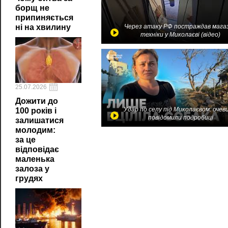
борщ не
припиняється
ні на хвилину
Через атаку РФ постраждав мага
техніки у Миколаєві (відео)
25.07.2026
Дожити до
Удар по селу під Миколаєвом: очев
100 років і
повідомили подробиці
залишатися
молодим:
за це
відповідає
маленька
залоза у
грудях