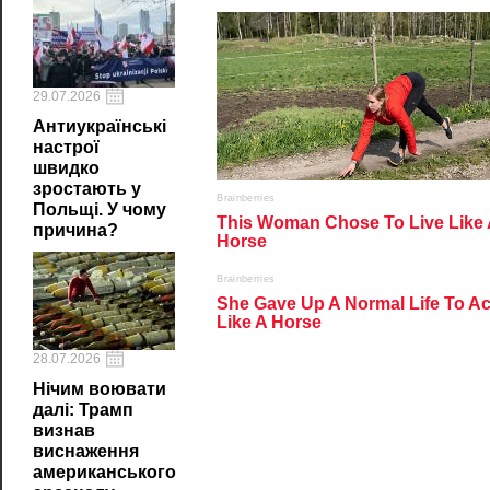
29.07.2026
Антиукраїнські
настрої
швидко
зростають у
Польщі. У чому
причина?
28.07.2026
Нічим воювати
далі: Трамп
визнав
виснаження
американського