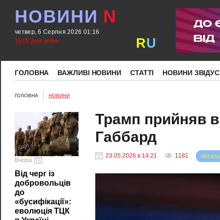
НОВИНИ
N
четвер, 6 Серпня 2026 01:16
R
U
1625 днів війни
ГОЛОВНА
ВАЖЛИВІ НОВИНИ
СТАТТІ
НОВИНИ ЗВІДУС
ГОЛОВНА
НОВИНИ
Трамп прийняв в
Габбард
23.05.2026 в 14:21
1181
читать
Вчора
Від черг із
добровольців
до
«бусифікації»:
еволюція ТЦК