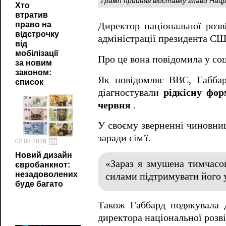
Трамп прийняв відставку глави Нац
Хто
втратив
право на
Директор національної ро
відстрочку
адміністрації президента С
від
мобілізації
Про це вона повідомила у со
за новим
законом:
Як повідомляє ВВС, Габбар
список
діагностували
рідкісну фор
червня
.
У своєму зверненні чиновниц
заради сім'ї.
02.08.2026
Новий дизайн
«Зараз я змушена тимчасов
євробанкнот:
незадоволених
силами підтримувати його у
буде багато
Також Габбард подякувала 
директора національної розві