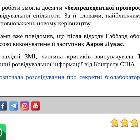
ї роботи змогла досягти
«безпрецедентної прозоро
звідувальної спільноти. За її словами, найближч
 повноважень новому керівництву.
п вже повідомив, що після відходу Габбард обов
сово виконуватиме її заступник
Аарон Лукас
.
західні ЗМІ, частина критиків звинувачувала 
ванні розвідувальної інформації від Конгресу США.
зпочала розслідування про секретні біолабораторі