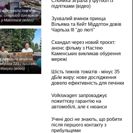
Слониха зіграла у футбол із
підлітками (відео)
 вшанували пам'ять
и: старший син вижив -
Зухвалий вчинок принца
 у Миколаєві (відео)
Вільяма та Кейт Міддлтон довів
Чарльза III "до люті"
Скандал через новий проєкт:
анонс фільму з Настею
Каменських викликав обурення
мережі
і пройшла акція на
мбрига 123-ї бригади
Макухи (відео)
Шість тижнів томатів - мінус 35
дБ/м жиру: нове дослідження
довело ефективність для печінки
Volkswagen запроваджує
пожиттєву гарантію на
автомобілі, але є нюанси
Учені досі не знають, що робити
після першого контакту з
прибульцями