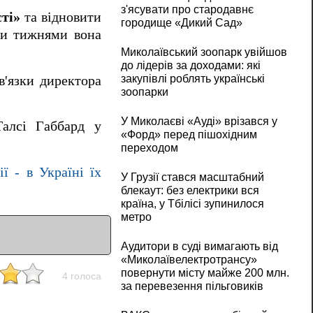
з'ясувати про стародавнє
сті»
та відновити
городище «Дикий Сад»
ими тижнями вона
Миколаївський зоопарк увійшов
до лідерів за доходами: які
закупівлі роблять українські
'язки директора
зоопарки
У Миколаєві «Ауді» врізався у
Талсі Габбард у
«Форд» перед пішохідним
переходом
ї - в Україні їх
У Грузії стався масштабний
блекаут: без електрики вся
країна, у Тбілісі зупинилося
метро
Аудитори в суді вимагають від
«Миколаївелектротрансу»
повернути місту майже 200 млн.
4 голоса
за перевезення пільговиків