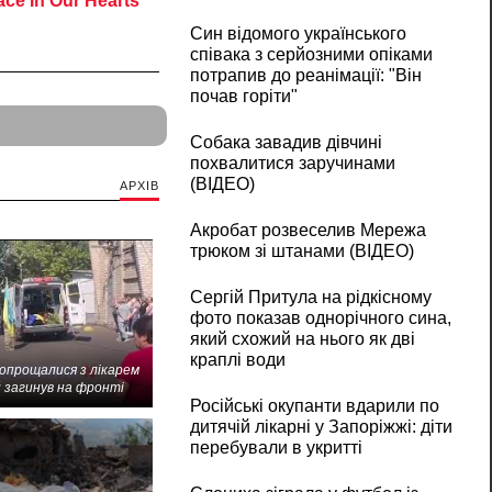
Син відомого українського
співака з серйозними опіками
потрапив до реанімації: "Він
почав горіти"
Собака завадив дівчині
похвалитися заручинами
(ВІДЕО)
АРХІВ
Акробат розвеселив Мережа
трюком зі штанами (ВІДЕО)
Сергій Притула на рідкісному
фото показав однорічного сина,
який схожий на нього як дві
краплі води
попрощалися з лікарем
 загинув на фронті
Російські окупанти вдарили по
дитячій лікарні у Запоріжжі: діти
перебували в укритті