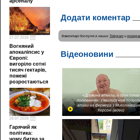
арсеналу
Додати коментар
Коментарі доступні в наших
Telegram
и
instagr
27.07.2026
Вогняний
апокаліпсис у
Відеоновини
Європі:
вигоріло сотні
тисяч гектарів,
пожежі
розростаються
«Дружина втекла, а дрон почав
полювання»: з'явилися нові подроб
атаки на фермера з Миколаївщин
Херсоні (відео)
26.07.2026
Гарячий як
політика:
чому битва за