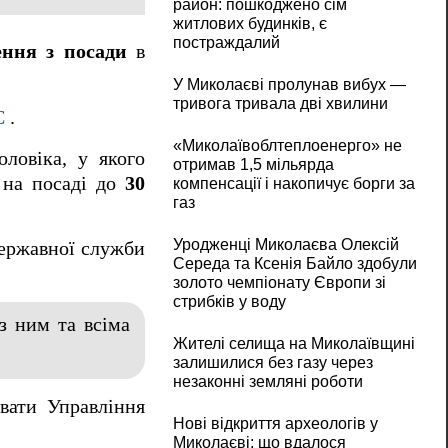
район: пошкоджено сім
житлових будинків, є
постраждалий
ення з посади
в
У Миколаєві пролунав вибух —
тривога тривала дві хвилини
С
.
«Миколаївоблтеплоенерго» не
ловіка, у якого
отримав 1,5 мільярда
 на посаді до
30
компенсації і накопичує борги за
газ
Уродженці Миколаєва Олексій
державної служби
Середа та Ксенія Байло здобули
золото чемпіонату Європи зі
стрибків у воду
з ним та всіма
Жителі селища на Миколаївщині
залишилися без газу через
незаконні земляні роботи
вати Управління
Нові відкриття археологів у
Миколаєві: що вдалося