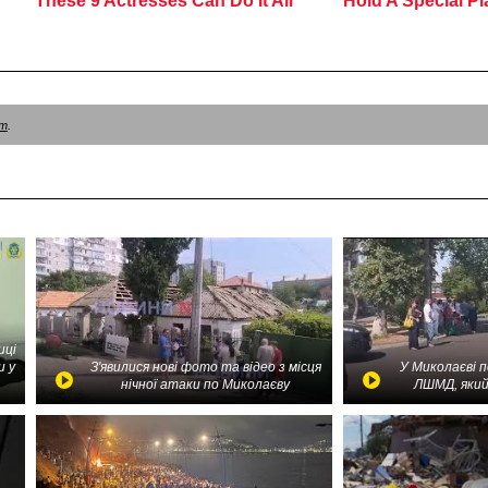
am
.
иці
и у
З'явилися нові фото та відео з місця
У Миколаєві 
нічної атаки по Миколаєву
ЛШМД, який