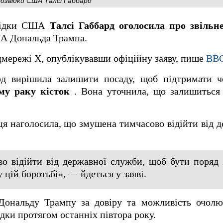
розвідки США Талсі Габбард
звідки США
Талсі Габбард оголосила про звільн
ША Дональда Трампа.
цмережі X, опублікувавши офіційну заяву, пише
ВВ
д вирішила залишити посаду, щоб підтримати чо
му раку кісток
. Вона уточнила, що залишиться
я наголосила, що змушена тимчасово відійти від 
о відійти від державної служби, щоб бути поряд 
 цій боротьбі», — йдеться у заяві.
Дональду Трампу за довіру та можливість очолю
дки протягом останніх півтора року.