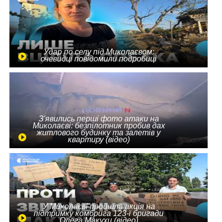
Удар по селу під Миколаєвом:
очевидці повідомили подробиці
З'явились перші фото атаки на
Миколаєві: безпілотник пробив дах
житлового будинку та залетів у
квартиру (відео)
У Миколаєві пройшла акція на
підтримку комбрига 123-ї бригади
Олега Макухи (відео)