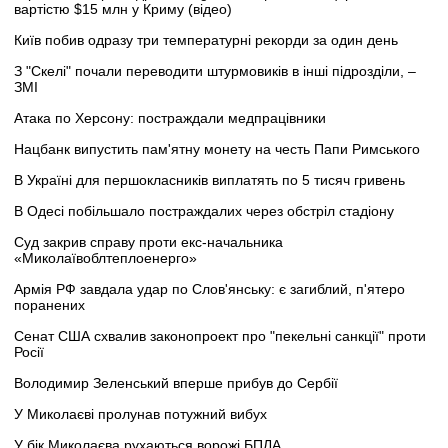
вартістю $15 млн у Криму (відео)
Київ побив одразу три температурні рекорди за один день
З "Скелі" почали переводити штурмовиків в інші підрозділи, –
ЗМІ
Атака по Херсону: постраждали медпрацівники
Нацбанк випустить пам'ятну монету на честь Папи Римського
В Україні для першокласників виплатять по 5 тисяч гривень
В Одесі побільшало постраждалих через обстріл стадіону
Суд закрив справу проти екс-начальника
«Миколаївоблтеплоенерго»
Армія РФ завдала удар по Слов'янську: є загиблий, п'ятеро
поранених
Сенат США схвалив законопроект про "пекельні санкції" проти
Росії
Володимир Зеленський вперше прибув до Сербії
У Миколаєві пролунав потужний вибух
У бік Миколаєва рухаються ворожі БПЛА