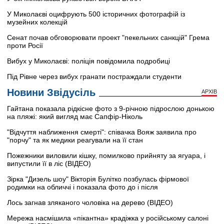
У Миколаєві оцифрують 500 історичних фотографій із
музейних колекцій
Сенат почав обговорювати проект "пекельних санкцій" Грема
проти Росії
Вибух у Миколаєві: поліція повідомила подробиці
Під Рівне через вибух гранати постраждали студенти
Новини Звідусіль
АРХІВ
Гайтана показала рідкісне фото з 9-річною підрослою донькою
на пляжі: який вигляд має Сапфір-Ніколь
"Відчуття наближення смерті": співачка Вояж заявила про
"порчу" та як медики реагували на її стан
Пожежники виловили кішку, помилково прийняту за ягуара, і
випустили її в ліс (ВІДЕО)
Зірка "Дизель шоу" Вікторія Булітко позбулась фірмової
родимки на обличчі і показала фото до і після
Лось загнав зляканого чоловіка на дерево (ВІДЕО)
Мережа насмішила «пікантна» крадіжка у російському салоні