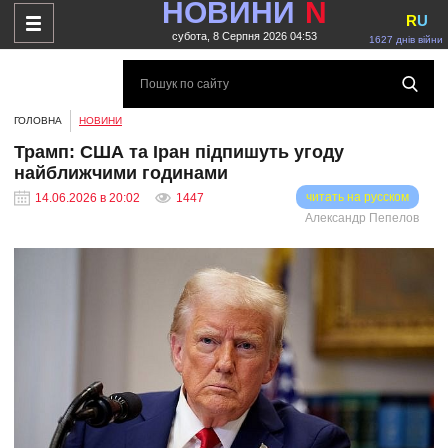
НОВИНИ
N
R
U
субота, 8 Серпня 2026 04:53
1627 днів війни
ГОЛОВНА
НОВИНИ
Трамп: США та Іран підпишуть угоду
найближчими годинами
читать на русском
14.06.2026 в 20:02
1447
Александр Пепелов