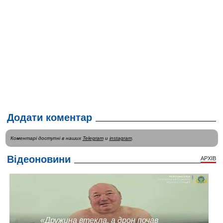
Додати коментар
Коментарі доступні в наших
Telegram
и
instagram
.
Відеоновини
АРХІВ
«Дружина втекла, а дрон почав