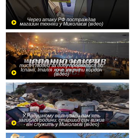
Через атаку РФ постраждав
магазин техніки у Миколаєві (відео)
Міграційна криза в Європі: до 10
тисяч людей за добу прорвалися до
Іспанії, Італія хоче закрити кордон
(відео)
У Радушному вшанували пам'ять
загиблої родини: старший син вижив
- він служить у Миколаєві (відео)