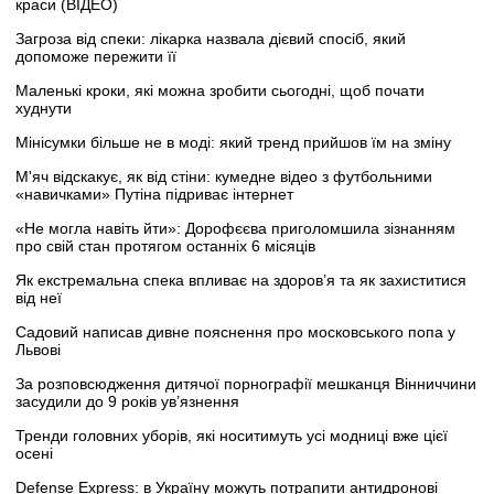
краси (ВІДЕО)
Загроза від спеки: лікарка назвала дієвий спосіб, який
допоможе пережити її
Маленькі кроки, які можна зробити сьогодні, щоб почати
худнути
Мінісумки більше не в моді: який тренд прийшов їм на зміну
М'яч відскакує, як від стіни: кумедне відео з футбольними
«навичками» Путіна підриває інтернет
«Не могла навіть йти»: Дорофєєва приголомшила зізнанням
про свій стан протягом останніх 6 місяців
Як екстремальна спека впливає на здоров’я та як захиститися
від неї
Садовий написав дивне пояснення про московського попа у
Львові
За розповсюдження дитячої порнографії мешканця Вінниччини
засудили до 9 років ув’язнення
Тренди головних уборів, які носитимуть усі модниці вже цієї
осені
Defense Express: в Україну можуть потрапити антидронові