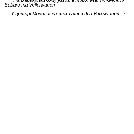
На Варварівському узвозі в Миколаєві зіткнулися
Subaru та Volkswagen
У центрі Миколаєва зіткнулися два Volkswagen