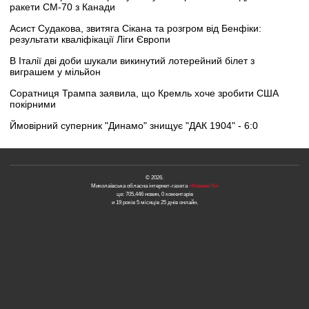
ракети CM-70 з Канади
Асист Судакова, звитяга Сікана та розгром від Бенфіки:
результати кваліфікації Ліги Європи
В Італії дві доби шукали викинутий лотерейний білет з
виграшем у мільйон
Соратниця Трампа заявила, що Кремль хоче зробити США
покірними
Ймовірний суперник "Динамо" знищує "ДАК 1904" - 6:0
© 2026.
Миколаївська обласна інтернет-газета
«Новини N»
це: 705,446 новин, 0 коментарів
и 19 років 5 місяців 25 днів онлайн.