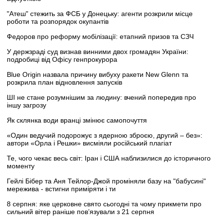
"Атеш" стежить за ФСБ у Донецьку: агенти розкрили місце
роботи та розпорядок окупантів
Федоров про реформу мобілізації: етапний призов та СЗЧ
У держзраді суд визнав винними двох громадян України:
подробиці від Офісу генпрокурора
Blue Origin назвала причину вибуху ракети New Glenn та
розкрила план відновлення запусків
ШІ не стане розумнішим за людину: вчений попередив про
іншу загрозу
Як склянка води вранці змінює самопочуття
«Один ведучий подорожує з ядерною зброєю, другий – без»:
автори «Орла і Решки» висміяли російський плагіат
Те, чого чекає весь світ: Іран і США наблизилися до історичного
моменту
Гейлі Бібер та Аня Тейлор-Джой проміняли базу на "бабусині"
мережива - встигни приміряти і ти
8 серпня: яке церковне свято сьогодні та чому прикмети про
сильний вітер раніше пов’язували з 21 серпня