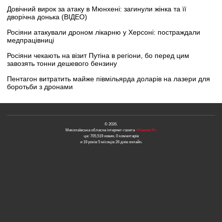
Довічний вирок за атаку в Мюнхені: загинули жінка та її
дворічна донька (ВІДЕО)
Росіяни атакували дроном лікарню у Херсоні: постраждали
медпрацівниці
Росіяни чекають на візит Путіна в регіони, бо перед цим
завозять тонни дешевого бензину
Пентагон витратить майже півмільярда доларів на лазери для
боротьби з дронами
© 2026.
Миколаївська обласна інтернет-газета
«Новини N»
це: 705,519 новин, 0 коментарів
и 19 років 5 місяців 26 днів онлайн.