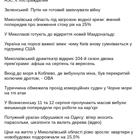
АЗС, є постраждалий
Зеленський: Путін не готовий закінчувати війну
Миколаївська область під загрозою водної кризи: вчений
попередив про зниження стоку рік на 25%
У Миколаєві готують до відкриття новий Макдональдс
Україна на порозі важкої зими: чому Київ знову сумнівається у
підтримці США
Миколаївський драмтеатр відкриє 104-й сезон двома
прем'єрами: афіша на серпень та вересень
Вихід до моря в Коблево, де вибухнула міна, був перекритий
колючим дротом, - ОВА
Туреччина обмежила прохід комерційних суден у Чорне море
на тлі атак
У Вознесенську 11 та 12 серпня пролунають масові вибухи:
мешканців попередили про роботи на кар'єрі
Потужний ураган обрушився на Одесу: вітер зносить
парасольки, шезлонги та валить дерева (відео)
Ціни на житло у Миколаївській області різко зросли: квартири у
новобудовах подорожчали на 15,5%