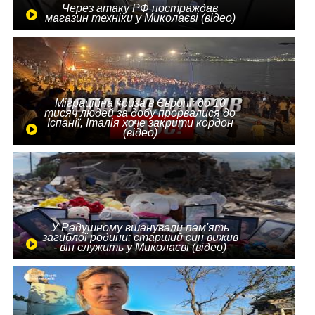
Через атаку РФ постраждав
магазин техніки у Миколаєві (відео)
Міграційна криза в Європі: до 10
тисяч людей за добу прорвалися до
Іспанії, Італія хоче закрити кордон
(відео)
У Радушному вшанували пам'ять
загиблої родини: старший син вижив
- він служить у Миколаєві (відео)