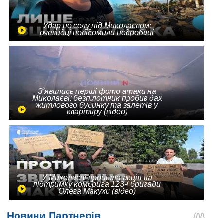
Удар по селу під Миколаєвом:
очевидці повідомили подробиці
З'явились перші фото атаки на
Миколаєві: безпілотник пробив дах
житлового будинку та залетів у
квартиру (відео)
У Миколаєві пройшла акція на
підтримку комбрига 123-ї бригади
Олега Макухи (відео)