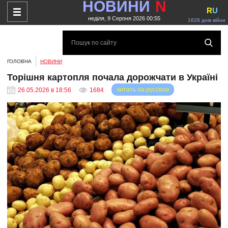
НОВИНИ
N
R
U
неділя, 9 Серпня 2026 00:55
1628 днів війни
ГОЛОВНА
НОВИНИ
Торішня картопля почала дорожчати в Україні
читать на русском
26.05.2026 в 18:56
1684