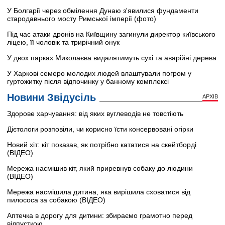
У Болгарії через обмілення Дунаю з'явилися фундаменти
стародавнього мосту Римської імперії (фото)
Під час атаки дронів на Київщину загинули директор київського
ліцею, її чоловік та трирічний онук
У двох парках Миколаєва видалятимуть сухі та аварійні дерева
У Харкові семеро молодих людей влаштували погром у
гуртожитку після відпочинку у банному комплексі
Новини Звідусіль
АРХІВ
Здорове харчування: від яких вуглеводів не товстіють
Дієтологи розповіли, чи корисно їсти консервовані огірки
Новий хіт: кіт показав, як потрібно кататися на скейтборді
(ВІДЕО)
Мережа насмішив кіт, який приревнув собаку до людини
(ВІДЕО)
Мережа насмішила дитина, яка вирішила сховатися від
пилососа за собакою (ВІДЕО)
Аптечка в дорогу для дитини: збираємо грамотно перед
відпусткою