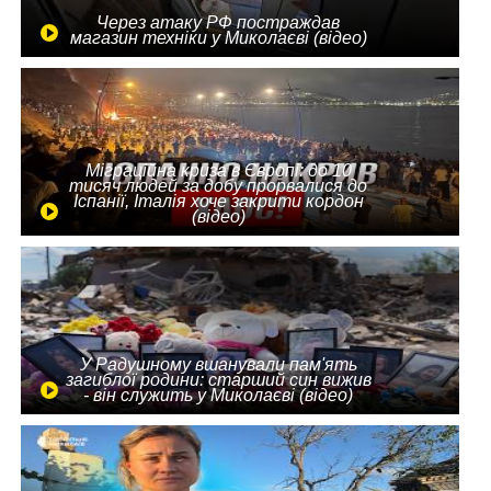
Через атаку РФ постраждав
магазин техніки у Миколаєві (відео)
Міграційна криза в Європі: до 10
тисяч людей за добу прорвалися до
Іспанії, Італія хоче закрити кордон
(відео)
У Радушному вшанували пам'ять
загиблої родини: старший син вижив
- він служить у Миколаєві (відео)