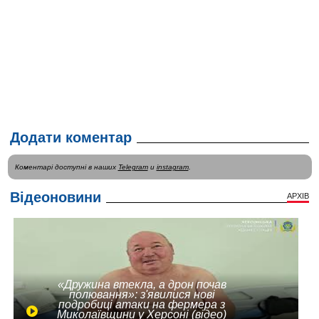
Додати коментар
Коментарі доступні в наших
Telegram
и
instagram
.
Відеоновини
АРХІВ
«Дружина втекла, а дрон почав
полювання»: з'явилися нові
подробиці атаки на фермера з
Миколаївщини у Херсоні (відео)