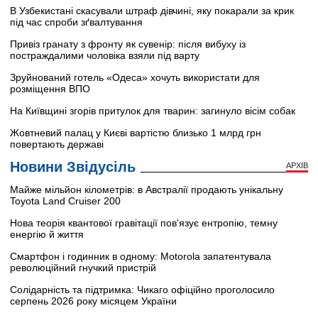
В Узбекистані скасували штраф дівчині, яку покарали за крик
під час спроби зґвалтування
Привіз гранату з фронту як сувенір: після вибуху із
постраждалими чоловіка взяли під варту
Зруйнований готель «Одеса» хочуть використати для
розміщення ВПО
На Київщині згорів притулок для тварин: загинуло вісім собак
Жовтневий палац у Києві вартістю близько 1 млрд грн
повертають державі
Новини Звідусіль
АРХІВ
Майже мільйон кілометрів: в Австралії продають унікальну
Toyota Land Cruiser 200
Нова теорія квантової гравітації пов'язує ентропію, темну
енергію й життя
Смартфон і годинник в одному: Motorola запатентувала
революційний гнучкий пристрій
Солідарність та підтримка: Чикаго офіційно проголосило
серпень 2026 року місяцем України