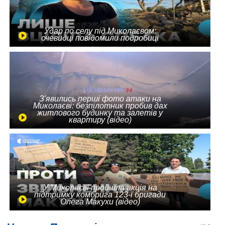
Удар по селу під Миколаєвом:
очевидці повідомили подробиці
З'явились перші фото атаки на
Миколаєві: безпілотник пробив дах
житлового будинку та залетів у
квартиру (відео)
У Миколаєві пройшла акція на
підтримку комбрига 123-ї бригади
Олега Макухи (відео)