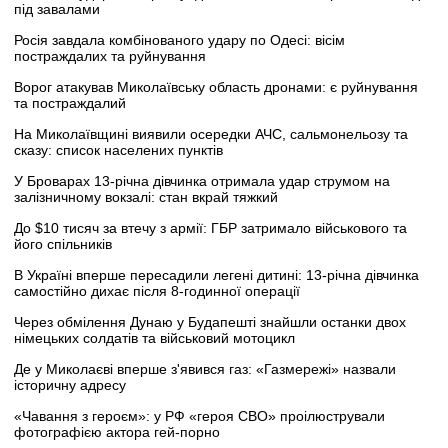
під завалами
Росія завдала комбінованого удару по Одесі: вісім
постраждалих та руйнування
Ворог атакував Миколаївську область дронами: є руйнування
та постраждалий
На Миколаївщині виявили осередки АЧС, сальмонельозу та
сказу: список населених пунктів
У Броварах 13-річна дівчинка отримала удар струмом на
залізничному вокзалі: стан вкрай тяжкий
До $10 тисяч за втечу з армії: ГБР затримало військового та
його спільників
В Україні вперше пересадили легені дитині: 13-річна дівчинка
самостійно дихає після 8-годинної операції
Через обмілення Дунаю у Будапешті знайшли останки двох
німецьких солдатів та військовий мотоцикл
Де у Миколаєві вперше з'явився газ: «Газмережі» назвали
історичну адресу
«Чавання з героєм»: у РФ «героя СВО» проілюстрували
фотографією актора гей-порно