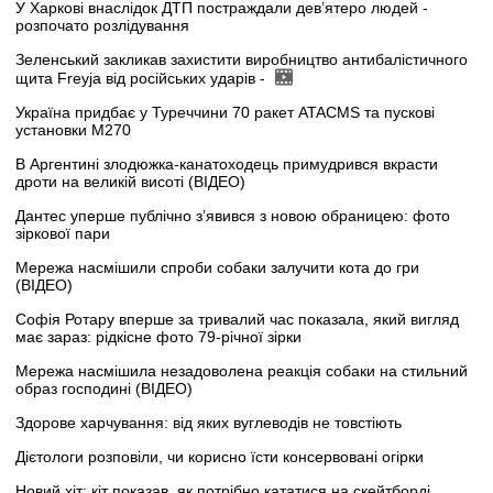
У Харкові внаслідок ДТП постраждали дев’ятеро людей -
розпочато розлідування
Зеленський закликав захистити виробництво антибалістичного
щита Freyja від російських ударів -
Україна придбає у Туреччини 70 ракет ATACMS та пускові
установки M270
В Аргентині злодюжка-канатоходець примудрився вкрасти
дроти на великій висоті (ВІДЕО)
Дантес уперше публічно з’явився з новою обраницею: фото
зіркової пари
Мережа насмішили спроби собаки залучити кота до гри
(ВІДЕО)
Софія Ротару вперше за тривалий час показала, який вигляд
має зараз: рідкісне фото 79-річної зірки
Мережа насмішила незадоволена реакція собаки на стильний
образ господині (ВІДЕО)
Здорове харчування: від яких вуглеводів не товстіють
Дієтологи розповіли, чи корисно їсти консервовані огірки
Новий хіт: кіт показав, як потрібно кататися на скейтборді