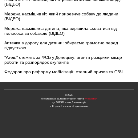
(ВІДЕО)
Мережа насмішив кіт, який приревнув собаку до людини
(ВІДЕО)
Мережа насмішила дитина, яка вирішила сховатися від
пилососа за собакою (ВІДЕО)
Аптечка в дорогу для дитини: збираємо грамотно перед
відпусткою
"Атеш" стежить за ФСБ у Донецьку: агенти розкрили місце
роботи та розпорядок окупантів
Федоров про реформу мобілізації: етапний призов та СЗЧ
© 2026.
Миколаївська обласна інтернет-газета
«Новини N»
це: 705,544 новин, 0 коментарів
и 19 років 5 місяців 26 днів онлайн.