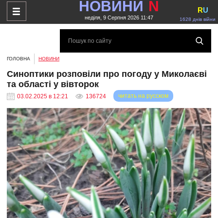
НОВИНИ
N
R
U
неділя, 9 Серпня 2026 11:47
1628 днів війни
ГОЛОВНА
НОВИНИ
Синоптики розповіли про погоду у Миколаєві
та області у вівторок
читать на русском
03.02.2025 в 12:21
136724