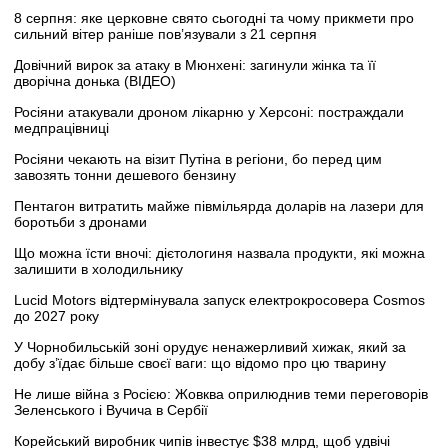
8 серпня: яке церковне свято сьогодні та чому прикмети про
сильний вітер раніше пов’язували з 21 серпня
Довічний вирок за атаку в Мюнхені: загинули жінка та її
дворічна донька (ВІДЕО)
Росіяни атакували дроном лікарню у Херсоні: постраждали
медпрацівниці
Росіяни чекають на візит Путіна в регіони, бо перед цим
завозять тонни дешевого бензину
Пентагон витратить майже півмільярда доларів на лазери для
боротьби з дронами
Що можна їсти вночі: дієтологиня назвала продукти, які можна
залишити в холодильнику
Lucid Motors відтермінувала запуск електрокросовера Cosmos
до 2027 року
У Чорнобильській зоні орудує ненажерливий хижак, який за
добу з’їдає більше своєї ваги: що відомо про цю тварину
Не лише війна з Росією: Жовква оприлюднив теми переговорів
Зеленського і Вучича в Сербії
Корейський виробник чипів інвестує $38 млрд, щоб удвічі