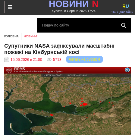
НОВИНИ
N
R
U
субота, 8 Серпня 2026 17:24
1627 днів війни
ГОЛОВНА
НОВИНИ
Супутники NASA зафіксували масштабні
пожежі на Кінбурнській косі
читать на русском
15.06.2026 в 21:00
5713