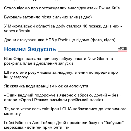
Стало відомо про постраждалих внаслідок атаки РФ на Київ
Буковель затопило після сильних злив (відео)
У Миколаївській області за добу сталося 48 пожеж, дві з них -
через обстріл
Дрони атакували два НПЗ у Росії: що відомо (фото, відео)
Новини Звідусіль
АРХІВ
Blue Origin назвала причину вибуху ракети New Glenn та
розкрила план відновлення запусків
ШІ не стане розумнішим за людину: вчений попередив про
іншу загрозу
Як склянка води вранці змінює самопочуття
«Один ведучий подорожує з ядерною зброєю, другий – без»:
автори «Орла і Решки» висміяли російський плагіат
Те, чого чекає весь світ: Іран і США наблизилися до історичного
моменту
Гейлі Бібер та Аня Тейлор-Джой проміняли базу на "бабусині"
мережива - встигни приміряти і ти