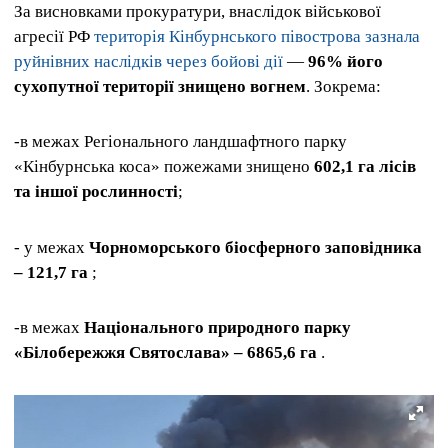
За висновками прокуратури, внаслідок військової
агресії РФ
територія Кінбурнського півострова зазнала
руйнівних наслідків через бойові дії
—
96% його
сухопутної території знищено вогнем
. Зокрема:
-в межах Регіонального ландшафтного парку
«Кінбурнська коса» пожежами знищено
602,1 га лісів
та іншої рослинності
;
- у межах
Чорноморського біосферного заповідника
– 121,7 га
;
-в межах
Національного природного парку
«Білобережжя Святослава» – 6865,6 га
.