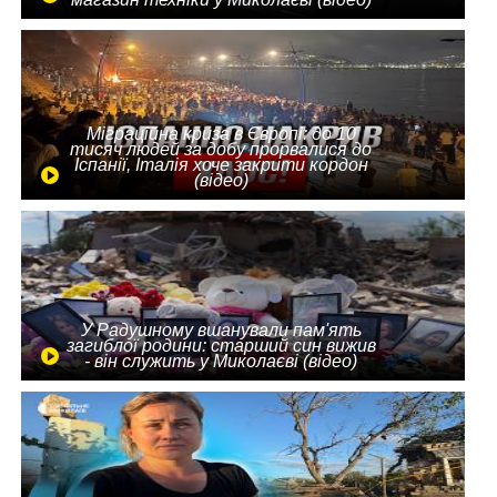
Міграційна криза в Європі: до 10
тисяч людей за добу прорвалися до
Іспанії, Італія хоче закрити кордон
(відео)
У Радушному вшанували пам'ять
загиблої родини: старший син вижив
- він служить у Миколаєві (відео)