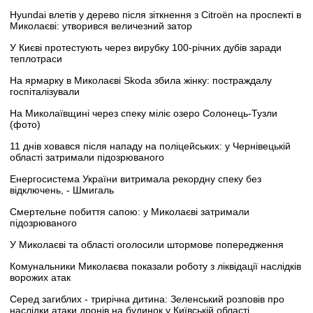
Hyundai влетів у дерево після зіткнення з Citroën на проспекті в
Миколаєві: утворився величезний затор
У Києві протестують через вирубку 100-річних дубів заради
теплотраси
На ярмарку в Миколаєві Skoda збила жінку: постраждалу
госпіталізували
На Миколаївщині через спеку міліє озеро Солонець-Тузли
(фото)
11 днів ховався після нападу на поліцейських: у Чернівецькій
області затримали підозрюваного
Енергосистема України витримала рекордну спеку без
відключень, - Шмигаль
Смертельне побиття сапою: у Миколаєві затримали
підозрюваного
У Миколаєві та області оголосили штормове попередження
Комунальники Миколаєва показали роботу з ліквідації наслідків
ворожих атак
Серед загиблих - трирічна дитина: Зеленський розповів про
наслідки атаки дронів на будинок у Київській області