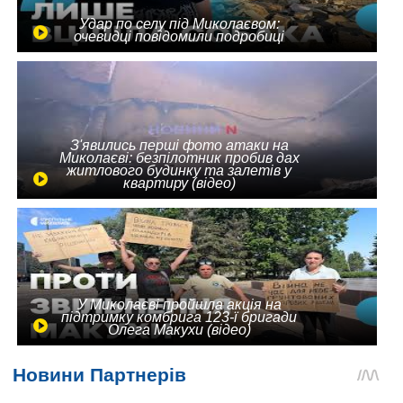
Удар по селу під Миколаєвом:
очевидці повідомили подробиці
З'явились перші фото атаки на
Миколаєві: безпілотник пробив дах
житлового будинку та залетів у
квартиру (відео)
У Миколаєві пройшла акція на
підтримку комбрига 123-ї бригади
Олега Макухи (відео)