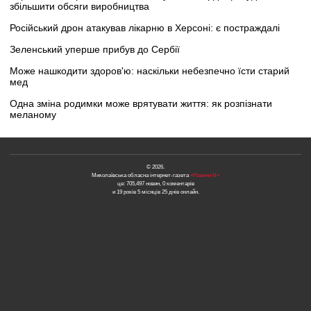
збільшити обсяги виробництва
Російський дрон атакував лікарню в Херсоні: є постраждалі
Зеленський уперше прибув до Сербії
Може нашкодити здоров'ю: наскільки небезпечно їсти старий
мед
Одна зміна родимки може врятувати життя: як розпізнати
меланому
© 2026.
Миколаївська обласна інтернет-газета
«Новини N»
це: 705,497 новин, 0 коментарів
и 19 років 5 місяців 25 днів онлайн.