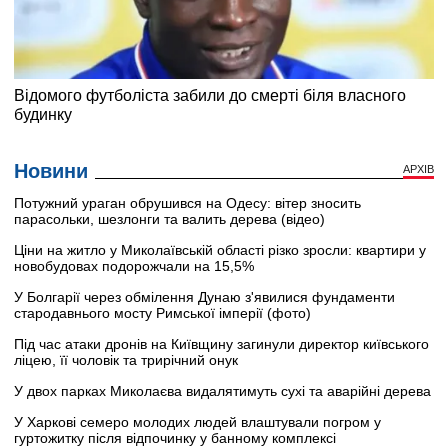
Новини
АРХІВ
Потужний ураган обрушився на Одесу: вітер зносить
парасольки, шезлонги та валить дерева (відео)
Ціни на житло у Миколаївській області різко зросли: квартири у
новобудовах подорожчали на 15,5%
У Болгарії через обмілення Дунаю з'явилися фундаменти
стародавнього мосту Римської імперії (фото)
Під час атаки дронів на Київщину загинули директор київського
ліцею, її чоловік та трирічний онук
У двох парках Миколаєва видалятимуть сухі та аварійні дерева
У Харкові семеро молодих людей влаштували погром у
гуртожитку після відпочинку у банному комплексі