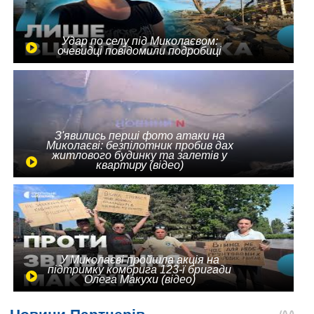
Удар по селу під Миколаєвом:
очевидці повідомили подробиці
З'явились перші фото атаки на
Миколаєві: безпілотник пробив дах
житлового будинку та залетів у
квартиру (відео)
У Миколаєві пройшла акція на
підтримку комбрига 123-ї бригади
Олега Макухи (відео)