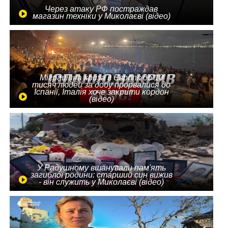
Через атаку РФ постраждав
магазин техніки у Миколаєві (відео)
Міграційна криза в Європі: до 10
тисяч людей за добу прорвалися до
Іспанії, Італія хоче закрити кордон
(відео)
У Радушному вшанували пам'ять
загиблої родини: старший син вижив
- він служить у Миколаєві (відео)