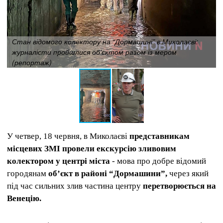
Стан відомого колектору на “Дормашині” в Миколаєві:
журналісти пройшлися об’єктом разом із мером
(репортаж)
У четвер, 18 червня, в Миколаєві
представникам
місцевих ЗМІ провели екскурсію зливовим
колектором у центрі міста
- мова про добре відомий
городянам
об’єкт в районі “Дормашини”,
через який
під час сильних злив частина центру
перетворюється на
Венецію.