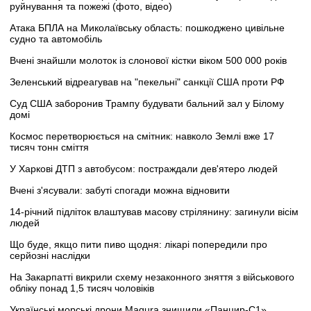
руйнування та пожежі (фото, відео)
Атака БПЛА на Миколаївську область: пошкоджено цивільне
судно та автомобіль
Вчені знайшли молоток із слонової кістки віком 500 000 років
Зеленський відреагував на "пекельні" санкції США проти РФ
Суд США заборонив Трампу будувати бальний зал у Білому
домі
Космос перетворюється на смітник: навколо Землі вже 17
тисяч тонн сміття
У Харкові ДТП з автобусом: постраждали дев'ятеро людей
Вчені з'ясували: забуті спогади можна відновити
14-річний підліток влаштував масову стрілянину: загинули вісім
людей
Що буде, якщо пити пиво щодня: лікарі попередили про
серйозні наслідки
На Закарпатті викрили схему незаконного зняття з військового
обліку понад 1,5 тисяч чоловіків
Українські морські дрони Magura знищили «Панцир-С1»