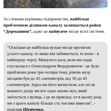
За словами керівника підприємства,
найбільш
проблемною ділянкою каналу залишається район
“Дормашини”,
адже це
найвужче
місце всієї системи.
“Оскільки це найбільш вузьке місце протягом
усього каналу, то якщо він забивається, то воно - в
найпершу чергу. Минулого разу, коли ми сюди
спускалися з Олександром Федоровичем - це було
приблизно роки три-чотири тому, рівень мулу
місцями був до 45 сантиметрів, від 30 до 45
сантиметрів. Зараз ми його вичистили, але після
кожного дощу ми все одно маємо мул, який
змітається з вулиць, і це як приклад: от в цьому році
ми з цього каналу більше ста тон вже вивезли”, -
пояснив
Шевченко.