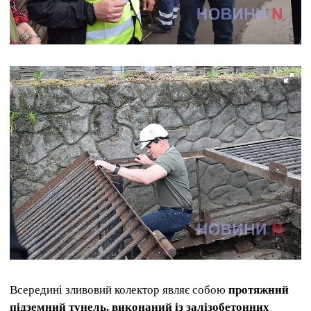
Всередині зливовий колектор являє собою
протяжний
підземний тунель, виконаний із залізобетонних