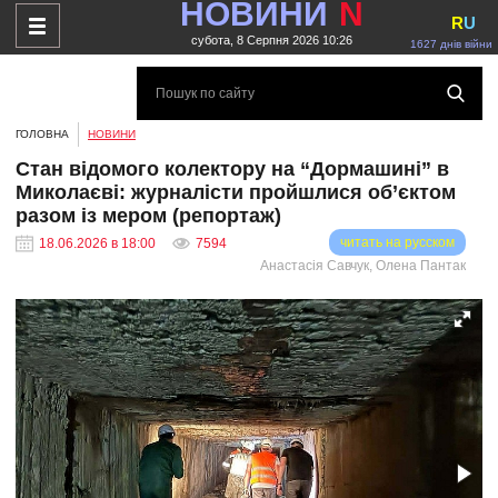
НОВИНИ
N
R
U
субота, 8 Серпня 2026 10:26
1627 днів війни
ГОЛОВНА
НОВИНИ
Стан відомого колектору на “Дормашині” в
Миколаєві: журналісти пройшлися об’єктом
разом із мером (репортаж)
читать на русском
18.06.2026 в 18:00
7594
Анастасія Савчук, Олена Пантак