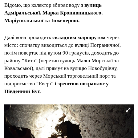
Відомо, що колектор збирає воду
з вулиць
Адміральської, Марка Кропивницького,
Маріупольської та Інженерної.
Далі вона проходить
складним маршрутом
через
місто: спочатку виводиться до вулиці Пограничної,
потім повертає під кутом 90 градусів, доходить до
району “Кита” (перетин вулиць Малої Морської та
Ковальської), далі прямує на вулицю Новобудівну,
проходить через Морський торговельний порт та
підприємство “Евері”
і зрештою потрапляє у
Південний Буг.