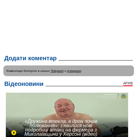
Додати коментар
Коментарі доступні в наших
Telegram
и
instagram
.
Відеоновини
АРХІВ
«Дружина втекла, а дрон почав
полювання»: з'явилися нові
подробиці атаки на фермера з
Миколаївщини у Херсоні (відео)