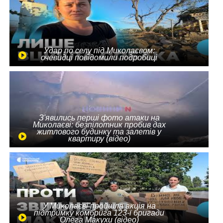
Удар по селу під Миколаєвом:
очевидці повідомили подробиці
З'явились перші фото атаки на
Миколаєві: безпілотник пробив дах
житлового будинку та залетів у
квартиру (відео)
У Миколаєві пройшла акція на
підтримку комбрига 123-ї бригади
Олега Макухи (відео)