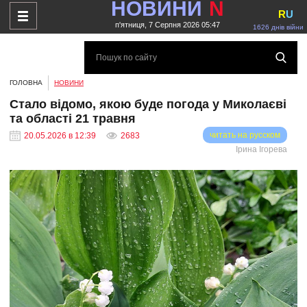
НОВИНИ
N
R
U
п'ятниця, 7 Серпня 2026 05:47
1626 днів війни
ГОЛОВНА
НОВИНИ
Стало відомо, якою буде погода у Миколаєві
та області 21 травня
читать на русском
20.05.2026 в 12:39
2683
Ірина Ігорева