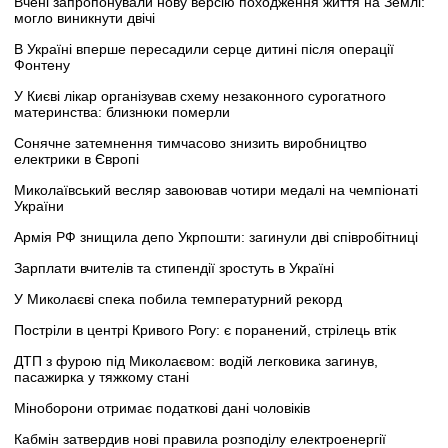
Вчені запропонували нову версію походження життя на Землі:
могло виникнути двічі
В Україні вперше пересадили серце дитині після операції
Фонтену
У Києві лікар організував схему незаконного сурогатного
материнства: близнюки померли
Сонячне затемнення тимчасово знизить виробництво
електрики в Європі
Миколаївський весляр завоював чотири медалі на чемпіонаті
України
Армія РФ знищила депо Укрпошти: загинули дві співробітниці
Зарплати вчителів та стипендії зростуть в Україні
У Миколаєві спека побила температурний рекорд
Постріли в центрі Кривого Рогу: є поранений, стрілець втік
ДТП з фурою під Миколаєвом: водій легковика загинув,
пасажирка у тяжкому стані
Міноборони отримає податкові дані чоловіків
Кабмін затвердив нові правила розподілу електроенергії