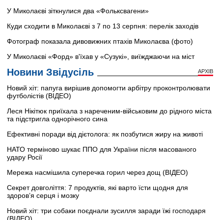
У Миколаєві зіткнулися два «Фольксвагени»
Куди сходити в Миколаєві з 7 по 13 серпня: перелік заходів
Фотограф показала дивовижних птахів Миколаєва (фото)
У Миколаєві «Форд» в'їхав у «Сузукі», виїжджаючи на міст
Новини Звідусіль
АРХІВ
Новий хіт: папуга вирішив допомогти арбітру проконтролювати
футболістів (ВІДЕО)
Леся Нікітюк приїхала з нареченим-військовим до рідного міста
та підстригла однорічного сина
Ефективні поради від дієтолога: як позбутися жиру на животі
НАТО терміново шукає ППО для України після масованого
удару Росії
Мережа насмішила суперечка горил через дощ (ВІДЕО)
Секрет довголіття: 7 продуктів, які варто їсти щодня для
здоров’я серця і мозку
Новий хіт: три собаки поєднали зусилля заради їжі господаря
(ВІДЕО)