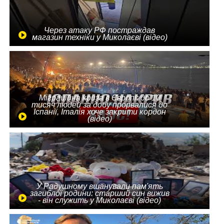
Через атаку РФ постраждав
магазин техніки у Миколаєві (відео)
Міграційна криза в Європі: до 10
тисяч людей за добу прорвалися до
Іспанії, Італія хоче закрити кордон
(відео)
У Радушному вшанували пам'ять
загиблої родини: старший син вижив
- він служить у Миколаєві (відео)