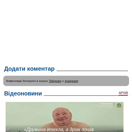
Додати коментар
Коментарі доступні в наших
Telegram
и
instagram
.
Відеоновини
АРХІВ
«Дружина втекла, а дрон почав