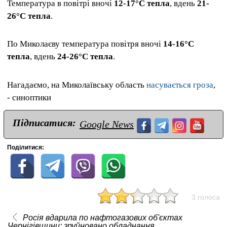
Температура в повітрі вночі
12-17°С тепла
, вдень
21-
26°С тепла
.
По Миколаєву температура повітря вночі
14-16°С
тепла
, вдень
24-26°С тепла
.
Нагадаємо, на Миколаївську область
насувається гроза
,
- синоптики
Підписатися:
Google News
Поділитися:
3 голоса
Росія вдарила по нафтогазових об'єктах
Чернігівщини: зруйновано обладнання