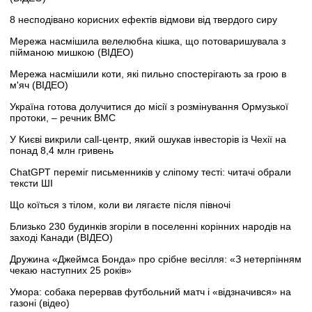
8 несподівано корисних ефектів відмови від твердого сиру
Мережа насмішила велелюбна кішка, що потоваришувала з
пійманою мишкою (ВІДЕО)
Мережа насмішили коти, які пильно спостерігають за грою в
м'яч (ВІДЕО)
Україна готова долучитися до місії з розмінування Ормузької
протоки, – речник ВМС
У Києві викрили call-центр, який ошукав інвесторів із Чехії на
понад 8,4 млн гривень
ChatGPT переміг письменників у сліпому тесті: читачі обрали
тексти ШІ
Що коїться з тілом, коли ви лягаєте після півночі
Близько 230 будинків згоріли в поселенні корінних народів на
заході Канади (ВІДЕО)
Дружина «Джеймса Бонда» про срібне весілля: «З нетерпінням
чекаю наступних 25 років»
Умора: собака перервав футбольний матч і «відзначився» на
газоні (відео)